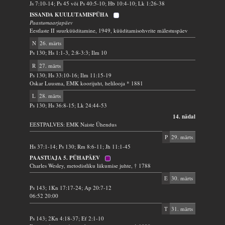
Js 7:10-14; Ps 45 või Ps 40:5-10; Hb 10:4-10; Lk 1:26-38
ISSANDA KUULUTAMISPÜHA
Paastumaarjapäev
Eestlaste II suurküüditamine, 1949, küüditamisohvrite mälestuspäev
N
26. märts
Ps 130; Hs 1:1-3, 2:8-3:3; Ilm 10
R
27. märts
Ps 130; Hs 33:10-16; Ilm 11:15-19
Oskar Luusma, EMK koorijuht, helilooja * 1881
L
28. märts
Ps 130; Hs 36:8-15; Lk 24:44-53
14. nädal
EESTPALVES: EMK Naiste Ühendus
P
29. märts
Hs 37:1-14; Ps 130; Rm 8:6-11; Jh 11:1-45
PAASTUAJA 5. PÜHAPÄEV
Charles Wesley, metodistliku liikumise juhte, † 1788
E
30. märts
Ps 143; 1Kn 17:17-24; Ap 20:7-12
06:52 20:00
T
31. märts
Ps 143; 2Kn 4:18-37; Ef 2:1-10