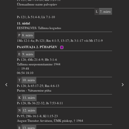
Ülemaailmne naiste palvepäev
L
7. märts
Ps 121; Js 51:4-8; Lk 7:1-10
11. nädal
EESTPALVES: Tallinna kogudus
P
8. märts
1Ms 12:1-4a; Ps 121; Rm 4:1-5, 13-17; Jh 3:1-17 või Mt 17:1-9
PAASTUAJA 2. PÜHAPÄEV
E
9. märts
Ps 128; 4Ms 21:4-9; Hb 3:1-6
Tallinna suurpommitamine 1944
19:48
06:54 18:10
T
10. märts
Ps 128; Js 65:17-25; Rm 4:6-13
Purim - Vabanemise püha
K
11. märts
Ps 128; Hs 36:22-32; Jh 7:53-8:11
N
12. märts
Ps 95; 2Ms 16:1-8; Kl 1:15-23
August Theodor Arvidson, ÜMK piiskop, † 1964
R
13. märts