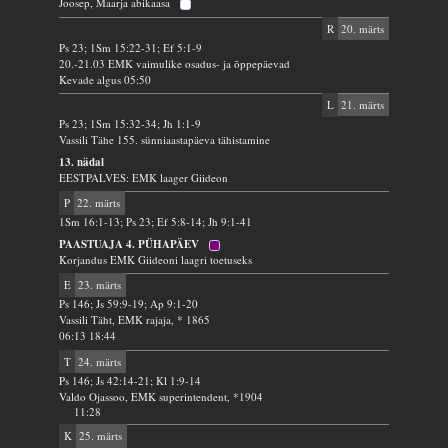
Joosep, Maarja abikaasa
R
20. märts
Ps 23; 1Sm 15:22-31; Ef 5:1-9
20.-21.03 EMK vaimulike osadus- ja õppepäevad
Kevade algus 05:50
L
21. märts
Ps 23; 1Sm 15:32-34; Jh 1:1-9
Vassili Tähe 155. sünniaastapäeva tähistamine
13. nädal
EESTPALVES: EMK laager Giideon
P
22. märts
1Sm 16:1-13; Ps 23; Ef 5:8-14; Jh 9:1-41
PAASTUAJA 4. PÜHAPÄEV
Korjandus EMK Giideoni laagri toetuseks
E
23. märts
Ps 146; Js 59:9-19; Ap 9:1-20
Vassili Täht, EMK rajaja, * 1865
06:13 18:44
T
24. märts
Ps 146; Js 42:14-21; Kl 1:9-14
Valdo Ojassoo, EMK superintendent, *1904
11:28
K
25. märts