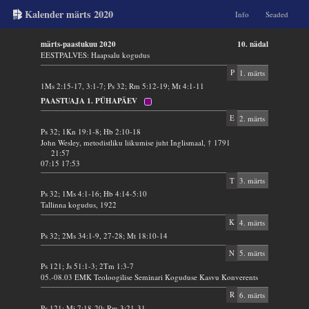
Kalender märts 2020
Info
Seaded
märts-paastukuu 2020
10. nädal
EESTPALVES: Haapsalu kogudus
P
1. märts
1Ms 2:15-17, 3:1-7; Ps 32; Rm 5:12-19; Mt 4:1-11
PAASTUAJA 1. PÜHAPÄEV
E
2. märts
Ps 32; 1Kn 19:1-8; Hb 2:10-18
John Wesley, metodistliku liikumise juht Inglismaal, † 1791
21:57
07:15 17:53
T
3. märts
Ps 32; 1Ms 4:1-16; Hb 4:14-5:10
Tallinna kogudus, 1922
K
4. märts
Ps 32; 2Ms 34:1-9, 27-28; Mt 18:10-14
N
5. märts
Ps 121; Js 51:1-3; 2Tm 1:3-7
05.-08.03 EMK Teoloogilise Seminari Koguduse Kasvu Konverents
R
6. märts
Ps 121; Mi 7:18-20; Rm 3:21-31