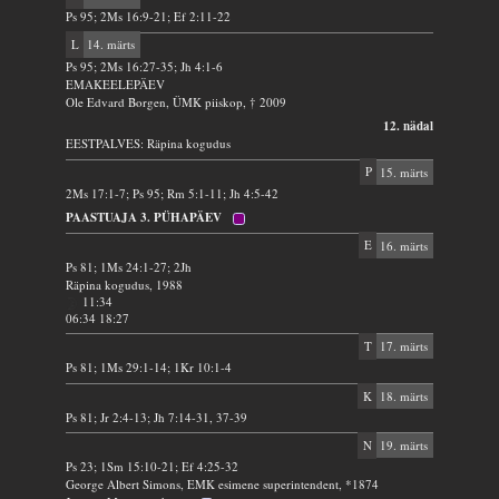
Ps 95; 2Ms 16:9-21; Ef 2:11-22
L
14. märts
Ps 95; 2Ms 16:27-35; Jh 4:1-6
EMAKEELEPÄEV
Ole Edvard Borgen, ÜMK piiskop, † 2009
12. nädal
EESTPALVES: Räpina kogudus
P
15. märts
2Ms 17:1-7; Ps 95; Rm 5:1-11; Jh 4:5-42
PAASTUAJA 3. PÜHAPÄEV
E
16. märts
Ps 81; 1Ms 24:1-27; 2Jh
Räpina kogudus, 1988
11:34
06:34 18:27
T
17. märts
Ps 81; 1Ms 29:1-14; 1Kr 10:1-4
K
18. märts
Ps 81; Jr 2:4-13; Jh 7:14-31, 37-39
N
19. märts
Ps 23; 1Sm 15:10-21; Ef 4:25-32
George Albert Simons, EMK esimene superintendent, *1874