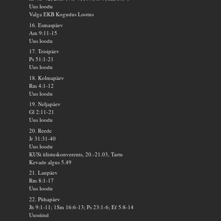
Uus loodu
Valga EKB Kogudus Lootus
16. Esmaspäev
Am 9:11-15
Uus loodu
17. Teisipäev
Ps 51:1-21
Uus loodu
18. Kolmapäev
Rm 4:1-12
Uus loodu
19. Neljapäev
Gl 2:11-21
Uus loodu
20. Reede
Jr 31:31-40
Uus loodu
KUSi ülistuskonverents, 20.-21.03, Tartu
Kevade algus 5.49
21. Laupäev
Rm 8:1-17
Uus loodu
22. Pühapäev
Jh 9:1-11; 1Sm 16:6-13; Ps 23:1-6; Ef 5:8-14
Uussünd