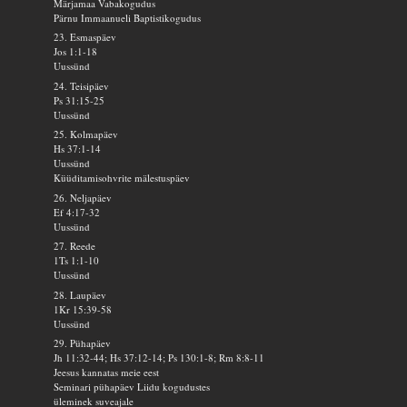
Märjamaa Vabakogudus
Pärnu Immaanueli Baptistikogudus
23. Esmaspäev
Jos 1:1-18
Uussünd
24. Teisipäev
Ps 31:15-25
Uussünd
25. Kolmapäev
Hs 37:1-14
Uussünd
Küüditamisohvrite mälestuspäev
26. Neljapäev
Ef 4:17-32
Uussünd
27. Reede
1Ts 1:1-10
Uussünd
28. Laupäev
1Kr 15:39-58
Uussünd
29. Pühapäev
Jh 11:32-44; Hs 37:12-14; Ps 130:1-8; Rm 8:8-11
Jeesus kannatas meie eest
Seminari pühapäev Liidu kogudustes
üleminek suveajale