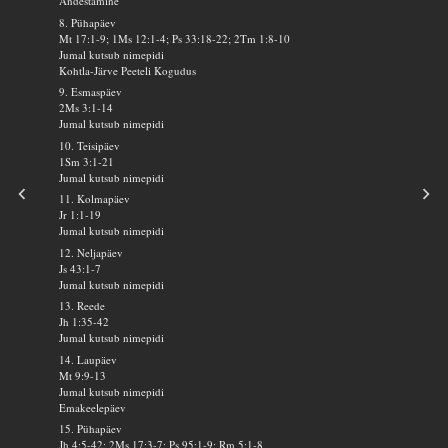
Andestamine
8. Pühapäev
Mt 17:1-9; 1Ms 12:1-4; Ps 33:18-22; 2Tm 1:8-10
Jumal kutsub nimepidi
Kohtla-Järve Peeteli Kogudus
9. Esmaspäev
2Ms 3:1-14
Jumal kutsub nimepidi
10. Teisipäev
1Sm 3:1-21
Jumal kutsub nimepidi
11. Kolmapäev
Jr 1:1-19
Jumal kutsub nimepidi
12. Neljapäev
Js 43:1-7
Jumal kutsub nimepidi
13. Reede
Jh 1:35-42
Jumal kutsub nimepidi
14. Laupäev
Mt 9:9-13
Jumal kutsub nimepidi
Emakeelepäev
15. Pühapäev
Jh 4:5-42; 2Ms 17:3-7; Ps 95:1-9; Rm 5:1-8