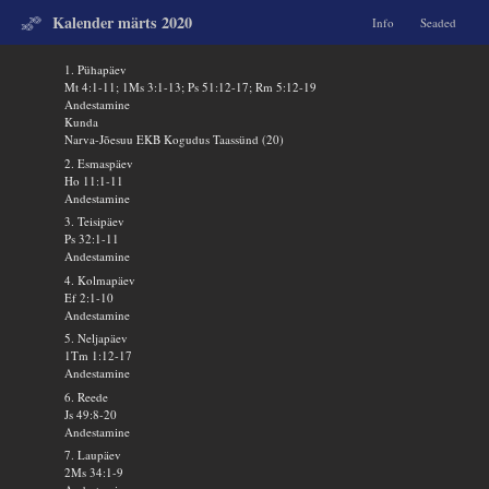
Kalender märts 2020
Info
Seaded
1. Pühapäev
Mt 4:1-11; 1Ms 3:1-13; Ps 51:12-17; Rm 5:12-19
Andestamine
Kunda
Narva-Jõesuu EKB Kogudus Taassünd (20)
2. Esmaspäev
Ho 11:1-11
Andestamine
3. Teisipäev
Ps 32:1-11
Andestamine
4. Kolmapäev
Ef 2:1-10
Andestamine
5. Neljapäev
1Tm 1:12-17
Andestamine
6. Reede
Js 49:8-20
Andestamine
7. Laupäev
2Ms 34:1-9