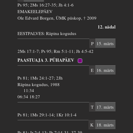
Ps 95; 2Ms 16:27-35; Jh 4:1-6
EMAKEELEPÄEV
Ole Edvard Borgen, ÜMK piiskop, † 2009
12. nädal
EESTPALVES: Räpina kogudus
P
15. märts
2Ms 17:1-7; Ps 95; Rm 5:1-11; Jh 4:5-42
PAASTUAJA 3. PÜHAPÄEV
E
16. märts
Ps 81; 1Ms 24:1-27; 2Jh
Räpina kogudus, 1988
11:34
06:34 18:27
T
17. märts
Ps 81; 1Ms 29:1-14; 1Kr 10:1-4
K
18. märts
Ps 81; Jr 2:4-13; Jh 7:14-31, 37-39