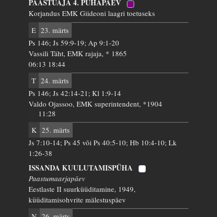
PAASTUAJA 4. PÜHAPÄEV
Korjandus EMK Giideoni laagri toetuseks
E
23. märts
Ps 146; Js 59:9-19; Ap 9:1-20
Vassili Täht, EMK rajaja, * 1865
06:13 18:44
T
24. märts
Ps 146; Js 42:14-21; Kl 1:9-14
Valdo Ojassoo, EMK superintendent, *1904
11:28
K
25. märts
Js 7:10-14; Ps 45 või Ps 40:5-10; Hb 10:4-10; Lk
1:26-38
ISSANDA KUULUTAMISPÜHA
Paastumaarjapäev
Eestlaste II suurküüditamine, 1949,
küüditamisohvrite mälestuspäev
N
26. märts