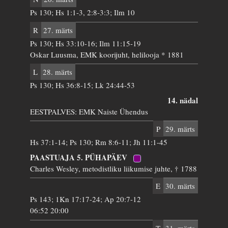
Ps 130; Hs 1:1-3, 2:8-3:3; Ilm 10
R
27. märts
Ps 130; Hs 33:10-16; Ilm 11:15-19
Oskar Luusma, EMK koorijuht, helilooja * 1881
L
28. märts
Ps 130; Hs 36:8-15; Lk 24:44-53
14. nädal
EESTPALVES: EMK Naiste Ühendus
P
29. märts
Hs 37:1-14; Ps 130; Rm 8:6-11; Jh 11:1-45
PAASTUAJA 5. PÜHAPÄEV
Charles Wesley, metodistliku liikumise juhte, † 1788
E
30. märts
Ps 143; 1Kn 17:17-24; Ap 20:7-12
06:52 20:00
T
31. märts