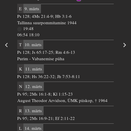
E
9. märts
Ps 128; 4Ms 21:4-9; Hb 3:1-6
Tallinna suurpommitamine 1944
19:48
06:54 18:10
T
10. märts
Ps 128; Js 65:17-25; Rm 4:6-13
Purim - Vabanemise püha
K
11. märts
Ps 128; Hs 36:22-32; Jh 7:53-8:11
N
12. märts
Ps 95; 2Ms 16:1-8; Kl 1:15-23
August Theodor Arvidson, ÜMK piiskop, † 1964
R
13. märts
Ps 95; 2Ms 16:9-21; Ef 2:11-22
L
14. märts