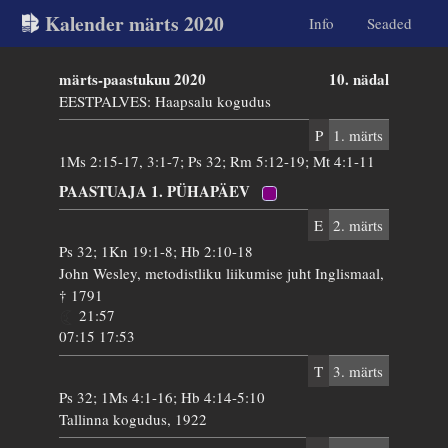
Kalender märts 2020
Info
Seaded
märts-paastukuu 2020
10. nädal
EESTPALVES: Haapsalu kogudus
P
1. märts
1Ms 2:15-17, 3:1-7; Ps 32; Rm 5:12-19; Mt 4:1-11
PAASTUAJA 1. PÜHAPÄEV
E
2. märts
Ps 32; 1Kn 19:1-8; Hb 2:10-18
John Wesley, metodistliku liikumise juht Inglismaal,
† 1791
21:57
07:15 17:53
T
3. märts
Ps 32; 1Ms 4:1-16; Hb 4:14-5:10
Tallinna kogudus, 1922