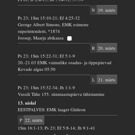
N
19. märts
Ps 23; 1Sm 15:10-21; Ef 4:25-32
George Albert Simons, EMK esimene
superintendent, *1874
Joosep, Maarja abikaasa
R
20. märts
Ps 23; 1Sm 15:22-31; Ef 5:1-9
20.-21.03 EMK vaimulike osadus- ja õppepäevad
Kevade algus 05:50
L
21. märts
Ps 23; 1Sm 15:32-34; Jh 1:1-9
Vassili Tähe 155. sünniaastapäeva tähistamine
13. nädal
EESTPALVES: EMK laager Giideon
P
22. märts
1Sm 16:1-13; Ps 23; Ef 5:8-14; Jh 9:1-41