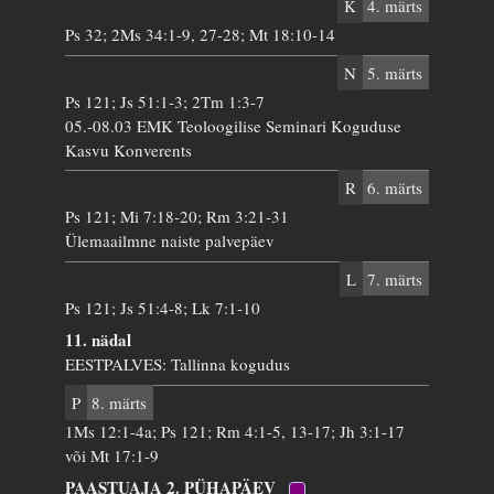
K
4. märts
Ps 32; 2Ms 34:1-9, 27-28; Mt 18:10-14
N
5. märts
Ps 121; Js 51:1-3; 2Tm 1:3-7
05.-08.03 EMK Teoloogilise Seminari Koguduse
Kasvu Konverents
R
6. märts
Ps 121; Mi 7:18-20; Rm 3:21-31
Ülemaailmne naiste palvepäev
L
7. märts
Ps 121; Js 51:4-8; Lk 7:1-10
11. nädal
EESTPALVES: Tallinna kogudus
P
8. märts
1Ms 12:1-4a; Ps 121; Rm 4:1-5, 13-17; Jh 3:1-17
või Mt 17:1-9
PAASTUAJA 2. PÜHAPÄEV