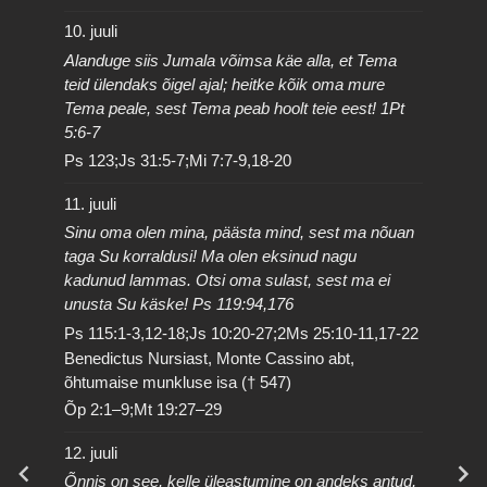
10. juuli
Alanduge siis Jumala võimsa käe alla, et Tema
teid ülendaks õigel ajal; heitke kõik oma mure
Tema peale, sest Tema peab hoolt teie eest! 1Pt
5:6-7
Ps 123;Js 31:5-7;Mi 7:7-9,18-20
11. juuli
Sinu oma olen mina, päästa mind, sest ma nõuan
taga Su korraldusi! Ma olen eksinud nagu
kadunud lammas. Otsi oma sulast, sest ma ei
unusta Su käske! Ps 119:94,176
Ps 115:1-3,12-18;Js 10:20-27;2Ms 25:10-11,17-22
Benedictus Nursiast, Monte Cassino abt,
õhtumaise munkluse isa († 547)
Õp 2:1–9;Mt 19:27–29
12. juuli
Õnnis on see, kelle üleastumine on andeks antud,