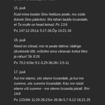
15. juuli
Kuid mina loodan Sinu helduse peale, mu süda
ilutseb Sinu päästest. Ma tahan laulda Issandale,
et Ta mulle on head teinud. Ps 13:6
Ps 147:12-20;Lk 5:17-26;Õp 14:21-34
16. juuli
Need on sõnad, mis te peate täitma: rääkige
üksteisele tõtt, mõistke oma väravais kohut tões
ja rahus! Sk 8:16
Ps 70:2-6;Ne 9:1-3,29-36;2Kr 2:5-11
17. juuli
Kui me elame, siis elame Issandale, ja kui me
sureme, siis sureme Issandale. Kas me nüüd
elame või sureme - me oleme Issanda päralt. Rm
14:8
Ps 123;Mk 11:20-26;1Sm 26:3b-5,7-9,12-18,21-25