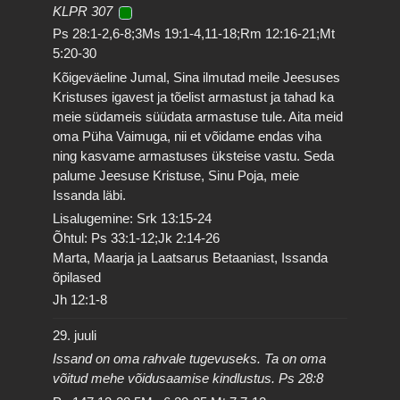
KLPR 307
Ps 28:1-2,6-8;3Ms 19:1-4,11-18;Rm 12:16-21;Mt
5:20-30
Kõigeväeline Jumal, Sina ilmutad meile Jeesuses
Kristuses igavest ja tõelist armastust ja tahad ka
meie südameis süüdata armastuse tule. Aita meid
oma Püha Vaimuga, nii et võidame endas viha
ning kasvame armastuses üksteise vastu. Seda
palume Jeesuse Kristuse, Sinu Poja, meie
Issanda läbi.
Lisalugemine: Srk 13:15-24
Õhtul: Ps 33:1-12;Jk 2:14-26
Marta, Maarja ja Laatsarus Betaaniast, Issanda
õpilased
Jh 12:1-8
29. juuli
Issand on oma rahvale tugevuseks. Ta on oma
võitud mehe võidusaamise kindlustus. Ps 28:8