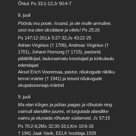
Õhtul: Ps 33:1-12;Jr 50:4-7
8. juuli
Pöördu mu poole, Issand, ja ole mulle armuline,
sest ma olen üksildane ja vilets! Ps 25:16
Ps 147:12-20;Lk 5:27-32;Js 43:22-25
Adrian Virginius († 1706), Andreas Virginius (†
1701), Johann Hornung († 1715), pastorid,
piiblitõlkijad, lauluraamatu koostajad ja kirikulaulu
edendajad
Aksel Erich Vooremaa, pastor, nõukogude riikliku
terrori märter († 1941) ja teised nõukogude
okupatsiooniaja märtrid
9. juuli
Ma elan kõrges ja pühas paigas ja rõhutute ning
vaimult alandlike juures, et turgutada alandlike
vaimu ja elustada rõhutute südameid. Js 57:15
Ps 70:2-6;2Ms 32:30-33:1;Km 10:6-16
† 1941 Jaak Varik, EELK hooldaja 1939