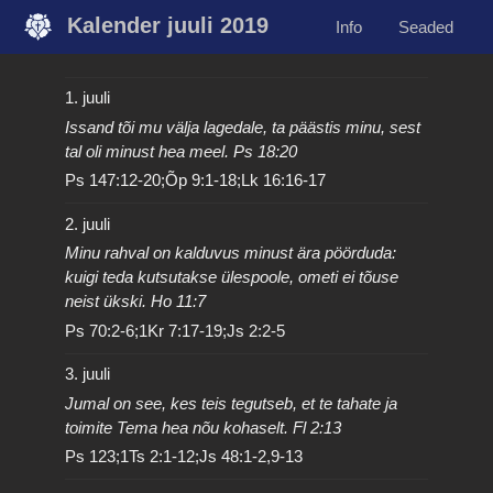
Kalender juuli 2019
Info
Seaded
1. juuli
Issand tõi mu välja lagedale, ta päästis minu, sest
tal oli minust hea meel. Ps 18:20
Ps 147:12-20;Õp 9:1-18;Lk 16:16-17
2. juuli
Minu rahval on kalduvus minust ära pöörduda:
kuigi teda kutsutakse ülespoole, ometi ei tõuse
neist ükski. Ho 11:7
Ps 70:2-6;1Kr 7:17-19;Js 2:2-5
3. juuli
Jumal on see, kes teis tegutseb, et te tahate ja
toimite Tema hea nõu kohaselt. Fl 2:13
Ps 123;1Ts 2:1-12;Js 48:1-2,9-13