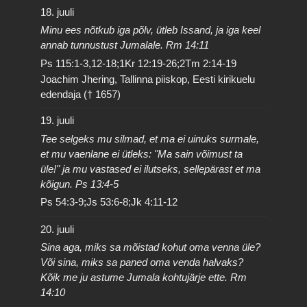
18. juuli
Minu ees nõtkub iga põlv, ütleb Issand, ja iga keel
annab tunnustust Jumalale. Rm 14:11
Ps 115:1-3,12-18;1Kr 12:19-26;2Tm 2:14-19
Joachim Jhering, Tallinna piiskop, Eesti kirikuelu
edendaja († 1657)
19. juuli
Tee selgeks mu silmad, et ma ei uinuks surmale,
et mu vaenlane ei ütleks: "Ma sain võimust ta
üle!" ja mu vastased ei ilutseks, sellepärast et ma
kõigun. Ps 13:4-5
Ps 54:3-9;Js 53:6-8;Jk 4:11-12
20. juuli
Sina aga, miks sa mõistad kohut oma venna üle?
Või sina, miks sa paned oma venda halvaks?
Kõik me ju astume Jumala kohtujärje ette. Rm
14:10