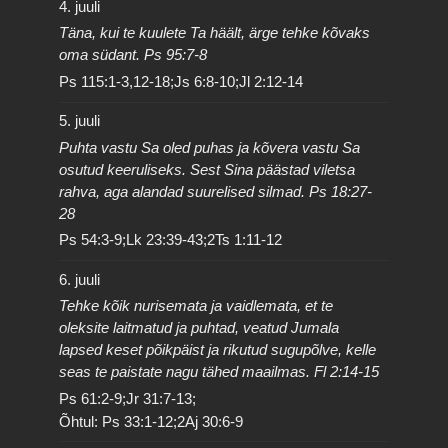
4. juuli
Täna, kui te kuulete Ta häält, ärge tehke kõvaks
oma südant. Ps 95:7-8
Ps 115:1-3,12-18;Js 6:8-10;Jl 2:12-14
5. juuli
Puhta vastu Sa oled puhas ja kõvera vastu Sa
osutud keeruliseks. Sest Sina päästad viletsa
rahva, aga alandad suurelised silmad. Ps 18:27-
28
Ps 54:3-9;Lk 23:39-43;2Ts 1:11-12
6. juuli
Tehke kõik nurisemata ja vaidlemata, et te
oleksite laitmatud ja puhtad, veatud Jumala
lapsed keset põikpäist ja rikutud sugupõlve, kelle
seas te paistate nagu tähed maailmas. Fl 2:14-15
Ps 61:2-9;Jr 31:7-13;
Õhtul: Ps 33:1-12;2Aj 30:6-9