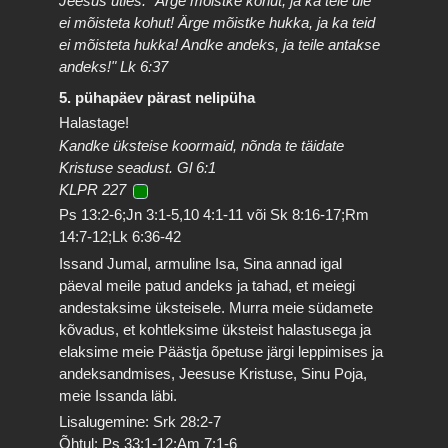
Jeesus ütles: "Ärge mõistke kohut, ja ka teie üle
ei mõisteta kohut! Ärge mõistke hukka, ja ka teid
ei mõisteta hukka! Andke andeks, ja teile antakse
andeks!" Lk 6:37
5. pühapäev pärast nelipüha
Halastage!
Kandke üksteise koormaid, nõnda te täidate
Kristuse seadust. Gl 6:1
KLPR 227
Ps 13:2-6;Jn 3:1-5,10 4:1-11 või Sk 8:16-17;Rm
14:7-12;Lk 6:36-42
Issand Jumal, armuline Isa, Sina annad igal
päeval meile patud andeks ja tahad, et meiegi
andestaksime üksteisele. Murra meie südamete
kõvadus, et kohtleksime üksteist halastusega ja
elaksime meie Päästja õpetuse järgi leppimises ja
andeksandmises, Jeesuse Kristuse, Sinu Poja,
meie Issanda läbi.
Lisalugemine: Srk 28:2-7
Õhtul: Ps 33:1-12;Am 7:1-6