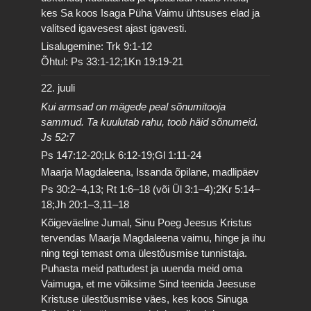
kes Sa koos Isaga Püha Vaimu ühtsuses elad ja
valitsed igavesest ajast igavesti.
Lisalugemine: Trk 9:1-12
Õhtul: Ps 33:1-12;1Kn 19:19-21
22. juuli
Kui armsad on mägede peal sõnumitooja
sammud. Ta kuulutab rahu, toob häid sõnumeid.
Js 52:7
Ps 147:12-20;Lk 6:12-19;Gl 1:11-24
Maarja Magdaleena, Issanda õpilane, madlipäev
Ps 30:2–4,13; Rt 1:6–18 (või Ül 3:1–4);2Kr 5:14–
18;Jh 20:1–3,11–18
Kõigeväeline Jumal, Sinu Poeg Jeesus Kristus
tervendas Maarja Magdaleena vaimu, hinge ja ihu
ning tegi temast oma ülestõusmise tunnistaja.
Puhasta meid pattudest ja uuenda meid oma
Vaimuga, et me võiksime Sind teenida Jeesuse
Kristuse ülestõusmise väes, kes koos Sinuga