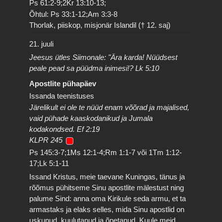
Ps 61:2-9;2Kr 13:10-13;
Õhtul: Ps 33:1-12;Am 3:3-8
Thorlak, piiskop, misjonär Islandil († 12. saj)
21. juuli
Jeesus ütles Siimonale: "Ära karda! Nüüdsest
peale pead sa püüdma inimesi!? Lk 5:10
Apostlite pühapäev
Issanda teenistuses
Järelikult ei ole te nüüd enam võõrad ja majalised,
vaid pühade kaaskodanikud ja Jumala
kodakondsed. Ef 2:19
KLPR 245
Ps 145:3-7;1Ms 12:1-4;Rm 1:1-7 või 1Tm 1:12-
17;Lk 5:1-11
Issand Kristus, meie taevane Kuningas, tänus ja
rõõmus pühitseme Sinu apostlite mälestust ning
palume Sind: anna oma Kirikule seda armu, et ta
armastaks ja elaks selles, mida Sinu apostlid on
uskunud, kuulutanud ja õpetanud. Kuule meid,