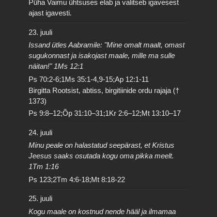
Püha Vaimu ühtsuses elab ja valitseb igavesest
ajast igavesti.
23. juuli
Issand ütles Aabramile: "Mine omalt maalt, omast
sugukonnast ja isakojast maale, mille ma sulle
näitan!" 1Ms 12:1
Ps 70:2-6;1Ms 35:1-4,9-15;Ap 12:1-11
Birgitta Rootsist, abtiss, birgitiinide ordu rajaja (†
1373)
Ps 9:8–12;Õp 31:10–31;1Kr 2:6–12;Mt 13:10–17
24. juuli
Minu peale on halastatud seepärast, et Kristus
Jeesus saaks osutada kogu oma pikka meelt.
1Tm 1:16
Ps 123;2Tm 4:6-18;Mt 8:18-22
25. juuli
Kogu maale on kostnud nende hääl ja ilmamaa