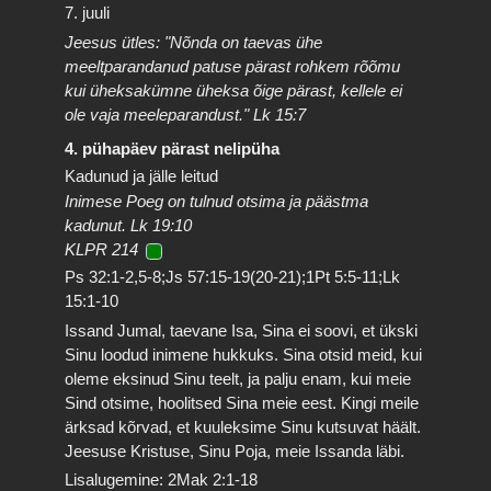
7. juuli
Jeesus ütles: "Nõnda on taevas ühe
meeltparandanud patuse pärast rohkem rõõmu
kui üheksakümne üheksa õige pärast, kellele ei
ole vaja meeleparandust." Lk 15:7
4. pühapäev pärast nelipüha
Kadunud ja jälle leitud
Inimese Poeg on tulnud otsima ja päästma
kadunut. Lk 19:10
KLPR 214
Ps 32:1-2,5-8;Js 57:15-19(20-21);1Pt 5:5-11;Lk
15:1-10
Issand Jumal, taevane Isa, Sina ei soovi, et ükski
Sinu loodud inimene hukkuks. Sina otsid meid, kui
oleme eksinud Sinu teelt, ja palju enam, kui meie
Sind otsime, hoolitsed Sina meie eest. Kingi meile
ärksad kõrvad, et kuuleksime Sinu kutsuvat häält.
Jeesuse Kristuse, Sinu Poja, meie Issanda läbi.
Lisalugemine: 2Mak 2:1-18