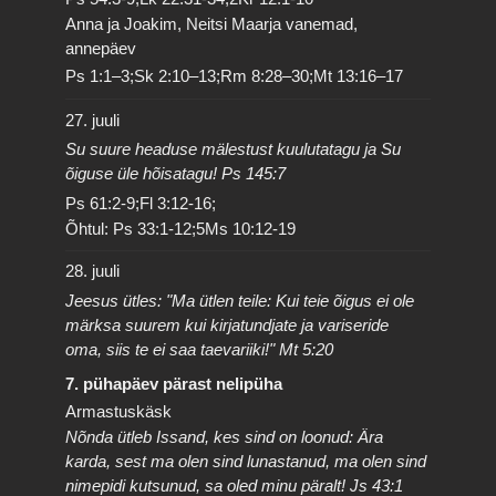
Anna ja Joakim, Neitsi Maarja vanemad,
annepäev
Ps 1:1–3;Sk 2:10–13;Rm 8:28–30;Mt 13:16–17
27. juuli
Su suure headuse mälestust kuulutatagu ja Su
õiguse üle hõisatagu! Ps 145:7
Ps 61:2-9;Fl 3:12-16;
Õhtul: Ps 33:1-12;5Ms 10:12-19
28. juuli
Jeesus ütles: "Ma ütlen teile: Kui teie õigus ei ole
märksa suurem kui kirjatundjate ja variseride
oma, siis te ei saa taevariiki!" Mt 5:20
7. pühapäev pärast nelipüha
Armastuskäsk
Nõnda ütleb Issand, kes sind on loonud: Ära
karda, sest ma olen sind lunastanud, ma olen sind
nimepidi kutsunud, sa oled minu päralt! Js 43:1