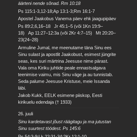
äärteni nende sõnad. Rm 10:18
Ps 115:1-3,12-18;Ap 13:1-3;Rm 16:1-7
Apostel Jaakobus Vanema päev ehk jaagupipäev
Ps 89:2,6,16–18 Jr 45:1–5 (või 1Kn 19:9–
18) Ap 11:27–12:3a (või 2Kr 4:7–15) Mt 20:20–
23(24–28)
Armuline Jumal, me meenutame täna Sinu ees
Sinu sulast ja apostlit Jaakobust, esimest jüngrite
seas, kes suri märtrina Jeesuse nime pärast.
Vala oma Kiriku juhtide peale ennastsalgava
teenimise vaimu, mis Sinu väge ja au tunnistab.
Seda palume Jeesuse Kristuse, meie Issanda
läbi.
Jakob Kukk, EELK esimene piiskop, Eesti
kirikuelu edendaja († 1933)
26. juuli
Sinu kardetavast jõust räägitagu ja ma jutustan
Sinu suurtest töödest. Ps 145:6
Ps 54:3-9;Lk 22:31-34;2Kr 12:1-10