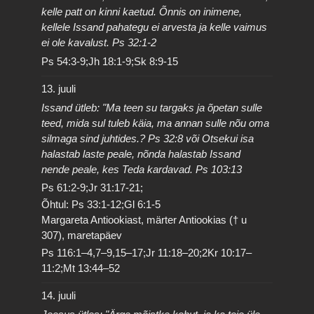
kelle patt on kinni kaetud. Õnnis on inimene,
kellele Issand pahategu ei arvesta ja kelle vaimus
ei ole kavalust. Ps 32:1-2
Ps 54:3-9;Jh 18:1-9;Sk 8:9-15
13. juuli
Issand ütleb: "Ma teen su targaks ja õpetan sulle
teed, mida sul tuleb käia, ma annan sulle nõu oma
silmaga sind juhtides.? Ps 32:8 või Otsekui isa
halastab laste peale, nõnda halastab Issand
nende peale, kes Teda kardavad. Ps 103:13
Ps 61:2-9;Jr 31:17-21;
Õhtul: Ps 33:1-12;Gl 6:1-5
Margareta Antiookiast, märter Antiookias († u
307), maretapäev
Ps 116:1–4,7–9,15–17;Jr 11:18–20;2Kr 10:17–
11:2;Mt 13:44–52
14. juuli