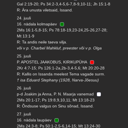
Gal 2:19-20; Ps 34:2-3,4-5,6-7,8-9,10-11; Jh 15:1-8
R: Ära unusta viletsaid, Issand.
24. juuli
16. nädala kolmapäev
2Ms 16:1-5,8-15; Ps 78:18-19,23-24,25-26,27-28;
Mt 13:1-9
R: Ta andis neile taeva vilja.
või v p. Charbel Mahkluf, preester või v p. Olga
25. juuli
P. APOSTEL JAAKOBUS, KIRIKUPÜHA
2Kr 4:7-15; Ps 126:1-2a,2b-3,4-5,6; Mt 20:20-28
R: Kallis on Issanda meelest Tema vagade surm.
† isa Eduard Stephany (1928, Narva-Jõesuu)
26. juuli
p-d Joakim ja Anna, P. N. Maarja vanemad
2Ms 20:1-17; Ps 19:8,9,10,11; Mt 13:18-23
R: Õndsuse valgus on Sinu sõnad, Issand.
27. juuli
16. nädala laupäev
2Ms 24:3-8; Ps 50:1-2,5-6,14-15; Mt 13:24-30