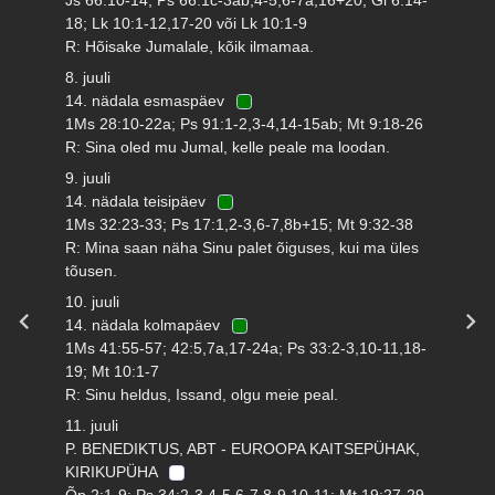
18; Lk 10:1-12,17-20 või Lk 10:1-9
R: Hõisake Jumalale, kõik ilmamaa.
8. juuli
14. nädala esmaspäev
1Ms 28:10-22a; Ps 91:1-2,3-4,14-15ab; Mt 9:18-26
R: Sina oled mu Jumal, kelle peale ma loodan.
9. juuli
14. nädala teisipäev
1Ms 32:23-33; Ps 17:1,2-3,6-7,8b+15; Mt 9:32-38
R: Mina saan näha Sinu palet õiguses, kui ma üles
tõusen.
10. juuli
14. nädala kolmapäev
1Ms 41:55-57; 42:5,7a,17-24a; Ps 33:2-3,10-11,18-
19; Mt 10:1-7
R: Sinu heldus, Issand, olgu meie peal.
11. juuli
P. BENEDIKTUS, ABT - EUROOPA KAITSEPÜHAK,
KIRIKUPÜHA
Õp 2:1-9; Ps 34:2-3,4-5,6-7,8-9,10-11; Mt 19:27-29