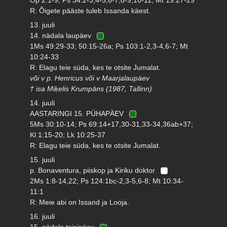
R: Õigete pääste tuleb Issanda käest.
13. juuli
14. nädala laupäev
1Ms 49:29-33; 50:15-26a; Ps 103:1-2,3-4,6-7; Mt
10:24-33
R: Elagu teie süda, kes te otsite Jumalat.
või v p. Henricus või v Maarjalaupäev
† isa Miķelis Krumpāns (1987, Tallinn)
14. juuli
AASTARINGI 15. PÜHAPÄEV
5Ms 30:10-14; Ps 69:14+17,30-31,33-34,36ab+37;
Kl 1:15-20; Lk 10:25-37
R: Elagu teie süda, kes te otsite Jumalat.
15. juuli
p. Bonaventura, piiskop ja Kiriku doktor
2Ms 1:8-14,22; Ps 124:1bc-2,3-5,6-8; Mt 10:34-
11:1
R: Meie abi on Issand ja Looja.
16. juuli
15. nädala teisipäev