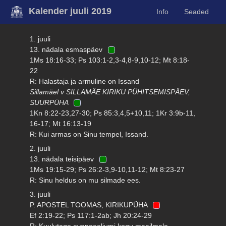
Kalender juuli 2019
Info
Seaded
1. juuli
13. nädala esmaspäev
1Ms 18:16-33; Ps 103:1-2,3-4,8-9,10-12; Mt 8:18-
22
R: Halastaja ja armuline on Issand
Sillamäel v SILLAMÄE KIRIKU PÜHITSEMISPÄEV,
SUURPÜHA
1Kn 8:22-23,27-30; Ps 85:3,4,5+10,11; 1Kr 3:9b-11,
16-17; Mt 16:13-19
R: Kui armas on Sinu tempel, Issand.
2. juuli
13. nädala teisipäev
1Ms 19:15-29; Ps 26:2-3,9-10,11-12; Mt 8:23-27
R: Sinu heldus on mu silmade ees.
3. juuli
P. APOSTEL TOOMAS, KIRIKUPÜHA
Ef 2:19-22; Ps 117:1-2ab; Jh 20:24-29
R: Kuulutage evangeeliumi kogu maailmale.