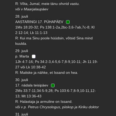
R: Võta, Jumal, meie tänu ohvrid vastu.
või v Maarjalaupäev
28. juuli
AASTARINGI 17. PÜHAPÄEV
1Ms 18:20-32; Ps 138:1-2a,2bc-3,6-7ab,7c-8; Kl
2:12-14; Lk 11:1-13
R: Kui ma Sinu poole hüüdsin, võtsid Sina mind
kuulda.
29. juuli
p. Marta
1Jh 4:7-16; Ps 34:2-3,4-5,6-7,8-9,10-11; Jh 11:19-
27 või Lk 10:38-42
R: Maitske ja nähke, et Issand on hea.
30. juuli
17. nädala teisipäev
2Ms 33:7-11;34:5-9,28; Ps 103:6-7,8-9,10-11,12-
13; Mt 13:36-43
R: Halastaja ja armuline on Issand.
või v p. Petrus Chrysologus, piiskop ja Kiriku doktor
31. juuli