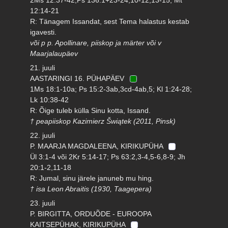
12:14-21
R: Tänagem Issandat, sest Tema halastus kestab
igavesti.
või p p. Apollinare, piiskop ja märter või v
Maarjalaupäev
21. juuli
AASTARINGI 16. PÜHAPÄEV
1Ms 18:1-10a; Ps 15:2-3ab,3cd-4ab,5; Kl 1:24-28;
Lk 10:38-42
R: Õige tuleb külla Sinu kotta, Issand.
† peapiiskop Kazimierz Šwiątek (2011, Pinsk)
22. juuli
P. MAARJA MAGDALEENA, KIRIKUPÜHA
Ül 3:1-4 või 2Kr 5:14-17; Ps 63:2,3-4,5-6,8-9; Jh
20:1-2,11-18
R: Jumal, sinu järele januneb mu hing.
† isa Leon Abraitis (1930, Taagepera)
23. juuli
P. BIRGITTA, ORDUÕDE - EUROOPA
KAITSEPÜHAK, KIRIKUPÜHA