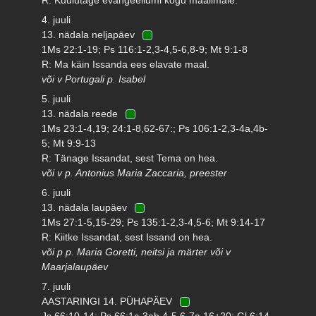
4. juuli
13. nädala neljapäev
1Ms 22:1-19; Ps 116:1-2,3-4,5-6,8-9; Mt 9:1-8
R: Ma käin Issanda ees elavate maal.
või v Portugali p. Isabel
5. juuli
13. nädala reede
1Ms 23:1-4,19; 24:1-8,62-67:; Ps 106:1-2,3-4a,4b-
5; Mt 9:9-13
R: Tänage Issandat, sest Tema on hea.
või v p. Antonius Maria Zaccaria, preester
6. juuli
13. nädala laupäev
1Ms 27:1-5,15-29; Ps 135:1-2,3-4,5-6; Mt 9:14-17
R: Kiitke Issandat, sest Issand on hea.
või p p. Maria Goretti, neitsi ja märter või v
Maarjalaupäev
7. juuli
AASTARINGI 14. PÜHAPÄEV
Js 66:10-14; Ps 66:1c-3ab,4-5,6-7a,16+20; Gl 6:14-