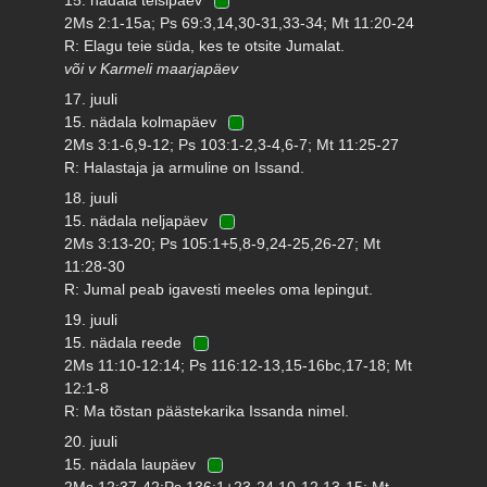
2Ms 2:1-15a; Ps 69:3,14,30-31,33-34; Mt 11:20-24
R: Elagu teie süda, kes te otsite Jumalat.
või v Karmeli maarjapäev
17. juuli
15. nädala kolmapäev
2Ms 3:1-6,9-12; Ps 103:1-2,3-4,6-7; Mt 11:25-27
R: Halastaja ja armuline on Issand.
18. juuli
15. nädala neljapäev
2Ms 3:13-20; Ps 105:1+5,8-9,24-25,26-27; Mt
11:28-30
R: Jumal peab igavesti meeles oma lepingut.
19. juuli
15. nädala reede
2Ms 11:10-12:14; Ps 116:12-13,15-16bc,17-18; Mt
12:1-8
R: Ma tõstan päästekarika Issanda nimel.
20. juuli
15. nädala laupäev
2Ms 12:37-42;Ps 136:1+23-24,10-12,13-15; Mt