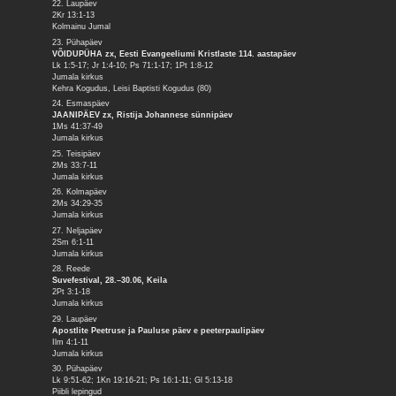
22. Laupäev
2Kr 13:1-13
Kolmainu Jumal
23. Pühapäev
VÕIDUPÜHA zx, Eesti Evangeeliumi Kristlaste 114. aastapäev
Lk 1:5-17; Jr 1:4-10; Ps 71:1-17; 1Pt 1:8-12
Jumala kirkus
Kehra Kogudus, Leisi Baptisti Kogudus (80)
24. Esmaspäev
JAANIPÄEV zx, Ristija Johannese sünnipäev
1Ms 41:37-49
Jumala kirkus
25. Teisipäev
2Ms 33:7-11
Jumala kirkus
26. Kolmapäev
2Ms 34:29-35
Jumala kirkus
27. Neljapäev
2Sm 6:1-11
Jumala kirkus
28. Reede
Suvefestival, 28.–30.06, Keila
2Pt 3:1-18
Jumala kirkus
29. Laupäev
Apostlite Peetruse ja Pauluse päev e peeterpaulipäev
Ilm 4:1-11
Jumala kirkus
30. Pühapäev
Lk 9:51-62; 1Kn 19:16-21; Ps 16:1-11; Gl 5:13-18
Piibli lepingud