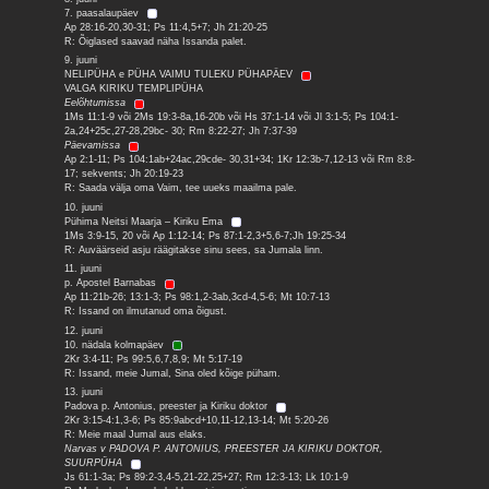
7. paasalaupäev
Ap 28:16-20,30-31; Ps 11:4,5+7; Jh 21:20-25
R: Õiglased saavad näha Issanda palet.
9. juuni
NELIPÜHA e PÜHA VAIMU TULEKU PÜHAPÄEV
VALGA KIRIKU TEMPLIPÜHA
Eelõhtumissa
1Ms 11:1-9 või 2Ms 19:3-8a,16-20b või Hs 37:1-14 või Jl 3:1-5; Ps 104:1-
2a,24+25c,27-28,29bc- 30; Rm 8:22-27; Jh 7:37-39
Päevamissa
Ap 2:1-11; Ps 104:1ab+24ac,29cde- 30,31+34; 1Kr 12:3b-7,12-13 või Rm 8:8-
17; sekvents; Jh 20:19-23
R: Saada välja oma Vaim, tee uueks maailma pale.
10. juuni
Pühima Neitsi Maarja – Kiriku Ema
1Ms 3:9-15, 20 või Ap 1:12-14; Ps 87:1-2,3+5,6-7;Jh 19:25-34
R: Auväärseid asju räägitakse sinu sees, sa Jumala linn.
11. juuni
p. Apostel Barnabas
Ap 11:21b-26; 13:1-3; Ps 98:1,2-3ab,3cd-4,5-6; Mt 10:7-13
R: Issand on ilmutanud oma õigust.
12. juuni
10. nädala kolmapäev
2Kr 3:4-11; Ps 99:5,6,7,8,9; Mt 5:17-19
R: Issand, meie Jumal, Sina oled kõige püham.
13. juuni
Padova p. Antonius, preester ja Kiriku doktor
2Kr 3:15-4:1,3-6; Ps 85:9abcd+10,11-12,13-14; Mt 5:20-26
R: Meie maal Jumal aus elaks.
Narvas v PADOVA P. ANTONIUS, PREESTER JA KIRIKU DOKTOR,
SUURPÜHA
Js 61:1-3a; Ps 89:2-3,4-5,21-22,25+27; Rm 12:3-13; Lk 10:1-9