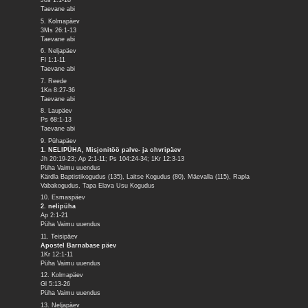
Jos 1:1-18
Taevane abi
5. Kolmapäev
3Ms 26:1-13
Taevane abi
6. Neljapäev
Fl 1:1-11
Taevane abi
7. Reede
1Kn 8:27-36
Taevane abi
8. Laupäev
Ps 68:1-13
Taevane abi
9. Pühapäev
1. NELIPÜHA, Misjonitöö palve- ja ohvripäev
Jh 20:19-23; Ap 2:1-11; Ps 104:24-34; 1Kr 12:3-13
Püha Vaimu uuendus
Kärdla Baptistikogudus (135), Laitse Kogudus (80), Mäevalla (115), Rapla
Vabakogudus, Tapa Elava Usu Kogudus
10. Esmaspäev
2. nelipüha
Ap 2:1-21
Püha Vaimu uuendus
11. Teisipäev
Apostel Barnabase päev
1Kr 12:1-11
Püha Vaimu uuendus
12. Kolmapäev
Gl 5:13-26
Püha Vaimu uuendus
13. Neljapäev