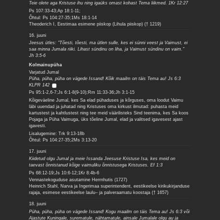
Teie olete aga Kristuse ihu ning igaüks omast kohast Tema liikmed. 1Kr 12:27
Ps 107:33-43;Ap 18:1-11;
Õhtul: Ps 104:27-35;1Ms 18:1-14
Theoderich I, Eestimaa esimene piiskop (Lihula piiskop) († 1219)
16. juuni
Jeesus ütles: "Tõesti, tõesti, ma ütlen sulle, kes ei sünni veest ja Vaimust, ei
saa minna Jumala riiki. Lihast sündinu on liha, ja Vaimust sündinu on vaim."
Jh 3:5-6
Kolmainupüha
Varjatud Jumal
Püha, püha, püha on vägede Issand! Kõik maailm on täis Tema au! Js 6:3
KLPR 142
Ps 95:1-2,6-7;Js 6:1-8(9-10);Rm 11:33-36;Jh 3:1-15
Kõigeväeline Jumal, kes Sa elad pühaduses ja kõrguses, oma loodut Vaimu
läbi uuendad ja juhatad ning Kristuses oma kirkust ilmutad: puhasta meid
kartustest ja kahtlustest ning tee meid väärilisteks Sind teenima, kes Sa koos
Pojaga ja Püha Vaimuga, üks tõeline Jumal, elad ja valitsed igavesest ajast
igavesti.
Lisalugemine: Trk 9:13-18b
Õhtul: Ps 104:27-35;2Ms 3:13-20
17. juuni
Kiidetud olgu Jumal ja meie Issanda Jeesuse Kristuse Isa, kes meid on
taevast õnnistanud kõige vaimuliku õnnistusega Kristuses. Ef 1:3
Ps 68:12-19;Js 10:6-12;1Kr 8:4b-6
Vennastekoguduse asutamine Herrnhutis (1727)
Heinrich Stahl, Narva ja Ingerimaa superintendent, eestikeelse kirikukirjanduse
rajaja, esimese eestikeelse laulu– ja palveraamatu koostaja († 1657)
18. juuni
Püha, püha, püha on vägede Issand! Kogu maailm on täis Tema au! Js 6:3 või
Ajastute Kuningale, surematule, nähtamatule, ainsale Jumalale olgu au ja