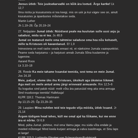
Jeesus ütleb: Teie juuksekarvadki on kõik ära loetud. Ärge kartke!
Lk
12,7
Ilma ristita ja kiusatusteta ei tea keegi, mis on usk ja kui vägev see on, ainult
kiusatustes ja äpardustes mõistetakse seda.
Martin Luther
Jh 1,19–28; Õp 20,19–24
27. Neljapäev
Jumal ütleb: Nüüdsest peale ma kuulutan sulle uusi asju ja
saladusi, mida sa ei tea.
Js 48,6
Jumal on teatanud meile oma tahtmise saladuse oma hea nõu kohaselt,
mille ta Kristuses oli kavandanud.
Ef 1,9
Inimestena on meil raske seada ennast nii, et näeksime Jumala vaatepunktist.
Peame seda harjutama – ja harjutust annab Jumala Sõna kuulamine ja
lugemine.
Aarand Roos
Lk 3,10–18
28. Reede
Ka meie tahame Issandat teenida, sest tema on meie Jumal.
Jos 24,18
Meie, paljud, oleme üks ihu Kristuses, üksikult aga üksteise liikmed.
Aga meil on meile antud armu järgi erinevaid armuande.
Rm 12,5–6
Su kogudus sind palub nüüd: meilt võta ära patusüüd ning aita oma armuga
Sind truudusega teenida! Halleluuja!
KLPR 118:2. Thomas Hartmann
Ap 13,15–25; Õp 23,29–35
29. Laupäev
Mina nuhtlen teid teie tegude vilja mööda, ütleb Issand.
Jr
21,14
Ärgem tüdigem head tehes, küll me omal ajal ka lõikame, kui me enne
ära ei nõrke.
Gl 6,9
Mind, püha Jumal, pühitse, mul oma Vaimu jaga; mu süda võta endale ja
meeled mõtetega! Mind keela kurjast armuga ja valva isasilmaga, et Sinu laps
ei lange!
KLPR 215:3. Ludämilia Elisabet von Schwarzburg-Rudolstadt