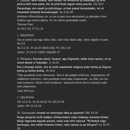
8. Laupäev
Sest Issand, teie Jumal, on armuline ja halastaja, ja ta ei
pööra teilt oma palet, kui te pöördute tagasi tema juurde.
2Aj 30,9
Parandage siis meelt ja pöörduge, et teie patud kustutataks, nii et
Issandalt tuleksid kosumisajad.
Ap 3,19–20
Kristluse rõõmusõnum on, et me ei pea oma eksitustest ja pattudest kinni
hoidma ega neisse jääma. Et me võime parandada meelt.
Toomas Paul
Jh 16,5–15; Fl 3,1–11
1. NELIPÜHA
See ei sünni väe ega võimu läbi, vaid minu Vaimu läbi, ütleb vägede Issand.
Sk 4,6
Ap 2,1-21; Jh 14,15-19(20-23a); Ps 118,1-14
Jutlus: Jh 14,15–19(20–23a)23b–27
9. Pühapäev
Karista mind, Issand, aga õiglaselt, mitte oma raevus, et sa
mind täiesti ei hävitaks.
Jr 10,24
Kui Lohutaja tuleb, siis ta toob maailmale selguse patu kohta ja õiguse
kohta ja kohtu kohta.
Jh 16,8
Tõde puudutab meie olemasolu. See ei ole pelgalt mõistuse, targutamise või
vaidlemise küsimus, vaid puudutab meid palju sügavamalt. Ja tõde, kui me
teda kohtame, nõuab meilt kuulekust. Vastasel korral oleme sunnitud selle
eest põgenema.
Jaan Kiivit jun
2. NELIPÜHA
1Kr 12,4-11; Jh 20,19-23; Ps 118,15-29
Jutlus: Mt 16,13–19
10. Esmaspäev
Issand on kuningas ikka ja igavesti!
2Ms 15,18
Kogu jüngrite hulk hakkas rõõmustades valju häälega Jumalat kiitma
kõigi vägevate tegude pärast, mida nad olid näinud: "Kiidetud olgu
kuningas, kes tuleb Issanda nimel, rahu taevas ja au kõrges!"
Lk 19,37–
38