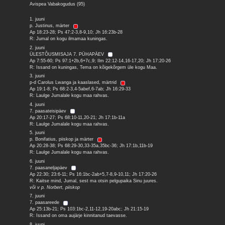
Avispea Vabakogudus (95)
1. juuni
p. Justinus, märter
Ap 18:23-28; Ps 47:2-3,8-9,10; Jh 16:23b-28
R: Jumal on kogu ilmamaa kuningas.
2. juuni
ÜLESTÕUSMISAJA 7. PÜHAPÄEV
Ap 7:55-60; Ps 97:1+2b,6+7c,9; Ilm 22:12-14,16-17,20; Jh 17:20-26
R: Issand on kuningas, Tema on kõigekõrgem üle kogu Maa.
3. juuni
p-d Carolus Lwanga ja kaaslased, märtrid
Ap 19:1-8; Ps 68:2-3,4-5abef,6-7ab; Jh 16:29-33
R: Laulge Jumalale kogu maa rahvas.
4. juuni
7. paasateisipäev
Ap 20:17-27; Ps 68:10-11,20-21; Jh 17:1b-11a
R: Laulge Jumalale kogu maa rahvas.
5. juuni
p. Bonifatius, piiskop ja märter
Ap 20:28-38; Ps 68:29-30,33-35a,35bc-36; Jh 17:1b,11b-19
R: Laulge Jumalale kogu maa rahvas.
6. juuni
7. paasaneljapäev
Ap 22:30; 23:6-11; Ps 16:1bc-2ab+5,7-8,9-10,11; Jh 17:20-26
R: Kaitse mind, Jumal, sest ma otsin pelgupaika Sinu juures.
või v p. Norbert, piiskop
7. juuni
7. paasareede
Ap 25:13b-21; Ps 103:1bc-2,11-12,19-20abc; Jh 21:15-19
R: Issand on oma aujärje kinnitanud taevasse.
8. juuni