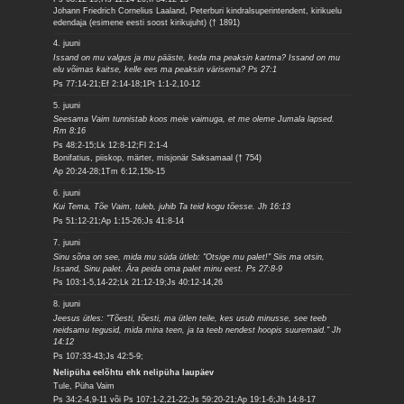
Johann Friedrich Cornelius Laaland, Peterburi kindralsuperintendent, kirikuelu
edendaja (esimene eesti soost kirikujuht) († 1891)
4. juuni
Issand on mu valgus ja mu pääste, keda ma peaksin kartma? Issand on mu
elu võimas kaitse, kelle ees ma peaksin värisema? Ps 27:1
Ps 77:14-21;Ef 2:14-18;1Pt 1:1-2,10-12
5. juuni
Seesama Vaim tunnistab koos meie vaimuga, et me oleme Jumala lapsed.
Rm 8:16
Ps 48:2-15;Lk 12:8-12;Fl 2:1-4
Bonifatius, piiskop, märter, misjonär Saksamaal († 754)
Ap 20:24-28;1Tm 6:12,15b-15
6. juuni
Kui Tema, Tõe Vaim, tuleb, juhib Ta teid kogu tõesse. Jh 16:13
Ps 51:12-21;Ap 1:15-26;Js 41:8-14
7. juuni
Sinu sõna on see, mida mu süda ütleb: "Otsige mu palet!" Siis ma otsin,
Issand, Sinu palet. Ära peida oma palet minu eest. Ps 27:8-9
Ps 103:1-5,14-22;Lk 21:12-19;Js 40:12-14,26
8. juuni
Jeesus ütles: "Tõesti, tõesti, ma ütlen teile, kes usub minusse, see teeb
neidsamu tegusid, mida mina teen, ja ta teeb nendest hoopis suuremaid." Jh
14:12
Ps 107:33-43;Js 42:5-9;
Nelipüha eelõhtu ehk nelipüha laupäev
Tule, Püha Vaim
Ps 34:2-4,9-11 või Ps 107:1-2,21-22;Js 59:20-21;Ap 19:1-6;Jh 14:8-17