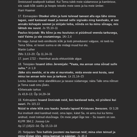
õnnistused sealtpoolt kaldaid. Kui Tema tuleb meie südamesse ja kambrisse,
siis saab kõik uueks ja hoopis teiseks meie sees ja ka meie ümber.
Harri Haamer
17. Esmaspäev
Otsekui vihm ja lumi tulevad taevast alla ega lähe sinna
tagasi, vaid kastavad maad ja teevad selle sigivaks ning kandvaks, et see
annaks külvajale seemet ja sööjale leiba, nõnda on ka minu sõnaga, mis
lähtub mu suust.
Js 55,10–11
Paulus kirjutab: Mu kõne ja mu kuulutus ei püüdnud veenda tarkusega,
vaid Vaimu ja väe osutamisega.
1Kr 2,4
Nii nagu Jumal teeb eimillestki kõik ja loob pimedusest valguse, nii teeb ka
Tema Sõna, et keset surma ei ole midagi muud kui elu.
Martin Luther
2Ms 3,13–20; Õp 11,24–31
17. juuni 1722 – Herrnhuti asula ehitustööde algus
18. Teisipäev
Issand ütles Jeremijale: "Vaata, ma annan oma sõnad sulle
suhu."
Jr 1,9
Jätke siis meelde, et te ette ei muretseks, mida eneste eest kosta, sest
mina ise annan teile suu ja tarkuse.
Lk 21,14–15
Levita Jeesuse nime alandlikkuse ja tasase südamega; näita Talle oma nõtrust
ja Tema saab sinu jõuks.
Kõrbeisade tarkus
Js 43,8–13; Õp 14,29–34
19. Kolmapäev
Issand õnnistab neid, kes kardavad teda, nii pisikesi kui
suuri.
Ps 115,13
Nüüd te olete kõik usu kaudu Jumala lapsed Kristuses Jeesuses.
Gl 3,26
Kui imeliselt oled kandnud meid, oma lapsi, kätel Sa, nii armu kui ka hirmu
andnud, meid toitnud elusõnaga. On meie jalgel õige tee – Su isaarm on see.
KLPR 384:2. Joosep Liiv
Ap 17,(16)22–34; Õp 15,13–18
20. Neljapäev
Teie hallide juusteni ma kannan teid; mina olen teinud ja
mina tõstan üles, mina kannan ja päästan.
Js 46,4