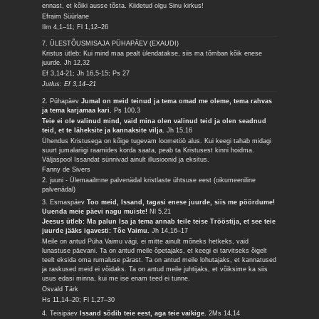
ennast, et kõiki ausse tõsta. Kiidetud olgu Sinu kirkus!
Efraim Süürlane
Ilm 4,1–11; Fl 1,12–26
7. ÜLESTÕUSMISAJA PÜHAPÄEV (EXAUDI)
Kristus ütleb: Kui mind maa pealt ülendatakse, siis ma tõmban kõik enese
juurde.
Jh 12,32
Ef 3,14-21; Jh 16,5-15; Ps 27
Jutlus: Ef 3,14–21
2. Pühapäev
Jumal on meid teinud ja tema omad me oleme, tema rahvas
ja tema karjamaa kari.
Ps 100,3
Teie ei ole valinud mind, vaid mina olen valinud teid ja olen seadnud
teid, et te läheksite ja kannaksite vilja.
Jh 15,16
Ühendus Kristusega on kõige tugevam loometöö alus. Kui keegi tahab midagi
suurt jumalariigi raamides korda saata, peab ta Kristusest kinni hoidma.
Väljaspool Issandat sünnivad ainult illusioonid ja eksitus.
Fanny de Sivers
2. juuni - Ülemaailmne palvenädal kristlaste ühtsuse eest (oikumeeniline
palvenädal)
3. Esmaspäev
Too meid, Issand, tagasi enese juurde, siis me pöördume!
Uuenda meie päevi nagu muiste!
Nl 5,21
Jeesus ütleb: Ma palun Isa ja tema annab teile teise Trööstija, et see teie
juurde jääks igavesti: Tõe Vaimu.
Jh 14,16–17
Meile on antud Püha Vaimu vägi, ei mitte ainult mõneks hetkeks, vaid
lunastuse päevani. Ta on antud meile õpetajaks, et keegi ei tarvitseks õigelt
teelt eksida oma rumaluse pärast. Ta on antud meile lohutajaks, et kannatused
ja raskused meid ei võidaks. Ta on antud meile juhtijaks, et võiksime ka siis
usus edasi minna, kui me ise enam teed ei tunne.
Osvald Tärk
Hs 11,14–20; Fl 1,27–30
4. Teisipäev
Issand sõdib teie eest, aga teie vaikige.
2Ms 14,14