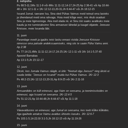
2. nelipüha
Ps 68:5-11;1Ms 11:1-9 või 4Ms 11:11-12,14-17,24-25;Ap 2:36-41 või Ap 10:44-
48 v 1Kr 12:1-11 v 1Kr 12:12-13,20-31;Jh 6:44-47 või Jh 16:12-15
Issand Jumal, taevane Isa, Sina oled Pühas Vaimus meid teinud oma lasteks
ja ühendanud meid oma rahvaga. Hoia meid kõige eest, mis rikub osadust
Sinu ja meie ligimestega. Aita meil elada nii, et Sinu töö saaks avalikuks meie
kaudu ja me tunnistaksime Sinu armastust lähedal ja kaugel olijatele. Jeesuse
Kristuse, meie Issanda läbi.
11. juuni
Parandage meelt ja igaüks teist lasku ennast ristida Jeesuse Kristuse
nimesse oma pattude andekssaamiseks, ning siis te saate Püha Vaimu anni.
Ap 2:38
Ps 77:14-21;4Ms 11:11-12,14-17,24-25;1Kr 12:1-11 või 1Kr 14:1-5,37-40
Apostel Barnabas
Ap 13:1-5;Jh 15:12–17
12. juuni
Ükski, kes Jumala Vaimus räägib, ei ütle: "Neetud olgu Jeesus!" ning ükski ei
suuda öelda: "Jeesus on Issand!" muidu kui Pühas Vaimus. 1Kr 12:3
Ps 48:2-15;1Kr 12:12-13,20-31;Ap 8:9-25 või 1Kr 2:11-16
13. juuni
Armuandides on küll erinevusi, aga Vaim on seesama, ja teenimisviisides on
erinevusi, aga Issand on seesama. 1Kr 12:4-5
Ps 51:12-21;Ap 10:44-48;Jh 6:44-47 või Ap 11:1-18
14. juuni
Väeavaldustes on erinevusi, aga Jumal on seesama, kes teeb kõike kõikides.
Aga igaühele antakse Vaimu avaldus ühiseks kasuks. 1Kr 12:6-7
Ps 103:1-5,14-22;Gl 3:1-5;Jh 16:12-15 või Ap 11:19-26
15. juuni