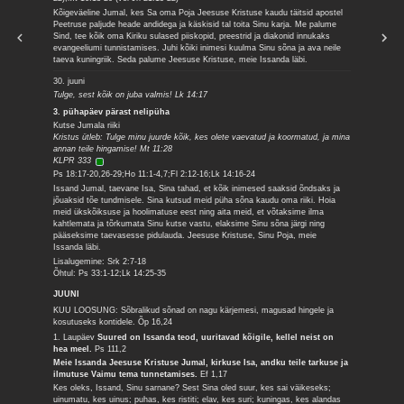
Kõigeväeline Jumal, kes Sa oma Poja Jeesuse Kristuse kaudu täitsid apostel
Peetruse paljude heade andidega ja käskisid tal toita Sinu karja. Me palume
Sind, tee kõik oma Kiriku sulased piiskopid, preestrid ja diakonid innukaks
evangeeliumi tunnistamises. Juhi kõiki inimesi kuulma Sinu sõna ja ava neile
taeva kuningriik. Seda palume Jeesuse Kristuse, meie Issanda läbi.
30. juuni
Tulge, sest kõik on juba valmis! Lk 14:17
3. pühapäev pärast nelipüha
Kutse Jumala riiki
Kristus ütleb: Tulge minu juurde kõik, kes olete vaevatud ja koormatud, ja mina
annan teile hingamise! Mt 11:28
KLPR 333
Ps 18:17-20,26-29;Ho 11:1-4,7;Fl 2:12-16;Lk 14:16-24
Issand Jumal, taevane Isa, Sina tahad, et kõik inimesed saaksid õndsaks ja
jõuaksid tõe tundmisele. Sina kutsud meid püha sõna kaudu oma riiki. Hoia
meid ükskõiksuse ja hoolimatuse eest ning aita meid, et võtaksime ilma
kahtlemata ja tõrkumata Sinu kutse vastu, elaksime Sinu sõna järgi ning
pääseksime taevasesse pidulauda. Jeesuse Kristuse, Sinu Poja, meie
Issanda läbi.
Lisalugemine: Srk 2:7-18
Õhtul: Ps 33:1-12;Lk 14:25-35
JUUNI
KUU LOOSUNG: Sõbralikud sõnad on nagu kärjemesi, magusad hingele ja
kosutuseks kontidele.
Õp 16,24
1. Laupäev
Suured on Issanda teod, uuritavad kõigile, kellel neist on
hea meel.
Ps 111,2
Meie Issanda Jeesuse Kristuse Jumal, kirkuse Isa, andku teile tarkuse ja
ilmutuse Vaimu tema tunnetamises.
Ef 1,17
Kes oleks, Issand, Sinu sarnane? Sest Sina oled suur, kes sai väikeseks;
uinumatu, kes uinus; puhas, kes ristiti; elav, kes suri; kuningas, kes alandas