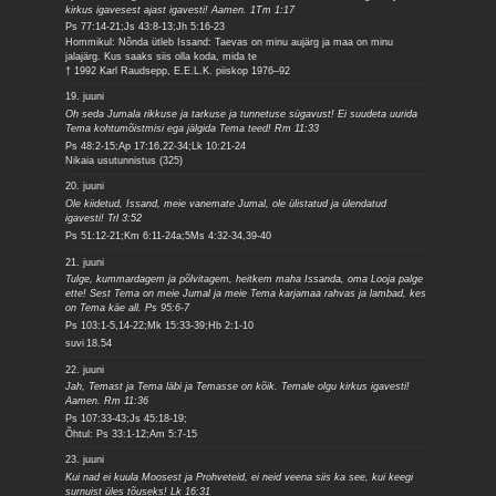
kirkus igavesest ajast igavesti! Aamen. 1Tm 1:17
Ps 77:14-21;Js 43:8-13;Jh 5:16-23
Hommikul: Nõnda ütleb Issand: Taevas on minu aujärg ja maa on minu
jalajärg. Kus saaks siis olla koda, mida te
† 1992 Karl Raudsepp, E.E.L.K. piiskop 1976–92
19. juuni
Oh seda Jumala rikkuse ja tarkuse ja tunnetuse sügavust! Ei suudeta uurida
Tema kohtumõistmisi ega jälgida Tema teed! Rm 11:33
Ps 48:2-15;Ap 17:16,22-34;Lk 10:21-24
Nikaia usutunnistus (325)
20. juuni
Ole kiidetud, Issand, meie vanemate Jumal, ole ülistatud ja ülendatud
igavesti! Trl 3:52
Ps 51:12-21;Km 6:11-24a;5Ms 4:32-34,39-40
21. juuni
Tulge, kummardagem ja põlvitagem, heitkem maha Issanda, oma Looja palge
ette! Sest Tema on meie Jumal ja meie Tema karjamaa rahvas ja lambad, kes
on Tema käe all. Ps 95:6-7
Ps 103:1-5,14-22;Mk 15:33-39;Hb 2:1-10
suvi
18.54
22. juuni
Jah, Temast ja Tema läbi ja Temasse on kõik. Temale olgu kirkus igavesti!
Aamen. Rm 11:36
Ps 107:33-43;Js 45:18-19;
Õhtul: Ps 33:1-12;Am 5:7-15
23. juuni
Kui nad ei kuula Moosest ja Prohveteid, ei neid veena siis ka see, kui keegi
surnuist üles tõuseks! Lk 16:31