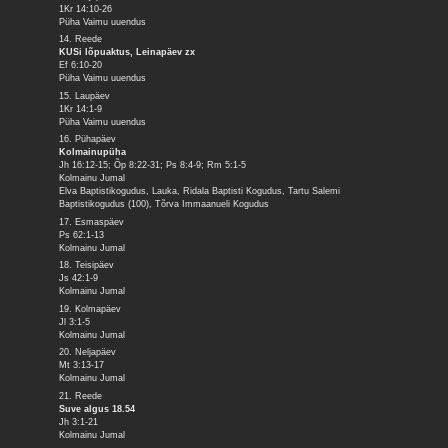
1Kr 14:10-26
Püha Vaimu uuendus
14. Reede
KUSi lõpuaktus, Leinapäev zx
Ef 6:10-20
Püha Vaimu uuendus
15. Laupäev
1Kr 14:1-9
Püha Vaimu uuendus
16. Pühapäev
Kolmainupüha
Jh 16:12-15; Õp 8:22-31; Ps 8:4-9; Rm 5:1-5
Kolmainu Jumal
Elva Baptistikogudus, Lauka, Ridala Baptisti Kogudus, Tartu Salemi
Baptistikogudus (100), Tõrva Immaanueli Kogudus
17. Esmaspäev
Ps 62:1-13
Kolmainu Jumal
18. Teisipäev
Js 42:1-9
Kolmainu Jumal
19. Kolmapäev
Jl 3:1-5
Kolmainu Jumal
20. Neljapäev
Mt 3:13-17
Kolmainu Jumal
21. Reede
Suve algus 18.54
Jh 3:1-21
Kolmainu Jumal