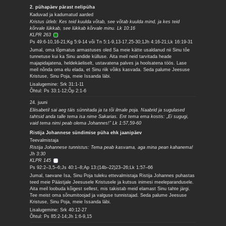
2. pühapäev pärast nelipüha
Kaduvad ja kadumatud aarded
Kristus ütleb: Kes teid kuulda võtab, see võtab kuulda mind, ja kes teid
kõrvale lükkab, see lükkab kõrvale minu. Lk 10:16
KLPR 263
Ps 49:6-10,16-21;Kg 5:9-14 või Tn 5:1-9,13-17,25-30;1Jh 4:16-21;Lk 16:19-31
Jumal, oma lõpmatus armastuses oled Sa meie kätte usaldanud nii Sinu tõe
tunnetuse kui ka Sinu andide külluse. Aita meil neid tarvitada heade
majapidajatena, heldekäeliselt, ustavatena palves ja hoolsatena töös. Lase
meil nõnda oma elu elada, et Sinu riik võiks kasvada. Seda palume Jeesuse
Kristuse, Sinu Poja, meie Issanda läbi.
Lisalugemine: Srk 31:1-11
Õhtul: Ps 33:1-12;Õp 2:1-6
24. juuni
Eliisabetil sai aeg täis sünnitada ja ta tõi ilmale poja. Naabrid ja sugulased
tahtsid anda talle tema isa nime Sakarias. Ent tema ema kostis: „Ei sugugi,
vaid tema nimi peab olema Johannes!” Lk 1:57,59-60
Ristija Johannese sündimise püha ehk jaanipäev
Teevalmistaja
Ristija Johannese tunnistus: Tema peab kasvama, aga mina pean kahanema!
Jh 3:30
KLPR 145
Ps 92:2–3,5–6;Js 40:1–8;Ap 13:(14b–22)23–26;Lk 1:57–66
Jumal, taevane Isa, Sinu Poja tuleku ettevalmistaja Ristija Johannes puhastas
teed meie Päästjale Jeesusele Kristusele ja kutsus inimesi meeleparandusele.
Aita meil loobuda kõigest sellest, mis takistab meid elamast Sinu tahte järgi.
Tee meist oma sõnumitoojad ja valguse tunnistajad. Seda palume Jeesuse
Kristuse, Sinu Poja, meie Issanda läbi.
Lisalugemine: Srk 40:12-27
Õhtul: Ps 85:2-14;Jh 1:6-9,15