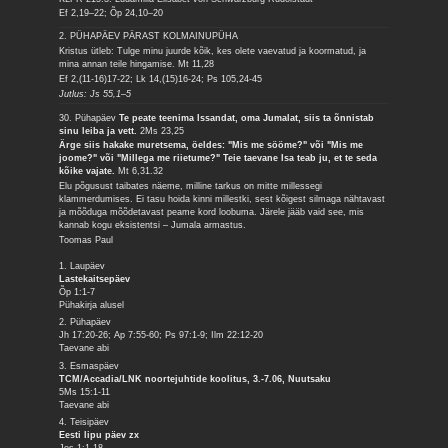
Ef 2,19–22; Õp 24,10–20
2. PÜHAPÄEV PÄRAST KOLMAINUPÜHA
Kristus ütleb: Tulge minu juurde kõik, kes olete vaevatud ja koormatud, ja
mina annan teile hingamise.
Mt 11,28
Ef 2,(11-16)17-22; Lk 14,(15)16-24; Ps 105,24-45
Jutlus: Js 55,1–5
30. Pühapäev
Te peate teenima Issandat, oma Jumalat, siis ta õnnistab
sinu leiba ja vett.
2Ms 23,25
Ärge siis hakake muretsema, öeldes: "Mis me sööme?" või "Mis me
joome?" või "Millega me riietume?" Teie taevane Isa teab ju, et te seda
kõike vajate.
Mt 6,31.32
Elu põgusust taibates näeme, milline tarkus on mitte millessegi
klammerdumises. Ei tasu hoida kinni millestki, sest kõigest silmaga nähtavast
ja mõõduga mõõdetavast peame kord loobuma. Järele jääb vaid see, mis
kannab kogu eksistentsi – Jumala armastus.
Toomas Paul
1. Laupäev
Lastekaitsepäev
Õp 1:1-7
Pühakirja alusel
2. Pühapäev
Jh 17:20-26; Ap 7:55-60; Ps 97:1-9; Ilm 22:12-20
Taevane abi
3. Esmaspäev
TCM/Accadia/LNK noortejuhtide koolitus, 3.-7.06, Nuutsaku
5Ms 15:1-11
Taevane abi
4. Teisipäev
Eesti lipu päev zx