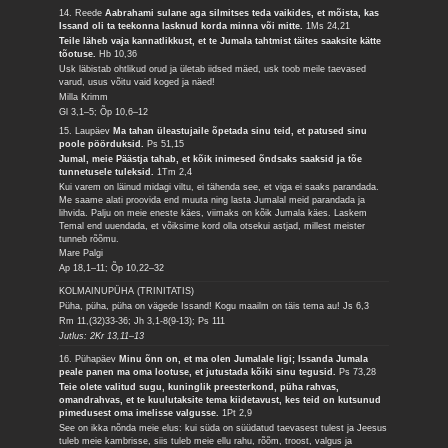
14. Reede
Aabrahami sulane aga silmitses teda vaikides, et mõista, kas
Issand oli ta teekonna lasknud korda minna või mitte.
1Ms 24,21
Teile läheb vaja kannatlikkust, et te Jumala tahtmist täites saaksite kätte
tõotuse.
Hb 10,36
Usk läbistab ohtlikud orud ja ületab iidsed mäed, usk toob meile taevased
varud, usus võitu vaid koged ja näed!
Milla Krimm
Gl 3,1–5; Õp 10,6–12
15. Laupäev
Ma tahan üleastujaile õpetada sinu teid, et patused sinu
poole pöörduksid.
Ps 51,15
Jumal, meie Päästja tahab, et kõik inimesed õndsaks saaksid ja tõe
tunnetusele tuleksid.
1Tm 2,4
Kui varem on läinud midagi viltu, ei tähenda see, et viga ei saaks parandada.
Me saame alati proovida end muuta ning lasta Jumalal meid parandada ja
lihvida. Palju on meie eneste käes, viimaks on kõik Jumala käes. Laskem
Temal end uuendada, et võiksime kord olla otsekui astjad, millest meister
tunneb rõõmu.
Mare Palgi
Ap 18,1–11; Õp 10,22–32
KOLMAINUPÜHA (TRINITATIS)
Püha, püha, püha on vägede Issand! Kogu maailm on täis tema au!
Js 6,3
Rm 11,(32)33-36; Jh 3,1-8(9-13); Ps 111
Jutlus: 2Kr 13,11–13
16. Pühapäev
Minu õnn on, et ma olen Jumalale ligi; Issanda Jumala
peale panen ma oma lootuse, et jutustada kõiki sinu tegusid.
Ps 73,28
Teie olete valitud sugu, kuninglik preesterkond, püha rahvas,
omandrahvas, et te kuulutaksite tema kiidetavust, kes teid on kutsunud
pimedusest oma imelisse valgusse.
1Pt 2,9
See on ikka nõnda meie elus: kui süda on süüdatud taevasest tulest ja Jeesus
tuleb meie kambrisse, siis tuleb meie ellu rahu, rõõm, troost, valgus ja