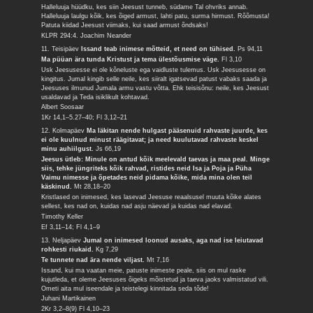
Halleluuja hüüdku, kes siin Jeesust tunneb, südame Tal ohvriks annab.
Halleluuja laulgu kõik, kes õiged armust, lahti patu, surma hirmust. Rõõmusta!
Patuta kiidad Jeesust viimaks, kui saad armust õndsaks!
KLPR 294:4. Joachim Neander
11. Teisipäev
Issand teab inimese mõtteid, et need on tühised.
Ps 94,11
Ma püüan ära tunda Kristust ja tema ülestõusmise väge.
Fl 3,10
Usk Jeesusesse ei ole kõneluste ega vaidluste tulemus. Usk Jeesusesse on
kingitus. Jumal kingib selle neile, kes siiralt igatsevad patust vabaks saada ja
Jeesuses ilmunud Jumala armu vastu võtta. Ehk teisisõnu: neile, kes Jeesust
usaldavad ja Teda isiklikult kohtavad.
Albert Soosaar
1Kr 14,1–5.27–40; Fl 3,12–21
12. Kolmapäev
Ma läkitan nende hulgast pääsenuid rahvaste juurde, kes
ei ole kuulnud minust räägitavat; ja need kuulutavad rahvaste keskel
minu auhiilgust.
Js 66,19
Jeesus ütleb: Minule on antud kõik meelevald taevas ja maa peal. Minge
siis, tehke jüngriteks kõik rahvad, ristides neid Isa ja Poja ja Püha
Vaimu nimesse ja õpetades neid pidama kõike, mida mina olen teil
käskinud.
Mt 28,18–20
Kristlased on inimesed, kes lasevad Jeesuse reaalsusel muuta kõike alates
sellest, kes nad on, kuidas nad asju näevad ja kuidas nad elavad.
Timothy Keller
Ef 3,11–14; Fl 4,1–9
13. Neljapäev
Jumal on inimesed loonud ausaks, aga nad ise leiutavad
rohkesti riukaid.
Kg 7,29
Te tunnete nad ära nende viljast.
Mt 7,16
Issand, kui ma vaatan meie, patuste inimeste peale, siis on mul raske
kujutleda, et oleme Jeesuses õigeks mõistetud ja taeva jaoks valmistatud vili.
Ometi aita mul iseendale ja teistelegi kinnitada seda tõde!
Juhani Martikainen
2Kr 3,2–8(9) Fl 4,10–23