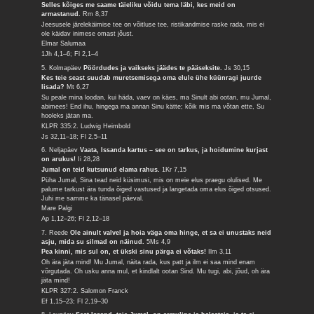
Selles kõiges me saame täieliku võidu tema läbi, kes meid on
armastanud.
Rm 8,37
Jeesusele järelekäimise tee on võitluse tee, ristikandmise raske rada, mis ei
ole käidav inimese omast jõust.
Elmar Salumaa
1Jh 4,1–6; Fl 2,1–4
5. Kolmapäev
Pöördudes ja vaikseks jäädes te pääseksite.
Js 30,15
Kes teie seast suudab muretsemisega oma elule ühe küünragi juurde
lisada?
Mt 6,27
Su peale mina loodan, kui häda, vaev on käes, ma Sinult abi ootan, mu Jumal,
abimees! End ihu, hingega ma annan Sinu kätte; kõik mis ma võtan ette, Su
hooleks jätan ma.
KLPR 335:2. Ludwig Heimbold
Js 32,11–18; Fl 2,5–11
6. Neljapäev
Vaata, Issanda kartus – see on tarkus, ja hoidumine kurjast
on arukus!
Ii 28,28
Jumal on teid kutsunud elama rahus.
1Kr 7,15
Püha Jumal, Sina tead neid küsimusi, mis on meie elus praegu olulised. Me
palume tarkust ära tunda õiged vastused ja langetada oma elus õiged otsused.
Juhi me samme ka tänasel päeval.
Mare Palgi
Ap 1,12–26; Fl 2,12–18
7. Reede
Ole ainult valvel ja hoia väga oma hinge, et sa ei unustaks neid
asju, mida su silmad on näinud.
5Ms 4,9
Pea kinni, mis sul on, et ükski sinu pärga ei võtaks!
Ilm 3,11
Oh ära jäta mind! Mu Jumal, näita rada, kus patt ja ilm ei saa mind enam
võrgutada. Oh usku anna mul, et kindlalt ootan Sind. Mu tugi, abi, jõud, oh ära
jäta mind!
KLPR 327:2. Salomon Franck
Ef 1,15–23; Fl 2,19–30