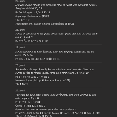
25. juuni
Ei küllastu iialgi rahast, kes armastab raha, ja tulust, kes armastab rikkust.
Seegi on tühi töö! Kg 5:9
Ps 70:2-6;Kg 6:1-12;Õp 3:13-18
Augsburgi Usutunnistus (1530)
1Tm 6:11-16;
Jaan Bergmann, pastor, kirjanik ja piiblitõlkija († 1916)
26. juuni
Jumal on armastus ja kes püsib armastuses, püsib Jumalas ja Jumal püsib
temas. 1Jh 4:16
Ps 123;Õp 10:2-12;Ii 22:21-30
27. juuni
Mina saan näha Su palet õiguses, saan täis Su palge paistusest, kui ma
ärkan. Ps 17:15
Ps 115:1-3,12-18;1Tm 6:17-21;Õp 8:1-11
28. juuni
Ära karda, kui keegi rikastub, kui tema koja au saab suureks! Sest oma
surma ei võta ta midagi kaasa, tema au ei järgne talle. Ps 49:17-18
Ps 54:3-9;Hb 11:23-27;Jk 5:1-9
Irenaeus, Lyoni piiskop, kirikuisa, märter († u 202)
2Pt 1:16-21;
29. juuni
Töötegija uni on magus, söögu ta pisut või palju; aga rikka üliküllus ei lase
teda magada. Kg 5:11
Ps 61:2-9;Hb 10:32-34;
Õhtul: Ps 33:1-12;Js 45:1-3
Apostlite Peetruse ja Pauluse päev ehk peeterpaulipäev
Ps 22:23,28-29,32;Sk 4:1-6a,10b-14 (või Hs 34:11-16);Ap 12:1-11 (või Ef 2:19-
22);Mt 16:13-20 (või Jh 21:15-22)