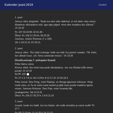
Kalender juuni 2019
Seaded
1. juuni
Jeesus ütles jüngritele: "Seda ma olen teile rääkinud, et teil oleks rahu minus.
Maailmas ahistatakse teid, aga olge julged: mina olen maailma ära võitnud."
Jh 16:33
Ps 107:33-43;Mt 22:41-46;
Õhtul: Ps 104:27-35;Hs 39:25-29
Justinus, märter Roomas († u 165)
1Kr 1:18-21;Jh 15:18-21;
2. juuni
Jeesus ütles: "Kui tuleb Lohutaja, kelle ma teile Isa juurest saadan, Tõe Vaim,
kes lähtub Isast, siis Tema tunnistab minust." Jh 15:26
Ülestõusmisaja 7. pühapäev Exaudi
Püha Vaimu ootus
Kristus ütleb: Kui mind maa pealt ülendatakse, siis ma tõmban kõik enese
juurde! Jh 12:32
KLPR 129
Ps 27:1-3,7-9;Js 44:1-5;Rm 8:12-17;Jh 15:26-16:4
Püha Jumal, Sinu Poeg, meie Päästja, on Sinuga igaveses kirkuses. Kingi
meile usku, et Ta on siiski meie keskel ja jääb meie juurde maailma ajastu
otsani. Jeesuse Kristuse, Sinu Poja, meie Issanda läbi.
Lisalugemine: Srk 6:23-31
Õhtul: Ps 104:27-35;2Tm 1:6-8,11-14
3. juuni
Issand, kuule mu häält, kui ma hüüan; ole mulle armuline ja vasta mulle! Ps
27:7
Ps 68:12-19;Hs 11:14-20;Ii 34:12-15