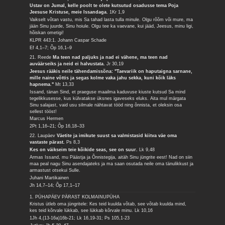
Ustav on Jumal, kelle poolt te olete kutsutud osadusse tema Poja
Jeesuse Kristuse, meie Issandaga.
1Kr 1,9
Vaikselt võtan vastu, mis Sa tahad lasta tulla minule. Olgu rõõm või mure, ma
jään Sinu juurde, Sinu hoiule. Olgu tee ka vaevane, kui jääd, Jeesus, minu ligi,
hõiskan ometigi!
KLPR 443:1. Johann Caspar Schade
Ef 4,1–7; Õp 16,1–9
21. Reede
Ma teen nad paljuks ja nad ei vähene, ma teen nad
auväärseiks ja neid ei halvustata.
Jr 30,19
Jeesus rääkis neile tähendamissõna: "Taevariik on haputaigna sarnane,
mille naine võttis ja segas kolme vaka jahu sekka, kuni kõik läks
hapnema."
Mt 13,33
Issand, tänan Sind, et praeguse maailma kaduvuse kiuste kutsud Sa mind
tegelikkusesse, kus külvatakse üksnes igaveseks eluks. Aita mul märgata
Sinu salajast, vaid usu silmale nähtavat tööd ning õnnista, et oleksin osa
sellest tööst!
Marcus Hermen
2Pt 1,16–21; Õp 16,18–33
22. Laupäev
Väetite ja imikute suust sa valmistasid kiitva väe oma
vastaste pärast.
Ps 8,3
Kes on väikseim teie kõikide seas, see on suur.
Lk 9,48
Armas Issand, mu Päästja ja Õnnistegija, aitäh Sinu jüngrite eest! Nad on siin
maa peal nagu Sinu asendajateks ja ma saan osutada neile oma tänulikkust ja
armastust otsekui Sulle.
Juhani Martikainen
Jh 14,7–14; Õp 17,1–17
1. PÜHAPÄEV PÄRAST KOLMAINUPÜHA
Kristus ütleb oma jüngritele: Kes teid kuulda võtab, see võtab kuulda mind,
kes teid kõrvale lükkab, see lükkab kõrvale minu.
Lk 10,16
1Jh 4,(13-16a)16b-21; Lk 16,19-31; Ps 105,1-23