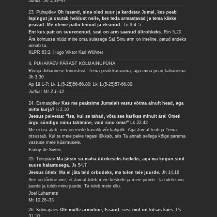
Jutlus: Jh 5,39–47
23. Pühapäev
Oh Issand, sina oled suur ja kardetav Jumal, kes peab
lepingut ja osutab heldust neile, kes teda armastavad ja tema käske
peavad. Me oleme pattu teinud ja eksinud.
Tn 9,4–5
Ent kus patt on suurenenud, seal on arm saanud ülirohkeks.
Rm 5,20
Ära kohtusse nüüd mine oma sulasega Sa! Sinu arm on imeline, patud andeks
annab ta.
KLPR 63:2. Hugo Viktor Karl Wühner
4. PÜHAPÄEV PÄRAST KOLMAINUPÜHA
Ristija Johannese tunnistust: Tema peab kasvama, aga mina pean kahanema.
Jh 3,30
Ap 19,1-7; Lk 1,(5-25)56-66.80; Lk 1,(5-25)57-66.80;
Jutlus: Mt 3,1–12
24. Esmaspäev
Kas me peaksime Jumalalt vastu võtma ainult head, aga
mitte kurja?
Ii 2,10
Jeesus palvetas: "Isa, kui sa tahad, võta see karikas minult ära! Ometi
ärgu sündigu minu tahtmine, vaid sinu oma!"
Lk 22,42
Me ei tea alati, mis on meile kasulik või kahjulik. Aga Jumal teab ja Tema
otsustab. Kui ta meie palve tagasi lükkab, siis Ta annab sellega kõige parema
vastuse meie küsimusele.
Fanny de Sivers
25. Teisipäev
Ma jätsin su maha üürikeseks hetkeks, aga ma kogun sind
suure halastusega.
Js 54,7
Jeesus ütleb: Ma ei jäta teid orbudeks, ma tulen teie juurde.
Jh 14,18
See on tõeline ime, et Jumal tuleb meie keskele ja meie juurde. Ta tuleb sinu
juurde ja tuleb minu juurde. Ta tuleb meie ellu.
Joel Luhamets
Mt 10,26–33
26. Kolmapäev
Ole mulle armuline, Issand, sest mul on kitsas käes.
Ps
31,10