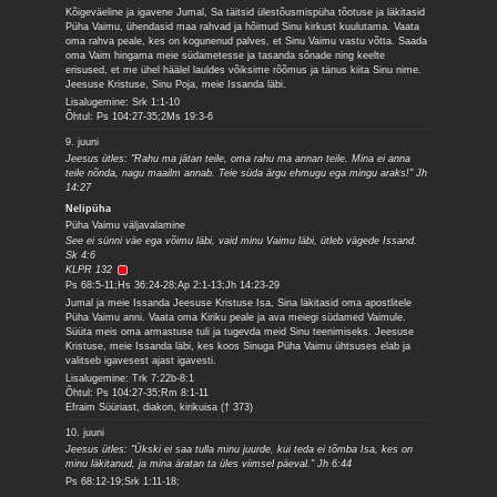
Kõigeväeline ja igavene Jumal, Sa täitsid ülestõusmispüha tõotuse ja läkitasid
Püha Vaimu, ühendasid maa rahvad ja hõimud Sinu kirkust kuulutama. Vaata
oma rahva peale, kes on kogunenud palves, et Sinu Vaimu vastu võtta. Saada
oma Vaim hingama meie südametesse ja tasanda sõnade ning keelte
erisused, et me ühel häälel lauldes võiksime rõõmus ja tänus kiita Sinu nime.
Jeesuse Kristuse, Sinu Poja, meie Issanda läbi.
Lisalugemine: Srk 1:1-10
Õhtul: Ps 104:27-35;2Ms 19:3-6
9. juuni
Jeesus ütles: "Rahu ma jätan teile, oma rahu ma annan teile. Mina ei anna
teile nõnda, nagu maailm annab. Teie süda ärgu ehmugu ega mingu araks!" Jh
14:27
Nelipüha
Püha Vaimu väljavalamine
See ei sünni väe ega võimu läbi, vaid minu Vaimu läbi, ütleb vägede Issand.
Sk 4:6
KLPR 132
Ps 68:5-11;Hs 36:24-28;Ap 2:1-13;Jh 14:23-29
Jumal ja meie Issanda Jeesuse Kristuse Isa, Sina läkitasid oma apostlitele
Püha Vaimu anni. Vaata oma Kiriku peale ja ava meiegi südamed Vaimule.
Süüta meis oma armastuse tuli ja tugevda meid Sinu teenimiseks. Jeesuse
Kristuse, meie Issanda läbi, kes koos Sinuga Püha Vaimu ühtsuses elab ja
valitseb igavesest ajast igavesti.
Lisalugemine: Trk 7:22b-8:1
Õhtul: Ps 104:27-35;Rm 8:1-11
Efraim Süüriast, diakon, kirikuisa († 373)
10. juuni
Jeesus ütles: "Ükski ei saa tulla minu juurde, kui teda ei tõmba Isa, kes on
minu läkitanud, ja mina äratan ta üles viimsel päeval." Jh 6:44
Ps 68:12-19;Srk 1:11-18;