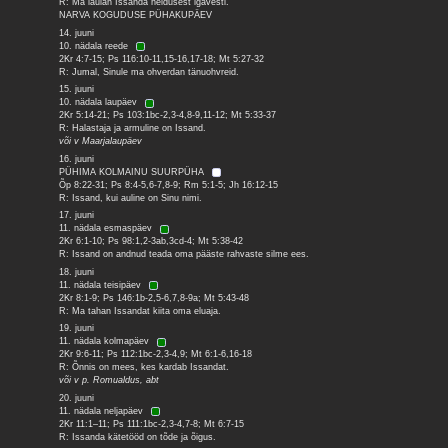
R: Ma laulan Issanda heldusest igavesti.
NARVA KOGUDUSE PÜHAKUPÄEV
14. juuni
10. nädala reede
2Kr 4:7-15; Ps 116:10-11,15-16,17-18; Mt 5:27-32
R: Jumal, Sinule ma ohverdan tänuohvreid.
15. juuni
10. nädala laupäev
2Kr 5:14-21; Ps 103:1bc-2,3-4,8-9,11-12; Mt 5:33-37
R: Halastaja ja armuline on Issand.
või v Maarjalaupäev
16. juuni
PÜHIMA KOLMAINU SUURPÜHA
Õp 8:22-31; Ps 8:4-5,6-7,8-9; Rm 5:1-5; Jh 16:12-15
R: Issand, kui auline on Sinu nimi.
17. juuni
11. nädala esmaspäev
2Kr 6:1-10; Ps 98:1,2-3ab,3cd-4; Mt 5:38-42
R: Issand on andnud teada oma pääste rahvaste silme ees.
18. juuni
11. nädala teisipäev
2Kr 8:1-9; Ps 146:1b-2,5-6,7,8-9a; Mt 5:43-48
R: Ma tahan Issandat kiita oma eluaja.
19. juuni
11. nädala kolmapäev
2Kr 9:6-11; Ps 112:1bc-2,3-4,9; Mt 6:1-6,16-18
R: Õnnis on mees, kes kardab Issandat.
või v p. Romualdus, abt
20. juuni
11. nädala neljapäev
2Kr 11:1–11; Ps 111:1bc-2,3-4,7-8; Mt 6:7-15
R: Issanda kätetööd on tõde ja õigus.