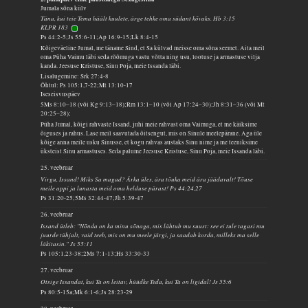
Jumala sõna külv
Täna, kui teie Tema häält kuulete, ärge tehke oma südant kõvaks. Hb 3:15
KLPR 183
Ps 44:2-5;Js 55:6-11;Ap 16:9-15;Lk 8:4-15
Kõigeväeline Jumal, me täname Sind, et Sa külvad meisse oma sõna seemet. Aita meil
oma Püha Vaimu läbi seda rõõmuga vastu võtta ning usu, lootuse ja armastuse vilja
kanda. Jeesuse Kristuse, Sinu Poja, meie Issanda läbi.
Lisalugemine: Srk 27:4-8
Õhtul: Ps 105:1,7-22;Mt 13:10-17
Iseseisvuspäev
5Ms 8:10–18 (või Kg 9:13–18);Rm 13:1–10 (või Ap 17:24–30);Jh 8:31–36 (või Mt
20:25–28);
Püha Jumal, kõigi rahvaste Issand, juhi meie rahvast oma Vaimuga, et me käiksime
õiguses ja rahus. Lase meil saavutada õitsengut, mis on Sinule meelepärane. Aga üle
kõige anna meile usku Sinusse, et kogu rahvas austaks Sinu nime ja me teeniksime
üksteist Sinu armastuses. Seda palume Jeesuse Kristuse, Sinu Poja, meie Issanda läbi.
25. veebruar
Virgu, Issand! Miks Sa magad? Ärka üles, ära tõuka meid ära jäädavalt! Tõuse
meile appi ja lunasta meid oma helduse pärast! Ps 44:24,27
Ps 31:20-25;5Ms 32:44-47;Jh 5:39-47
26. veebruar
Issand ütleb: "Nõnda on ka minu sõnaga, mis lähtub mu suust: see ei tule tagasi mu
juurde tühjalt, vaid teeb, mis on mu meele järgi, ja saadab korda, milleks ma selle
läkitasin." Js 55:11
Ps 105:1,23-38;2Ms 7:1-13;Hs 33:30-33
27. veebruar
Otsige Issandat, kui Ta on leitav, hüüdke Teda, kui Ta on ligidal! Js 55:6
Ps 80:5-15a;Mk 6:1-6;Js 28:23-29