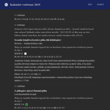
Kalender veebruar 2019
Info
Seaded
1. veebruar
Ps 20:2-10;Lk 13:22-30;Js 45:20-23 või Tb 14:6-9a
2. veebruar
Siimeon võttis lapse Jeesuse sülle, ülistas Jumalat ja ütles: „Issand, nüüd Sa lased
oma sulasel lahkuda rahus oma ütlust mööda.“ Lk 2:28-29 või Kui aeg sai täis,
läkitas Jumal oma Poja, kes sündis naisest, sündis Seaduse alla. Gl 4:4
Issanda templissetoomise püha ehk küünlapäev
Kristus – Jumala kirkuse sära
Tulge ja vaadake Jumala tegusid, kes on kardetav oma tegemistes inimlaste juures.
Ps 66:5
KLPR 62
Ps 48:10-15;Js 52:8-10;2Kr 3:18-4:6;Lk 2:22-33
Armuline Jumal, halastaja Isa, täna toodi Sinu ainusündinud Poeg inimlapsena puhta
ja püha ohvrina templisse Sinu ette. Puhasta meie mõistus ja meie süda, et ka meie
võiksime saada elavaks, pühaks ja meelepäraseks ohvriks Sulle. Seda palume Jeesuse
Kristuse, Sinu Poja, meie Issanda läbi.
Õhtul: Ps 48:11-15;3Ms 12
Eberhard Gutsleff, Saaremaa superintendent, vennastekoguduse tegevuse edendaja,
märter († 1749)
3. veebruar
4. pühapäev pärast ilmumispüha
Loodusjõudude Issand
Tulge ja vaadake Jumala tegusid, kes on kardetav oma tegemistes inimlaste juures.
Ps 66:5
KLPR 336
Ps 107:1-2,23-31;Js 51:9-16;2Kr 1:8-11;Mt 8:23-37