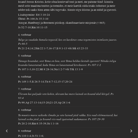
Issand Jeesus Kristus, kelle sõna kuulevad tuul ja meri, me palume Sind: kinnita
meid selle maailma tuultes ja tormides, et meie kartlik süda leiaks lohutust ja meie
nõder usk saaks Sinu armu läbi tugevaks. Sinule olgu ülistus ja au nüüd ja igavesti.
Lisalugemine: Erl 3:10-24
Õhtul: Ps 100;Js 35:3-10
Ansgar, Hamburgi ja Breemeni piiskop, skandinaavlaste misjonär († 865)
Js 52:7-10;Rm 10:11-15
4. veebruar
Tulge ja vaadake Jumala tegusid, kes on kardetav oma tegemistes inimlaste juures.
Ps 66:5
Ps 21:2-8,14;2Sm 22:1-7,16-17;Ii 9:1-13 või Srk 43:23-33
5. veebruar
Tänage Issandat, sest Tema on hea, sest Tema heldus kestab igavesti! Nõnda öelgu
Issanda lunastatud, keda Tema on lunastanud kitsikusest. Ps 107:1-2
Ps 107:1-3,10-22;Mt 8:28-34;Na 1:2-7 või Trk 13:1-9
6. veebruar
Ps 149:1-5;Ii 26:5-14;Tn 6:7-12,15-17,20-24
7. veebruar
Ülevam kui paljude vete kohin, ülevam kui mere lained on Issand ülal kõrgel. Ps
93:4
Ps 99;Ap 27:13-14(15-20)21-25;Ap 28:1-6
8. veebruar
Ta muutis maru vaikseks ilmaks ja vete lained jäid vakka. Siis nad rõõmustasid, kui
lained soiku jäid, ja Issand viis nad igatsetud sadamasse. Ps 107:29-30
Ps 20:2-10;Rm 8:35-39;Jn 1:1-16
9. veebruar
Ps 110:1-4;Js 51:1-6;