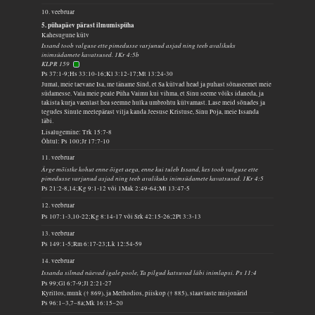
10. veebruar
5. pühapäev pärast ilmumispüha
Kahesugune külv
Issand toob valguse ette pimedusse varjunud asjad ning teeb avalikuks
inimsüdamete kavatsused. 1Kr 4:5b
KLPR 159
Ps 37:1-9;Hs 33:10-16;Kl 3:12-17;Mt 13:24-30
Jumal, meie taevane Isa, me täname Sind, et Sa külvad head ja puhast sõnaseemet meie
südamesse. Vala meie peale Püha Vaimu kui vihma, et Sinu seeme võiks idaneda, ja
takista kurja vaenlast hea seemne hulka umbrohtu külvamast. Lase meid sõnades ja
tegudes Sinule meelepärast vilja kanda Jeesuse Kristuse, Sinu Poja, meie Issanda
läbi.
Lisalugemine: Trk 15:7-8
Õhtul: Ps 100;Jr 17:7-10
11. veebruar
Ärge mõistke kohut enne õiget aega, enne kui tuleb Issand, kes toob valguse ette
pimedusse varjunud asjad ning teeb avalikuks inimsüdamete kavatsused. 1Kr 4:5
Ps 21:2-8,14;Kg 9:1-12 või 1Mak 2:49-64;Mt 13:47-5
12. veebruar
Ps 107:1-3,10-22;Kg 8:14-17 või Srk 42:15-26;2Pt 3:3-13
13. veebruar
Ps 149:1-5;Rm 6:17-23;Lk 12:54-59
14. veebruar
Issanda silmad näevad igale poole, Ta pilgud katsuvad läbi inimlapsi. Ps 11:4
Ps 99;Gl 6:7-9;Jl 2:21-27
Kyrillos, munk († 869), ja Methodios, piiskop († 885), slaavlaste misjonärid
Ps 96:1–3,7–8a;Mk 16:15–20