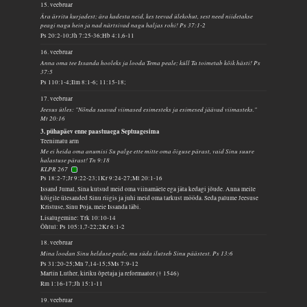
15. veebruar
Ära ärritu kurjadest; ära kadesta neid, kes teevad ülekohut, sest need niidetakse
peagi nagu hein ja nad närtsivad nagu haljas rohi! Ps 37:1-2
Ps 20:2-10;Jh 7:25-36;Hb 4:1,6-11
16. veebruar
Anna oma tee Issanda hooleks ja looda Tema peale; küll Ta toimetab kõik hästi! Ps
37:5
Ps 110:1-4;Ilm 8:1-6; 11:15-18;
17. veebruar
Jeesus ütles: "Nõnda saavad viimased esimesteks ja esimesed jäävad viimasteks."
Mt 20:16
3. pühapäev enne paastuaega Septuagesima
Teenimatu arm
Me ei heida oma anumisi Su palge ette mitte oma õiguse pärast, vaid Sinu suure
halastuse pärast! Tn 9:18
KLPR 267
Ps 18:2-7;Jr 9:22-23;1Kr 9:24-27;Mt 20:1-16
Issand Jumal, Sina kutsud meid oma viinamäele ega jäta kedagi jõude. Anna meile
kõigile ülesanded Sinu riigis ja juhi meid oma tarkust mööda. Seda palume Jeesuse
Kristuse, Sinu Poja, meie Issanda läbi.
Lisalugemine: Trk 10:10-14
Õhtul: Ps 105:1,7-22;2Kr 6:1-2
18. veebruar
Mina loodan Sinu helduse peale, mu süda ilutseb Sinu päästest. Ps 13:6
Ps 31:20-25;Mn 7,14-15;5Ms 7:9-12
Martin Luther, kiriku õpetaja ja reformaator († 1546)
Rm 1:16-17;Jh 15:1-11
19. veebruar