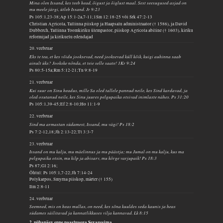
Mina olen Issand, kes teeb head, õigust ja õiglust maal. Sest seesugused asjad on
mu meele järgi, ütleb Issand. Jr 9:23
Ps 105:1,23-38;Ap 15:1-2a,7-11;1Sm 12:18-25 või Srk 47:2-13
Christian Agricola, Tallinna piiskop ja Haapsalu administraator († 1586), ja David
Dubberch, Tallinna Toomkiriku ülempastor, piiskop Agricola abiline († 1603), kiriku
reformijad ja kirikuelu edendajad
20. veebruar
Eks te tea, et kes võidu jooksevad, need jooksevad küll kõik, kuigi auhinna saab
ainult üks? Jookske nõnda, et teie selle saate! 1Kr 9:24
Ps 80:5-15a;Rm 5:12-21;Tn 9:8-19
21. veebruar
Kui suur on Sinu headus, mille Sa oled tallele pannud neile, kes Sind kardavad, ja
oled osutanud neile, kes Sinu juures pelgupaika otsivad inimlaste nähes. Ps 31:20
Ps 105:1,39-45;Ef 2:8-10;Ho 11:1-9
22. veebruar
Sind ma armastan südamest, Issand, mu vägi! Ps 18:2
Ps 7:2-12,18;Jh 2:13-22;Tt 3:3-7
23. veebruar
Issand on mu kalju, mu mäelinnus ja mu päästja; mu Jumal on mu kalju, kus ma
pelgupaika otsin, mu kilp ja abisarv, mu kõrge varjupaik! Ps 18:3
Ps 87;Gl 2:16;
Õhtul: Ps 105:1,7-22;Jh 7:14-24
Polykarpos, Smyrna piiskop, märter († 155)
Ilm 2:8-11
24. veebruar
Seemned, mis on heas mullas, on need, kes sõna kuuldes seda kaunis ja heas
südames säilitavad ja kannatlikkuses vilja kannavad. Lk 8:15
2. pühapäev enne paastuaega Sexagesima