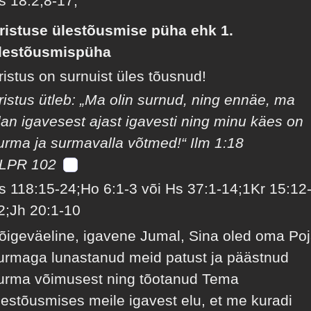
s 18:2,8-17;
ristuse ülestõusmise püha ehk 1.
lestõusmispüha
ristus on surnuist üles tõusnud!
ristus ütleb: „Ma olin surnud, ning ennäe, ma
lan igavesest ajast igavesti ning minu käes on
urma ja surmavalla võtmed!“ Ilm 1:18
LPR 102
s 118:15-24;Ho 6:1-3 või Hs 37:1-14;1Kr 15:12
2;Jh 20:1-10
õigeväeline, igavene Jumal, Sina oled oma Po
urmaga lunastanud meid patust ja päästnud
urma võimusest ning tõotanud Tema
lestõusmises meile igavest elu, et me kuradi