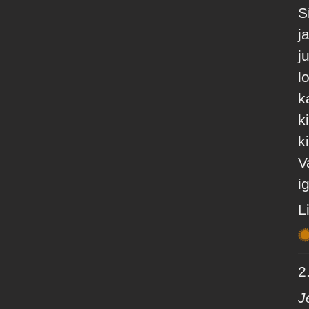
S
j
j
l
k
k
k
V
i
L
2.
J