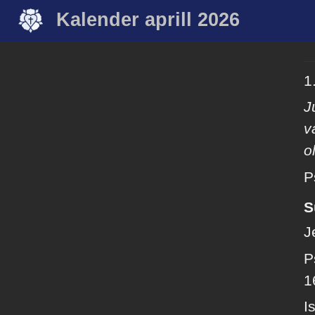
Kalender aprill 2026
1.
J
v
o
P
S
J
P
1
I