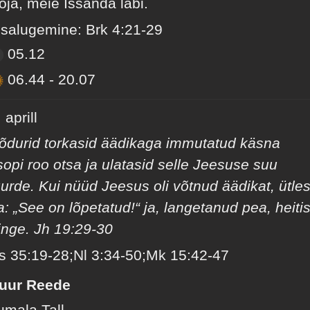
oja, meie Issanda läbi.
isalugemine: Brk 4:21-29
05.12
06.44
-
20.07
 aprill
õdurid torkasid äädikaga immutatud käsna
isopi roo otsa ja ulatasid selle Jeesuse suu
uurde. Kui nüüd Jeesus oli võtnud äädikat, ütle
a: „See on lõpetatud!“ ja, langetanud pea, heiti
inge. Jh 19:29-30
s 35:19-28;Nl 3:34-50;Mk 15:42-47
uur Reede
umala Tall