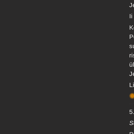
J
I
K
P
s
r
ü
J
L
5.
S