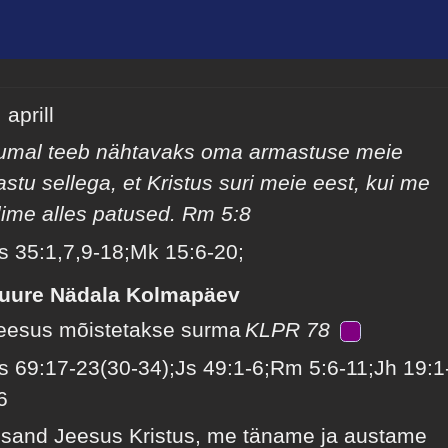
 aprill
umal teeb nähtavaks oma armastuse meie
astu sellega, et Kristus suri meie eest, kui me
lime alles patused. Rm 5:8
s 35:1,7,9-18;Mk 15:6-20;
uure Nädala Kolmapäev
eesus mõistetakse surma
KLPR 78
s 69:17-23(30-34);Js 49:1-6;Rm 5:6-11;Jh 19:1
6
ssand Jeesus Kristus, me täname ja austame