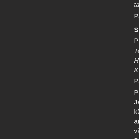
t
P
S
P
T
H
K
P
P
J
k
a
v