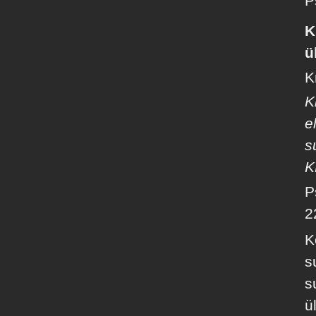
P
K
ü
K
K
e
s
K
P
2
K
s
s
ü