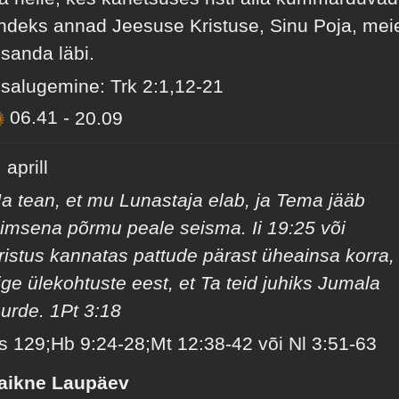
ndeks annad Jeesuse Kristuse, Sinu Poja, mei
ssanda läbi.
isalugemine: Trk 2:1,12-21
06.41
-
20.09
 aprill
a tean, et mu Lunastaja elab, ja Tema jääb
iimsena põrmu peale seisma. Ii 19:25 või
ristus kannatas pattude pärast üheainsa korra,
ige ülekohtuste eest, et Ta teid juhiks Jumala
uurde. 1Pt 3:18
s 129;Hb 9:24-28;Mt 12:38-42 või Nl 3:51-63
aikne Laupäev