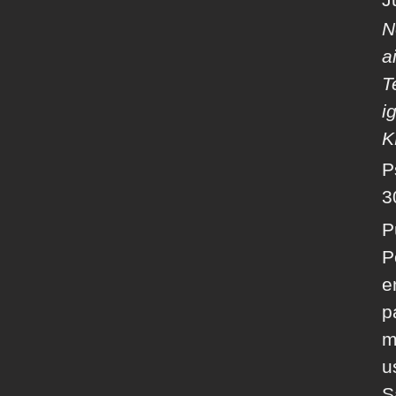
N
a
T
i
K
P
3
P
P
e
p
m
u
S