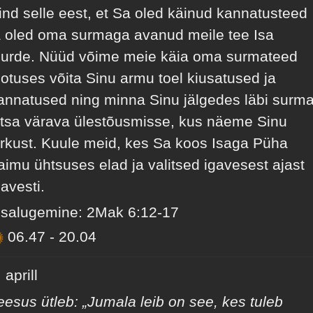
ind selle eest, et Sa oled käinud kannatusteed
a oled oma surmaga avanud meile tee Isa
uurde. Nüüd võime meie käia oma surmateed
ootuses võita Sinu armu toel kiusatused ja
annatused ning minna Sinu jälgedes läbi surm
itsa värava ülestõusmisse, kus näeme Sinu
irkust. Kuule meid, kes Sa koos Isaga Püha
aimu ühtsuses elad ja valitsed igavesest ajast
gavesti.
isalugemine: 2Mak 6:12-17
06.47
-
20.04
 aprill
eesus ütleb: „Jumala leib on see, kes tuleb