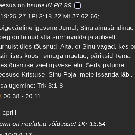
eesus on hauas
KLPR 99
i 19:25-27;1Pt 3:18-22;Mt 27:62-66;
õigeväeline igavene Jumal, Sinu ainusündinud
oeg on läinud alla surmavalda ja auliselt
urnuist üles tõusnud. Aita, et Sinu vagad, kes o
istimises koos Temaga maetud, päriksid Tema
lestõusmise väel igavese elu. Seda palume
eesuse Kristuse, Sinu Poja, meie Issanda läbi.
isalugemine: Trk 3:1-8
06.38
-
20.11
 aprill
urm on neelatud võidusse! 1Kr 15:54