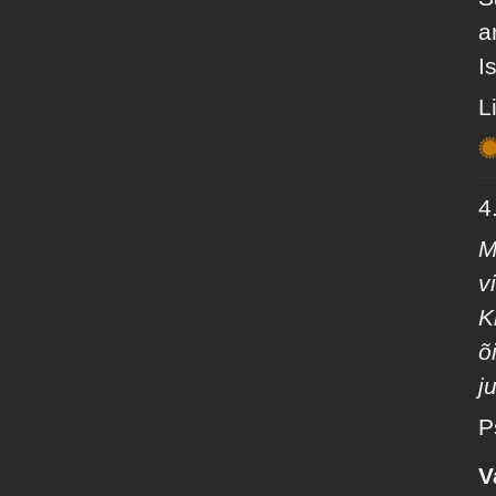
a
I
L
4.
M
v
K
õ
j
P
V