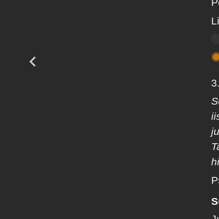
P
L
3.
S
i
j
T
h
P
S
J