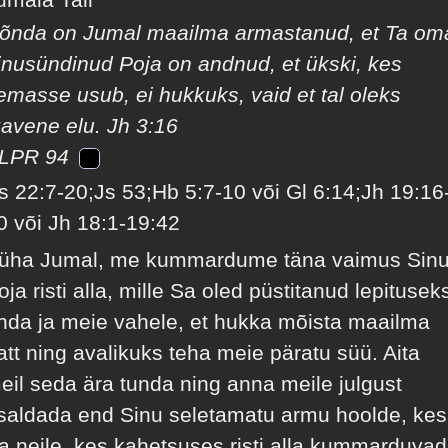
õnda on Jumal maailma armastanud, et Ta om
inusündinud Poja on andnud, et ükski, kes
emasse usub, ei hukkuks, vaid et tal oleks
gavene elu. Jh 3:16
LPR 94
s 22:7-20;Js 53;Hb 5:7-10 või Gl 6:14;Jh 19:16
0 või Jh 18:1-19:42
üha Jumal, me kummardume täna vaimus Sin
oja risti alla, mille Sa oled püstitanud lepitusek
nda ja meie vahele, et hukka mõista maailma
att ning avalikuks teha meie päratu süü. Aita
eil seda ära tunda ning anna meile julgust
saldada end Sinu seletamatu armu hoolde, kes
a neile, kes kahetsuses risti alla kummarduvad