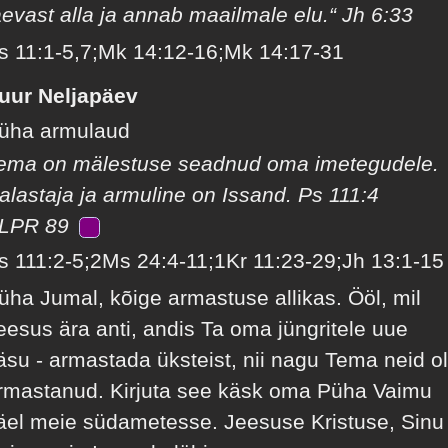
aevast alla ja annab maailmale elu.“ Jh 6:33
s 11:1-5,7;Mk 14:12-16;Mk 14:17-31
uur Neljapäev
üha armulaud
ema on mälestuse seadnud oma imetegudele.
alastaja ja armuline on Issand. Ps 111:4
LPR 89
s 111:2-5;2Ms 24:4-11;1Kr 11:23-29;Jh 13:1-15
üha Jumal, kõige armastuse allikas. Ööl, mil
eesus ära anti, andis Ta oma jüngritele uue
äsu - armastada üksteist, nii nagu Tema neid ol
rmastanud. Kirjuta see käsk oma Püha Vaimu
äel meie südametesse. Jeesuse Kristuse, Sinu