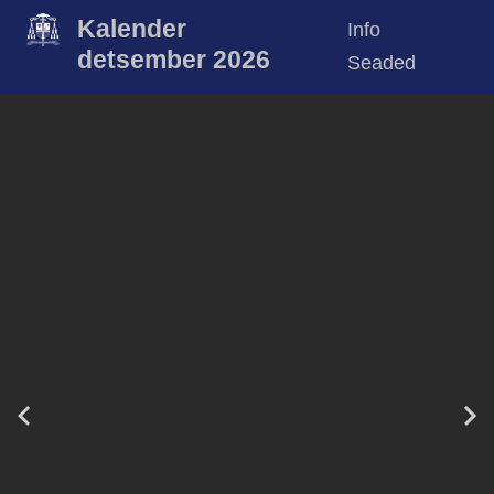
Kalender
Info
detsember 2026
Seaded