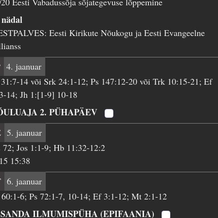
20 Eesti Vabadussõja sõjategevuse lõppemine
 nädal
ESTPALVES: Eesti Kirikute Nõukogu ja Eesti Evangeelne
lianss
P
4. jaanuar
 31:7-14 või Srk 24:1-12; Ps 147:12-20 või Trk 10:15-21; Ef
3-14; Jh 1:[1-9] 10-18
ÕULUAJA 2. PÜHAPÄEV
E
5. jaanuar
 72; Jos 1:1-9; Hb 11:32-12:2
15 15:38
T
6. jaanuar
 60:1-6; Ps 72:1-7, 10-14; Ef 3:1-12; Mt 2:1-12
SSANDA ILMUMISPÜHA (EPIFAANIA)