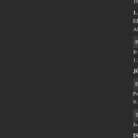
19
1.
E
Al
Jr
1:
J
Ps
9:
Js
I