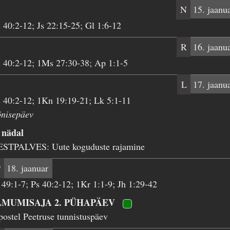
N
15. jaanu
 40:2-12; Js 22:15-25; Gl 1:6-12
R
16. jaanu
 40:2-12; 1Ms 27:30-38; Ap 1:1-5
L
17. jaanu
 40:2-12; 1Kn 19:19-21; Lk 5:1-11
õnisepäev
 nädal
ESTPALVES: Uute koguduste rajamine
P
18. jaanuar
 49:1-7; Ps 40:2-12; 1Kr 1:1-9; Jh 1:29-42
LMUMISAJA 2. PÜHAPÄEV
ostel Peetruse tunnistuspäev