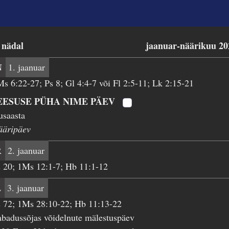
 nädal
jaanuar-näärikuu 20
N
1. jaanuar
s 6:22-27; Ps 8; Gl 4:4-7 või Fl 2:5-11; Lk 2:15-21
EESUSE PÜHA NIME PÄEV
usaasta
ääripäev
R
2. jaanuar
 20; 1Ms 12:1-7; Hb 11:1-12
L
3. jaanuar
 72; 1Ms 28:10-22; Hb 11:13-22
badussõjas võidelnute mälestuspäev