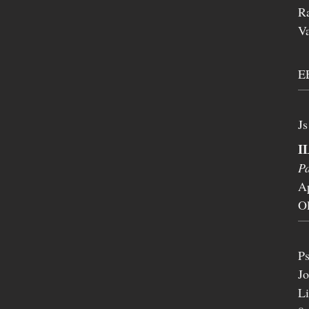
R
Va
E
Js
I
Pa
A
O
Ps
Jo
Li