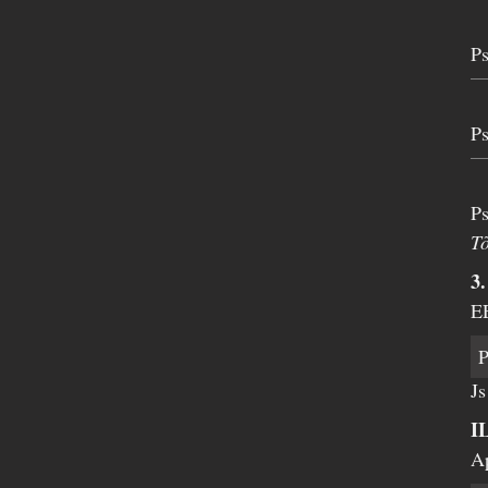
Ps
Ps
Ps
T
3.
E
Js
I
Ap