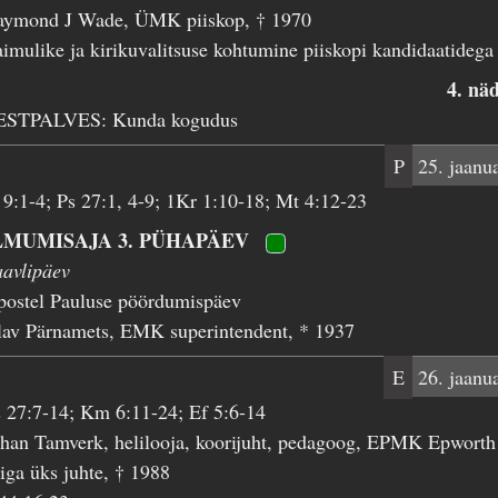
aymond J Wade, ÜMK piiskop, † 1970
imulike ja kirikuvalitsuse kohtumine piiskopi kandidaatidega
4. nä
ESTPALVES: Kunda kogudus
P
25. jaanu
 9:1-4; Ps 27:1, 4-9; 1Kr 1:10-18; Mt 4:12-23
LMUMISAJA 3. PÜHAPÄEV
avlipäev
postel Pauluse pöördumispäev
lav Pärnamets, EMK superintendent, * 1937
E
26. jaanu
 27:7-14; Km 6:11-24; Ef 5:6-14
han Tamverk, helilooja, koorijuht, pedagoog, EPMK Epworth
iga üks juhte, † 1988