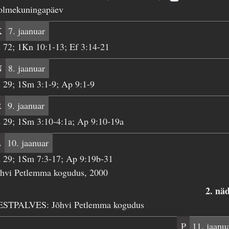
olmekuningapäev
K
7. jaanuar
 72; 1Kn 10:1-13; Ef 3:14-21
N
8. jaanuar
 29; 1Sm 3:1-9; Ap 9:1-9
R
9. jaanuar
 29; 1Sm 3:10-4:1a; Ap 9:10-19a
L
10. jaanuar
 29; 1Sm 7:3-17; Ap 9:19b-31
õhvi Petlemma kogudus, 2000
2. nä
ESTPALVES: Jõhvi Petlemma kogudus
P
11. jaanu