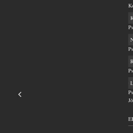
K
Ps
Ps
Ps
Ps
J
E