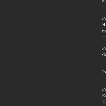
8:
Ps
Ho
m
Ps
O
Ps
P
Ee
K