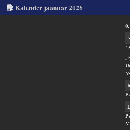
Kalender jaanuar 2026
0.
4M
J
U
N
Ps
Ps
Va