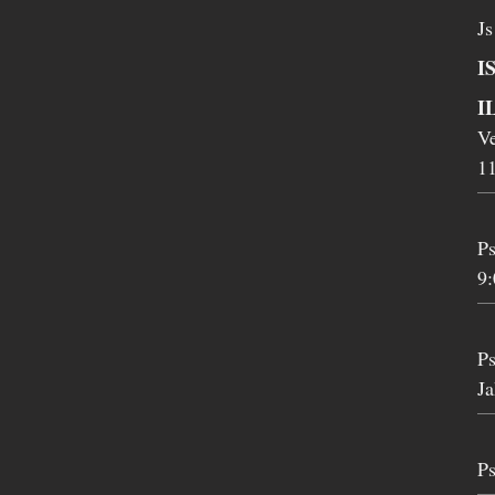
Js
I
I
Ve
11
Ps
9:
Ps
Ja
Ps