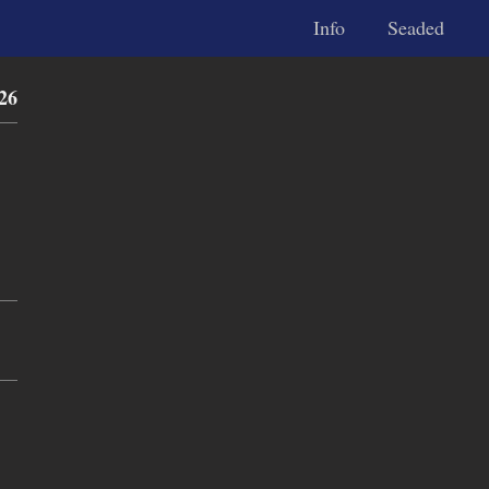
Info
Seaded
26