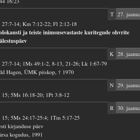
44 16:23
T
27. jaanu
 27:7-14; Km 7:12-22; Fl 2:12-18
lokausti ja teiste inimsusevastaste kuritegude ohvrite
älestuspäev
K
28. jaanu
 27:7-14; 1Ms 49:1-2, 8-13, 21-26; Lk 1:67-79
dd Hagen, ÜMK piiskop, † 1970
N
29. jaanu
 15; 5Ms 16:18-20; 1Pt 3:8-12
R
30. jaanu
s 15; 5Ms 24:17-25:4; 1Tm 5:17-25
sti kirjanduse päev
ärsa kogudus, 1991