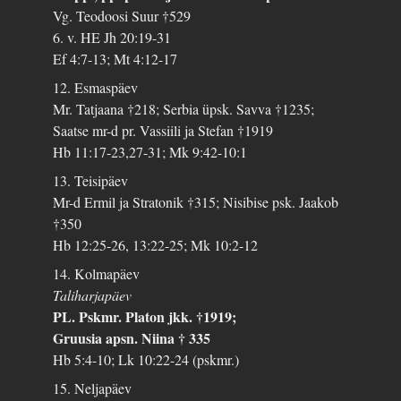
Vg. Teodoosi Suur †529
6. v. HE Jh 20:19-31
Ef 4:7-13; Mt 4:12-17
12. Esmaspäev
Mr. Tatjaana †218; Serbia üpsk. Savva †1235;
Saatse mr-d pr. Vassiili ja Stefan †1919
Hb 11:17-23,27-31; Mk 9:42-10:1
13. Teisipäev
Mr-d Ermil ja Stratonik †315; Nisibise psk. Jaakob
†350
Hb 12:25-26, 13:22-25; Mk 10:2-12
14. Kolmapäev
Taliharjapäev
PL. Pskmr. Platon jkk. †1919;
Gruusia apsn. Niina † 335
Hb 5:4-10; Lk 10:22-24 (pskmr.)
15. Neljapäev