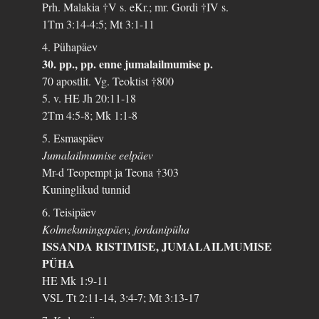
Prh. Malakia †V s. eKr.; mr. Gordi †IV s.
1Tm 3:14-4:5; Mt 3:1-11
4. Pühapäev
30. pp., pp. enne jumalailmumise p.
70 apostlit. Vg. Teoktist †800
5. v. HE Jh 20:11-18
2Tm 4:5-8; Mk 1:1-8
5. Esmaspäev
Jumalailmumise eelpäev
Mr-d Teopempt ja Teona †303
Kuninglikud tunnid
6. Teisipäev
Kolmekuningapäev, jordanipüha
ISSANDA RISTIMISE, JUMALAILMUMISE
PÜHA
HE Mk 1:9-11
VSL Tt 2:11-14, 3:4-7; Mt 3:13-17