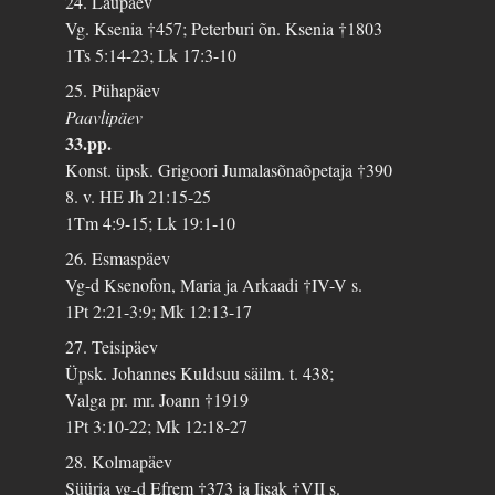
24. Laupäev
Vg. Ksenia †457; Peterburi õn. Ksenia †1803
1Ts 5:14-23; Lk 17:3-10
25. Pühapäev
Paavlipäev
33.pp.
Konst. üpsk. Grigoori Jumalasõnaõpetaja †390
8. v. HE Jh 21:15-25
1Tm 4:9-15; Lk 19:1-10
26. Esmaspäev
Vg-d Ksenofon, Maria ja Arkaadi †IV-V s.
1Pt 2:21-3:9; Mk 12:13-17
27. Teisipäev
Üpsk. Johannes Kuldsuu säilm. t. 438;
Valga pr. mr. Joann †1919
1Pt 3:10-22; Mk 12:18-27
28. Kolmapäev
Süüria vg-d Efrem †373 ja Iisak †VII s.