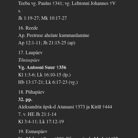
Teeba vg. Paulus †341; vg. Lehtonni Johannes †V
s.
Jk 1:19-27; Mk 10:17-27
16. Reede
Ap. Peetruse ahelate kummardamine
Ap 12:1-11; Jh 21:15-25 (ap)
17. Laupäev
Tõnisepäev
Vg. Antooni Suur †356
Kl 1:3-6; Lk 16:10-15 (lp.)
Hb 13:17-21; Lk 6:17-23 (vg.)
18. Pühapäev
32. pp.
Aleksandria üpsk-d Atanaasi †373 ja Kirill †444
7. v. HE Jh 21:1-14
Kl 3:4-11; Lk 17:12-19
19. Esmaspäev