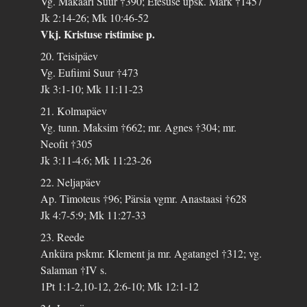
Vg. Makaari Suur †390; Efesuse üpsk. Mark †1457
Jk 2:14-26; Mk 10:46-52
Vkj. Kristuse ristimise p.
20. Teisipäev
Vg. Eufiimi Suur †473
Jk 3:1-10; Mk 11:11-23
21. Kolmapäev
Vg. tunn. Maksim †662; mr. Agnes †304; mr.
Neofit †305
Jk 3:11-4:6; Mk 11:23-26
22. Neljapäev
Ap. Timoteus †96; Pärsia vgmr. Anastaasi †628
Jk 4:7-5:9; Mk 11:27-33
23. Reede
Anküra pskmr. Klement ja mr. Agatangel †312; vg.
Salaman †IV s.
1Pt 1:1-2,10-12, 2:6-10; Mk 12:1-12