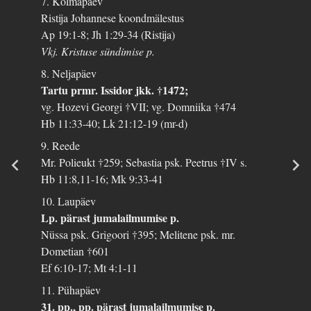
7. Kolmapäev
Ristija Johannese koondmälestus
Ap 19:1-8; Jh 1:29-34 (Ristija)
Vkj. Kristuse sündimise p.
8. Neljapäev
Tartu prmr. Issidor jkk. †1472;
vg. Hozevi Georgi †VII; vg. Domniika †474
Hb 11:33-40; Lk 21:12-19 (mr-d)
9. Reede
Mr. Polieukt †259; Sebastia psk. Peetrus †IV s.
Hb 11:8,11-16; Mk 9:33-41
10. Laupäev
Lp. pärast jumalailmumise p.
Nüssa psk. Grigoori †395; Melitene psk. mr.
Dometian †601
Ef 6:10-17; Mt 4:1-11
11. Pühapäev
31. pp., pp. pärast jumalailmumise p.