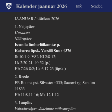
Kalender jaanuar 2026
Info
Seaded
JAANUAR / näärikuu 2026
1. Neljapäev
Uusaasta
Nääripäev
Issanda ümberlõikamise p.
Kaisarea üpsk. Vassiili Suur †376
Jh 10:1-9; VSL Kl 2:8-12;
Lk 2:20-21, 40-52 (p.)
Hb 7:26-8:2; Lk 6:17-23 (üpsk.)
2. Reede
EP. Rooma pst. Silvester †335; Saarovi vg. Serafim
†1833
Hb 11:8,11-16; Mk 12:1-12
3. Laupäev
Vabadussõjas võidelnute mälestuspäev