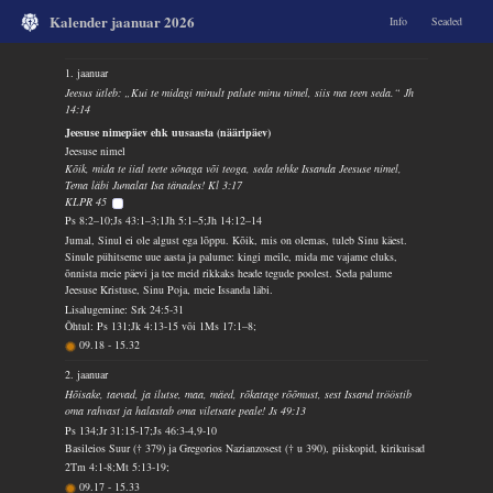
Kalender jaanuar 2026
Info
Seaded
1. jaanuar
Jeesus ütleb: „Kui te midagi minult palute minu nimel, siis ma teen seda.“ Jh
14:14
Jeesuse nimepäev ehk uusaasta (nääripäev)
Jeesuse nimel
Kõik, mida te iial teete sõnaga või teoga, seda tehke Issanda Jeesuse nimel,
Tema läbi Jumalat Isa tänades! Kl 3:17
KLPR 45
Ps 8:2–10;Js 43:1–3;1Jh 5:1–5;Jh 14:12–14
Jumal, Sinul ei ole algust ega lõppu. Kõik, mis on olemas, tuleb Sinu käest.
Sinule pühitseme uue aasta ja palume: kingi meile, mida me vajame eluks,
õnnista meie päevi ja tee meid rikkaks heade tegude poolest. Seda palume
Jeesuse Kristuse, Sinu Poja, meie Issanda läbi.
Lisalugemine: Srk 24:5-31
Õhtul: Ps 131;Jk 4:13-15 või 1Ms 17:1–8;
09.18
-
15.32
2. jaanuar
Hõisake, taevad, ja ilutse, maa, mäed, rõkatage rõõmust, sest Issand trööstib
oma rahvast ja halastab oma viletsate peale! Js 49:13
Ps 134;Jr 31:15-17;Js 46:3-4,9-10
Basileios Suur († 379) ja Gregorios Nazianzosest († u 390), piiskopid, kirikuisad
2Tm 4:1-8;Mt 5:13-19;
09.17
-
15.33