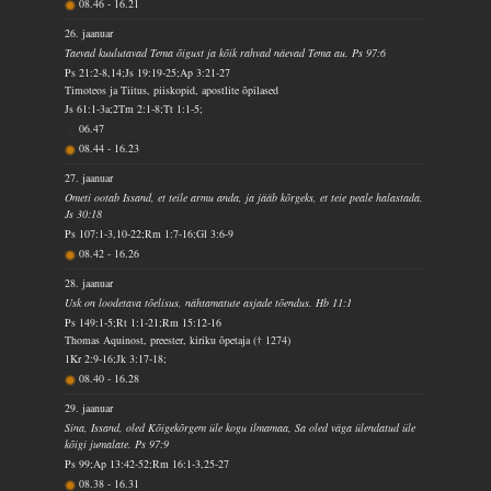
08.46
-
16.21
26. jaanuar
Taevad kuulutavad Tema õigust ja kõik rahvad näevad Tema au. Ps 97:6
Ps 21:2-8,14;Js 19:19-25;Ap 3:21-27
Timoteos ja Tiitus, piiskopid, apostlite õpilased
Js 61:1-3a;2Tm 2:1-8;Tt 1:1-5;
06.47
08.44
-
16.23
27. jaanuar
Ometi ootab Issand, et teile armu anda, ja jääb kõrgeks, et teie peale halastada.
Js 30:18
Ps 107:1-3,10-22;Rm 1:7-16;Gl 3:6-9
08.42
-
16.26
28. jaanuar
Usk on loodetava tõelisus, nähtamatute asjade tõendus. Hb 11:1
Ps 149:1-5;Rt 1:1-21;Rm 15:12-16
Thomas Aquinost, preester, kiriku õpetaja († 1274)
1Kr 2:9-16;Jk 3:17-18;
08.40
-
16.28
29. jaanuar
Sina, Issand, oled Kõigekõrgem üle kogu ilmamaa, Sa oled väga ülendatud üle
kõigi jumalate. Ps 97:9
Ps 99;Ap 13:42-52;Rm 16:1-3,25-27
08.38
-
16.31