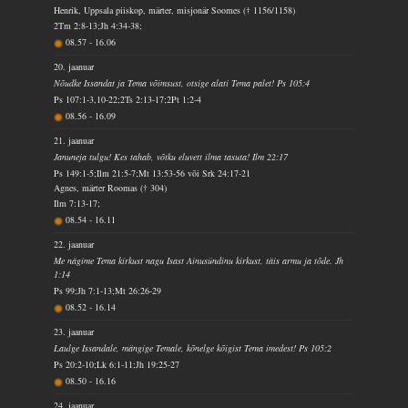
Henrik, Uppsala piiskop, märter, misjonär Soomes († 1156/1158)
2Tm 2:8-13;Jh 4:34-38;
08.57
-
16.06
20. jaanuar
Nõudke Issandat ja Tema võimsust, otsige alati Tema palet! Ps 105:4
Ps 107:1-3,10-22;2Ts 2:13-17;2Pt 1:2-4
08.56
-
16.09
21. jaanuar
Januneja tulgu! Kes tahab, võtku eluvett ilma tasuta! Ilm 22:17
Ps 149:1-5;Ilm 21:5-7;Mt 13:53-56 või Srk 24:17-21
Agnes, märter Roomas († 304)
Ilm 7:13-17;
08.54
-
16.11
22. jaanuar
Me nägime Tema kirkust nagu Isast Ainusündinu kirkust, täis armu ja tõde. Jh
1:14
Ps 99;Jh 7:1-13;Mt 26:26-29
08.52
-
16.14
23. jaanuar
Laulge Issandale, mängige Temale, kõnelge kõigist Tema imedest! Ps 105:2
Ps 20:2-10;Lk 6:1-11;Jh 19:25-27
08.50
-
16.16
24. jaanuar