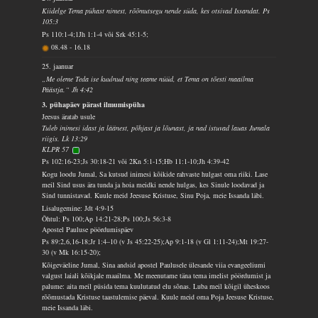
Kiidelge Tema pühast nimest, rõõmutsegu nende süda, kes otsivad Issandat. Ps
105:3
Ps 110:1-4;1Jh 1:1-4 või Srk 45:1-5;
08.48
-
16.18
25. jaanuar
„Me oleme Teda ise kuulnud ning teame nüüd, et Tema on tõesti maailma
Päästja.“ Jh 4:42
3. pühapäev pärast ilmumispüha
Jeesus äratab usule
Tuleb inimesi idast ja läänest, põhjast ja lõunast, ja nad istuvad lauas Jumala
riigis. Lk 13:29
KLPR 57
Ps 102:16-23;Js 30:18-21 või 2Kn 5:1-15;Hb 11:1-10;Jh 4:39-42
Kogu loodu Jumal, Sa kutsud inimesi kõikide rahvaste hulgast oma riiki. Lase
meil Sind usus ära tunda ja hoia meidki nende hulgas, kes Sinule loodavad ja
Sind tunnistavad. Kuule meid Jeesuse Kristuse, Sinu Poja, meie Issanda läbi.
Lisalugemine: Jdt 4:9-15
Õhtul: Ps 100;Ap 14:21-28;Ps 100;Js 56:3-8
Apostel Pauluse pöördumispäev
Ps 89:2,6,16-18;Jr 1:4–10 (v Js 45:22-25);Ap 9:1-18 (v Gl 1:11-24);Mt 19:27-
30 (v Mk 16:15-20);
Kõigeväeline Jumal, Sina andsid apostel Paulusele ülesande viia evangeeliumi
valgust laiali kõikjale maailma. Me meenutame täna tema imelist pöördumist ja
palume: aita meil püsida tema kuulutatud elu sõnas. Luba meil kõigil üheskoos
rõõmustada Kristuse taastulemise päeval. Kuule meid oma Poja Jeesuse Kristuse,
meie Issanda läbi.