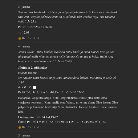
3. jaanuar
Sest sa oled kindluseks viletsale ja pelgupaigaks vaesele ta kitsikuses, ulualuseks
raju eest, varjuks palavuse eest; on ju julmade viha otsekui raju, mis raputab
müüri. Js 25:4
Ps 33:13-22;5Ms 33:26-28;
12.03
09.16
-
15.35
4. jaanuar
Jeesus ütleb: „Minu lambad kuulevad minu häält ja mina tunnen neid ja nad
järgnevad mulle ning ma annan neile igavese elu ja nad ei hukku iialgi ning
keegi ei kisu neid minu käest.“ Jh 10:27-28
Jõuluaja 2. pühapäev
Issanda templis
Me nägime Tema kirkust nagu Isast Ainusündinu kirkust, täis armu ja tõde. Jh
1:14
KLPR 355
Ps 84:2-5,11-12;1Sm 3:1-10;Rm 12:1-5;Jh 10:22-30
Isa taevas, kõige hea andja, Sinu Poeg tunnistas Sinust juba alates oma
varajasest noorusest. Kingi meile oma Vaimu, nii et me elame Sinu lastena Sinu
palge ees ja kanname head vilja Sinu ülistuseks. Jeesuse Kristuse, meie Issanda
läbi.
Lisalugemine: Srk 24:1-4,19-22
Õhtul: Ps 135:1-9,15-21;Ap 7:44-50;Ps 135:1-9, 15-21;2Ms 25:17-22
09.16
-
15.36
5. jaanuar