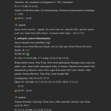
Antonius, abt, munkluse isa Egiptuses († 356), tõnisepäev
Fl 3:7-14;Mt 19:16-26;
Albert von Buxhoeveden, Liivimaa piiskop, Eestimaa ristiusustamise korraldaja
(† 1229)
09.01
-
16.02
18. jaanuar
Jeesus kostis naisele: „Igaüks, kes joob seda vett, januneb jälle, aga kes iganes
joob vett, mida mina talle annan, ei janune enam iialgi.“ Jh 4:13-14
2. pühapäev pärast ilmumispüha
Jeesus ilmutab oma jumalikku väge
Seadus on ju antud Moosese kaudu, arm ja tõde aga tulnud Jeesuse Kristuse
kaudu. Jh 1:17
KLPR 264
Ps 105:1-5,39-42;2Ms 17:1-6;Ilm 22:16-17;Jh 4:5-26
Kõigeväeline Jumal, Sinu Poeg võttis kord äratõugatud Samaaria naise tema usu
pärast vastu. Anna meile samasugust usku, et meiegi võiksime loota ainult Sinu
armastusele ja üksteist vastu võtta, nagu Sina meid oled vastu võtnud. Seda
palume Jeesuse Kristuse, Sinu Poja, meie Issanda läbi.
Lisalugemine: Srk 39:16-27,32-35
Õhtul: Ps 100;4Ms 13:17-20 (21-22) 23-27;Ps 100;Jr 17:12-14
21.52
08.59
-
16.04
19. jaanuar
Tänage Issandat, kuulutage Tema nime, tehke teatavaks rahvaste seas Tema
teod! Ps 105:1
Ps 21:2-8,14;5Ms 4:5-13;Jh 5:31-36