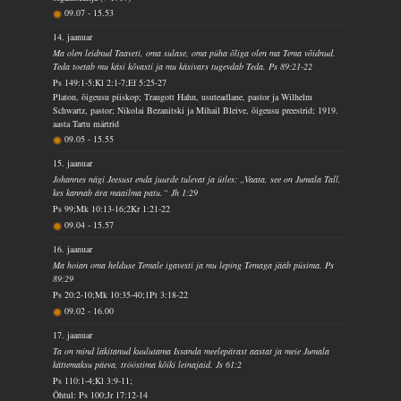
09.07
-
15.53
14. jaanuar
Ma olen leidnud Taaveti, oma sulase, oma püha õliga olen ma Tema võidnud.
Teda toetab mu käsi kõvasti ja mu käsivars tugevdab Teda. Ps 89:21-22
Ps 149:1-5;Kl 2:1-7;Ef 5:25-27
Platon, õigeusu piiskop; Traugott Hahn, usuteadlane, pastor ja Wilhelm
Schwartz, pastor; Nikolai Bezanitski ja Mihail Bleive, õigeusu preestrid; 1919.
aasta Tartu märtrid
09.05
-
15.55
15. jaanuar
Johannes nägi Jeesust enda juurde tulevat ja ütles: „Vaata, see on Jumala Tall,
kes kannab ära maailma patu.“ Jh 1:29
Ps 99;Mk 10:13-16;2Kr 1:21-22
09.04
-
15.57
16. jaanuar
Ma hoian oma helduse Temale igavesti ja mu leping Temaga jääb püsima. Ps
89:29
Ps 20:2-10;Mk 10:35-40;1Pt 3:18-22
09.02
-
16.00
17. jaanuar
Ta on mind läkitanud kuulutama Issanda meelepärast aastat ja meie Jumala
kättemaksu päeva, trööstima kõiki leinajaid. Js 61:2
Ps 110:1-4;Kl 3:9-11;
Õhtul: Ps 100;Jr 17:12-14