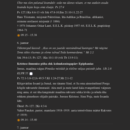
Ühte ma olen palunud Issandalt; seda ma üksnes nõuan, et ma saaksin asuda
Issanda kojas kogu oma eluaja. Ps 27:4
Ps 127;1Kn 8:6-13 või Srk 47:8-10;Ilm 21:10-11,22-27
Hans Tiismann, misjonär Palestiinas, Ida-Aafrikas ja Brasiilias, afrikanist,
esimene eestlasest misjonär († 1886)
† 1974 Johannes Oskar Lauri, E.E.L.K. piiskop 1957–64, E.E.L.K. peapiiskop
1964–71
09.15
-
15.38
6. jaanuar
Tähetargad küsisid: „Kus on see juutide vastsündinud kuningas? Me nägime
Tema tähte tõusmas ja oleme tulnud Teda kummardama.“ Mt 2:2
Srk 39:6-13; Ps 127; 1Kn 10:1-10 (või Tb 13:9-11)
Kristuse ilmumise püha ehk kolmekuningapäev Epiphanias
Jeesus, maailma valgus
Pimedus möödub ja tõeline valgus paistab juba. 1Jh 2:8
KLPR 55
Ps 72:1-3,8-12;Js 49:5-7;Kl 1:24-27;Mt 2:1-12
Kõigeväeline Issand ja Jumal, me täname Sind, et Sa oma ainusündinud Poega
kõigile rahvastele ilmutasid. Aita meil ja meie lastel käia evangeeliumi valguses
ning anna, et see üha kaugemale maailma rahvaste sekka leviks ja nõnda üha
rohkem pimeduses olijaile paistaks. Jeesuse Kristuse, Sinu Poja, meie Issanda
läbi.
Õhtul: Ps 127; 2Kr 4:3-6
Valter Paucker, pastor, enamlaste 1918–1919. aasta terrorivõimu märter Rakveres
(† 1919)
09.14
-
15.40
7. jaanuar