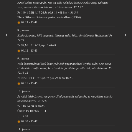
Jumal tahtis teada anda, mis on selle saladuse kirkuse rikkus kõigi rahvaste
seas; see on - Kristus teie sees, kirkuse lootus. Kl 1:27
Ps 149:1-5;Ef 4:17-24;Js 60:8-14 või Brk 4:36-5:9
Elmar Silvester Salumaa, pastor, usuteadlane (†1996)
09.13
-
15.41
8. jaanuar
Kiitke Issandat, kõik paganad, ülistage teda, kõik rahvahõimud! Halleluuja! Ps
117:1
Ps 99;Mt 12:14-21;Ap 13:44-49
09.12
-
15.43
9. jaanuar
Teda kummardavad kõik kuningad; kõik paganarahvad orjaku Teda! Sest Tema
kisub hädast välja vaese, kes kisendab, ja viletsa ja selle, kel pole abimeest. Ps
72:11-12
Ps 20:2-10;Lk 1:67,(68-75,)76-79;Js 66:18-23
09.11
-
15.45
10. jaanuar
Ja nüüd ütleb Issand, ma panen Sind paganaile valguseks, et mu pääste ulatuks
ilmamaa ääreni. Js 49:6
Ps 110:1-4;Sk 8:20-23;
Õhtul: Ps 100;Mk 1:1-11
17.48
09.10
-
15.47
11. jaanuar