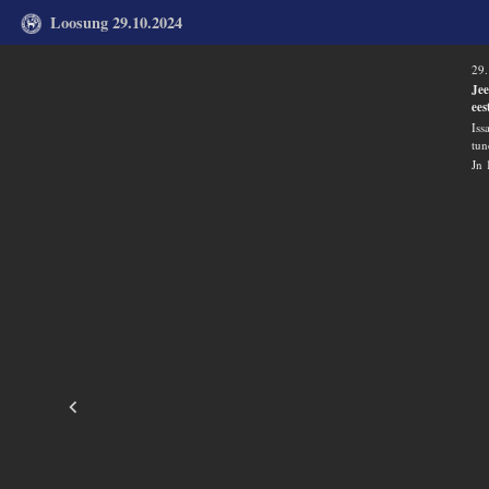
Loosung 29.10.2024
29.
Jee
ees
Iss
tun
Jn 