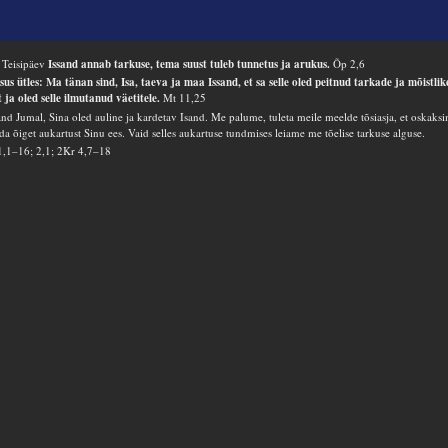
 Teisipäev
Issand annab tarkuse, tema suust tuleb tunnetus ja arukus.
Õp 2,6
sus ütles: Ma tänan sind, Isa, taeva ja maa Issand, et sa selle oled peitnud tarkade ja mõistlik
t ja oled selle ilmutanud väetitele.
Mt 11,25
and Jumal, Sina oled auline ja kardetav Isand. Me palume, tuleta meile meelde tõsiasja, et oskaks
da õiget aukartust Sinu ees. Vaid selles aukartuse tundmises leiame me tõelise tarkuse alguse.
1,1–16; 2,1; 2Kr 4,7–18