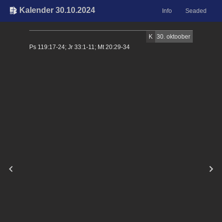
Kalender 30.10.2024
Info
Seaded
K
30. oktoober
Ps 119:17-24; Jr 33:1-11; Mt 20:29-34