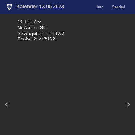
Kalender 13.06.2023
Info
Seaded
13. Teisipäev
Mr. Akiliina †293;
Nikosia pskmr. Trifilli †370
Rm 4:4-12; Mt 7:15-21