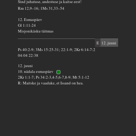
Sind juhatuse, andestuse ja kaitse eest!
Rm 12,9–16; 1Ms 31,33–54
12. Esmaspäev
Gl 1:11-24
Misjonikäsku täitmas
E
12. juuni
Ps 40:2-9; 3Ms 15:25-31; 22:1-9; 2Kr 6:14-7:2
04:04 22:38
12. juuni
10. nädala esmaspäev
2Kr 1:1-7; Ps 34:2-3,4-5,6-7,8-9; Mt 5:1-12
R: Maitske ja vaadake, et Issand on hea.