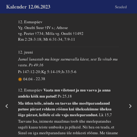
Kalender 12.06.2023
Seaded
12. Esmaspäev
Vg. Onufri Suur †IV s.; Athose
vg. Peeter †734; Mõla vg. Onufri †1492
Rm 2:28-3:18; Mt 6:31-34, 7:9-11
12. juuni
Jumal lunastab mu hinge surmavalla käest, sest Ta võtab mu
vastu. Ps 49:16
Ps 147:12-20;Kg 5:14-19;Js 33:5-6
04.04
-
22.38
Vaata mu viletsust ja mu vaeva ja anna
12. Esmaspäev
andeks kõik mu patud!
Ps 25,18
Ma ütlen teile, nõnda on taevas ühe meeltparandanud
patuse pärast rohkem rõõmu kui üheksakümne üheksa
õige pärast, kellele ei ole vaja meeleparandust.
Lk 15,7
Taevane Isa, inimeste maailmas toob ühe meeleparandus
sageli kaasa teiste umbusku ja pilkeid. Nii hea on teada, et
Sinul on iga meeltparandanu üle rohkesti rõõmu. Me täname