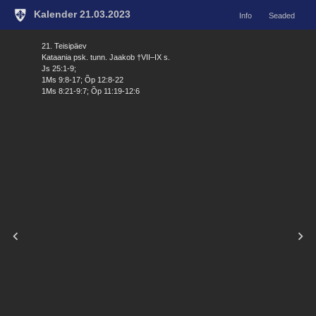
Kalender 21.03.2023
Info
Seaded
21. Teisipäev
Kataania psk. tunn. Jaakob †VII–IX s.
Js 25:1-9;
1Ms 9:8-17; Õp 12:8-22
1Ms 8:21-9:7; Õp 11:19-12:6