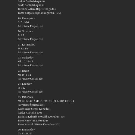
Loksa Baptistikogudus
Paide Baptistikogudus
Tallinna Allika Baptistikogudus
Tartu Kolgata Baptistikogudus (125)
19. Esmaspäev
Ef 2:1-10
Palvetame Ungari eest
20. Teisipäev
Ps 85
Palvetame Ungari eest
21. Kolmapäev
Js 12:1-6
Palvetame Ungari eest
22. Neljapäev
Mk 10:35-45
Palvetame Ungari eest
23. Reede
Mt 16:1-12
Palvetame Ungari eest
24. Laupäev
Ps 122
Palvetame Ungari eest
25. Pühapäev
Mt 22:34-40; 5Ms 6:1-9; Ps 31:1-6; Rm 13:8-14
Palvetame Šotimaa eest
Kuressaare Siioni Kogudus
Rakke Kogudus (90)
Tallinna Kristlik Mosaiik Kogudus (10)
Tartu Annelinna Kogudus
Tartu Kristlik Risttee Kogudus (20)
26. Esmaspäev
Lk 13:18-21