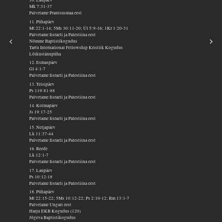
10. Laupäev
Mk 7:31-37
Palvetame Prantsusmaa eest
11. Pühapäev
Mt 22:1-14; 5Ms 30:11-20; Ül 5:9-16; 1Kr 1:20-31
Palvetame Iisraeli ja Palestiina eest
Nõmme Baptistikogudus
Tartu International Fellowship Kristlik Kogudus
Lõikustänupüha
12. Esmaspäev
Gl 4:1-7
Palvetame Iisraeli ja Palestiina eest
13. Teisipäev
Ps 119:81-88
Palvetame Iisraeli ja Palestiina eest
14. Kolmapäev
Js 19:17-25
Palvetame Iisraeli ja Palestiina eest
15. Neljapäev
Lk 11:37-44
Palvetame Iisraeli ja Palestiina eest
16. Reede
Lk 12:1-7
Palvetame Iisraeli ja Palestiina eest
17. Laupäev
Ps 10:12-18
Palvetame Iisraeli ja Palestiina eest
18. Pühapäev
Mt 22:15-22; 5Ms 10:12-22; Ps 2:10-12; Rm 13:1-7
Palvetame Ungari eest
Harju EKB Kogudus (120)
Jõgeva Baptistikogudus