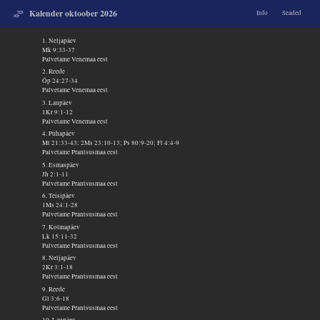
Kalender oktoober 2026
Info
Seaded
1. Neljapäev
Mk 9:33-37
Palvetame Venemaa eest
2. Reede
Õp 24:27-34
Palvetame Venemaa eest
3. Laupäev
1Kr 9:1-12
Palvetame Venemaa eest
4. Pühapäev
Mt 21:33-43; 2Ms 23:10-13; Ps 80:9-20; Fl 4:4-9
Palvetame Prantsusmaa eest
5. Esmaspäev
Jh 2:1-11
Palvetame Prantsusmaa eest
6. Teisipäev
1Ms 24:1-28
Palvetame Prantsusmaa eest
7. Kolmapäev
Lk 15:11-32
Palvetame Prantsusmaa eest
8. Neljapäev
2Kr 3:1-18
Palvetame Prantsusmaa eest
9. Reede
Gl 3:6-18
Palvetame Prantsusmaa eest