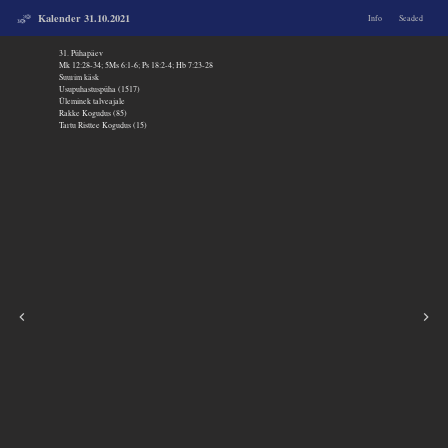
Kalender 31.10.2021
Info
Seaded
31. Pühapäev
Mk 12:28-34; 5Ms 6:1-6; Ps 18:2-4; Hb 7:23-28
Suurim käsk
Usupuhastuspüha (1517)
Üleminek talveajale
Rakke Kogudus (85)
Tartu Risttee Kogudus (15)