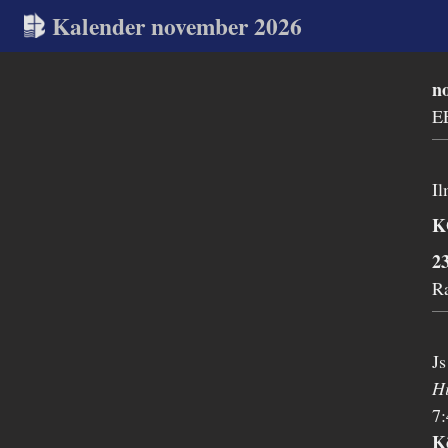
Kalender november 2026
n
E
Il
K
2
R
Js
H
7:
K