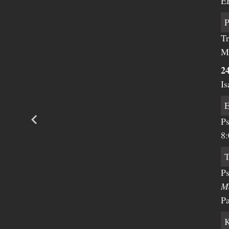
E
Tr
M
2
I
Ps
8:
Ps
M
Pa