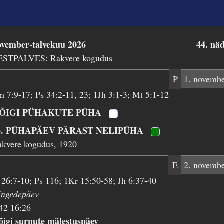
ovember-talvekuu 2026
44. nä
ESTPALVES: Rakvere kogudus
P
1. novemb
m 7:9-17; Ps 34:2-11, 23; 1Jh 3:1-3; Mt 5:1-12
ÕIGI PÜHAKUTE PÜHA
3. PÜHAPÄEV PÄRAST NELIPÜHA
akvere kogudus, 1920
E
2. novemb
 26:7-10; Ps 116; 1Kr 15:50-58; Jh 6:37-40
ingedepäev
42 16:26
õigi surnute mälestuspäev