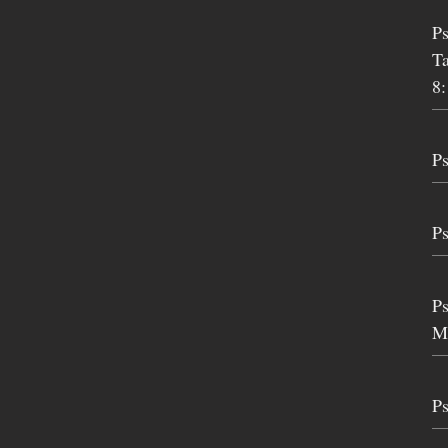
Ps
T
8:
Ps
Ps
Ps
Ma
Ps