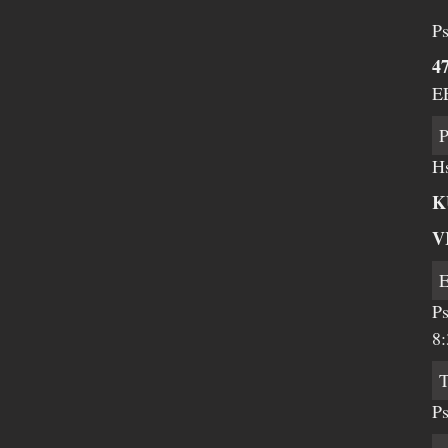
Ps
47
E
Hs
K
V
Ps
8:
Ps