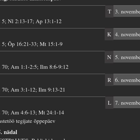
T
3. novemb
 5; Nl 2:13-17; Ap 13:1-12
K
4. novemb
 5; Õp 16:21-33; Mt 15:1-9
N
5. novemb
 70; Am 1:1-2:5; Ilm 8:6-9:12
R
6. novemb
 70; Am 3:1-12; Ilm 9:13-21
L
7. novemb
 70; Am 4:6-13; Mt 24:1-14
stetöö tegijate õppepäev
. nädal