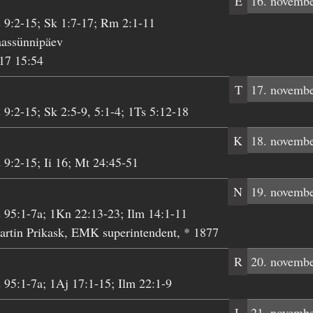
E
16. novemb
 9:2-15; Sk 1:7-17; Rm 2:1-11
aassünnipäev
17 15:54
T
17. novemb
 9:2-15; Sk 2:5-9, 5:1-4; 1Ts 5:12-18
K
18. novemb
 9:2-15; Ii 16; Mt 24:45-51
N
19. novemb
 95:1-7a; 1Kn 22:13-23; Ilm 14:1-11
rtin Prikask, EMK superintendent, * 1877
R
20. novemb
 95:1-7a; 1Aj 17:1-15; Ilm 22:1-9
L
21. novemb