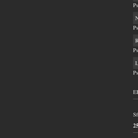
Ps
Ps
Ps
Ps
E
Sf
2