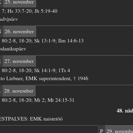
K
25. november
 7; Hs 33:7-20; Jh 5:19-40
adripäev
N
26. november
 80:2-8, 18-20; Sk 13:1-9; Ilm 14:6-13
odanikupäev
R
27. november
 80:2-8, 18-20; Sk 14:1-9; 1Ts 4
to Liebner, EMK superintendent, † 1946
L
28. november
 80:2-8, 18-20; Mi 2; Mt 24:15-31
48. nä
ESTPALVES: EMK naistetöö
P
29. novemb