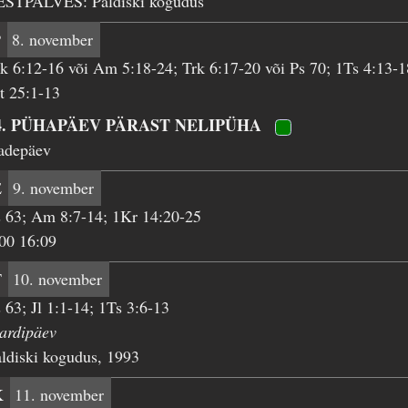
ESTPALVES: Paldiski kogudus
P
8. november
k 6:12-16 või Am 5:18-24; Trk 6:17-20 või Ps 70; 1Ts 4:13-1
t 25:1-13
4. PÜHAPÄEV PÄRAST NELIPÜHA
sadepäev
E
9. november
 63; Am 8:7-14; 1Kr 14:20-25
00 16:09
T
10. november
 63; Jl 1:1-14; 1Ts 3:6-13
ardipäev
ldiski kogudus, 1993
K
11. november