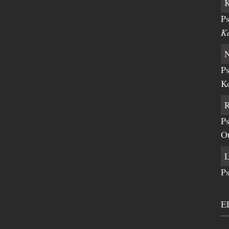
Ps
K
Ps
K
Ps
Ot
Ps
E