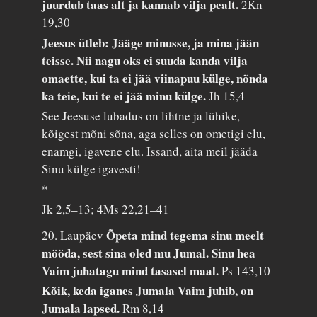
juurdub taas alt ja kannab vilja pealt.
2Kn
19,30
Jeesus ütleb: Jääge minusse, ja mina jään
teisse. Nii nagu oks ei suuda kanda vilja
omaette, kui ta ei jää viinapuu külge, nõnda
ka teie, kui te ei jää minu külge.
Jh 15,4
See Jeesuse lubadus on lihtne ja lühike,
kõigest mõni sõna, aga selles on ometigi elu,
enamgi, igavene elu. Issand, aita meil jääda
Sinu külge igavesti!
*
Jk 2,5–13; 4Ms 22,21–41
Õpeta mind tegema sinu meelt
20. Laupäev
mööda, sest sina oled mu Jumal. Sinu hea
Vaim juhatagu mind tasasel maal.
Ps 143,10
Kõik, keda iganes Jumala Vaim juhib, on
Jumala lapsed.
Rm 8,14