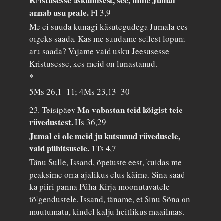
Kristusesse uskumisest, see, mille Jumal
annab usu peale.
Fl 3,9
Me ei suuda kunagi käsutegudega Jumala ees
õigeks saada. Kas me suudame sellest lõpuni
aru saada? Vajame vaid usku Jeesusesse
Kristusesse, kes meid on lunastanud.
*
5Ms 26,1–11; 4Ms 23,13–30
Ma vabastan teid kõigist teie
23. Teisipäev
rüvedustest.
Hs 36,29
Jumal ei ole meid ju kutsunud rüvedusele,
vaid pühitsusele.
1Ts 4,7
Tänu Sulle, Issand, õpetuste eest, kuidas me
peaksime oma ajalikus elus käima. Sina saad
ka piiri panna Püha Kirja moonutavatele
tõlgendustele. Issand, täname, et Sinu Sõna on
muutumatu, kindel kalju heitlikus maailmas.