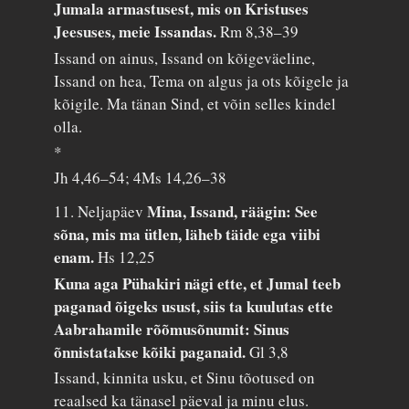
Jumala armastusest, mis on Kristuses
Jeesuses, meie Issandas.
Rm 8,38–39
Issand on ainus, Issand on kõigeväeline,
Issand on hea, Tema on algus ja ots kõigele ja
kõigile. Ma tänan Sind, et võin selles kindel
olla.
*
Jh 4,46–54; 4Ms 14,26–38
Mina, Issand, räägin: See
11. Neljapäev
sõna, mis ma ütlen, läheb täide ega viibi
enam.
Hs 12,25
Kuna aga Pühakiri nägi ette, et Jumal teeb
paganad õigeks usust, siis ta kuulutas ette
Aabrahamile rõõmusõnumit: Sinus
õnnistatakse kõiki paganaid.
Gl 3,8
Issand, kinnita usku, et Sinu tõotused on
reaalsed ka tänasel päeval ja minu elus.