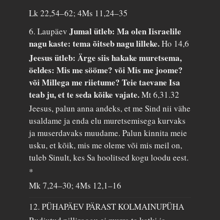
Lk 22,54–62; 4Ms 11,24–35
Jumal ütleb: Ma olen Iisraelile
6. Laupäev
nagu kaste: tema õitseb nagu lilleke.
Ho 14,6
Jeesus ütleb: Ärge siis hakake muretsema,
öeldes: Mis me sööme? või Mis me joome?
või Millega me riietume? Teie taevane Isa
teab ju, et te seda kõike vajate.
Mt 6,31.32
Jeesus, palun anna andeks, et me Sind nii vähe
usaldame ja enda elu muretsemisega kurvaks
ja muserdavaks muudame. Palun kinnita meie
usku, et kõik, mis me oleme või mis meil on,
tuleb Sinult, kes Sa hoolitsed kogu loodu eest.
*
Mk 7,24–30; 4Ms 12,1–16
12. PÜHAPÄEV PÄRAST KOLMAINUPÜHA