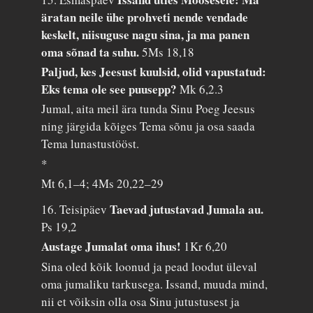
äratan neile ühe prohveti nende vendade
keskelt, niisuguse nagu sina, ja ma panen
oma sõnad ta suhu.
5Ms 18,18
Paljud, kes Jeesust kuulsid, olid vapustatud:
Eks tema ole see puusepp?
Mk 6,2.3
Jumal, aita meil ära tunda Sinu Poeg Jeesus
ning järgida kõiges Tema sõnu ja osa saada
Tema lunastustööst.
*
Mt 6,1–4; 4Ms 20,22–29
Taevad jutustavad Jumala au.
16. Teisipäev
Ps 19,2
Austage Jumalat oma ihus!
1Kr 6,20
Sina oled kõik loonud ja pead loodut üleval
oma jumaliku tarkusega. Issand, muuda mind,
nii et võiksin olla osa Sinu jutustusest ja