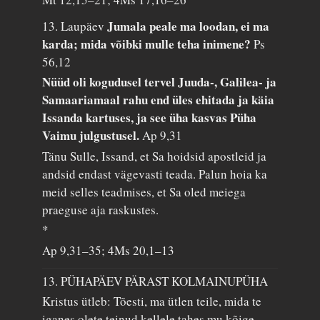
Jumala peale ma loodan, ei ma
13. Laupäev
karda; mida võibki mulle teha inimene?
Ps
56,12
Nüüd oli kogudusel tervel Juuda-, Galilea- ja
Samaariamaal rahu end üles ehitada ja käia
Issanda kartuses, ja see üha kasvas Püha
Vaimu julgustusel.
Ap 9,31
Tänu Sulle, Issand, et Sa hoidsid apostleid ja
andsid endast vägevasti teada. Palun hoia ka
meid selles teadmises, et Sa oled meiega
praeguse aja raskustes.
*
Ap 9,31–35; 4Ms 20,1–13
13. PÜHAPÄEV PÄRAST KOLMAINUPÜHA
Kristus ütleb: Tõesti, ma ütlen teile, mida te
iganes olete teinud kellele tahes mu kõige