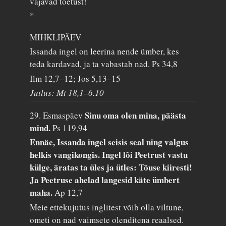
vajavad toetust!
*
MIHKLIPÄEV
Issanda ingel on leerina nende ümber, kes
teda kardavad, ja ta vabastab nad.
Ps 34,8
Ilm 12,7–12; Jos 5,13–15
Jutlus: Mt 18,1–6.10
Sinu oma olen mina, päästa
29. Esmaspäev
mind.
Ps 119,94
Ennäe, Issanda ingel seisis seal ning valgus
helkis vangikongis. Ingel lõi Peetrust vastu
külge, äratas ta üles ja ütles: Tõuse kiiresti!
Ja Peetruse ahelad langesid käte ümbert
maha.
Ap 12,7
Meie ettekujutus inglitest võib olla viltune,
ometi on nad vaimsete olenditena reaalsed.