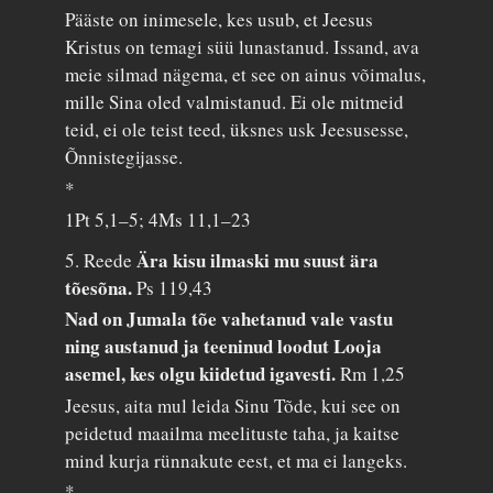
Pääste on inimesele, kes usub, et Jeesus
Kristus on temagi süü lunastanud. Issand, ava
meie silmad nägema, et see on ainus võimalus,
mille Sina oled valmistanud. Ei ole mitmeid
teid, ei ole teist teed, üksnes usk Jeesusesse,
Õnnistegijasse.
*
1Pt 5,1–5; 4Ms 11,1–23
Ära kisu ilmaski mu suust ära
5. Reede
tõesõna.
Ps 119,43
Nad on Jumala tõe vahetanud vale vastu
ning austanud ja teeninud loodut Looja
asemel, kes olgu kiidetud igavesti.
Rm 1,25
Jeesus, aita mul leida Sinu Tõde, kui see on
peidetud maailma meelituste taha, ja kaitse
mind kurja rünnakute eest, et ma ei langeks.
*