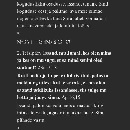
koguduslikku osadusse. Issand, täname Sind
koguduse eest ja palume: ava meie silmad
nägema selles ka täna Sinu tahet, võimalusi
usus kasvamiseks ja kuulutustööks.
*
Mt 23,1–12; 4Ms 6,22–27
Issand, mu Jumal, kes olen mina
2. Teisipäev
ja kes on mu sugu, et sa mind senini oled
saatnud?
2Sm 7,18
Kui Lüüdia ja ta pere olid ristitud, palus ta
meid ning ütles: Kui te arvate, et ma olen
saanud usklikuks Issandasse, siis tulge mu
kotta ja jääge sinna.
Ap 16,15
Issand, palun kasvata meis armastust kõigi
inimeste vastu, aga eriti usukaaslaste, Sinu
pühade vastu.
*