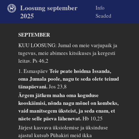
Loosung september
Info
2025
Seaded
SEPTEMBER
KUU LOOSUNG: Jumal on meie varjupaik ja
tugevus, meie abimees kitsikuses ja kergesti
leitav.
Ps 46,2
Teie peate hoidma Issanda,
1. Esmaspäev
oma Jumala poole, nagu te seda olete teinud
tänapäevani.
Jos 23,8
Ärgem jätkem maha oma koguduse
kooskäimisi, nõnda nagu mõnel on kombeks,
vaid manitsegem üksteist, ja seda enam, et
näete selle päeva lähenevat.
Hb 10,25
Järjest kasvava üksiolemise ja üksinduse
ajastul kutsub Pühakiri meid ikka