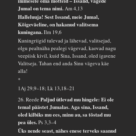
inimesele oma mõtteid – Issand, vägede
Jumal on tema nimi.
Am 4,13
Halleluuja! Sest Issand, meie Jumal,
Kõigeväeline, on hakanud valitsema
kuningana.
Ilm 19,6
Kuningriigid tulevad ja lähevad, valitsejad,
olgu pealtnäha pealegi vägevad, kaovad nagu
veepiisk kivil, kuid Sina, Issand, oled igavene
Valitseja. Tahan end anda Sinu vägeva käe
alla!
*
1Aj 29,9–18; Lk 13,18–21
Paljud ütlevad mu hingele: Ei ole
26. Reede
temal päästet Jumalas. Aga sina, Issand,
oled kilbiks mu ees, minu au, sa tõstad mu
pea üles.
Ps 3,3–4
Üks nende seast, nähes enese terveks saanud