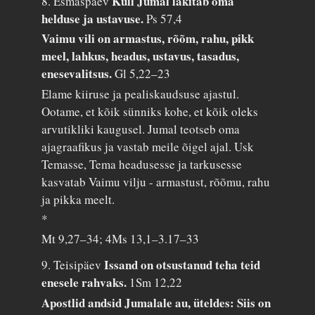
Küll Jumal läkitab oma
8. Esmaspäev
helduse ja ustavuse.
Ps 57,4
Vaimu vili on armastus, rõõm, rahu, pikk
meel, lahkus, headus, ustavus, tasadus,
enesevalitsus.
Gl 5,22–23
Elame kiiruse ja pealiskaudsuse ajastul.
Ootame, et kõik sünniks kohe, et kõik oleks
arvutikliki kaugusel. Jumal teotseb oma
ajagraafikus ja vastab meile õigel ajal. Usk
Temasse, Tema headusesse ja tarkusesse
kasvatab Vaimu vilju - armastust, rõõmu, rahu
ja pikka meelt.
*
Mt 9,27–34; 4Ms 13,1–3.17–33
Issand on otsustanud teha teid
9. Teisipäev
enesele rahvaks.
1Sm 12,22
Apostlid andsid Jumalale au, üteldes: Siis on