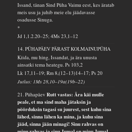
Issand, tänan Sind Püha Vaimu eest, kes äratab
meis usu ja juhib meie elu jäädavasse
osadusse Sinuga.
*
Jd 1,1.2.20–25; 4Ms 23,1–12
14. PÜHAPÄEV PÄRAST KOLMAINUPÜHA
Kiida, mu hing, Issandat, ja ära unusta
ainsatki tema heategu.
Ps 103,2
Lk 17,11–19; Rm 8,(12–13)14–17; Ps 20
Jutlus: 1Ms 28,10–19a(19b–22)
Rutt vastas: Ära käi mulle
21. Pühapäev
peale, et ma sind maha jätaksin ja
pöörduksin tagasi su juurest, sest kuhu sina
lähed, sinna lähen ka mina, ja kuhu sina
jääd, sinna jään minagi! Sinu rahvas on
minu rahvas ja sinu Jumal on minu Jumal.