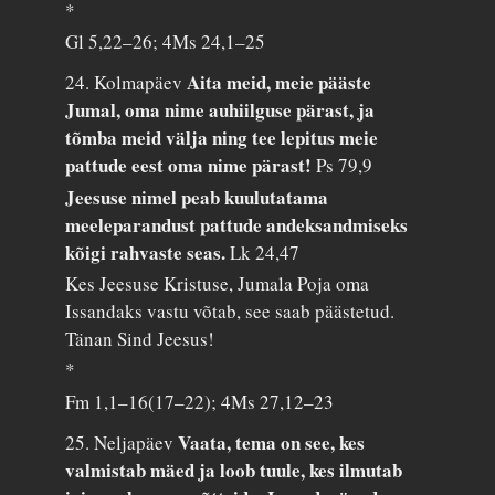
*
Gl 5,22–26; 4Ms 24,1–25
Aita meid, meie pääste
24. Kolmapäev
Jumal, oma nime auhiilguse pärast, ja
tõmba meid välja ning tee lepitus meie
pattude eest oma nime pärast!
Ps 79,9
Jeesuse nimel peab kuulutatama
meeleparandust pattude andeksandmiseks
kõigi rahvaste seas.
Lk 24,47
Kes Jeesuse Kristuse, Jumala Poja oma
Issandaks vastu võtab, see saab päästetud.
Tänan Sind Jeesus!
*
Fm 1,1–16(17–22); 4Ms 27,12–23
Vaata, tema on see, kes
25. Neljapäev
valmistab mäed ja loob tuule, kes ilmutab