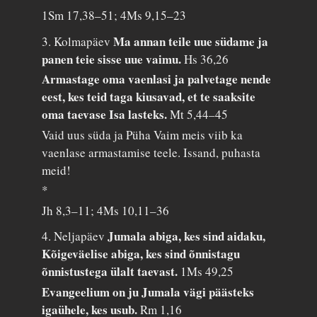
1Sm 17,38–51; 4Ms 9,15–23
Ma annan teile uue südame ja
3. Kolmapäev
panen teie sisse uue vaimu.
Hs 36,26
Armastage oma vaenlasi ja palvetage nende
eest, kes teid taga kiusavad, et te saaksite
oma taevase Isa lasteks.
Mt 5,44–45
Vaid uus süda ja Püha Vaim meis viib ka
vaenlase armastamise teele. Issand, puhasta
meid!
*
Jh 8,3–11; 4Ms 10,11–36
Jumala abiga, kes sind aidaku,
4. Neljapäev
Kõigeväelise abiga, kes sind õnnistagu
õnnistustega ülalt taevast.
1Ms 49,25
Evangeelium on ju Jumala vägi päästeks
igaühele, kes usub.
Rm 1,16