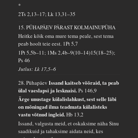
*
2Ts 2,13–17; Lk 13,31–35
15. PÜHAPÄEV PÄRAST KOLMAINUPÜHA
Heitke kõik oma mure tema peale, sest tema
peab hoolt teie eest.
1Pt 5,7
1Pt 5,5b–11; 1Ms 2,4b–9(10–14)15(18–25);
Ps 46
Jutlus: Lk 17,5–6
Issand kaitseb võõraid, ta peab
28. Pühapäev
ülal vaeslapsi ja lesknaisi.
Ps 146,9
Ärge unustage külalislahkust, sest selle läbi
on mõningad ilma teadmata külalisteks
vastu võtnud ingleid.
Hb 13,2
Issand, valgusta meid, et oskaksime näha Sinu
saadikuid ja tahaksime aidata neid, kes