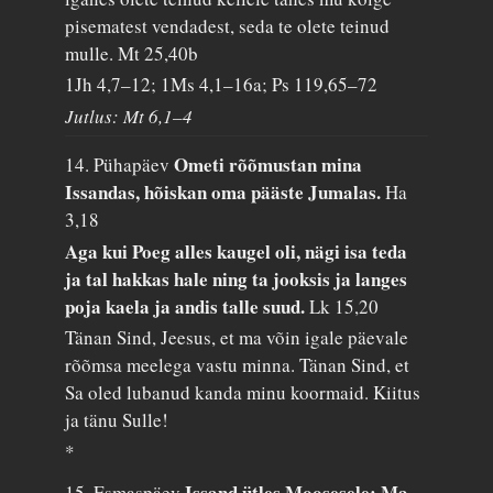
pisematest vendadest, seda te olete teinud
mulle.
Mt 25,40b
1Jh 4,7–12; 1Ms 4,1–16a; Ps 119,65–72
Jutlus: Mt 6,1–4
Ometi rõõmustan mina
14. Pühapäev
Issandas, hõiskan oma pääste Jumalas.
Ha
3,18
Aga kui Poeg alles kaugel oli, nägi isa teda
ja tal hakkas hale ning ta jooksis ja langes
poja kaela ja andis talle suud.
Lk 15,20
Tänan Sind, Jeesus, et ma võin igale päevale
rõõmsa meelega vastu minna. Tänan Sind, et
Sa oled lubanud kanda minu koormaid. Kiitus
ja tänu Sulle!
*
Issand ütles Moosesele: Ma
15. Esmaspäev