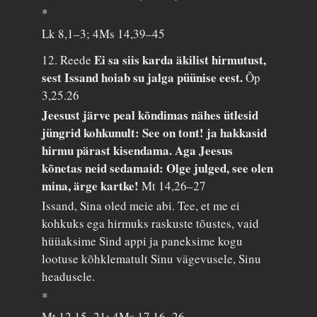
*
Lk 8,1–3; 4Ms 14,39–45
Ei sa siis karda äkilist hirmutust,
12. Reede
sest Issand hoiab su jalga püünise eest.
Õp
3,25.26
Jeesust järve peal kõndimas nähes ütlesid
jüngrid kohkunult: See on tont! ja hakkasid
hirmu pärast kisendama. Aga Jeesus
kõnetas neid sedamaid: Olge julged, see olen
mina, ärge kartke!
Mt 14,26–27
Issand, Sina oled meie abi. Tee, et me ei
kohkuks ega hirmuks raskuste tõustes, vaid
hüüaksime Sind appi ja paneksime kogu
lootuse kõhklematult Sinu vägevusele, Sinu
headusele.
*
Mt 12,15–21; 4Ms 17,16–26