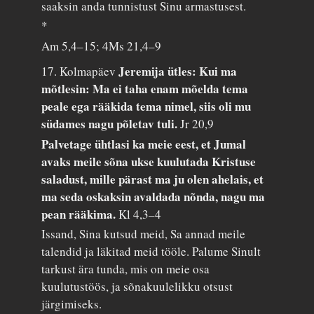
saaksin anda tunnistust Sinu armastusest.
*
Am 5,4–15; 4Ms 21,4–9
Jeremija ütles: Kui ma
17. Kolmapäev
mõtlesin: Ma ei taha enam mõelda tema
peale ega rääkida tema nimel, siis oli mu
südames nagu põletav tuli.
Jr 20,9
Palvetage ühtlasi ka meie eest, et Jumal
avaks meile sõna ukse kuulutada Kristuse
saladust, mille pärast ma ju olen ahelais, et
ma seda oskaksin avaldada nõnda, nagu ma
pean rääkima.
Kl 4,3–4
Issand, Sina kutsud meid, Sa annad meile
talendid ja läkitad meid tööle. Palume Sinult
tarkust ära tunda, mis on meie osa
kuulutustöös, ja sõnakuulelikku otsust
järgimiseks.