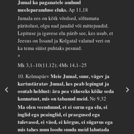
Jumal ka paganatele andnud
meeleparanduse eluks.
Ap 11,18
Jumala ees on kõik võrdsed, sõltumata
päritolust, olgu nad juudid või mittejuudid.
Lepituse ja igavese elu pärib see, kes usub, et
Jeesus on Issand ja Kolgatal valatud veri on
ka tema süüst puhtaks pesnud.
*
Mk 3,1–10(11.12); 4Ms 14,1–25
Meie Jumal, suur, vägev ja
10. Kolmapäev
kartustäratav Jumal, kes peab lepingut ja
osutab heldust: ära pea väheseks kõike seda
kannatust, mis on tabanud meid.
Ne 9,32
Ma olen veendunud, et ei surm ega elu, ei
inglid ega peainglid, ei praegused ega
tulevased, ei väed, ei kõrgus, ei sügavus ega
mis tahes muu loodu suuda meid lahutada