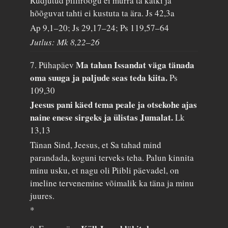
Rudjutud pilliroogu ei murra ta katki ja
hõõguvat tahti ei kustuta ta ära.
Js 42,3a
Ap 9,1–20; Js 29,17–24; Ps 119,57–64
Jutlus: Mk 8,22–26
Ma tahan Issandat väga tänada
7. Pühapäev
oma suuga ja paljude seas teda kiita.
Ps
109,30
Jeesus pani käed tema peale ja otsekohe ajas
naine enese sirgeks ja ülistas Jumalat.
Lk
13,13
Tänan Sind, Jeesus, et Sa tahad mind
parandada, koguni terveks teha. Palun kinnita
minu usku, et nagu oli Piibli päevadel, on
imeline tervenemine võimalik ka täna ja minu
juures.
*