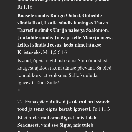
Rt 1,16
Boasele sündis Rutiga Oobed, Oobedile
sündis Iisai, Iisaile sündis kuningas Taavet.
Taavetile sündis Uurija naisega Saalomon,
Jaakobile sündis Joosep, selle Maarja mees,
kellest sündis Jeesus, keda nimetatakse
Kristuseks.
Mt 1,5.6.16
Issand, õpeta meid märkama Sinu õnnistusi
kaugest ajaloost kuni tänase päevani. Sa oled
teinud kõik, et võiksime Sulle kuuluda
igavesti. Tänu Sulle!
*
Aulised ja ülevad on Issanda
22. Esmaspäev
tööd ja tema õigus kestab igavesti.
Ps 111,3
Et ei oleks mul oma õigust, mis tuleb
Seadusest, vaid see õigus, mis tuleb