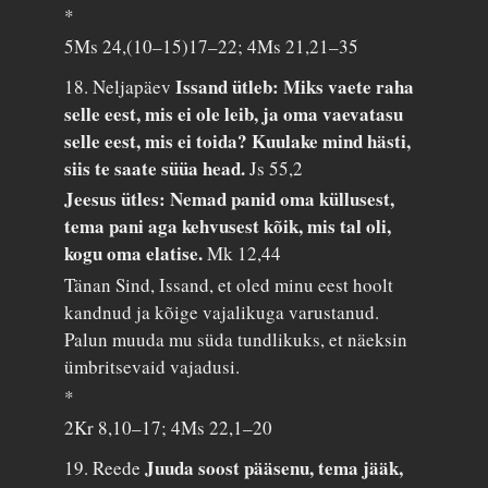
*
5Ms 24,(10–15)17–22; 4Ms 21,21–35
Issand ütleb: Miks vaete raha
18. Neljapäev
selle eest, mis ei ole leib, ja oma vaevatasu
selle eest, mis ei toida? Kuulake mind hästi,
siis te saate süüa head.
Js 55,2
Jeesus ütles: Nemad panid oma küllusest,
tema pani aga kehvusest kõik, mis tal oli,
kogu oma elatise.
Mk 12,44
Tänan Sind, Issand, et oled minu eest hoolt
kandnud ja kõige vajalikuga varustanud.
Palun muuda mu süda tundlikuks, et näeksin
ümbritsevaid vajadusi.
*
2Kr 8,10–17; 4Ms 22,1–20
Juuda soost pääsenu, tema jääk,
19. Reede