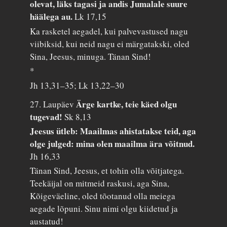
olevat, läks tagasi ja andis Jumalale suure
häälega au.
Lk 17,15
Ka rasketel aegadel, kui palvevastused nagu
viibiksid, kui neid nagu ei märgatakski, oled
Sina, Jeesus, minuga. Tänan Sind!
*
Jh 13,31–35; Lk 13,22–30
Ärge kartke, teie käed olgu
27. Laupäev
tugevad!
Sk 8,13
Jeesus ütleb: Maailmas ahistatakse teid, aga
olge julged: mina olen maailma ära võitnud.
Jh 16,33
Tänan Sind, Jeesus, et tohin olla võitjatega.
Teekäijal on mitmeid raskusi, aga Sina,
Kõigeväeline, oled tõotanud olla meiega
aegade lõpuni. Sinu nimi olgu kiidetud ja
austatud!