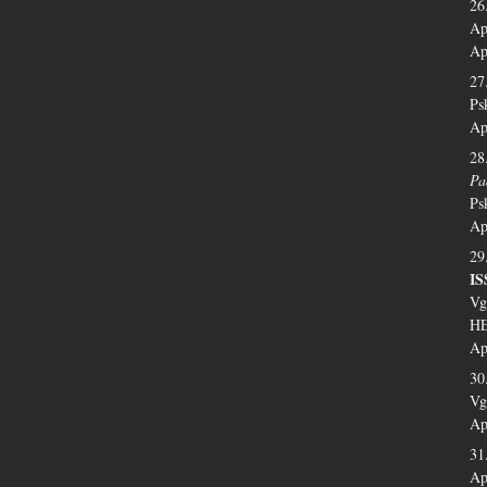
26
Ap
Ap
27
Ps
Ap
28
Pa
Ps
Ap
29
I
Vg
HE
Ap
30
Vg
Ap
31
Ap