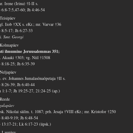
r. Irene (Irina) †I-II s.
 6:8-7:5,47-60; Jh 4:46-54
 Teisipäev
gl. Iiob †XX s. eKr.; mr. Varvar †36
 8:5-17; Jh 6:27-33
j. Smr. Georgi
 Kolmapäev
sti ilmumine Jeruusalemmas 351;
. Akaaki †303; vg. Niil †1508
 8:18-25; Jh 6:35-39
 Neljapäev
. ev. Johannes Jumalasõnaõpetaja †II s.
 8:26-39; Jh 6:40-44
h 1:1-7; Jh 19:25-27, 21:24-25 (ap.)
 Reede
gulapäev
sk. Nikolai säilm. t. 1087; prh. Jesaja †VIII eKr.; mr. Kristofor †250
 8:40-9:19; Jh 6:48-54
 13:17-21; Lk 6:17-23 (üpsk.)
. Laupäev