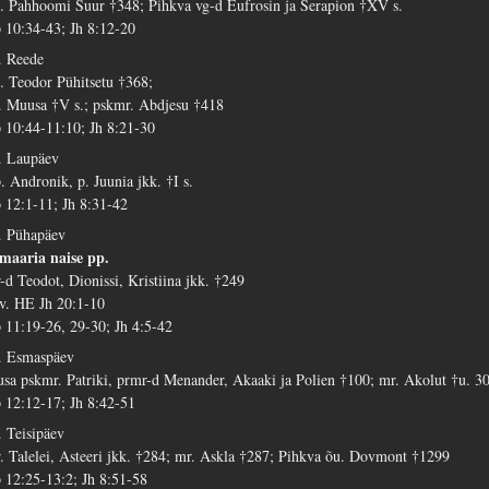
. Pahhoomi Suur †348; Pihkva vg-d Eufrosin ja Serapion †XV s.
 10:34-43; Jh 8:12-20
. Reede
. Teodor Pühitsetu †368;
. Muusa †V s.; pskmr. Abdjesu †418
 10:44-11:10; Jh 8:21-30
. Laupäev
. Andronik, p. Juunia jkk. †I s.
 12:1-11; Jh 8:31-42
. Pühapäev
maaria naise pp.
-d Teodot, Dionissi, Kristiina jkk. †249
 v. HE Jh 20:1-10
 11:19-26, 29-30; Jh 4:5-42
. Esmaspäev
usa pskmr. Patriki, prmr-d Menander, Akaaki ja Polien †100; mr. Akolut †u. 3
 12:12-17; Jh 8:42-51
. Teisipäev
. Talelei, Asteeri jkk. †284; mr. Askla †287; Pihkva õu. Dovmont †1299
 12:25-13:2; Jh 8:51-58