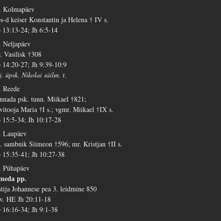
. Kolmapäev
s-d keiser Konstantin ja Helena † IV s.
 13:13-24; Jh 6:5-14
. Neljapäev
. Vasilisk †308
 14:20-27; Jh 9:39-10:9
j. üpsk. Nikolai säilm. t.
. Reede
nnada psk. tunn. Miikael †821;
lvitooja Maria †I s.; vgmr. Miikael †IX s.
 15:5-34; Jh 10:17-28
. Laupäev
. sambnik Siimeon †596; mr. Kristjan †II s.
 15:35-41; Jh 10:27-38
. Pühapäev
meda pp.
stija Johannese pea 3. leidmine 850
 v. HE Jh 20:11-18
 16:16-34; Jh 9:1-38