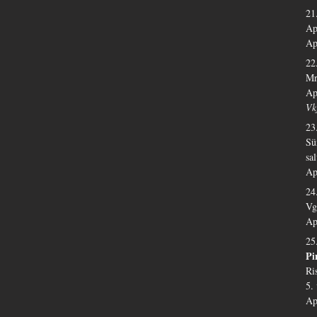
21
Ap
Ap
22
Mr
Ap
Vk
23
Sü
sa
Ap
24
Vg
Ap
25
Pi
Ri
5.
Ap