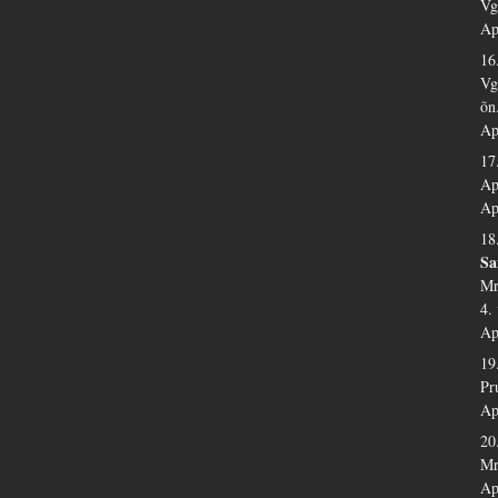
Vg
Ap
16
Vg
õn
Ap
17
Ap
Ap
18
Sa
Mr
4.
Ap
19
Pr
Ap
20
Mr
Ap