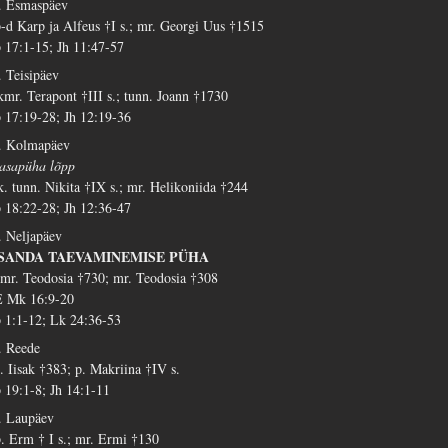
. Esmaspäev
-d Karp ja Alfeus †I s.; mr. Georgi Uus †1515
 17:1-15; Jh 11:47-57
. Teisipäev
kmr. Terapont †III s.; tunn. Joann †1730
 17:19-28; Jh 12:19-36
. Kolmapäev
asapüha lõpp
k. tunn. Nikita †IX s.; mr. Helikoniida †244
 18:22-28; Jh 12:36-47
. Neljapäev
SSANDA TAEVAMINEMISE PÜHA
mr. Teodosia †730; mr. Teodosia †308
 Mk 16:9-20
 1:1-12; Lk 24:36-53
. Reede
. Iisak †383; p. Makriina †IV s.
 19:1-8; Jh 14:1-11
. Laupäev
. Erm † I s.; mr. Ermi †130