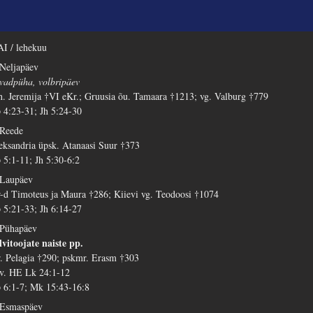
I / lehekuu
 Neljapäev
vadpüha, volbripäev
h. Jeremija †VI eKr.; Gruusia õu. Tamaara †1213; vg. Valburg †779
 4:23-31; Jh 5:24-30
 Reede
eksandria üpsk. Atanaasi Suur †373
 5:1-11; Jh 5:30-6:2
 Laupäev
-d Timoteus ja Maura †286; Kiievi vg. Teodoosi †1074
 5:21-33; Jh 6:14-27
 Pühapäev
lvitoojate naiste pp.
. Pelagia †290; pskmr. Erasm †303
 v. HE Lk 24:1-12
 6:1-7; Mk 15:43-16:8
 Esmaspäev