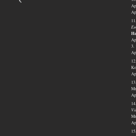
Ap
Ap
11
Em
Ha
Ap
3.
Ap
12
Ko
Ap
13
Mr
Ap
14
Vi
Mr
Ap
15