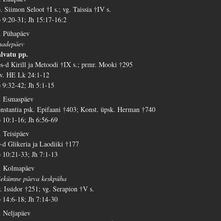
. Siimon Seloot †I s.; vg. Taissia †IV s.
 9:20-31; Jh 15:17-16:2
. Pühapäev
adepäev
lvatu pp.
s-d Kirill ja Metoodi †IX s.; prmr. Mooki †295
 v. HE Lk 24:1-12
 9:32-42; Jh 5:1-15
. Esmaspäev
nstantia psk. Epifaani †403; Konst. üpsk. Herman †740
 10:1-16; Jh 6:56-69
. Teisipäev
-d Glikeria ja Laodiiki †177
 10:21-33; Jh 7:1-13
. Kolmapäev
iekümne päeva keskpüha
. Issidor †251; vg. Serapion †V s.
 14:6-18; Jh 7:14-30
. Neljapäev