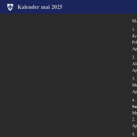
Kalender mai 2025
MA
1.
Ke
Pr
Ap
2.
Al
Ap
3.
Mr
Ap
4.
Sa
Mr
2.
Ap
5.