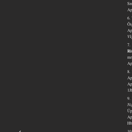
Sm
Ap
6.
Õi
Ap
Vk
7.
Ri
mr
Ap
8.
Ap
Ap
1J
9.
Ni
Üp
Ap
Hb
10