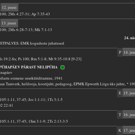
12. juuni
 100; 2Ms 4:27-31; Ap 7:35-43
13. juuni
 100; 2Ms 6:28-7:13; Mk 7:1-13
24. nä
STPALVES: EMK koguduste juhatused
P
14. juu
s 19:2-8a; Ps 100; Rm 5:1-8; Mt 9:35-10:8 [9-23]
 PÜHAPÄEV PÄRAST NELIPÜHA
inapäev
stlaste esimene suurküüditamine, 1941
han Tamverk, helilooja, koorijuht, pedagoog, EPMK Epworth Liiga üks juhte, * 19
E
15. juu
 105:1-11, 37-45; Jos 1:1-11; 1Ts 3:1-5
02 22:41
T
16. juu
 105:1-11, 37-45; 1Sm 3:1-9; 2Ts 2:13-3:5
K
17. juu