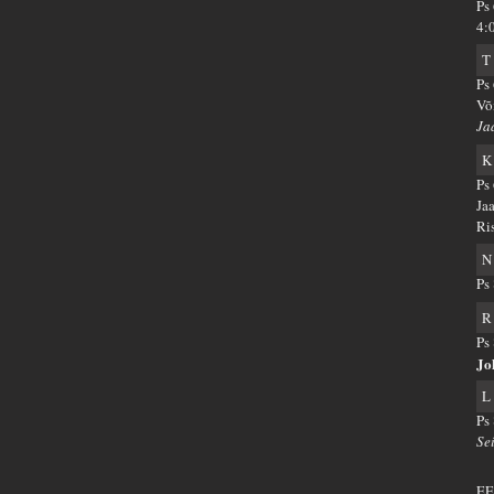
Ps
4:
T
Ps 
Võ
Ja
K
Ps
Ja
Ri
N
Ps 
R
Ps
Jo
L
Ps
Se
EE