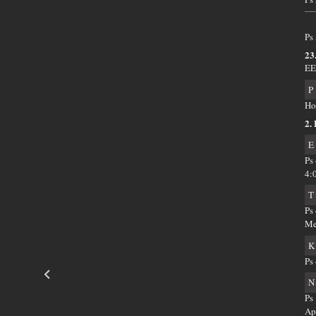
Ps
23
EE
P
Ho
2.
E
Ps
4:
T
Ps
Me
K
Ps
N
Ps
Ap