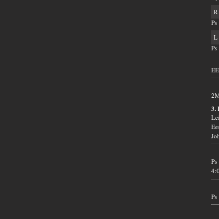
R
Ps
L
Ps
EE
2M
3.
Le
Ee
Jo
Ps
4:
Ps