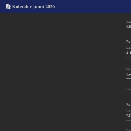
Kalender juuni 2026
ju
EE
Ps
La
4:
Ps
Ly
Ps
Ps
Ee
EÜ
Ps