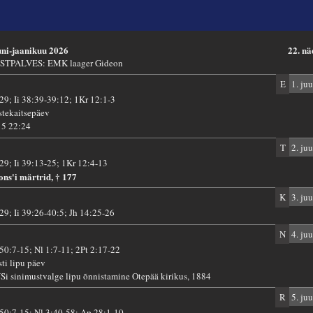
uni-jaanikuu 2026
22. nä
STPALVES: EMK laager Gideon
E
1. juu
 29; Ii 38:39-39:12; 1Kr 12:1-3
stekaitsepäev
15 22:24
T
2. juu
 29; Ii 39:13-25; 1Kr 12:4-13
ons'i märtrid, † 177
K
3. juu
 29; Ii 39:26-40:5; Jh 14:25-26
N
4. juu
 50:7-15; Nl 1:7-11; 2Pt 2:17-22
sti lipu päev
Si sinimustvalge lipu õnnistamine Otepää kirikus, 1884
R
5. juu
 50:7-15; Nl 3:40-58; Ap 28:1-10