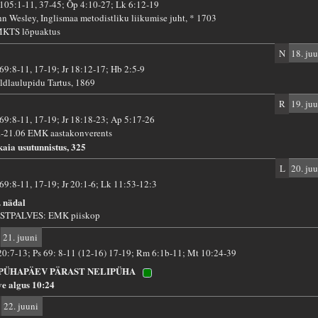
 105:1-11, 37-45; Õp 4:10-27; Lk 6:12-19
hn Wesley, Inglismaa metodistliku liikumise juht, * 1703
KTS lõpuaktus
N
18. juu
 69:8-11, 17-19; Jr 18:12-17; Hb 2:5-9
Üldlaulupidu Tartus, 1869
R
19. juu
 69:8-11, 17-19; Jr 18:18-23; Ap 5:17-26
.-21.06 EMK aastakonverents
kaia usutunnistus, 325
L
20. juu
 69:8-11, 17-19; Jr 20:1-6; Lk 11:53-12:3
. nädal
STPALVES: EMK piiskop
21. juuni
 20:7-13; Ps 69: 8-11 (12-16) 17-19; Rm 6:1b-11; Mt 10:24-39
 PÜHAPÄEV PÄRAST NELIPÜHA
ve algus 10:24
22. juuni