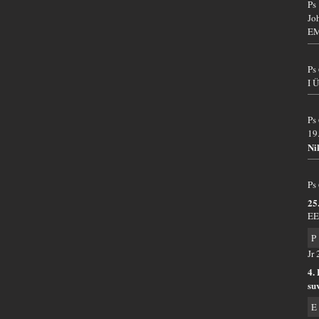
Ps
Jo
EM
Ps
I 
Ps
19
Ni
Ps
25
EE
P
Jr
4.
su
E