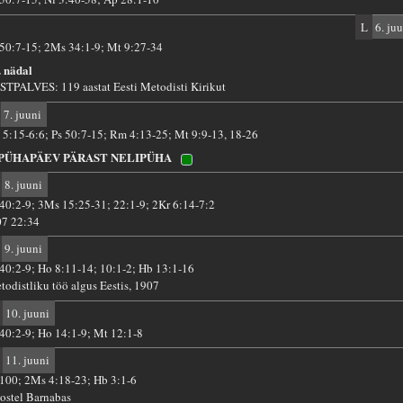
L
6. juu
 50:7-15; 2Ms 34:1-9; Mt 9:27-34
. nädal
STPALVES: 119 aastat Eesti Metodisti Kirikut
7. juuni
 5:15-6:6; Ps 50:7-15; Rm 4:13-25; Mt 9:9-13, 18-26
 PÜHAPÄEV PÄRAST NELIPÜHA
8. juuni
 40:2-9; 3Ms 15:25-31; 22:1-9; 2Kr 6:14-7:2
07 22:34
9. juuni
 40:2-9; Ho 8:11-14; 10:1-2; Hb 13:1-16
todistliku töö algus Eestis, 1907
10. juuni
 40:2-9; Ho 14:1-9; Mt 12:1-8
11. juuni
 100; 2Ms 4:18-23; Hb 3:1-6
ostel Barnabas