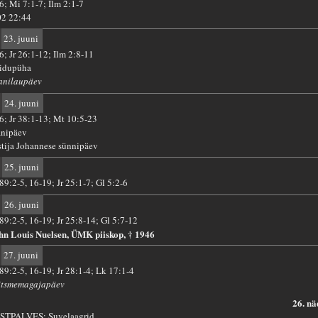
 6; Mi 7:1-7; Ilm 2:1-7
02 22:44
23. juuni
6; Jr 26:1-12; Ilm 2:8-11
idupüha
anilaupäev
24. juuni
 6; Jr 38:1-13; Mt 10:5-23
anipäev
stija Johannese sünnipäev
25. juuni
89:2-5, 16-19; Jr 25:1-7; Gl 5:2-6
26. juuni
 89:2-5, 16-19; Jr 25:8-14; Gl 5:7-12
hn Louis Nuelsen, ÜMK piiskop, † 1946
27. juuni
 89:2-5, 16-19; Jr 28:1-4; Lk 17:1-4
itsmemagajapäev
26. nä
STPALVES: Suvelaagrid