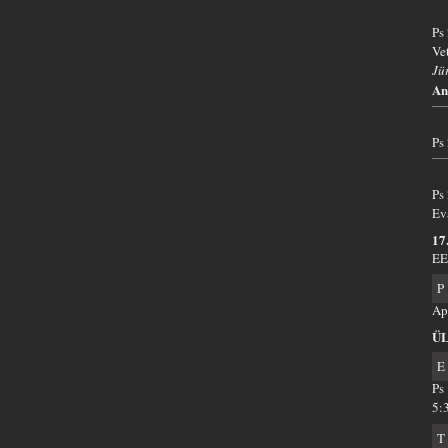
Ps
Ve
Jü
An
Ps
Ps
Ev
17
EE
P
Ap
Ü
E
Ps
5:
T