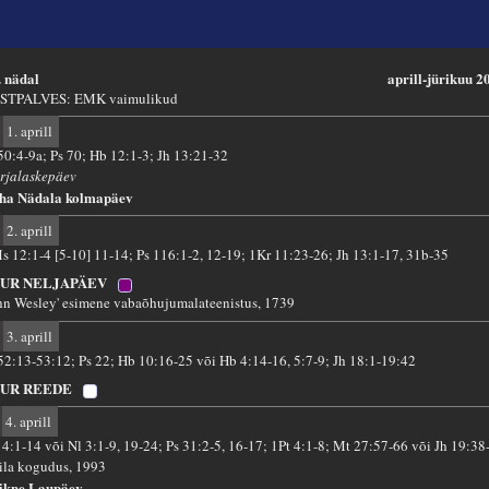
. nädal
aprill-jürikuu 2
STPALVES: EMK vaimulikud
1. aprill
 50:4-9a; Ps 70; Hb 12:1-3; Jh 13:21-32
rjalaskepäev
ha Nädala kolmapäev
2. aprill
s 12:1-4 [5-10] 11-14; Ps 116:1-2, 12-19; 1Kr 11:23-26; Jh 13:1-17, 31b-35
UUR NELJAPÄEV
hn Wesley' esimene vabaõhujumalateenistus, 1739
3. aprill
 52:13-53:12; Ps 22; Hb 10:16-25 või Hb 4:14-16, 5:7-9; Jh 18:1-19:42
UUR REEDE
4. aprill
 14:1-14 või Nl 3:1-9, 19-24; Ps 31:2-5, 16-17; 1Pt 4:1-8; Mt 27:57-66 või Jh 19:38
ila kogudus, 1993
ikne Laupäev