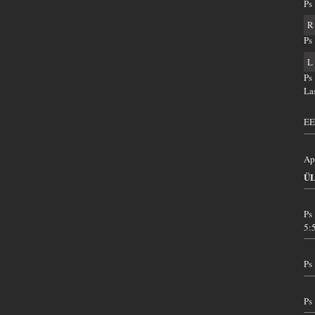
Ps
R
Ps
L
Ps
La
EE
Ap
Ü
Ps
5:
Ps
Ps