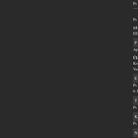
Ps
Ps
15
EE
P
Ap
Ü
Ko
Ve
E
Ps
6:
T
Ps
K
Ps
N