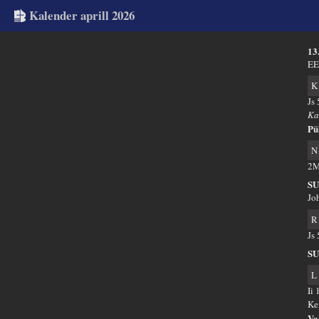
Kalender aprill 2026
13
EE
K
Js
Ka
Pü
N
2M
S
Jo
R
Js
S
L
Ii
Ke
Va