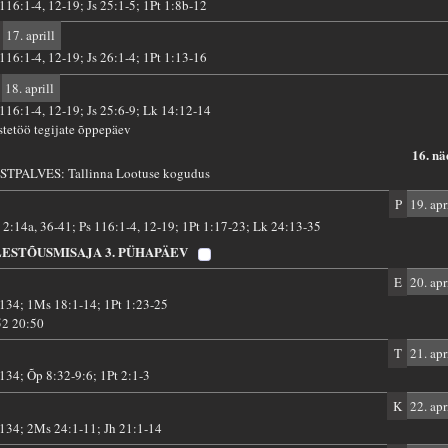
 116:1-4, 12-19; Js 25:1-5; 1Pt 1:8b-12
17. aprill
 116:1-4, 12-19; Js 26:1-4; 1Pt 1:13-16
18. aprill
 116:1-4, 12-19; Js 25:6-9; Lk 14:12-14
stetöö tegijate õppepäev
16. nä
STPALVES: Tallinna Lootuse kogudus
P
19. apr
 2:14a, 36-41; Ps 116:1-4, 12-19; 1Pt 1:17-23; Lk 24:13-35
LESTÕUSMISAJA 3. PÜHAPÄEV
E
20. apr
 134; 1Ms 18:1-14; 1Pt 1:23-25
52 20:50
T
21. apr
 134; Õp 8:32-9:6; 1Pt 2:1-3
K
22. apr
 134; 2Ms 24:1-11; Jh 21:1-14