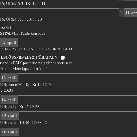
 16; Ül 5:9-6:3; 1Kr 15:1-11
L
11. apr
 16; Ül 8:6-7; Jh 20:11-20
. nädal
STPALVES: Paide kogudus
12. aprill
 2:14a, 22-32; Ps 16; 1Pt 1:3-9; Jh 20:19-31
LESTÕUSMISAJA 2. PÜHAPÄEV
rjandus EMK pastorite palgafondi toetuseks
ebinar „Meie lapsed kirikus“
13. aprill
 114; Km 6:36-40; 1Kr 15:12-20
12 20:33
14. aprill
 114; Jn 1; 1Kr 15:19-28
15. aprill
 114; Jn 2:1-10; Mt 12:38-42
16. aprill