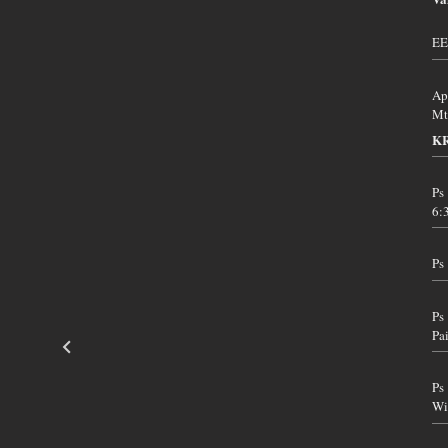
EE
Ap
Mt
K
Ps
6:
Ps
Ps
Pa
Ps
Wi