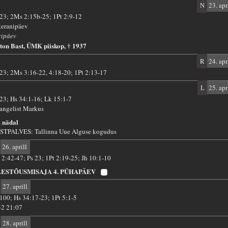
N
23. apr
 23; 2Ms 2:15b-25; 1Pt 2:9-12
teranipäev
ripäev
ton Bast, ÜMK piiskop, † 1937
R
24. apr
 23; 2Ms 3:16-22, 4:18-20; 1Pt 2:13-17
L
25. apr
 23; Hs 34:1-16; Lk 15:1-7
angelist Markus
. nädal
STPALVES: Tallinna Uue Alguse kogudus
26. aprill
 2:42-47; Ps 23; 1Pt 2:19-25; Jh 10:1-10
LESTÕUSMISAJA 4. PÜHAPÄEV
27. aprill
 100; Hs 34:17-23; 1Pt 5:1-5
32 21:07
28. aprill