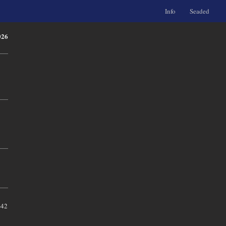
Info
Seaded
026
-42