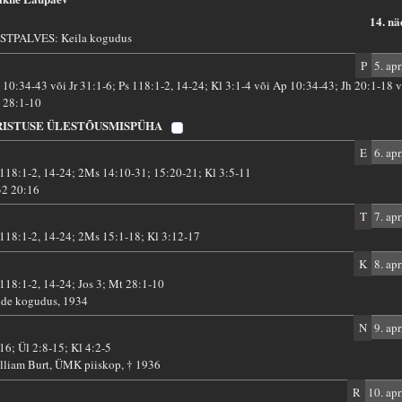
14. nä
STPALVES: Keila kogudus
P
5. apr
 10:34-43 või Jr 31:1-6; Ps 118:1-2, 14-24; Kl 3:1-4 või Ap 10:34-43; Jh 20:1-18 
 28:1-10
RISTUSE ÜLESTÕUSMISPÜHA
E
6. apr
 118:1-2, 14-24; 2Ms 14:10-31; 15:20-21; Kl 3:5-11
32 20:16
T
7. apr
 118:1-2, 14-24; 2Ms 15:1-18; Kl 3:12-17
K
8. apr
 118:1-2, 14-24; Jos 3; Mt 28:1-10
ide kogudus, 1934
N
9. apr
 16; Ül 2:8-15; Kl 4:2-5
lliam Burt, ÜMK piiskop, † 1936
R
10. apr