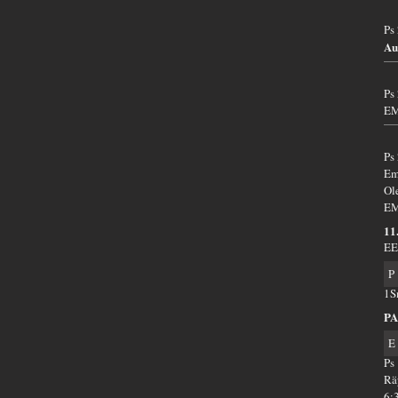
Ps
Au
Ps
EM
Ps
Em
Ol
EM
11
EE
P
1S
PA
E
Ps
Rä
6: