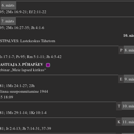
6. märts
 95; 2Ms 16:9-21; Ef 2:11-22
7. märts
 95; 2Ms 16:27-35; Jh 4:1-6
10. nä
STPALVES: Lastekeskus Tähetorn
P
8. mär
s 17:1-7; Ps 95; Rm 5:1-11; Jh 4:5-42
ASTUAJA 3. PÜHAPÄEV
ebinar „Meie lapsed kirikus“
E
9. mär
 81; 1Ms 24:1-27; 2Jh
llinna suurpommitamine 1944
55 18:09
T
10. mär
 81; 1Ms 29:1-14; 1Kr 10:1-4
K
11. mär
 81; Jr 2:4-13; Jh 7:14-31, 37-39