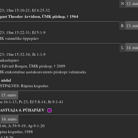
N
12. mär
 23; 1Sm 15:10-21; Ef 4:25-32
gust Theodor Arvidson, ÜMK piiskop, † 1964
R
13. mär
 23; 1Sm 15:22-31; Ef 5:1-9
K vaimulike õppepäev
L
14. mär
 23; 1Sm 15:32-34; Jh 1:1-9
akeelepäev
e Edvard Borgen, ÜMK piiskop, † 2009
K erakorraline aastakonverents piiskopi valimiseks
. nädal
STPALVES: Räpina kogudus
15. märts
m 16:1-13; Ps 23; Ef 5:8-14; Jh 9:1-41
ASTUAJA 4. PÜHAPÄEV
16. märts
 146; Js 59:9-19; Ap 9:1-20
pina kogudus, 1988
34 18:26