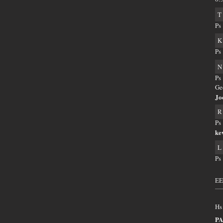
T
Ps
K
Ps
N
Ps
Ge
Jo
R
Ps
ke
L
Ps
EE
Hs
PA