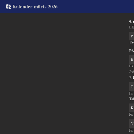
Kalender märts 2026
9.
EE
P
1M
PA
E
Ps
Jo
7:
T
Ps
Ta
K
Ps
N
Ps