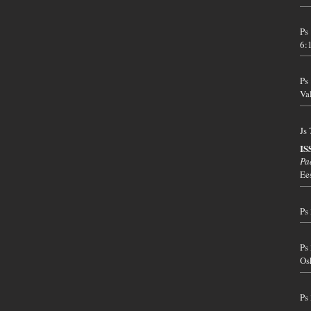
Ps
6:
Ps
Va
Js
I
Pa
Ee
Ps
Ps
Os
Ps