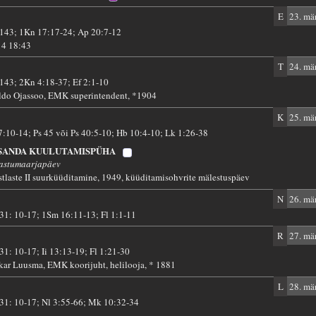
E
23. mär
 143; 1Kn 17:17-24; Ap 20:7-12
14 18:43
T
24. mär
 143; 2Kn 4:18-37; Ef 2:1-10
ldo Ojassoo, EMK superintendent, *1904
K
25. mär
 7:10-14; Ps 45 või Ps 40:5-10; Hb 10:4-10; Lk 1:26-38
SSANDA KUULUTAMISPÜHA
astumaarjapäev
stlaste II suurküüditamine, 1949, küüditamisohvrite mälestuspäev
N
26. mär
 31: 10-17; 1Sm 16:11-13; Fl 1:1-11
R
27. mär
 31: 10-17; Ii 13:13-19; Fl 1:21-30
kar Luusma, EMK koorijuht, helilooja, * 1881
L
28. mär
 31: 10-17; Nl 3:55-66; Mk 10:32-34