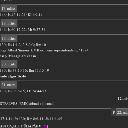
17. märts
 146; Js 42:14-21; Kl 1:9-14
18. märts
 146; Js 60:17-22; Mt 9:27-34
19. märts
 130; Hs 1:1-3, 2:8-3:3; Ilm 10
orge Albert Simons, EMK esimene superintendent, *1874
osep, Maarja abikaasa
20. märts
 130; Hs 33:10-16; Ilm 11:15-19
vade algus 16:46
21. märts
 130; Hs 36:8-15; Lk 24:44-53
12. nä
STPALVES: EMK sõbrad välismaal
P
22. mär
 37:1-14; Ps 130; Rm 8:6-11; Jh 11:1-45
ASTUAJA 5. PÜHAPÄEV