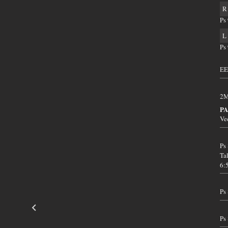
R
Ps
L
Ps
EE
2M
PA
Ve
Ps
Ta
6:
Ps
Ps