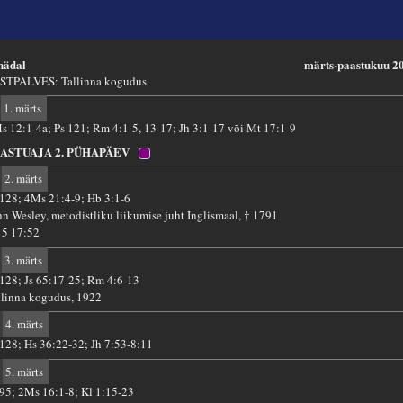
 nädal
märts-paastukuu 2
STPALVES: Tallinna kogudus
1. märts
s 12:1-4a; Ps 121; Rm 4:1-5, 13-17; Jh 3:1-17 või Mt 17:1-9
ASTUAJA 2. PÜHAPÄEV
2. märts
 128; 4Ms 21:4-9; Hb 3:1-6
hn Wesley, metodistliku liikumise juht Inglismaal, † 1791
15 17:52
3. märts
 128; Js 65:17-25; Rm 4:6-13
llinna kogudus, 1922
4. märts
 128; Hs 36:22-32; Jh 7:53-8:11
5. märts
 95; 2Ms 16:1-8; Kl 1:15-23