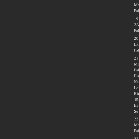
Mt
Pa
19
2A
Pa
20
Lk
Pa
21
Mt
Pa
El
Ke
Le
Ri
Tõ
Ev
Su
22
Mt
Pa
23