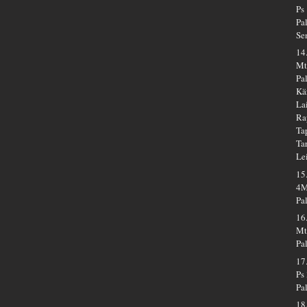
Ps
Pa
Se
14
Mt
Pa
Kä
La
Ra
Ta
Ta
Le
15
4M
Pa
16
Mt
Pa
17
Ps
Pa
18