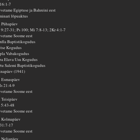
 16:1-7
lvetame Egiptuse ja Bahreini eest
minari lõpuaktus
. Pühapäev
 9:27-31; Ps 100; Mi 7:8-13; 2Kr 4:1-7
lvetame Soome eest
rdla Baptistikogudus
itse Kogudus
pla Vabakogudus
pa Elava Usu Kogudus
rtu Salemi Baptistikogudus
inapäev (1941)
. Esmaspäev
s 21:4-9
lvetame Soome eest
. Teisipäev
 5:43-48
lvetame Soome eest
. Kolmapäev
 31:7-17
lvetame Soome eest
. Neljapäev