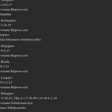
m 14:6-13
lvetame Küprose eest
idupüha
. Kolmapäev
 7:24-35
lvetame Küprose eest
anipäev
stija Johannese sündmise püha
. Neljapäev
r 9:5-15
lvetame Küprose eest
. Reede
 8:1-23
lvetame Küprose eest
. Laupäev
 74:12-23
lvetame Küprose eest
. Pühapäev
 9:38-41; 2Kn 4:1-7; Ps 89:1-9; Gl 6:1-10
lvetame Usbekistani eest
ispea Vabakogudus