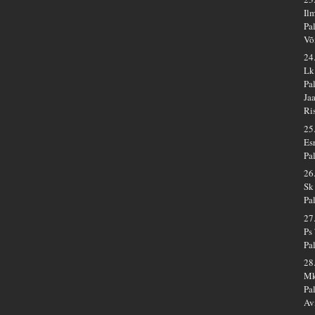
Il
Pa
Võ
24
Lk
Pa
Ja
Ri
25
Es
Pa
26
Sk
Pa
27
Ps
Pa
28
Mk
Pa
Av