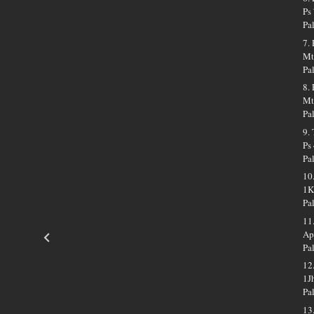
Ps
Pa
7.
Mt
Pa
8.
Mt
Pa
9.
Ps
Pa
10
1K
Pa
11
Ap
Pa
12
1J
Pa
13