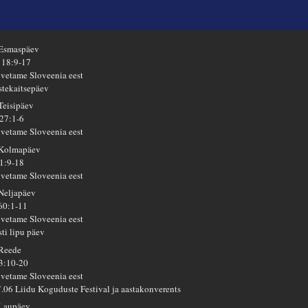
 Esmaspäev
 18:9-17
lvetame Sloveenia eest
stekaitsepäev
 Teisipäev
 27:1-6
lvetame Sloveenia eest
 Kolmapäev
 1:9-18
lvetame Sloveenia eest
 Neljapäev
 60:1-11
lvetame Sloveenia eest
sti lipu päev
 Reede
 3:10-20
lvetame Sloveenia eest
7.06 Liidu Koguduste Festival ja aastakonverents
 Laupäev