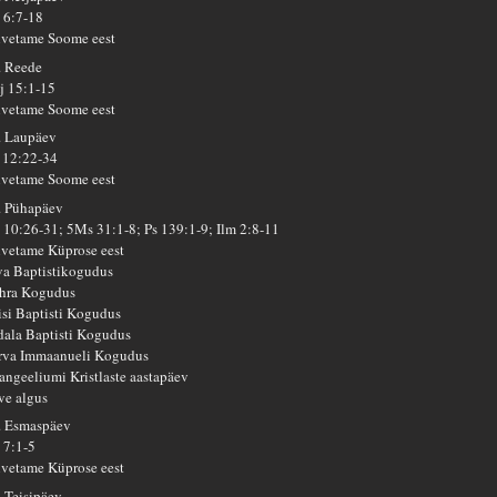
 6:7-18
lvetame Soome eest
. Reede
j 15:1-15
lvetame Soome eest
. Laupäev
 12:22-34
lvetame Soome eest
. Pühapäev
 10:26-31; 5Ms 31:1-8; Ps 139:1-9; Ilm 2:8-11
lvetame Küprose eest
va Baptistikogudus
hra Kogudus
isi Baptisti Kogudus
dala Baptisti Kogudus
rva Immaanueli Kogudus
angeeliumi Kristlaste aastapäev
ve algus
. Esmaspäev
 7:1-5
lvetame Küprose eest
. Teisipäev