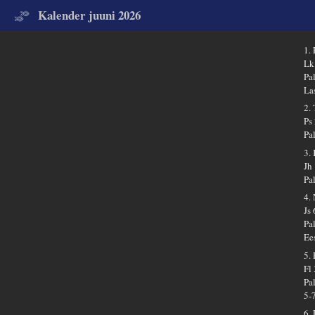
Kalender juuni 2026
1.
Lk
Pa
La
2.
Ps
Pa
3.
Jh
Pa
4.
Js
Pa
Ee
5.
Fl
Pa
5-
6.