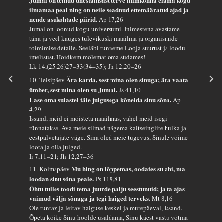
Jumal on teinud ühestainsast terve inimkonna elama kogu
ilmamaa peal ning on neile seadnud ettemääratud ajad ja
nende asukohtade piirid.
Ap 17,26
Jumal on loonud kogu universumi. Inimestena avastame
täna ja veel kauges tulevikuski maailma ja organismide
toimimise detaile. Seeläbi tunneme Looja suurust ja loodu
imelisust. Hoidkem mõlemat oma südames!
Lk 14,(25.26)27–33(34–35); Jh 12,20–26
Ära karda, sest mina olen sinuga; ära vaata
10. Teisipäev
ümber, sest mina olen su Jumal.
Js 41,10
Lase oma sulastel täie julgusega kõnelda sinu sõna.
Ap
4,29
Issand, meid ei mõisteta maailmas, vahel meid isegi
rünnatakse. Ava meie silmad nägema kaitseinglite hulka ja
eestpalvetajate väge. Sina oled meie tugevus, Sinule võime
loota ja olla julged.
Ii 7,11–21; Jh 12,27–36
Mu hing on lõppemas, oodates su abi, ma
11. Kolmapäev
loodan sinu sõna peale.
Ps 119,81
Õhtu tulles toodi tema juurde palju seestunuid; ja ta ajas
vaimud välja sõnaga ja tegi haiged terveks.
Mt 8,16
Ole tuntav ja leitav haiguse keskel ja murepäeval, Issand.
Õpeta kõike Sinu hoolde usaldama, Sinu käest vastu võtma