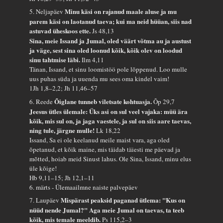
Minu käsi on rajanud maale aluse ja mu
5. Neljapäev
parem käsi on laotanud taeva; kui ma neid hüüan, siis nad
astuvad üheskoos ette.
Js 48,13
Sina, meie Issand ja Jumal, oled väärt võtma au ja austust
ja väge, sest sina oled loonud kõik, kõik olev on loodud
sinu tahtmise läbi.
Ilm 4,11
Tänan, Issand, et sinu loomistöö pole lõppenud. Loo mulle
uus puhas süda ja uuenda mu sees oma kindel vaim!
1Jh 1,8–2,2; Jh 11,46–57
Õiglane tunneb viletsate kohtuasja.
6. Reede
Õp 29,7
Jeesus ütles ülemale: Üks asi on sul veel vajaka: müü ära
kõik, mis sul on, ja jaga vaestele, ja sul on siis aare taevas,
ning tule, järgne mulle!
Lk 18,22
Issand, Sa ei ole keelanud meile maist vara, aga oled
õpetanud, et kõik maine, mis täidab täiesti me päevad ja
mõtted, hoiab meid Sinust lahus. Ole Sina, Issand, minu elus
üle kõige!
Hb 9,11–15; Jh 12,1–11
6. märts - Ülemaailmne naiste palvepäev
Mispärast peaksid paganad ütlema: "Kus on
7. Laupäev
nüüd nende Jumal?" Aga meie Jumal on taevas, ta teeb
kõik, mis temale meeldib.
Ps 115,2–3