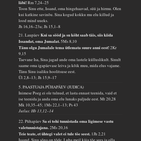
läbi!
Rm 7,24–25
Toon Sinu ette, Issand, oma hingehaavad, süü ja hirmu. Olen
kui katkine savinõu. Sina kogud kokku mu elu killud ja
lood mind uueks.
Jh 16,16–23a; Jh 15,1–8
Kui sa sööd ja su kõht saab täis, siis kiida
21. Laupäev
Issandat, oma Jumalat.
5Ms 8,10
Tänu olgu Jumalale tema ütlemata suure anni eest!
2Kr
9,15
Taevane Isa, Sina jagad ande oma lastele külluslikult. Sinult
saame oma igapäevase leiva ja kõik muu, mida elus vajame.
Tänu Sinu isaliku hoolitsuse eest.
Ül 2,8–13; Jh 15,9–17
5. PAASTUAJA PÜHAPÄEV (JUDICA)
Inimese Poeg ei ole tulnud, et lasta ennast teenida, vaid et
ise teenida ja anda oma elu lunaks paljude eest.
Mt 20,28
Mk 10,35–45; 1Ms 22,1–13; Ps 43
Jutlus: Hb 13,12–14
Sa ei tohi tunnistada oma ligimese vastu
22. Pühapäev
valetunnistajana.
2Ms 20,16
Teie teate, et ühtegi valet ei tule tõe seest.
1Jh 2,21
Issand, Sinu sõna on tõde. Luba meil käia tõe sees ja olla