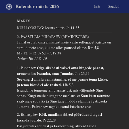
Kalender märts 2026
Info
Seaded
MÄRTS
KUU LOOSUNG: Jeesus nuttis.
Jh 11,35
2. PAASTUAJA PÜHAPÄEV (REMINISCERE)
Jumal osutab oma armastust meie vastu sellega, et Kristus on
surnud meie eest, kui me alles patused olime.
Rm 5,8
Mk 12,1–12; Js 5,1–7; Ps 38
Jutlus: Hb 11,8–10
Olge siis hästi valvel oma hingede pärast,
1. Pühapäev
armastades Issandat, oma Jumalat.
Jos 23,11
See ongi Jumala armastamine, et me peame tema käske,
ja tema käsud ei ole rasked.
1Jh 5,3
Issand, me tunneme Sinu armastust, mis väljendub Sinu
sõnas. Kingi meile niisugune meelsus, et Sinu käsu täitmine
saab meie sooviks ja Sinu tahet mööda elamine igatsuseks.
1. märts - Palvepäev tagakiusatud kristlaste eest
Kõik maailma ääred pöörduvad tagasi
2. Esmaspäev
Issanda juurde.
Ps 22,28
Paljud tulevad idast ja läänest ning istuvad lauda