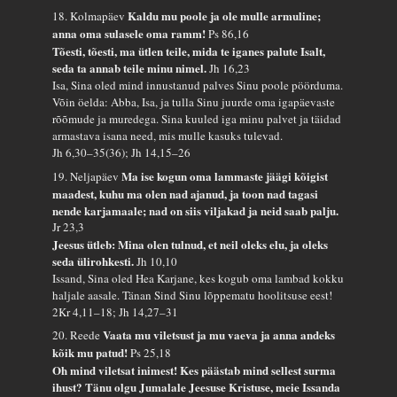
Kaldu mu poole ja ole mulle armuline;
18. Kolmapäev
anna oma sulasele oma ramm!
Ps 86,16
Tõesti, tõesti, ma ütlen teile, mida te iganes palute Isalt,
seda ta annab teile minu nimel.
Jh 16,23
Isa, Sina oled mind innustanud palves Sinu poole pöörduma.
Võin öelda: Abba, Isa, ja tulla Sinu juurde oma igapäevaste
rõõmude ja muredega. Sina kuuled iga minu palvet ja täidad
armastava isana need, mis mulle kasuks tulevad.
Jh 6,30–35(36); Jh 14,15–26
Ma ise kogun oma lammaste jäägi kõigist
19. Neljapäev
maadest, kuhu ma olen nad ajanud, ja toon nad tagasi
nende karjamaale; nad on siis viljakad ja neid saab palju.
Jr 23,3
Jeesus ütleb: Mina olen tulnud, et neil oleks elu, ja oleks
seda ülirohkesti.
Jh 10,10
Issand, Sina oled Hea Karjane, kes kogub oma lambad kokku
haljale aasale. Tänan Sind Sinu lõppematu hoolitsuse eest!
2Kr 4,11–18; Jh 14,27–31
Vaata mu viletsust ja mu vaeva ja anna andeks
20. Reede
kõik mu patud!
Ps 25,18
Oh mind viletsat inimest! Kes päästab mind sellest surma
ihust? Tänu olgu Jumalale Jeesuse Kristuse, meie Issanda