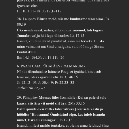
palveks. Hoia meid enda küljes, et võiksime juba siin elada
igaveses elus.
Hb 10,1.11–18; Jh 17,1–11a
Elusta meid, siis me kuulutame sinu nime.
28. Laupäev
Ps
80,19
Üks nende seast, nähes, et ta on paranenud, tuli tagasi
Jumalat valju häälega ülistades.
Lk 17,15
Issand, kui Sina mind puudutad, saan ma terveks. Elusta
minu vaimu, et ma Sind ei salgaks, vaid rõõmuga Sinust
kuulutaksin.
Ilm 14,1–3(4.5); Jh 17,11b–26
6. PAASTUAJA PÜHAPÄEV (PALMARUM)
Nõnda ülendatakse Inimese Poeg, et igaühel, kes usub
temasse, oleks igavene elu.
Jh 3,14b.15
Jh 12,12–19; Js 50,4–9; Ps 22,23–32
Jutlus: Hb 12,1–3
Mooses ütles Issandale: Kui su pale ei tule
29. Pühapäev
kaasa, siis ära vii meid siit ära.
2Ms 33,15
Palmipuude oksi võttes läks rahvas Jeesusele vastu ja
hüüdis: "Hoosanna! Õnnistatud olgu, kes tuleb Issanda
nimel, Iisraeli kuningas!"
Jh 12,13
Issand, millest muidu tuntakse, et oleme armu leidnud Sinu