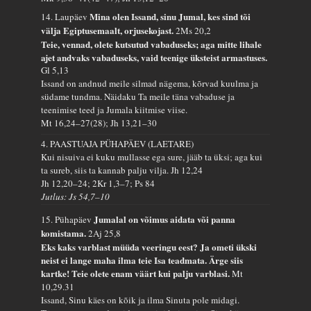
Mina olen Issand, sinu Jumal, kes sind tõi
14. Laupäev
välja Egiptusemaalt, orjusekojast.
2Ms 20,2
Teie, vennad, olete kutsutud vabaduseks; aga mitte lihale
ajet andvaks vabaduseks, vaid teenige üksteist armastuses.
Gl 5,13
Issand on andnud meile silmad nägema, kõrvad kuulma ja
südame tundma. Näidaku Ta meile täna vabaduse ja
teenimise teed ja Jumala kiitmise viise.
Mt 16,24–27(28); Jh 13,21–30
4. PAASTUAJA PÜHAPÄEV (LAETARE)
Kui nisuiva ei kuku mullasse ega sure, jääb ta üksi; aga kui
ta sureb, siis ta kannab palju vilja.
Jh 12,24
Jh 12,20–24; 2Kr 1,3–7; Ps 84
Jutlus: Js 54,7–10
Jumalal on võimus aidata või panna
15. Pühapäev
komistama.
2Aj 25,8
Eks kaks varblast müüda veeringu eest? Ja ometi ükski
neist ei lange maha ilma teie Isa teadmata. Ärge siis
kartke! Teie olete enam väärt kui palju varblasi.
Mt
10,29.31
Issand, Sinu käes on kõik ja ilma Sinuta pole midagi.