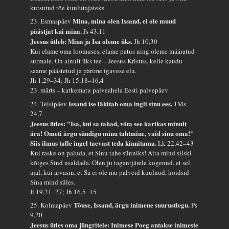
kutsutud tõe kuulutajateks.
Mina, mina olen Issand, ei ole muud
23. Esmaspäev
päästjat kui mina.
Js 43,11
Jeesus ütleb: Mina ja Isa oleme üks.
Jh 10,30
Kui elame oma loomuses, elame patus ning oleme määratud
surmale. On ainult üks tee – Jeesus Kristus, kelle kaudu
saame päästetud ja pärime igavese elu.
Jh 1,29–34; Jh 15,18–16,4
23. märts – katkematu palveahela Eesti palvepäev
Issand ise läkitab oma ingli sinu ees.
24. Teisipäev
1Ms
24,7
Jeesus ütles: "Isa, kui sa tahad, võta see karikas minult
ära! Ometi ärgu sündigu minu tahtmine, vaid sinu oma!"
Siis ilmus talle ingel taevast teda kinnitama.
Lk 22,42–43
Kui raske on paluda, et Sinu tahe sünniks! Aita mind siiski
kõiges Sind usaldada. Olen ju tagantjärele kogenud, et sel
ajal, kui arvasin, et Sa ei ole mu palveid kuulnud, hoidsid
Sina mind süles.
Ii 19,21–27; Jh 16,5–15
Tõuse, Issand, ärgu inimene suurustlegu.
25. Kolmapäev
Ps
9,20
Jeesus ütles oma jüngritele: Inimese Poeg antakse inimeste