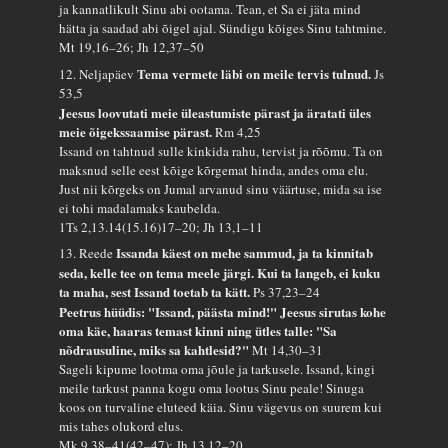
ja kannatlikult Sinu abi ootama. Tean, et Sa ei jäta mind
hätta ja saadad abi õigel ajal. Sündigu kõiges Sinu tahtmine.
Mt 19,16–26; Jh 12,37–50
Tema vermete läbi on meile tervis tulnud.
12. Neljapäev
Js
53,5
Jeesus loovutati meie üleastumiste pärast ja äratati üles
meie õigekssaamise pärast.
Rm 4,25
Issand on tahtnud sulle kinkida rahu, tervist ja rõõmu. Ta on
maksnud selle eest kõige kõrgemat hinda, andes oma elu.
Just nii kõrgeks on Jumal arvanud sinu väärtuse, mida sa ise
ei tohi madalamaks kaubelda.
1Ts 2,13.14(15.16)17–20; Jh 13,1–11
Issanda käest on mehe sammud, ja ta kinnitab
13. Reede
seda, kelle tee on tema meele järgi. Kui ta langeb, ei kuku
ta maha, sest Issand toetab ta kätt.
Ps 37,23–24
Peetrus hüüdis: "Issand, päästa mind!" Jeesus sirutas kohe
oma käe, haaras temast kinni ning ütles talle: "Sa
nõdrausuline, miks sa kahtlesid?"
Mt 14,30–31
Sageli kipume lootma oma jõule ja tarkusele. Issand, kingi
meile tarkust panna kogu oma lootus Sinu peale! Sinuga
koos on turvaline eluteed käia. Sinu vägevus on suurem kui
mis tahes olukord elus.
Mk 9,38–41(42–47); Jh 13,12–20