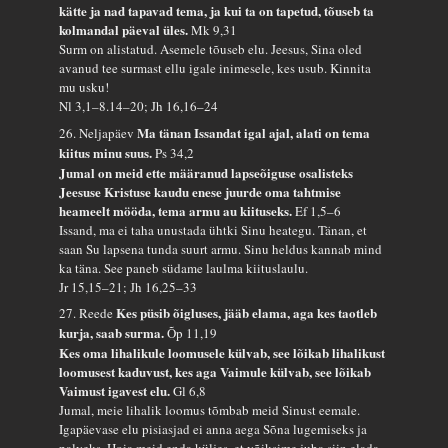
kätte ja nad tapavad tema, ja kui ta on tapetud, tõuseb ta
kolmandal päeval üles.
Mk 9,31
Surm on alistatud. Asemele tõuseb elu. Jeesus, Sina oled
avanud tee surmast ellu igale inimesele, kes usub. Kinnita
mu usku!
Nl 3,1–8.14–20; Jh 16,16–24
Ma tänan Issandat igal ajal, alati on tema
26. Neljapäev
kiitus minu suus.
Ps 34,2
Jumal on meid ette määranud lapseõiguse osalisteks
Jeesuse Kristuse kaudu enese juurde oma tahtmise
heameelt mööda, tema armu au kiituseks.
Ef 1,5–6
Issand, ma ei taha unustada ühtki Sinu heategu. Tänan, et
saan Su lapsena tunda suurt armu. Sinu heldus kannab mind
ka täna. See paneb südame laulma kiituslaulu.
Jr 15,15–21; Jh 16,25–33
Kes püsib õigluses, jääb elama, aga kes taotleb
27. Reede
kurja, saab surma.
Õp 11,19
Kes oma lihalikule loomusele külvab, see lõikab lihalikust
loomusest kaduvust, kes aga Vaimule külvab, see lõikab
Vaimust igavest elu.
Gl 6,8
Jumal, meie lihalik loomus tõmbab meid Sinust eemale.
Igapäevase elu pisiasjad ei anna aega Sõna lugemiseks ja