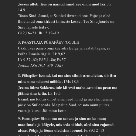
Jeesus ütleb: Kes on näinud mind, see on näinud Isa.
Jh
14,9
Tänan Sind, Jumal, et Sa oled ilmunud oma Pojas ja oled
ilmutanud oma kirkust inimeste keskel. Tee Sinu juurde on
Sinu lapsele leitav.
Gl 2,16–21; Jh 12,12–19
3. PAASTUAJA PÜHAPÄEV (OCULI)
Ükski, kes paneb oma käe adra külge ja vaatab tagasi, ei
kõlba Jumala riigile.
Lk 9,62
Lk 9,57–62; Ef 5,1–8a; Ps 57
Jutlus: 1Kn 19,1–8(9–13a)
Issand, kui ma sinu silmis armu leian, siis ära
8. Pühapäev
mine oma sulasest mööda.
1Ms 18,3
Jeesus ütles: Sakkeus, tule kiiresti maha, sest täna pean ma
jääma sinu kotta.
Lk 19,5
Issand, mu lootus on, et Sina näed mind ja mu elu. Tänane
päev on Sulle teada. Ma palun Sind, seisata minu juures,
vaata ja kutsu. Jää minu kotta.
Sinu oma on taevas ja sinu on ka maa;
9. Esmaspäev
maailmale ja kõigele, mis seda täidab, oled sina rajanud
aluse. Põhja ja lõuna oled sina loonud.
Ps 89,12–13