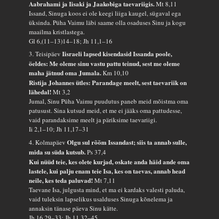
Aabrahami ja Iisaki ja Jaakobiga taevariigis.
Mt 8,11
Issand, Sinuga koos ei ole keegi liiga kaugel, sügaval ega
üksinda. Püha Vaimu läbi saame olla osaduses Sinu ja kogu
maailma kristlastega.
Gl 6,(11–13)14–18; Jh 11,1–16
Iisraeli lapsed kisendasid Issanda poole,
3. Teisipäev
öeldes: Me oleme sinu vastu pattu teinud, sest me oleme
maha jätnud oma Jumala.
Km 10,10
Ristija Johannes ütles: Parandage meelt, sest taevariik on
lähedal!
Mt 3,2
Jumal, Sinu Püha Vaimu puudutus paneb meid mõistma oma
patusust. Sina kutsud meid, et me ei jääks oma pattudesse,
vaid parandaksime meelt ja päriksime taevariigi.
Ii 2,1–10; Jh 11,17–31
Olgu sul rõõm Issandast; siis ta annab sulle,
4. Kolmapäev
mida su süda kutsub.
Ps 37,4
Kui nüüd teie, kes olete kurjad, oskate anda häid ande oma
lastele, kui palju enam teie Isa, kes on taevas, annab head
neile, kes teda paluvad!
Mt 7,11
Taevane Isa, julgusta mind, et ma ei kardaks valesti paluda,
vaid tuleksin lapselikus usalduses Sinuga kõnelema ja
annaksin tänase päeva Sinu kätte.
Jh 16,29–33; Jh 11,32–45