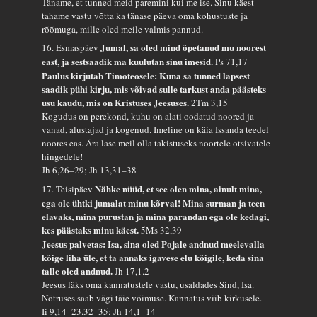
Täname, et tunned meid paremini kui me ise. Sinu käest
tahame vastu võtta ka tänase päeva oma kohustuste ja
rõõmuga, mille oled meile valmis pannud.
Jumal, sa oled mind õpetanud mu noorest
16. Esmaspäev
east, ja sestsaadik ma kuulutan sinu imesid.
Ps 71,17
Paulus kirjutab Timoteosele: Kuna sa tunned lapsest
saadik pühi kirju, mis võivad sulle tarkust anda päästeks
usu kaudu, mis on Kristuses Jeesuses.
2Tm 3,15
Kogudus on perekond, kuhu on alati oodatud noored ja
vanad, alustajad ja kogenud. Imeline on käia Issanda teedel
noores eas. Ära lase meil olla takistuseks noortele otsivatele
hingedele!
Jh 6,26–29; Jh 13,31–38
Nähke nüüd, et see olen mina, ainult mina,
17. Teisipäev
ega ole ühtki jumalat minu kõrval! Mina surman ja teen
elavaks, mina purustan ja mina parandan ega ole kedagi,
kes päästaks minu käest.
5Ms 32,39
Jeesus palvetas: Isa, sina oled Pojale andnud meelevalla
kõige liha üle, et ta annaks igavese elu kõigile, keda sina
talle oled andnud.
Jh 17,1.2
Jeesus läks oma kannatustele vastu, usaldades Sind, Isa.
Nõtruses saab vägi täie võimuse. Kannatus viib kirkusele.
Ii 9,14–23.32–35; Jh 14,1–14