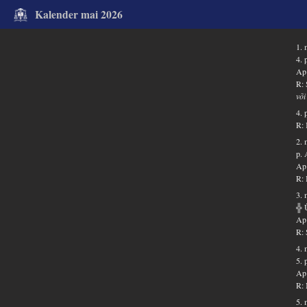
Kalender mai 2026
1. 
4. 
Ap 
R: 
või
4. 
R: 
2. 
p. 
Ap 
R: 
3. 
╬ 
Ap 
R: 
4. 
5.
Ap 
R: 
5. 