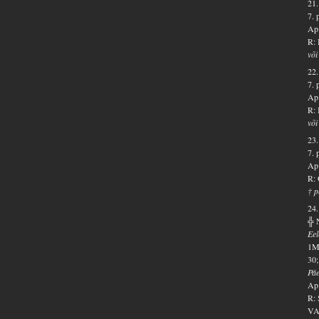
21.
7. 
Ap 
R: 
või
22.
7. 
Ap 
R: 
või
23.
7. 
Ap 
R: 
† p
24.
╬ 
Ee
1Ms
30;
Pä
Ap 
R: 
VA