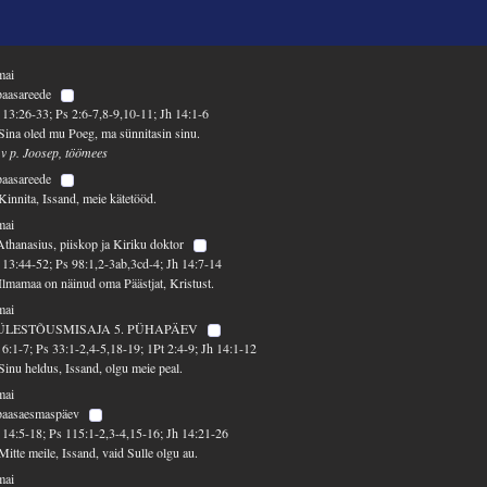
mai
paasareede
13:26-33; Ps 2:6-7,8-9,10-11; Jh 14:1-6
Sina oled mu Poeg, ma sünnitasin sinu.
 v p. Joosep, töömees
paasareede
Kinnita, Issand, meie kätetööd.
mai
Athanasius, piiskop ja Kiriku doktor
13:44-52; Ps 98:1,2-3ab,3cd-4; Jh 14:7-14
Ilmamaa on näinud oma Päästjat, Kristust.
mai
ÜLESTÕUSMISAJA 5. PÜHAPÄEV
6:1-7; Ps 33:1-2,4-5,18-19; 1Pt 2:4-9; Jh 14:1-12
Sinu heldus, Issand, olgu meie peal.
mai
 paasaesmaspäev
14:5-18; Ps 115:1-2,3-4,15-16; Jh 14:21-26
Mitte meile, Issand, vaid Sulle olgu au.
mai