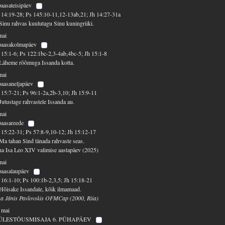
paasateisipäev
14:19-28; Ps 145:10-11,12-13ab,21; Jh 14:27-31a
Sinu rahvas kuulutagu Sinu kuningriiki.
mai
 paasakolmapäev
15:1-6; Ps 122:1bc-2,3-4ab,4bc-5; Jh 15:1-8
Läheme rõõmuga Issanda kotta.
mai
paasaneljapäev
15:7-21; Ps 96:1-2a,2b-3,10; Jh 15:9-11
Jutustage rahvastele Issanda au.
mai
paasareede
15:22-31; Ps 57:8-9,10-12; Jh 15:12-17
Ma tahan Sind tänada rahvaste seas.
a Isa Leo XIV valimise aastapäev (2025)
mai
paasalaupäev
16:1-10; Ps 100:1b-2,3,5; Jh 15:18-21
Hõisake Issandale, kõik ilmamaad.
sa Jānis Pavlovskis OFMCap (2000, Riia)
 mai
ÜLESTÕUSMISAJA 6. PÜHAPÄEV