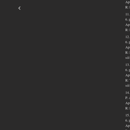
Ap 
R: 
11.
6.
Ap 
R: 
12.
6. 
Ap 
R: 
või
13.
6.
Ap 
R: 
või
14.
P.
Ap 
R: 
15.
6. 
Ap 