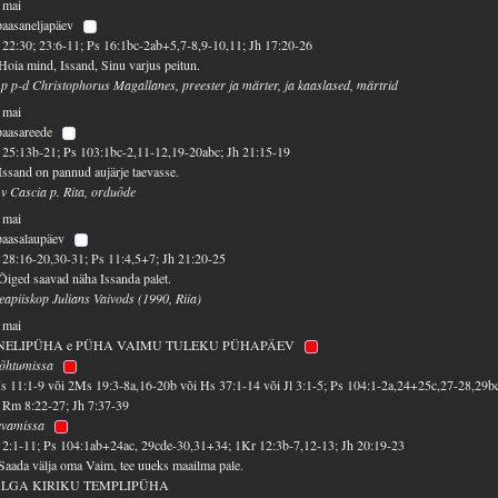
 mai
paasaneljapäev
22:30; 23:6-11; Ps 16:1bc-2ab+5,7-8,9-10,11; Jh 17:20-26
Hoia mind, Issand, Sinu varjus peitun.
 p p-d Christophorus Magallanes, preester ja märter, ja kaaslased, märtrid
 mai
paasareede
25:13b-21; Ps 103:1bc-2,11-12,19-20abc; Jh 21:15-19
Issand on pannud aujärje taevasse.
 v Cascia p. Rita, orduõde
 mai
paasalaupäev
28:16-20,30-31; Ps 11:4,5+7; Jh 21:20-25
Õiged saavad näha Issanda palet.
eapiiskop Julians Vaivods (1990, Riia)
 mai
NELIPÜHA e PÜHA VAIMU TULEKU PÜHAPÄEV
lõhtumissa
 11:1-9 või 2Ms 19:3-8a,16-20b või Hs 37:1-14 või Jl 3:1-5; Ps 104:1-2a,24+25c,27-28,29b
 Rm 8:22-27; Jh 7:37-39
evamissa
2:1-11; Ps 104:1ab+24ac, 29cde-30,31+34; 1Kr 12:3b-7,12-13; Jh 20:19-23
Saada välja oma Vaim, tee uueks maailma pale.
LGA KIRIKU TEMPLIPÜHA