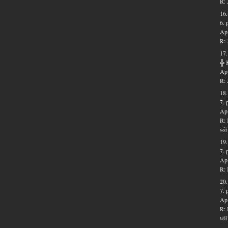
R: 
16.
6. 
Ap 
R: 
17.
╬ 
Ap 
R: 
18.
7.
Ap 
R: 
või
19.
7. 
Ap 
R: 
20.
7.
Ap 
R: 
või