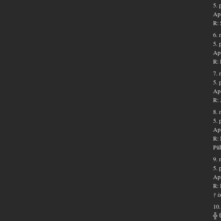
5. 
Ap 
R: 
6. 
5.
Ap 
R: 
7. 
5. 
Ap 
R: 
8. 
5. 
Ap 
R: 
Püh
9. 
5. 
Ap 
R: 
† i
10.
╬ 