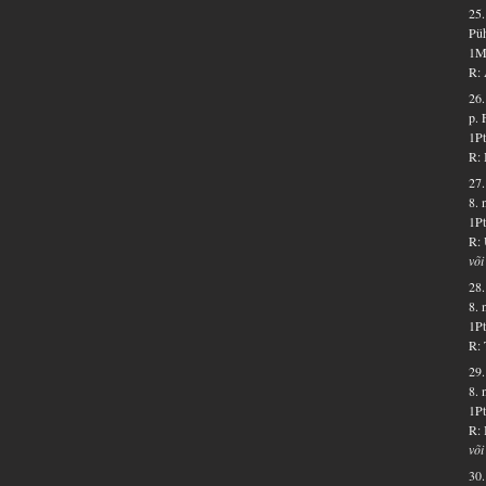
25.
Püh
1Ms
R: 
26.
p. 
1Pt
R: 
27.
8. 
1Pt
R: 
või
28.
8. 
1Pt
R: 
29.
8. 
1Pt
R: 
või
30.