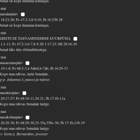
Jumal on kogu ilmamaa kuningas.
 mai
paasalaupäev
18:23-28; Ps 47:2-3,8-9,10; Jh 16:23b-28
Jumal on kogu ilmamaa kuningas.
 mai
KRISTUSE TAEVAMINEMISE SUURPÜHA
1:1-11; Ps 47:2-3,6-7,8-9; Ef 1:17-23; Mt 28:16-20
Jumal läks üles rõõmuhõisetega.
 mai
 paasaesmaspäev
19:1-8; Ps 68:2-3,4-5abef,6-7ab; Jh 16:29-33
Kogu maa rahvas, laula Jumalale.
 p p. Johannes I, paavst ja märter.
 mai
paasateisipäev
20:17-27; Ps 68:10-11,20-21; Jh 17:1b-11a
Kogu maa rahvas Jumalale laulge.
 mai
 paasakolmapäev
20:28-38; Ps 68:29-30,33-35a,35bc-36; Jh 17:1b,11b-19
Kogu maa rahvas Jumalale laulge.
 v: Siena p. Bernardino, preester