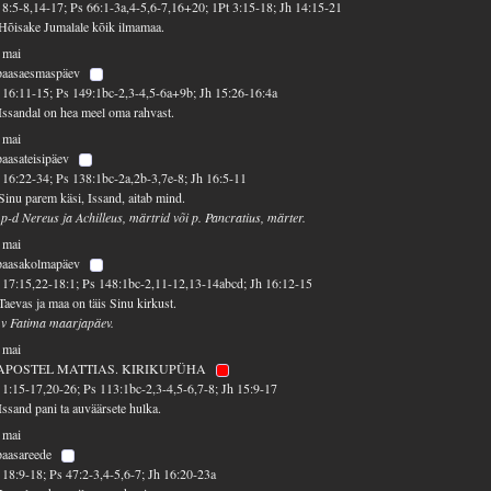
8:5-8,14-17; Ps 66:1-3a,4-5,6-7,16+20; 1Pt 3:15-18; Jh 14:15-21
Hõisake Jumalale kõik ilmamaa.
 mai
 paasaesmaspäev
16:11-15; Ps 149:1bc-2,3-4,5-6a+9b; Jh 15:26-16:4a
Issandal on hea meel oma rahvast.
 mai
paasateisipäev
16:22-34; Ps 138:1bc-2a,2b-3,7e-8; Jh 16:5-11
Sinu parem käsi, Issand, aitab mind.
 p-d Nereus ja Achilleus, märtrid või p. Pancratius, märter.
 mai
 paasakolmapäev
17:15,22-18:1; Ps 148:1bc-2,11-12,13-14abcd; Jh 16:12-15
Taevas ja maa on täis Sinu kirkust.
 v Fatima maarjapäev.
 mai
 APOSTEL MATTIAS. KIRIKUPÜHA
1:15-17,20-26; Ps 113:1bc-2,3-4,5-6,7-8; Jh 15:9-17
Issand pani ta auväärsete hulka.
 mai
paasareede
18:9-18; Ps 47:2-3,4-5,6-7; Jh 16:20-23a