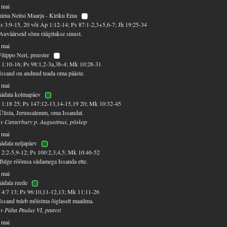
 mai
ima Neitsi Maarja - Kiriku Ema
 3:9-15, 20 või Ap 1:12-14; Ps 87:1-2,3+5,6-7; Jh 19:25-34
Auväärseid sõnu räägitakse sinust.
 mai
Filippo Neri, preester
 1:10-16; Ps 98:1,2-3a,3b-4; Mk 10:28-31
Issand on andnud teada oma pääste.
 mai
nädala kolmapäev
 1:18 25; Ps 147:12-13,14-15,19 20; Mk 10:32-45
Ülista, Jeruusalemm, oma Issandat.
 v Canterbury p. Augustinus, piiskop
 mai
nädala neljapäev
 2:2-5,9-12; Ps 100:2,3,4,5; Mk 10:46-52
Tulge rõõmsa südamega Issanda ette.
 mai
nädala reede
 4:7 13; Ps 96:10,11-12,13; Mk 11:11-26
Issand tuleb mõistma õiglaselt maailma.
 v Püha Paulus VI, paavst
 mai