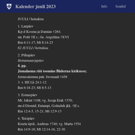
Kalender juuli 2023
Info
Seaded
JUULI / heinakuu
1. Laupäev
Kp-d Kosma ja Damian †284;
mr. Potit †II s.; õu. Angeliina †XVI
Rm 6:11-17; Mt 8:14-23
62 JUULI / heinakuu
2. Pühapäev
Heinamaarjapäev
4. pp.
Jumalaema rüü toomine Blaherna kirikusse;
Jeruusalemma patr. Juvenaali †458
3. v. HE Lk 24:1-12
Rm 6:18-23; Mt 8:5-13
3. Esmaspäev
Mr. Jakint †108; vg. Jesaja Erak †370;
mr-d Diomid, Eulampi, Golinduh jkk. †II s.
Rm 12:4-5, 15-21; Mt 12:9-13
4. Teisipäev
Kreeta üpsk. Andreas †740; vg. Marta †554
Rm 14:9-18; Mt 12:14-16, 22-30