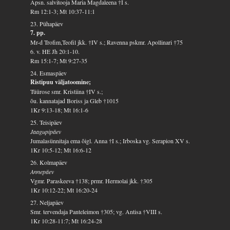
Apsn. salvitooja Maria Magdaleena †I s.
Rm 12:1-3; Mt 10:37-11:1
23. Pühapäev
7. pp.
Mr-d Trofim,Teofil jkk. †IV s.; Ravenna pskmr. Apollinari †75
6. v. HE Jh 20:1-10.
Rm 15:1-7; Mt 9:27-35
24. Esmaspäev
Ristipuu väljatoomine;
Tüürose smr. Kristiina †IV s.;
õu. kannatajad Boriss ja Gleb †1015
1Kr 9:13-18; Mt 16:1-6
25. Teisipäev
Jaagupipäev
Jumalasünnitaja ema õigl. Anna †I s.; Irboska vg. Serapion XV s.
1Kr 10:5-12; Mt 16:6-12
26. Kolmapäev
Annepäev
Vgmr. Paraskeeva †138; prmr. Hermolai jkk. †305
1Kr 10:12-22; Mt 16:20-24
27. Neljapäev
Smr. tervendaja Panteleimon †305; vg. Antisa †VIII s.
1Kr 10:28-11:7; Mt 16:24-28