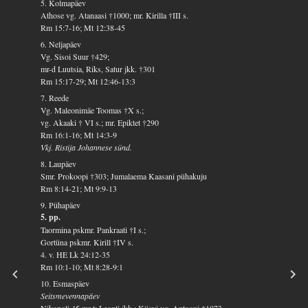
5. Kolmapäev
Athose vg. Atanaasi †1000; mr. Kirilla †III s.
Rm 15:7-16; Mt 12:38-45
6. Neljapäev
Vg. Sisoi Suur †429;
mr-d Luutsia, Riks, Satur jkk. †301
Rm 15:17-29; Mt 12:46-13:3
7. Reede
Vg. Maleonimäe Toomas †X s.;
vg. Akaaki † VI s.; mr. Epiktet †290
Rm 16:1-16; Mt 14:3-9
Vkj. Ristija Johannese sünd.
8. Laupäev
Smr. Prokoopi †303; Jumalaema Kaasani pühakuju
Rm 8:14-21; Mt 9:9-13
9. Pühapäev
5. pp.
Taormina pskmr. Pankraati †I s.;
Gortüna pskmr. Kirill †IV s.
4. v. HE Lk 24:12-35
Rm 10:1-10; Mt 8:28-9:1
10. Esmaspäev
Seitsmevennapäev
Nikopoli 45 mr-t: Leonti jkk.; Kiievi vg. Antooni †1073