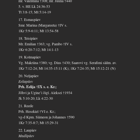
mr. Valentiina †308; mr. Juulia †440
5. v. HE Lk 24:36-53
Tt 3:8-15; Mt 5:14-19
17. Esmaspäev
Smr. Marina (Margareeta) †IV s.
1Kr 5:9-6:11; Mt 13:54-58
18. Teisipäev
Mr. Emilian †363; vg. Pambo †IV s.
1Kr 6:20-7:12; Mt 14:1-13
19. Kolmapäev
Vg. Makriina †380; vg. Dius †430; Saarovi vg. Serafimi säilm. av.
1Kr 7:12-24; Mt 14:35-15:11 (K); 1Kr 7:24-35; Mt 15:12-21 (N)
20. Neljapäev
Eeliapäev
Prh. Eelija †IX s. e. Kr.;
Jõhvi ja Ugine’i õigl. Aleksei †1934
Jk 5:10-20; Lk 4:22-30
21. Reede
Prh. Hesekiel †VI e. Kr.;
vg-d Kpm. Siimeon ja Johannes †590
1Kr 7:35-8:7; Mt 15:29-31
22. Laupäev
Madlipäev