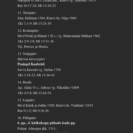
Rm 16:17-24; Mt 13:10-23
11. Teisipäev
Smr. Eufiimia †304; Kiievi õu. Olga †969
1Kr 1:1-9; Mt 13:24-30
12. Kolmapäev
Mr-d Prokl ja Hilaari † II s.; vg. Maleonimäe Miikael †962
1Kr 2:9-3:8; Mt 13:31-36
Vkj. Peetrus ja Paulus
13. Neljapäev
Mareta-karusepäev
Peaingel Kaabriel;
Savva kloostri vg. Stefan †794
1Kr 3:18-23; Mt 13:36-43
14. Reede
Ap. Akila †I s.; Athose vg. Nikodim †1809
1Kr 4:5-8; Mt 13:44-54
15. Laupäev
Mr-d Kiirik ja Julitta †305; Kiievi õu. Vladimir †1015
Rm 9:1-5; Mt 9:18-26
16. Pühapäev
6. pp., 4. kirikukogu pühade isade pp.
Pskmr. Atinogen jkk. †311;