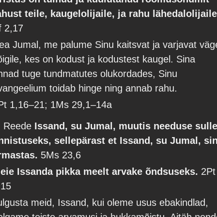
ahust teile, kaugelolijaile, ja rahu lähedalolijaile
f 2,17
ea Jumal, me palume Sinu kaitsvat ja varjavat väg
õigile, kes on kodust ja kodustest kaugel. Sina
nnad tuge tundmatutes olukordades, Sinu
vangeelium toidab hinge ning annab rahu.
Pt 1,16–21; 1Ms 29,1–14a
. Reede
Issand, su Jumal, muutis needuse sull
nnistuseks, sellepärast et Issand, su Jumal, si
rmastas.
5Ms 23,6
eie Issanda pikka meelt arvake õndsuseks.
2Pt
,15
ulgusta meid, Issand, kui oleme usus ebakindlad,