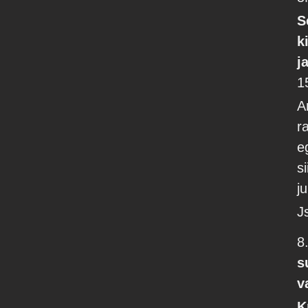
S
k
j
1
A
r
e
s
j
J
8
s
v
K