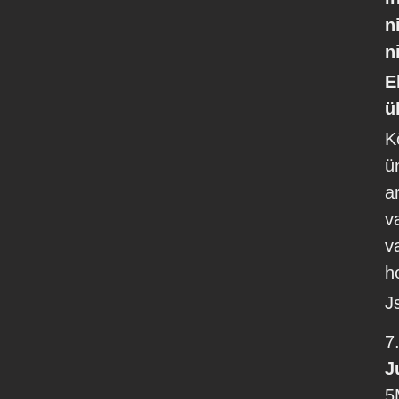
n
n
E
ü
K
ü
a
v
v
h
J
7
J
5