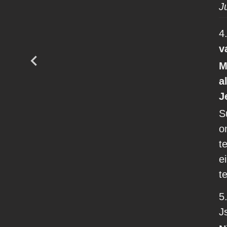
J
4
v
M
a
J
S
o
t
e
t
5
J