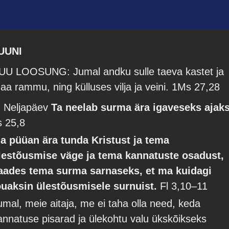
UUNI
UU LOOSUNG: Jumal andku sulle taeva kastet ja
aa rammu, ning külluses vilja ja veini.
1Ms 27,28
. Neljapäev
Ta neelab surma ära igaveseks ajaks
s 25,8
a püüan ära tunda Kristust ja tema
lestõusmise väge ja tema kannatuste osadust,
aades tema surma sarnaseks, et ma kuidagi
õuaksin ülestõusmisele surnuist.
Fl 3,10–11
umal, meie aitaja, me ei taha olla need, keda
annatuse pisarad ja ülekohtu valu ükskõikseks