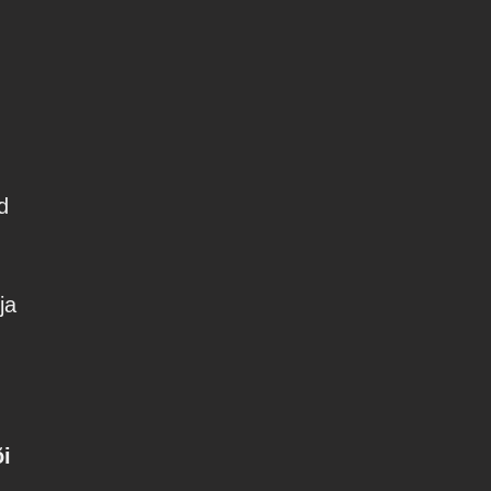
d
ja
õi