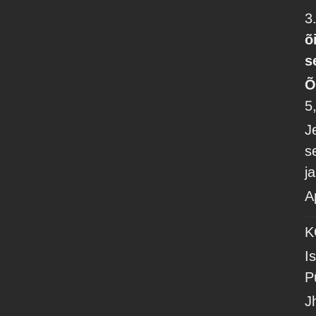
3
õ
s
Õ
5
J
s
j
A
K
I
P
J