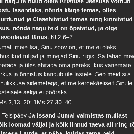
ii nagu te nüüd olete Kristuse Jeesuse võtnud
astu Issandaks, nõnda käige temas, olles
uurdunud ja ülesehitatud temas ning kinnitatud
sus, nõnda nagu teid on õpetatud, ja olge
levoolavad tänus.
Kl 2,6–7
umal, meie Isa, Sinu soov on, et me ei oleks
uhuslikud tulijad ja minejad Sinu riigis. Sa tahad mei
petada ja üles ehitada oma pereks, kus vanemate
arkus ja õnnistus kandub üle lastele. Seo meid siis
änulikkuse sidemetega, et me kergekäeliselt Sinule 
ksteisele selga ei pööraks.
Ms 3,13–20; 1Ms 27,30–40
. Teisipäev
Ja Issand Jumal valmistas mullast
õik loomad väljal ja kõik linnud taeva all ning t
nimese juurde, et näha, kuidas tema neid