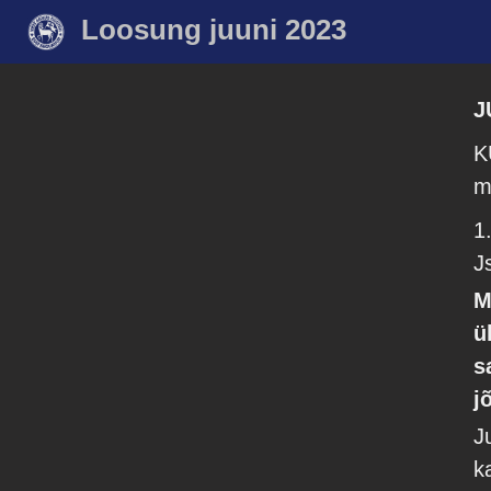
Loosung juuni 2023
J
K
m
1
J
M
ü
s
j
J
k