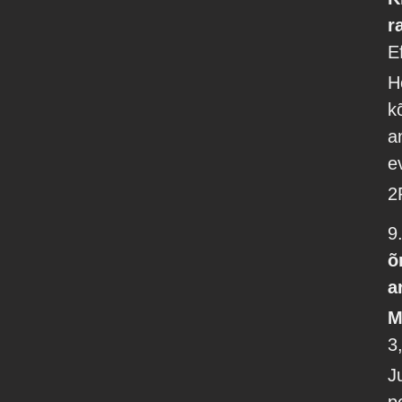
r
E
H
k
a
e
2
9
õ
a
M
3
J