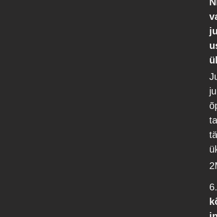
N
v
j
u
ü
J
j
õ
t
t
ü
2
6
k
i