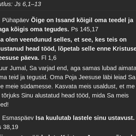
utlus: Js 6,1–13
. Pühapäev
Õige on Issand kõigil oma teedel ja
aga kõigis oma tegudes.
Ps 145,17
a olen veendunud selles, et see, kes teis on
lustanud head tööd, lõpetab selle enne Kristus
eesuse päeva.
Fl 1,6
uur Jumal, Sa varjad end, aga samas lubad aimat
ma teid ja tegusid. Oma Poja Jeesuse läbi leiad Sa
ee meie südamesse. Kasvata meis usaldust, et me
i tõrjuks Sinu alustatud head tööd, mida Sa meis
eed!
. Esmaspäev
Isa kuulutab lastele sinu ustavust.
s 38,19