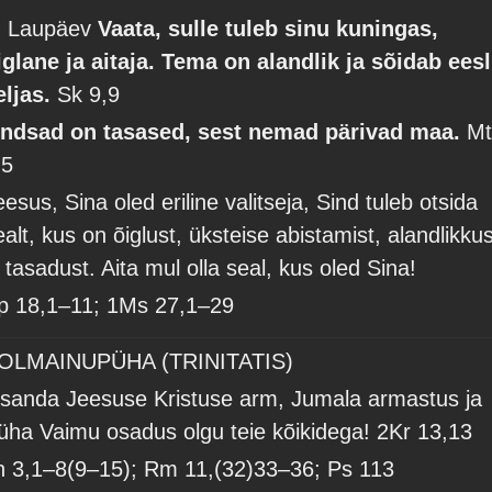
. Laupäev
Vaata, sulle tuleb sinu kuningas,
iglane ja aitaja. Tema on alandlik ja sõidab eesl
eljas.
Sk 9,9
ndsad on tasased, sest nemad pärivad maa.
M
,5
eesus, Sina oled eriline valitseja, Sind tuleb otsida
ealt, kus on õiglust, üksteise abistamist, alandlikkus
a tasadust. Aita mul olla seal, kus oled Sina!
p 18,1–11; 1Ms 27,1–29
OLMAINUPÜHA (TRINITATIS)
ssanda Jeesuse Kristuse arm, Jumala armastus ja
üha Vaimu osadus olgu teie kõikidega!
2Kr 13,13
h 3,1–8(9–15); Rm 11,(32)33–36; Ps 113