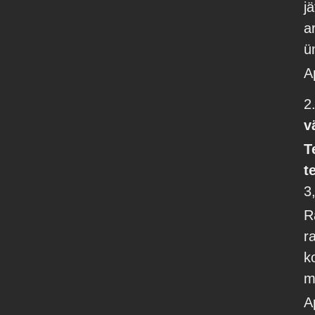
j
a
ü
A
2
v
T
t
3
R
r
k
m
A