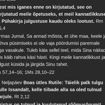
est mis iganes enne on kirjutatud, see on
irjutatud meile õpetuseks, et meil kannatlikkus
a Pühakirja julgustuse kaudu oleks lootust.
Rm
5,4
rmas Jumal, Sa annad mõista, et ühe maa, keele j
ahva püsimiseks ei ole vaja pöördumisi paremale
ga vasakule. Tuleb käia sellel teel, mida Sina näita
iis käib rahva käsi hästi. Kingi meile kannatlikkust j
ulgust küsida ja järgida Sinu tahet.
s 57,14–16; 1Ms 28,10–22
. Neljapäev
Boas ütles Rutile: Täielik palk tulgu
ulle Issandalt, kelle tiibade alla sa oled tulnud
arjule.
Rt 2,12
ristus on tulnud ja kuulutanud rõõmusõnumit