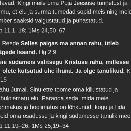
ätavad. Kingi meile oma Poja Jeesuse tunnetust ja
rmu, et elu ja surma tumedad sopid meis ning mei
mber saaksid valgustatud ja puhastatud.
p 11,1–18; 1Ms 24,50–67
. Reede
Selles paigas ma annan rahu, ütleb
ägede Issand.
Hg 2,9
eie südameis valitsegu Kristuse rahu, millesse
e olete kutsutud ühe ihuna. Ja olge tänulikud.
K
,15
ahu Jumal, Sinu ette toome oma killustatud ja
ahulolematu elu. Paranda seda, mida meie
ohmakus ja hoolimatus on lõhkunud, kogu ja liida
eid oma osadusse ja kingi südamesse tänulik meel
p 11,19–26; 1Ms 25,19–34