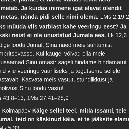
imetab. Ja kuidas inimene igat elavat olendit
imetas, nõnda pidi selle nimi olema.
1Ms 2,19.
ks müüda viis varblast kahe veeringu eest? Ja
kski neist ei ole unustatud Jumala ees.
Lk 12,6
õige loodu Jumal, Sina näed meie suhtumist
mbritsevasse. Kui kaugel võivad olla meie
rusaamad Sinu omast: sageli hindame hindamatut
aid viie veeringu vääriliseks ja tegutseme sellele
astavalt. Kasvata meis vastutustundlikkust ja
oolivust Sinu loodu vastu!
s 43,8–13; 1Ms 27,41–28,9
. Kolmapäev
Käige sellel teel, mida Issand, teie
umal, teid on käskinud käia, et te jääksite elam
Ms 5,33