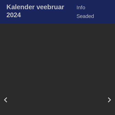
Kalender veebruar
Info
2024
Seaded