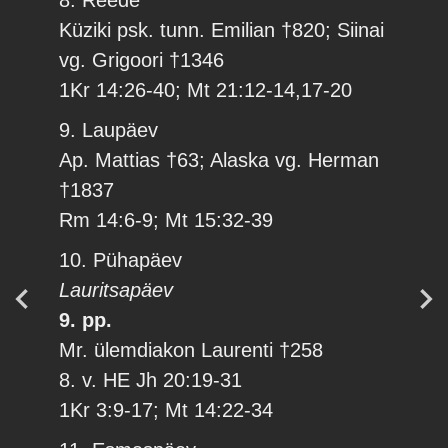
8. Reede
Küziki psk. tunn. Emilian †820; Siinai
vg. Grigoori †1346
1Kr 14:26-40; Mt 21:12-14,17-20
9. Laupäev
Ap. Mattias †63; Alaska vg. Herman
†1837
Rm 14:6-9; Mt 15:32-39
10. Pühapäev
Lauritsapäev
9. pp.
Mr. ülemdiakon Laurenti †258
8. v. HE Jh 20:19-31
1Kr 3:9-17; Mt 14:22-34