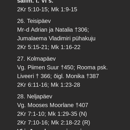
säilm. t. VI s.
2Kr 5:10-15; Mk 1:9-15
26. Teisipäev
Mr-d Adrian ja Natalia †306;
Jumalaema Vladimiri pühakuju
2Kr 5:15-21; Mk 1:16-22
27. Kolmapäev
Vg. Piimen Suur †450; Rooma psk.
Liveeri † 366; õigl. Monika †387
2Kr 6:11-16; Mk 1:23-28
28. Neljapäev
Vg. Mooses Moorlane †407
2Kr 7:1-10; Mk 1:29-35 (N)
2Kr 7:10-16; Mk 2:18-22 (R)