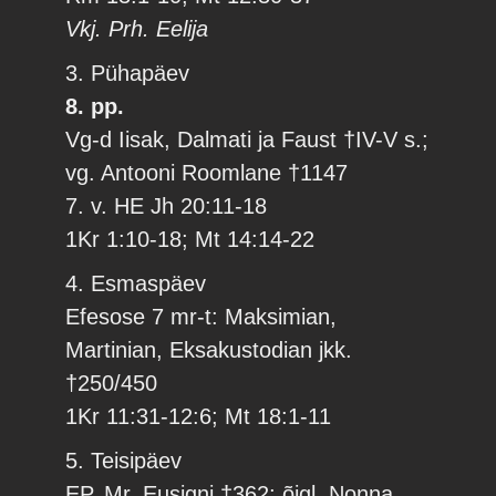
Vkj. Prh. Eelija
3. Pühapäev
8. pp.
Vg-d Iisak, Dalmati ja Faust †IV-V s.;
vg. Antooni Roomlane †1147
7. v. HE Jh 20:11-18
1Kr 1:10-18; Mt 14:14-22
4. Esmaspäev
Efesose 7 mr-t: Maksimian,
Martinian, Eksakustodian jkk.
†250/450
1Kr 11:31-12:6; Mt 18:1-11
5. Teisipäev
EP. Mr. Eusigni †362; õigl. Nonna