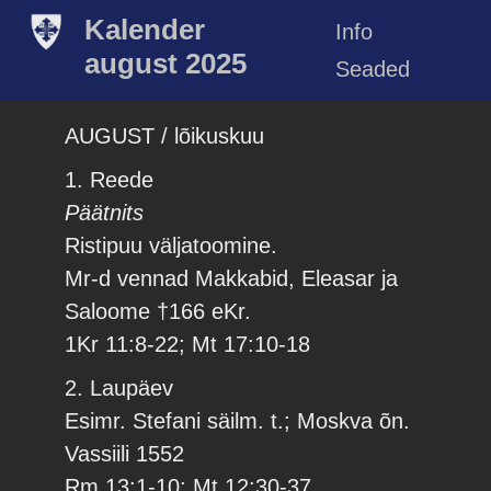
Kalender
Info
august 2025
Seaded
AUGUST / lõikuskuu
1. Reede
Päätnits
Ristipuu väljatoomine.
Mr-d vennad Makkabid, Eleasar ja
Saloome †166 eKr.
1Kr 11:8-22; Mt 17:10-18
2. Laupäev
Esimr. Stefani säilm. t.; Moskva õn.
Vassiili 1552
Rm 13:1-10; Mt 12:30-37