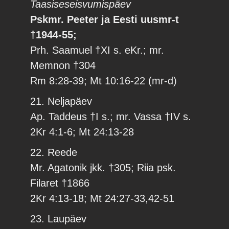
Taasiseseisvumispäev
Pskmr. Peeter ja Eesti uusmr-t
†1944-55;
Prh. Saamuel †XI s. eKr.; mr.
Memnon †304
Rm 8:28-39; Mt 10:16-22 (mr-d)
21. Neljapäev
Ap. Taddeus †I s.; mr. Vassa †IV s.
2Kr 4:1-6; Mt 24:13-28
22. Reede
Mr. Agatonik jkk. †305; Riia psk.
Filaret †1866
2Kr 4:13-18; Mt 24:27-33,42-51
23. Laupäev