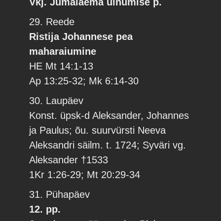
Vkj. Jumalaema uinumise p.
29. Reede
Ristija Johannese pea
maharaiumine
HE Mt 14:1-13
Ap 13:25-32; Mk 6:14-30
30. Laupäev
Konst. üpsk-d Aleksander, Johannes
ja Paulus; õu. suurvürsti Neeva
Aleksandri säilm. t. 1724; Syväri vg.
Aleksander †1533
1Kr 1:26-29; Mt 20:29-34
31. Pühapäev
12. pp.