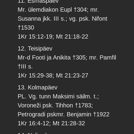
11. Esmaspäev
Mr. ülemdiakon Eupl †304; mr.
Susanna jkk. III s.; vg. psk. Nifont
†1530
1Kr 15:12-19; Mt 21:18-22
12. Teisipäev
Mr-d Footi ja Anikita †305; mr. Pamfil
†III s.
1Kr 15:29-38; Mt 21:23-27
13. Kolmapäev
PL. Vg. tunn Maksimi säilm. t.;
Voroneži psk. Tihhon †1783;
Petrogradi pskmr. Benjamin †1922
1Kr 16:4-12; Mt 21:28-32