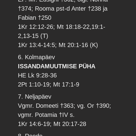
†374; Rooma pst-d Anter †238 ja
Fabian †250
1Kr 12:12-26; Mt 18:18-22,19:1-
2,13-15 (T)
1Kr 13:4-14:5; Mt 20:1-16 (K)
6. Kolmapäev
ISSANDAMUUTMISE PÜHA
HE Lk 9:28-36
2Pt 1:10-19; Mt 17:1-9
7. Neljapäev
Vgmr. Domeeti †363; vg. Or †390;
vgmr. Potamia †IV s.
1Kr 14:6-19; Mt 20:17-28