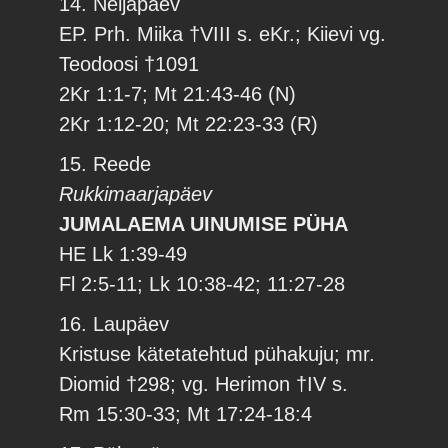
14. Neljapäev
EP. Prh. Miika †VIII s. eKr.; Kiievi vg.
Teodoosi †1091
2Kr 1:1-7; Mt 21:43-46 (N)
2Kr 1:12-20; Mt 22:23-33 (R)
15. Reede
Rukkimaarjapäev
JUMALAEMA UINUMISE PÜHA
HE Lk 1:39-49
Fl 2:5-11; Lk 10:38-42; 11:27-28
16. Laupäev
Kristuse kätetatehtud pühakuju; mr.
Diomid †298; vg. Herimon †IV s.
Rm 15:30-33; Mt 17:24-18:4