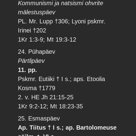
Kommunismi ja natsismi ohvrite
mälestuspäev
PL. Mr. Lupp †306; Lyoni pskmr.
Irinei †202
1Kr 1:3-9; Mt 19:3-12
24. Pühapäev
Pärtlipäev
11. pp.
Pskmr. Eutiiki † I s.; aps. Etoolia
Kosma †1779
2. v. HE Jh 21:15-25
1Kr 9:2-12; Mt 18:23-35
25. Esmaspäev
Ap. Tiitus † I s.; ap. Bartolomeuse