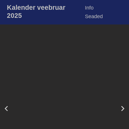
Kalender veebruar
Info
2025
Seaded