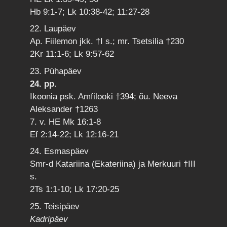
Hb 9:1-7; Lk 10:38-42; 11:27-28
22. Laupäev
Ap. Fiilemon jkk. †I s.; mr. Tsetsilia †230
2Kr 11:1-6; Lk 9:57-62
23. Pühapäev
24. pp.
Ikoonia psk. Amfilooki †394; õu. Neeva
Aleksander †1263
7. v. HE Mk 16:1-8
Ef 2:14-22; Lk 12:16-21
24. Esmaspäev
Smr-d Katariina (Ekateriina) ja Merkuuri †III
s.
2Ts 1:1-10; Lk 17:20-25
25. Teisipäev
Kadripäev