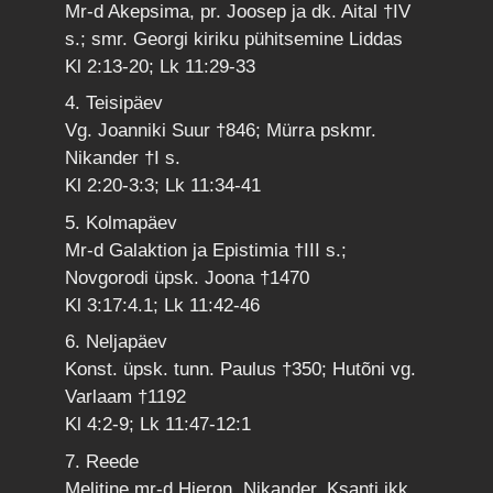
Mr-d Akepsima, pr. Joosep ja dk. Aital †IV
s.; smr. Georgi kiriku pühitsemine Liddas
Kl 2:13-20; Lk 11:29-33
4. Teisipäev
Vg. Joanniki Suur †846; Mürra pskmr.
Nikander †I s.
Kl 2:20-3:3; Lk 11:34-41
5. Kolmapäev
Mr-d Galaktion ja Epistimia †III s.;
Novgorodi üpsk. Joona †1470
Kl 3:17:4.1; Lk 11:42-46
6. Neljapäev
Konst. üpsk. tunn. Paulus †350; Hutõni vg.
Varlaam †1192
Kl 4:2-9; Lk 11:47-12:1
7. Reede
Melitine mr-d Hieron, Nikander, Ksanti jkk.