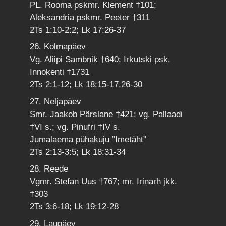
PL. Rooma pskmr. Klement †101;
Aleksandria pskmr. Peeter †311
2Ts 1:10-2:2; Lk 17:26-37
26. Kolmapäev
Vg. Aliipi Sambnik †640; Irkutski psk.
Innokenti †1731
2Ts 2:1-12; Lk 18:15-17,26-30
27. Neljapäev
Smr. Jaakob Pärslane †421; vg. Pallaadi
†VI s.; vg. Pinufri †IV s.
Jumalaema pühakuju ”Imetäht”
2Ts 2:13-3:5; Lk 18:31-34
28. Reede
Vgmr. Stefan Uus †767; mr. Irinarh jkk.
†303
2Ts 3:6-18; Lk 19:12-28
29. Laupäev