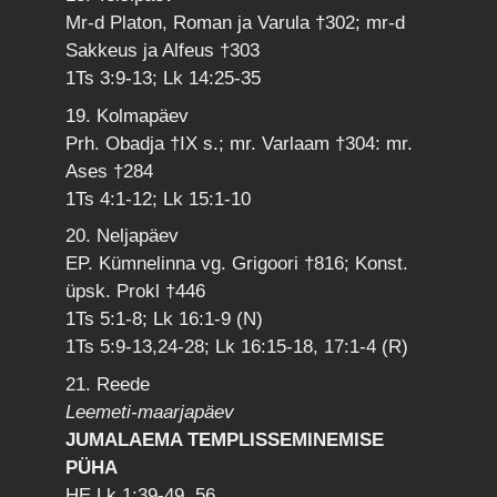
Mr-d Platon, Roman ja Varula †302; mr-d
Sakkeus ja Alfeus †303
1Ts 3:9-13; Lk 14:25-35
19. Kolmapäev
Prh. Obadja †IX s.; mr. Varlaam †304: mr.
Ases †284
1Ts 4:1-12; Lk 15:1-10
20. Neljapäev
EP. Kümnelinna vg. Grigoori †816; Konst.
üpsk. Prokl †446
1Ts 5:1-8; Lk 16:1-9 (N)
1Ts 5:9-13,24-28; Lk 16:15-18, 17:1-4 (R)
21. Reede
Leemeti-maarjapäev
JUMALAEMA TEMPLISSEMINEMISE
PÜHA
HE Lk 1:39-49, 56