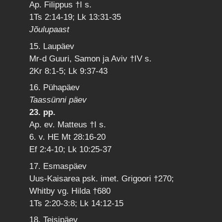
Ap. Filippus †I s.
1Ts 2:14-19; Lk 13:31-35
Jõulupaast
15. Laupäev
Mr-d Guuri, Samon ja Aviv †IV s.
2Kr 8:1-5; Lk 9:37-43
16. Pühapäev
Taassünni päev
23. pp.
Ap. ev. Matteus †I s.
6. v. HE Mt 28:16-20
Ef 2:4-10; Lk 10:25-37
17. Esmaspäev
Uus-Kaisarea psk. imet. Grigoori †270;
Whitby vg. Hilda †680
1Ts 2:20-3:8; Lk 14:12-15
18. Teisipäev