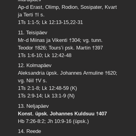
Ap-d Erast, Olimp, Rodion, Sosipater, Kvart
ja Terti †I s.
1Ts 1:1-5; Lk 12:13-15,22-31
11. Teisipäev
Mr-d Miinas ja Vikenti †304; vg. tunn.
Teodor †826; Tours’i psk. Martin †397
1Ts 1:6-10; Lk 12:42-48
12. Kolmapäev
Aleksandria üpsk. Johannes Armuline †620;
vg. Niil †V s.
1Ts 2:1-8; Lk 12:48-59 (K)
1Ts 2:9-14; Lk 13:1-9 (N)
13. Neljapäev
Konst. üpsk. Johannes Kuldsuu †407
Hb 7:26-8:2; Jh 10:9-16 (üpsk.)
14. Reede