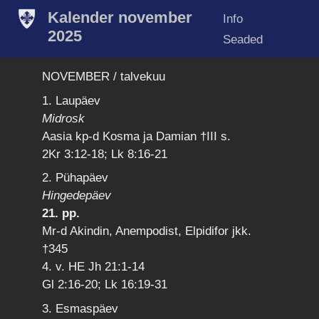
Kalender november
Info
2025
Seaded
NOVEMBER / talvekuu
1. Laupäev
Midrosk
Aasia kp-d Kosma ja Damian †III s.
2Kr 3:12-18; Lk 8:16-21
2. Pühapäev
Hingedepäev
21. pp.
Mr-d Akindin, Anempodist, Elpidifor jkk.
†345
4. v. HE Jh 21:1-14
Gl 2:16-20; Lk 16:19-31
3. Esmaspäev