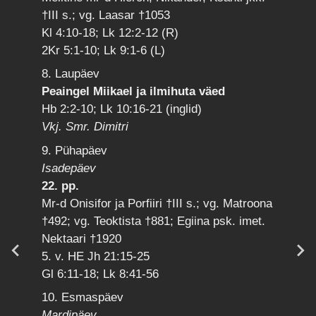
†III s.; vg. Laasar †1053
Kl 4:10-18; Lk 12:2-12 (R)
2Kr 5:1-10; Lk 9:1-6 (L)
8. Laupäev
Peaingel Miikael ja ilmihuta väed
Hb 2:2-10; Lk 10:16-21 (inglid)
Vkj. Smr. Dimitri
9. Pühapäev
Isadepäev
22. pp.
Mr-d Onisifor ja Porfiiri †III s.; vg. Matroona
†492; vg. Teoktista †881; Egiina psk. imet.
Nektaari †1920
5. v. HE Jh 21:15-25
Gl 6:11-18; Lk 8:41-56
10. Esmaspäev
Mardipäev