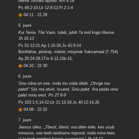
oleme Jumala lapsed. Rm 8:16
Ps 48:2-15;Lk 12:8-12;Fl 2:1-4
04.11
-
22.29
5. juuni
Kui Tema, Tõe Vaim, tuleb, juhib Ta teid kogu tõesse.
Jh 16:13
Ps 51:12-21;Ap 1:15-26;Js 41:8-14
Bonifatius, piiskop, märter, misjonär Saksamaal († 754)
Ap 20:24-28;1Tm 6:12,15b-15;
04.10
-
22.30
6. juuni
Sinu sõna on see, mida mu süda ütleb: „Otsige mu
palet!“ Siis ma otsin, Issand, Sinu palet. Ära peida oma
palet minu eest. Ps 27:8-9
Ps 103:1-5,14-22;Lk 21:12-19;Js 40:12-14,26
04.09
-
22.32
7. juuni
Jeesus ütles: „Tõesti, tõesti, ma ütlen teile, kes usub
minusse, see teeb neidsamu tegusid, mida mina teen,
ja ta teeb nendest hoopis suuremaid.“ Jh 14:12