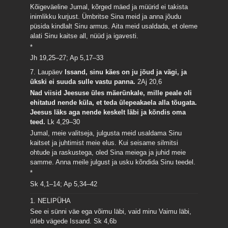
Kõigeväeline Jumal, kõrged mäed ja müürid ei takista
inimlikku kurjust. Ümbritse Sina meid ja anna jõudu
püsida kindlalt Sinu armus. Aita meid usaldada, et oleme
alati Sinu kaitse all, nüüd ja igavesti.
*
Jh 19,25–27; Ap 5,17–33
7. Laupäev
Issand, sinu käes on ju jõud ja vägi, ja
ükski ei suuda sulle vastu panna.
2Aj 20,6
Nad viisid Jeesuse üles mäerünkale, mille peale oli
ehitatud nende küla, et teda ülepeakaela alla tõugata.
Jeesus läks aga nende keskelt läbi ja kõndis oma
teed.
Lk 4,29–30
Jumal, meie valitseja, julgusta meid usaldama Sinu
kaitset ja juhtimist meie elus. Kui seisame silmitsi
ohtude ja raskustega, oled Sina meiega ja juhid meie
samme. Anna meile julgust ja usku kõndida Sinu teedel.
*
Sk 4,1–14; Ap 5,34–42
1. NELIPÜHA
See ei sünni väe ega võimu läbi, vaid minu Vaimu läbi,
ütleb vägede Issand.
Sk 4,6b