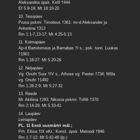
Aleksandria üpsk. Kirill †444
Ef 5:9-19; Mt 18:10-20
10. Teisipäev
Prusa pskmr. Timoteus †361: mr-d Aleksander ja
Antoniina †313
Rm 1:1-7,13-17; Mt 4:25-5:13
11. Kolmapäev
Ap-d Bartolomeus ja Barnabas †I s.; psk. tunn. Luukas
†1961
Rm 1:18-27: Mt 5:20-26
12. Neljapäev
Vg. Onufri Suur †IV s.; Athose vg. Peeter †734; Mõla
vg. Onufri †1492
Rm 1:28-2:9; Mt 5:27-32
13. Reede
Mr. Akiliina †293; Nikosia pskmr. Trifilli †370
Rm 2:14-29; Mt 5:33-41
14. Laupäev
Leinapäev
PL. 11 Eesti uusmärtri mäl.;
Prh. Eliisa †IX eKr.; Konst. üpsk. Metoodi †846
Rm 1:7-12; Mt 5:42-48 (lp.)