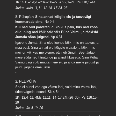
Jh 14,15–19(20–23a)23b–27; Ap 2,1–21; Ps 118,1–14
Jutlus: 4Ms 11,11–12.14–17.24–25
8. Pühapäev
Sina annad kõigile elu ja taevavägi
kummardab sind.
Ne 9,6
Kui nad olid palvetanud, kõikus paik, kus nad koos
olid, ning nad kõik said täis Püha Vaimu ja rääkisid
Jumala sõna julgesti.
Ap 4,31
Igavene Jumal, Sina oled loonud kõik, mis on taevas ja
maa peal. Sina annad elu kõigele elavale ja kõik, mis
meil on või kes me oleme, pärineb Sinult. See täidab
meie südamed tänutunde ja alandlikkusega. Sinu Püha
Vaimu vägi võib muuta meie elu ja anda meile julgust ja
jõudu jagada oma usku.
*
2. NELIPÜHA
See ei sünni väe ega võimu läbi, vaid minu Vaimu läbi,
ütleb vägede Issand.
Sk 4,6b
1Kr 12,4–11; 4Ms 11,11f.14–17.24f.(26–30); Ps 118,15–
29
Jutlus: Jh 4,19–26