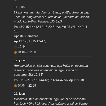
11. juuni
Ükski, kes Jumala Vaimus räägib, ei ütle: „Neetud olgu
Jeesus!“ ning ükski ei suuda öelda: „Jeesus on Issand!“
muidu kui Pühas Vaimus. 1Kr 12:3
Ps 48:2-15;1Kr 12:12-13,20-31;Ap 8:9-25 või 1Kr 2:11-
16
Apostel Barnabas
Ap 13:1-5;Jh 15:12–17;
10.44
04.04
-
22.38
12. juuni
Armuandides on küll erinevusi, aga Vaim on seesama,
ja teenimisviisides on erinevusi, aga Issand on
seesama. 1Kr 12:4-5
Ps 51:12-21;Ap 10:44-48;Jh 6:44-47 või Ap 11:1-18
04.04
-
22.39
13. juuni
Väeavaldustes on erinevusi, aga Jumal on seesama,
kes teeb kõike kõikides. Aga igaühele antakse Vaimu