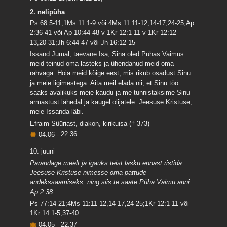
2. nelipüha
Ps 68:5-11;1Ms 11:1-9 või 4Ms 11:11-12,14-17,24-25;Ap
2:36-41 või Ap 10:44-48 v 1Kr 12:1-11 v 1Kr 12:12-
13,20-31;Jh 6:44-47 või Jh 16:12-15
Issand Jumal, taevane Isa, Sina oled Pühas Vaimus
meid teinud oma lasteks ja ühendanud meid oma
rahvaga. Hoia meid kõige eest, mis rikub osadust Sinu
ja meie ligimestega. Aita meil elada nii, et Sinu töö
saaks avalikuks meie kaudu ja me tunnistaksime Sinu
armastust lähedal ja kaugel olijatele. Jeesuse Kristuse,
meie Issanda läbi.
Efraim Süüriast, diakon, kirikuisa († 373)
04.06
-
22.36
10. juuni
Parandage meelt ja igaüks teist lasku ennast ristida
Jeesuse Kristuse nimesse oma pattude
andekssaamiseks, ning siis te saate Püha Vaimu anni.
Ap 2:38
Ps 77:14-21;4Ms 11:11-12,14-17,24-25;1Kr 12:1-11 või
1Kr 14:1-5,37-40
04.05
-
22.37