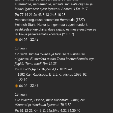
surematule, nähtamatule, ainsale Jumalale olgu au ja
kirkus igavesest ajast igavesti! Aamen. 1Tm 1:17
Ps 77:14-21;Js 43:8-13;Jh 5:16-23
Vennastekoguduse asutamine Herrnhutis (1727)
Heinrich Stahl, Narva ja Ingerimaa superintendent,
eestikeelse kirikukirjanduse rajaja, esimese eestikeelse
laulu– ja palveraamatu koostaja († 1657)
04.02
-
22.42
18. juuni
Oh seda Jumala rikkuse ja tarkuse ja tunnetuse
sügavust! Ei suudeta uurida Tema kohtumõistmisi ega
jälgida Tema teed! Rm 11:33
Ps 48:2-15;Ap 17:16,22-34;Lk 10:21-24
† 1992 Karl Raudsepp, E.E.L.K. piiskop 1976–92
22.19
04.02
-
22.43
19. juuni
Ole kiidetud, Issand, meie vanemate Jumal, ole
ülistatud ja ülendatud igavesti! Trl 3:52
Ps 51:12-21;Km 6:11-24a;5Ms 4:32-34,39-40