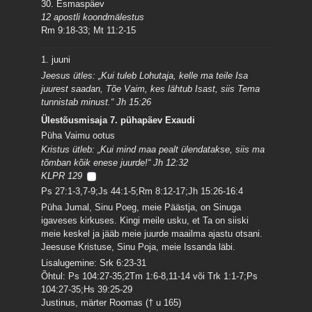
30. Esmaspäev
12 apostli koondmälestus
Rm 9:18-33; Mt 11:2-15
1. juuni
Jeesus ütles: „Kui tuleb Lohutaja, kelle ma teile Isa
juurest saadan, Tõe Vaim, kes lähtub Isast, siis Tema
tunnistab minust.“ Jh 15:26
Ülestõusmisaja 7. pühapäev Exaudi
Püha Vaimu ootus
Kristus ütleb: „Kui mind maa pealt ülendatakse, siis ma
tõmban kõik enese juurde!“ Jh 12:32
KLPR 129
Ps 27:1-3,7-9;Js 44:1-5;Rm 8:12-17;Jh 15:26-16:4
Püha Jumal, Sinu Poeg, meie Päästja, on Sinuga
igaveses kirkuses. Kingi meile usku, et Ta on siiski
meie keskel ja jääb meie juurde maailma ajastu otsani.
Jeesuse Kristuse, Sinu Poja, meie Issanda läbi.
Lisalugemine: Srk 6:23-31
Õhtul: Ps 104:27-35;2Tm 1:6-8,11-14 või Trk 1:1-7;Ps
104:27-35;Hs 39:25-29
Justinus, märter Roomas († u 165)