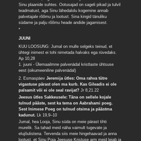
Sinu plaanide suhtes. Ootusajad on sageli pikad ja tulvil
teadmatust, aga Sinu lähedalolu kogemine annab
palvetajale rõõmu ja lootust. Sina kingid tänuliku
südame ja palju rõõmu heade andide jagamisest.
*
JUUNI
KUU LOOSUNG: Jumal on mulle selgeks teinud, et
ühtegi inimest ei tohi nimetada halvaks ega rüvedaks.
Ap 10,28
1. juuni - Ülemaailmne palvenädal kristlaste ühtsuse
eest (oikumeeniline palvenädal)
2. Esmaspäev
Jeremija ütles: Oma rahva tütre
vigastuse pärast olen ma kurb. Kas Gileadis ei ole
palsamit või ei ole seal ravijat?
Jr 8,21.22
Jeesus ütles Sakkeusele: Täna on sellele kojale
tulnud pääste, sest ka tema on Aabrahami poeg.
Sest Inimese Poeg on tulnud otsima ja päästma
kadunut.
Lk 19,9–10
Jumal, hea Looja, Sinu süda on meie pärast tihti
murelik. Sa tahad meid näha vaimult tugevate ja
elujõulistena. Tervenda siis meie hingehaavad ja anna
lootust, et Sinu Poja Jeesuse Kristuse arm meid leiab ja