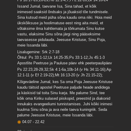
Issand Jumal, taevane Isa, Sina tahad, et kõik
inimesed saaksid õndsaks ja jõuaksid tõe tundmisele.
Sina kutsud meid püha sõna kaudu oma riiki. Hoia meid
ükskõiksuse ja hoolimatuse eest ning aita meid, et
võtaksime ilma kahtlemata ja tõrkumata Sinu kutse
vastu, elaksime Sinu sõna järgi ning pääseksime
taevasesse pidulauda. Jeesuse Kristuse, Sinu Poja,
meie Issanda läbi.
Lisalugemine: Srk 2:7-18
Õhtul: Ps 33:1-12;Lk 14:25-35;Ps 33:1-12;Js 45:1-3
Apostlite Peetruse ja Pauluse päev ehk peeterpaulipäev
Ps 22:23,28-29,32;Sk 4:1-6a,10b-14 (v Hs 34:11-16);Ap
12:1-11 (v Ef 2:19-22);Mt 16:13-20 (v Jh 21:15-22);
Kõigeväeline Jumal, kes Sa oma Poja Jeesuse Kristuse
kaudu täitsid apostel Peetruse paljude heade andidega
ja käskisid tal toita Sinu karja. Me palume Sind, tee
kõik oma Kiriku sulased piiskopid, preestrid ja diakonid
innukaks evangeeliumi tunnistamises. Juhi kõiki inimesi
kuulma Sinu sõna ja ava neile taeva kuningriik. Seda
palume Jeesuse Kristuse, meie Issanda läbi.
04.07
-
22.42