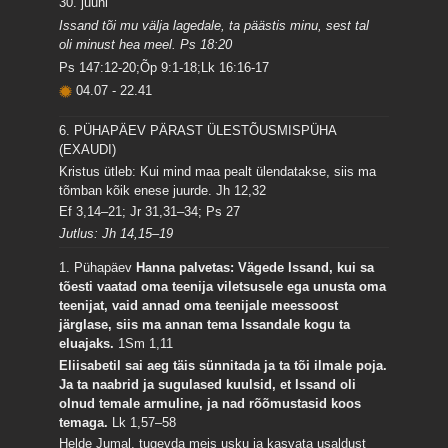
30. juuni
Issand tõi mu välja lagedale, ta päästis minu, sest tal
oli minust hea meel. Ps 18:20
Ps 147:12-20;Õp 9:1-18;Lk 16:16-17
04.07
-
22.41
6. PÜHAPÄEV PÄRAST ÜLESTÕUSMISPÜHA
(EXAUDI)
Kristus ütleb: Kui mind maa pealt ülendatakse, siis ma
tõmban kõik enese juurde.
Jh 12,32
Ef 3,14–21; Jr 31,31–34; Ps 27
Jutlus: Jh 14,15–19
1. Pühapäev
Hanna palvetas: Vägede Issand, kui sa
tõesti vaatad oma teenija viletsusele ega unusta oma
teenijat, vaid annad oma teenijale meessoost
järglase, siis ma annan tema Issandale kogu ta
eluajaks.
1Sm 1,11
Eliisabetil sai aeg täis sünnitada ja ta tõi ilmale poja.
Ja ta naabrid ja sugulased kuulsid, et Issand oli
olnud temale armuline, ja nad rõõmustasid koos
temaga.
Lk 1,57–58
Helde Jumal, tugevda meis usku ja kasvata usaldust