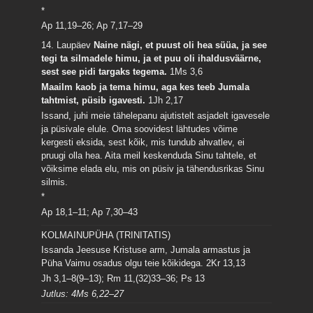
*
Ap 11,19–26; Ap 7,17–29
14. Laupäev
Naine nägi, et puust oli hea süüa, ja see
tegi ta silmadele himu, ja et puu oli ihaldusväärne,
sest see pidi targaks tegema.
1Ms 3,6
Maailm kaob ja tema himu, aga kes teeb Jumala
tahtmist, püsib igavesti.
1Jh 2,17
Issand, juhi meie tähelepanu ajutistelt asjadelt igavesele
ja püsivale elule. Oma soovidest lähtudes võime
kergesti eksida, sest kõik, mis tundub ahvatlev, ei
pruugi olla hea. Aita meil keskenduda Sinu tahtele, et
võiksime elada elu, mis on püsiv ja tähendusrikas Sinu
silmis.
*
Ap 18,1–11; Ap 7,30–43
KOLMAINUPÜHA (TRINITATIS)
Issanda Jeesuse Kristuse arm, Jumala armastus ja
Püha Vaimu osadus olgu teie kõikidega.
2Kr 13,13
Jh 3,1–8(9–13); Rm 11,(32)33–36; Ps 13
Jutlus: 4Ms 6,22–27