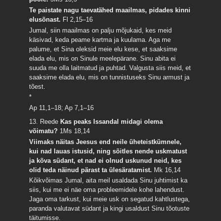
Te paistate nagu taevatähed maailmas, pidades kinni
elusõnast.
Fl 2,15–16
Jumal, siin maailmas on palju mõjukaid, kes meid
käsivad, keda peame kartma ja kuulama. Aga me
palume, et Sina oleksid meie elu kese, et saaksime
elada elu, mis on Sinule meelepärane. Sinu abita ei
suuda me olla laitmatud ja puhtad. Valgusta siis meid, et
saaksime elada elu, mis on tunnistuseks Sinu armust ja
tõest.
*
Ap 11,1–18; Ap 7,1–16
13. Reede
Kas peaks Issandal midagi olema
võimatu?
1Ms 18,14
Viimaks näitas Jeesus end neile üheteistkümnele,
kui nad lauas istusid, ning sõitles nende uskmatust
ja kõva südant, et nad ei olnud uskunud neid, kes
olid teda näinud pärast ta ülesäratamist.
Mk 16,14
Kõikvõimas Jumal, aita meil usaldada Sinu juhtimist ka
siis, kui me ei näe oma probleemidele kohe lahendust.
Jaga oma tarkust, kui meie usk on segatud kahtlustega,
paranda valutavat südant ja kingi usaldust Sinu tõotuste
täitumisse.