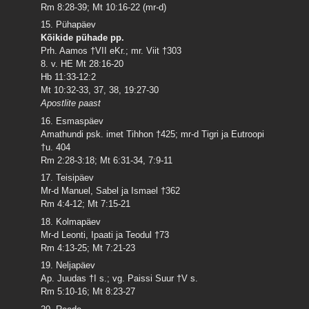
Rm 8:28-39; Mt 10:16-22 (mr-d)
15. Pühapäev
Kõikide pühade pp.
Prh. Aamos †VII eKr.; mr. Viit †303
8. v. HE Mt 28:16-20
Hb 11:33-12:2
Mt 10:32-33, 37, 38, 19:27-30
Apostlite paast
16. Esmaspäev
Amathundi psk. imet Tihhon †425; mr-d Tigri ja Eutroopi
†u. 404
Rm 2:28-3:18; Mt 6:31-34, 7:9-11
17. Teisipäev
Mr-d Manuel, Sabel ja Ismael †362
Rm 4:4-12; Mt 7:15-21
18. Kolmapäev
Mr-d Leonti, Ipaati ja Teodul †73
Rm 4:13-25; Mt 7:21-23
19. Neljapäev
Ap. Juudas †I s.; vg. Paissi Suur †V s.
Rm 5:10-16; Mt 8:23-27