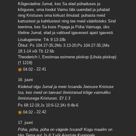
Kõigeväeline Jumal, kes Sa elad pühaduses ja
kõrguses, oma loodut Vaimu läbi uuendad ja juhatad
ning Kristuses oma kirkust ilmutad: puhasta meid
kartustest ja kahtlustest ning tee meid väärilisteks Sind
teenima, kes Sa koos Pojaga ja Püha Vaimuga, üks
tõeline Jumal, elad ja valitsed igavesest ajast igavesti.
Lisalugemine: Trk 9:13-18b
Õhtul: Ps 104:27-35;2Ms 3:13-20;Ps 104:27-35;1Ms
18:1-14 või Tb 12:6b
Theoderich I, Eestimaa esimene piiskop (Lihula piiskop)
(† 1219)
04.02
-
22.41
16. juuni
Kiidetud olgu Jumal ja meie Issanda Jeesuse Kristuse
Isa, kes meid on taevast õnnistanud kõige vaimuliku
õnnistusega Kristuses. Ef 1:3
Ps 68:12-19;Js 10:6-12;1Kr 8:4b-6
04.02
-
22.42
17. juuni
Püha, püha, püha on vägede Issand! Kogu maailm on
täis Tema au! Js 6:3 või Ajastute Kuningale,