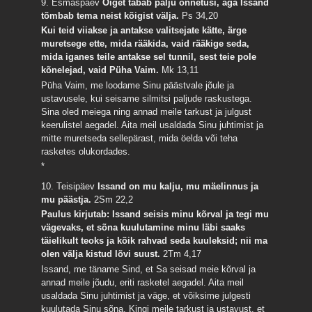
9. Esmaspäev
Õiget tabab palju õnnetusi, aga Issand
tõmbab tema neist kõigist välja.
Ps 34,20
Kui teid viiakse ja antakse valitsejate kätte, ärge
muretsege ette, mida rääkida, vaid rääkige seda,
mida iganes teile antakse sel tunnil, sest teie pole
kõnelejad, vaid Püha Vaim.
Mk 13,11
Püha Vaim, me loodame Sinu päästvale jõule ja
ustavusele, kui seisame silmitsi paljude raskustega.
Sina oled meiega ning annad meile tarkust ja julgust
keerulistel aegadel. Aita meil usaldada Sinu juhtimist ja
mitte muretseda sellepärast, mida öelda või teha
rasketes olukordades.
*
10. Teisipäev
Issand on mu kalju, mu mäelinnus ja
mu päästja.
2Sm 22,2
Paulus kirjutab: Issand seisis minu kõrval ja tegi mu
vägevaks, et sõna kuulutamine minu läbi saaks
täielikult teoks ja kõik rahvad seda kuuleksid; nii ma
olen välja kistud lõvi suust.
2Tm 4,17
Issand, me täname Sind, et Sa seisad meie kõrval ja
annad meile jõudu, eriti rasketel aegadel. Aita meil
usaldada Sinu juhtimist ja väge, et võiksime julgesti
kuulutada Sinu sõna. Kingi meile tarkust ja ustavust, et