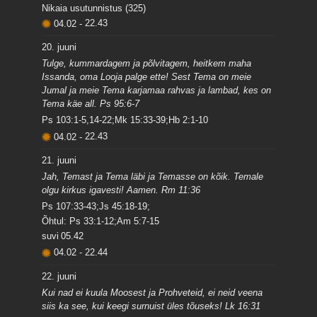
Nikaia usutunnistus (325)
04.02
-
22.43
20. juuni
Tulge, kummardagem ja põlvitagem, heitkem maha
Issanda, oma Looja palge ette! Sest Tema on meie
Jumal ja meie Tema karjamaa rahvas ja lambad, kes on
Tema käe all. Ps 95:6-7
Ps 103:1-5,14-22;Mk 15:33-39;Hb 2:1-10
04.02
-
22.43
21. juuni
Jah, Temast ja Tema läbi ja Temasse on kõik. Temale
olgu kirkus igavesti! Aamen. Rm 11:36
Ps 107:33-43;Js 45:18-19;
Õhtul: Ps 33:1-12;Am 5:7-15
suvi
05.42
04.02
-
22.44
22. juuni
Kui nad ei kuula Moosest ja Prohveteid, ei neid veena
siis ka see, kui keegi surnuist üles tõuseks! Lk 16:31