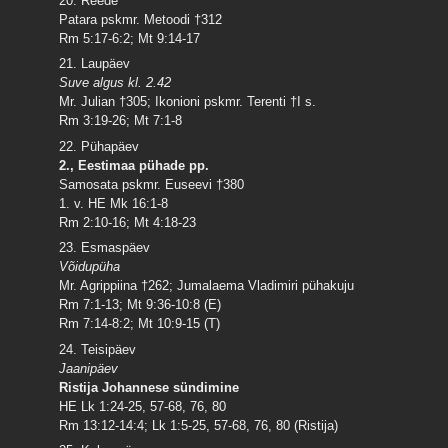
20. Reede
Patara pskmr. Metoodi †312
Rm 5:17-6:2; Mt 9:14-17
21. Laupäev
Suve algus kl. 2.42
Mr. Julian †305; Ikonioni pskmr. Terenti †I s.
Rm 3:19-26; Mt 7:1-8
22. Pühapäev
2., Eestimaa pühade pp.
Samosata pskmr. Euseevi †380
1. v. HE Mk 16:1-8
Rm 2:10-16; Mt 4:18-23
23. Esmaspäev
Võidupüha
Mr. Agrippiina †262; Jumalaema Vladimiri pühakuju
Rm 7:1-13; Mt 9:36-10:8 (E)
Rm 7:14-8:2; Mt 10:9-15 (T)
24. Teisipäev
Jaanipäev
Ristija Johannese sündimine
HE Lk 1:24-25, 57-68, 76, 80
Rm 13:12-14:4; Lk 1:5-25, 57-68, 76, 80 (Ristija)