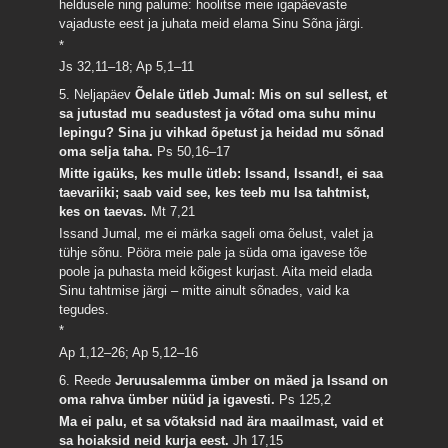
heldusele ning palume: hoolitse meie igapäevaste
vajaduste eest ja juhata meid elama Sinu Sõna järgi.
*
Js 32,11–18; Ap 5,1–11
5. Neljapäev
Õelale ütleb Jumal: Mis on sul sellest, et
sa jutustad mu seadustest ja võtad oma suhu minu
lepingu? Sina ju vihkad õpetust ja heidad mu sõnad
oma selja taha.
Ps 50,16–17
Mitte igaüks, kes mulle ütleb: Issand, Issand!, ei saa
taevariiki; saab vaid see, kes teeb mu Isa tahtmist,
kes on taevas.
Mt 7,21
Issand Jumal, me ei märka sageli oma õelust, valet ja
tühje sõnu. Pööra meie pale ja süda oma igavese tõe
poole ja puhasta meid kõigest kurjast. Aita meid elada
Sinu tahtmise järgi – mitte ainult sõnades, vaid ka
tegudes.
*
Ap 1,12–26; Ap 5,12–16
6. Reede
Jeruusalemma ümber on mäed ja Issand on
oma rahva ümber nüüd ja igavesti.
Ps 125,2
Ma ei palu, et sa võtaksid nad ära maailmast, vaid et
sa hoiaksid neid kurja eest.
Jh 17,15