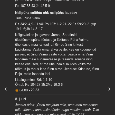
Ps 107:33-43;Js 42:5-9;
Nelipüha eelõhtu ehk nelipüha laupäev
Tule, Püha Vaim
Ps 34:2–4,9–11 või Ps 107:1–2,21–22;Js 59:20–21;Ap
19:1–6;Jh 14:8–17
Kõigeväeline ja igavene Jumal, Sa täitsid
ülestõusmispüha tõotuse ja läkitasid Püha Vaimu,
ühendasid maa rahvad ja hõimud Sinu kirkust
kuulutama. Vaata oma rahva peale, kes on kogunenud
palves, et Sinu Vaimu vastu võtta. Saada oma Vaim
hingama meie südametesse ja tasanda sõnade ning
keelte erisused, et me ühel häälel lauldes võiksime
rõõmus ja tänus kiita Sinu nime. Jeesuse Kristuse, Sinu
Poja, meie Issanda läbi.
Lisalugemine: Srk 1:1-10
Õhtul: Ps 104:27-35;2Ms 19:3-6
04.08
-
22.33
8. juuni
Jeesus ütles: „Rahu ma jätan teile, oma rahu ma annan
teile. Mina ei anna teile nõnda, nagu maailm annab. Teie
süda ärgu ehmugu ega mingu araks!“ Jh 14:27