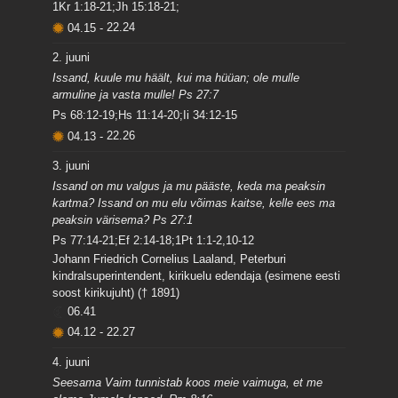
1Kr 1:18-21;Jh 15:18-21;
04.15
-
22.24
2. juuni
Issand, kuule mu häält, kui ma hüüan; ole mulle
armuline ja vasta mulle! Ps 27:7
Ps 68:12-19;Hs 11:14-20;Ii 34:12-15
04.13
-
22.26
3. juuni
Issand on mu valgus ja mu pääste, keda ma peaksin
kartma? Issand on mu elu võimas kaitse, kelle ees ma
peaksin värisema? Ps 27:1
Ps 77:14-21;Ef 2:14-18;1Pt 1:1-2,10-12
Johann Friedrich Cornelius Laaland, Peterburi
kindralsuperintendent, kirikuelu edendaja (esimene eesti
soost kirikujuht) († 1891)
06.41
04.12
-
22.27
4. juuni
Seesama Vaim tunnistab koos meie vaimuga, et me