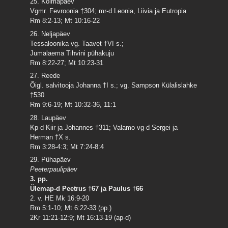
25. Kolmapäev
Vgmr. Fevroonia †304; mr-d Leonia, Liivia ja Eutropia
Rm 8:2-13; Mt 10:16-22
26. Neljapäev
Tessaloonika vg. Taavet †VI s.;
Jumalaema Tihvini pühakuju
Rm 8:22-27; Mt 10:23-31
27. Reede
Õigl. salvitooja Johanna †I s.; vg. Sampson Külalislahke
†530
Rm 9:6-19; Mt 10:32-36, 11:1
28. Laupäev
Kp-d Kiir ja Johannes †311; Valamo vg-d Sergei ja
Herman †X s.
Rm 3:28-4:3; Mt 7:24-8:4
29. Pühapäev
Peeterpaulipäev
3. pp.
Ülemap-d Peetrus †67 ja Paulus †66
2. v. HE Mk 16:9-20
Rm 5:1-10; Mt 6:22-33 (pp.)
2Kr 11:21-12:9; Mt 16:13-19 (ap-d)