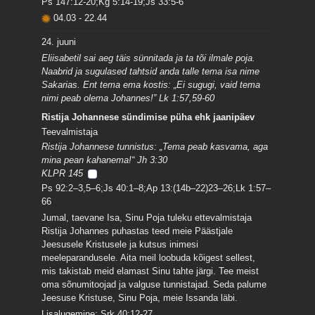
Ps 147:12-20;Kg 5:14-19;Js 33:5-6
04.03
-
22.44
24. juuni
Eliisabetil sai aeg täis sünnitada ja ta tõi ilmale poja.
Naabrid ja sugulased tahtsid anda talle tema isa nime
Sakarias. Ent tema ema kostis: „Ei sugugi, vaid tema
nimi peab olema Johannes!” Lk 1:57,59-60
Ristija Johannese sündimise püha ehk jaanipäev
Teevalmistaja
Ristija Johannese tunnistus: „Tema peab kasvama, aga
mina pean kahanema!“ Jh 3:30
KLPR 145
Ps 92:2–3,5–6;Js 40:1–8;Ap 13:(14b–22)23–26;Lk 1:57–
66
Jumal, taevane Isa, Sinu Poja tuleku ettevalmistaja
Ristija Johannes puhastas teed meie Päästjale
Jeesusele Kristusele ja kutsus inimesi
meeleparandusele. Aita meil loobuda kõigest sellest,
mis takistab meid elamast Sinu tahte järgi. Tee meist
oma sõnumitoojad ja valguse tunnistajad. Seda palume
Jeesuse Kristuse, Sinu Poja, meie Issanda läbi.
Lisalugemine: Srk 40:12-27