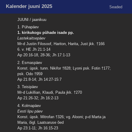
Kalender juuni 2025
Seaded
JUUNI / jaanikuu
1. Pühapäev
1. kirikukogu pühade isade pp.
Lastekaitsepäev
Mr-d Justin Filosoof, Hariton, Harita, Just jkk. †166
6. v. HE Jh 21:1-14
Ap 20:16-18, 28-36; Jh 17:1-13
2. Esmaspäev
Konst. üpsk. tunn. Nikifor †828; Lyoni psk. Fotin †177;
psk. Odo †959
Ap 21:8-14; Jh 14:27-15:7
3. Teisipäev
Mr-d Lukillian, Klaudi, Paula jkk. †270
Ap 21:26-32; Jh 16:2-13
4. Kolmapäev
Eesti lipu päev
Konst. üpsk. Mitrofan †326; vg. Alooni; p-d Marta ja
Maria, õigl. Laatsaruse õed
Ap 23:1-11; Jh 16:15-23