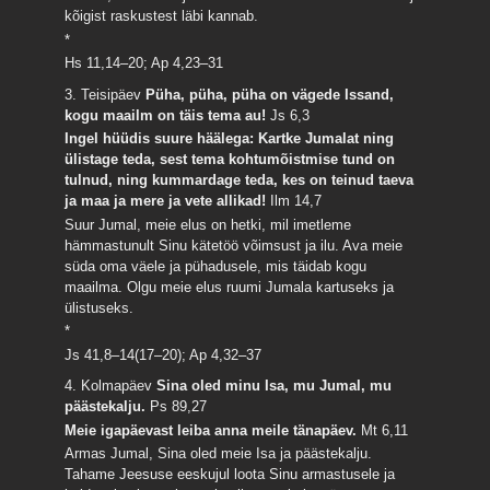
kõigist raskustest läbi kannab.
*
Hs 11,14–20; Ap 4,23–31
3. Teisipäev
Püha, püha, püha on vägede Issand,
kogu maailm on täis tema au!
Js 6,3
Ingel hüüdis suure häälega: Kartke Jumalat ning
ülistage teda, sest tema kohtumõistmise tund on
tulnud, ning kummardage teda, kes on teinud taeva
ja maa ja mere ja vete allikad!
Ilm 14,7
Suur Jumal, meie elus on hetki, mil imetleme
hämmastunult Sinu kätetöö võimsust ja ilu. Ava meie
süda oma väele ja pühadusele, mis täidab kogu
maailma. Olgu meie elus ruumi Jumala kartuseks ja
ülistuseks.
*
Js 41,8–14(17–20); Ap 4,32–37
4. Kolmapäev
Sina oled minu Isa, mu Jumal, mu
päästekalju.
Ps 89,27
Meie igapäevast leiba anna meile tänapäev.
Mt 6,11
Armas Jumal, Sina oled meie Isa ja päästekalju.
Tahame Jeesuse eeskujul loota Sinu armastusele ja