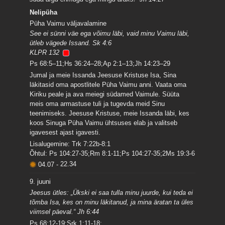
Nelipüha
Püha Vaimu väljavalamine
See ei sünni väe ega võimu läbi, vaid minu Vaimu läbi,
ütleb vägede Issand. Sk 4:6
KLPR 132
Ps 68:5–11;Hs 36:24–28;Ap 2:1–13;Jh 14:23–29
Jumal ja meie Issanda Jeesuse Kristuse Isa, Sina
läkitasid oma apostlitele Püha Vaimu anni. Vaata oma
Kiriku peale ja ava meiegi südamed Vaimule. Süüta
meis oma armastuse tuli ja tugevda meid Sinu
teenimiseks. Jeesuse Kristuse, meie Issanda läbi, kes
koos Sinuga Püha Vaimu ühtsuses elab ja valitseb
igavesest ajast igavesti.
Lisalugemine: Trk 7:22b-8:1
Õhtul: Ps 104:27-35;Rm 8:1-11;Ps 104:27-35;2Ms 19:3-6
04.07
-
22.34
9. juuni
Jeesus ütles: „Ükski ei saa tulla minu juurde, kui teda ei
tõmba Isa, kes on minu läkitanud, ja mina äratan ta üles
viimsel päeval.“ Jh 6:44
Ps 68:12-19;Srk 1:11-18;