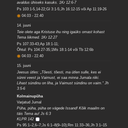
avaldus ühiseks kasuks. 1Kr 12:6-7
Ps 103:1-5,14-22;Gl 3:1-5;Jh 16:12-15 või Ap 11:19-26
04.03
-
22.40
14. juuni
Teie olete aga Kristuse ihu ning igaüks omast kohast
Tema liikmed. 1Kr 12:27
Ps 107:33-43;Ap 18:1-11;
Õhtul: Ps 104:27-35;1Ms 18:1-14 või Tb 12:6b
04.03
-
22.40
15. juuni
Jeesus ütles: „Tõesti, tõesti, ma ütlen sulle, kes ei
sünni veest ja Vaimust, ei saa minna Jumala riiki.
Lihast sündinu on liha, ja Vaimust sündinu on vaim.“ Jh
3:5-6
Kolmainupüha
Varjatud Jumal
Püha, püha, püha on vägede Issand! Kõik maailm on
täis Tema au! Js 6:3
KLPR 142
Ps 95:1–2,6–7;Js 6:1–8(9–10);Rm 11:33–36;Jh 3:1–15