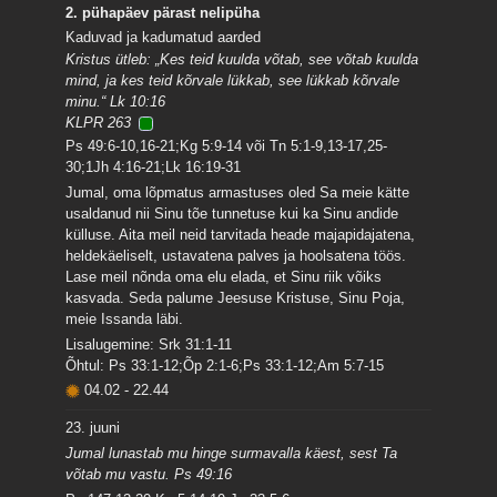
2. pühapäev pärast nelipüha
Kaduvad ja kadumatud aarded
Kristus ütleb: „Kes teid kuulda võtab, see võtab kuulda
mind, ja kes teid kõrvale lükkab, see lükkab kõrvale
minu.“ Lk 10:16
KLPR 263
Ps 49:6-10,16-21;Kg 5:9-14 või Tn 5:1-9,13-17,25-
30;1Jh 4:16-21;Lk 16:19-31
Jumal, oma lõpmatus armastuses oled Sa meie kätte
usaldanud nii Sinu tõe tunnetuse kui ka Sinu andide
külluse. Aita meil neid tarvitada heade majapidajatena,
heldekäeliselt, ustavatena palves ja hoolsatena töös.
Lase meil nõnda oma elu elada, et Sinu riik võiks
kasvada. Seda palume Jeesuse Kristuse, Sinu Poja,
meie Issanda läbi.
Lisalugemine: Srk 31:1-11
Õhtul: Ps 33:1-12;Õp 2:1-6;Ps 33:1-12;Am 5:7-15
04.02
-
22.44
23. juuni
Jumal lunastab mu hinge surmavalla käest, sest Ta
võtab mu vastu. Ps 49:16