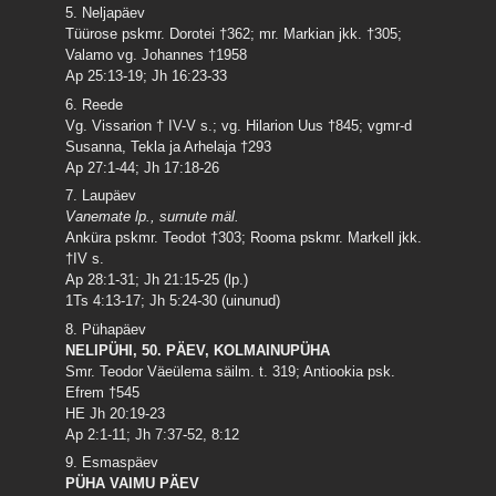
5. Neljapäev
Tüürose pskmr. Dorotei †362; mr. Markian jkk. †305;
Valamo vg. Johannes †1958
Ap 25:13-19; Jh 16:23-33
6. Reede
Vg. Vissarion † IV-V s.; vg. Hilarion Uus †845; vgmr-d
Susanna, Tekla ja Arhelaja †293
Ap 27:1-44; Jh 17:18-26
7. Laupäev
Vanemate lp., surnute mäl.
Anküra pskmr. Teodot †303; Rooma pskmr. Markell jkk.
†IV s.
Ap 28:1-31; Jh 21:15-25 (lp.)
1Ts 4:13-17; Jh 5:24-30 (uinunud)
8. Pühapäev
NELIPÜHI, 50. PÄEV, KOLMAINUPÜHA
Smr. Teodor Väeülema säilm. t. 319; Antiookia psk.
Efrem †545
HE Jh 20:19-23
Ap 2:1-11; Jh 7:37-52, 8:12
9. Esmaspäev
PÜHA VAIMU PÄEV