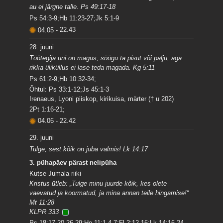
au ei järgne talle. Ps 49:17-18
Ps 54:3-9;Hb 11:23-27;Jk 5:1-9
04.05
-
22.43
28. juuni
Töötegija uni on magus, söögu ta pisut või palju; aga
rikka üliküllus ei lase teda magada. Kg 5:11
Ps 61:2-9;Hb 10:32-34;
Õhtul: Ps 33:1-12;Js 45:1-3
Irenaeus, Lyoni piiskop, kirikuisa, märter († u 202)
2Pt 1:16-21;
04.06
-
22.42
29. juuni
Tulge, sest kõik on juba valmis! Lk 14:17
3. pühapäev pärast nelipüha
Kutse Jumala riiki
Kristus ütleb: „Tulge minu juurde kõik, kes olete
vaevatud ja koormatud, ja mina annan teile hingamise!“
Mt 11:28
KLPR 333
Ps 18:17-20,26-29;Ho 11:1-4,7;Fl 2:12-16;Lk 14:16-24