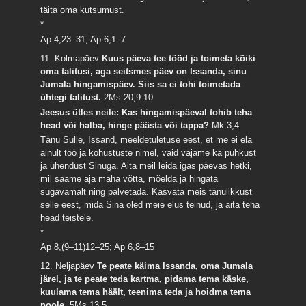
täita oma kutsumust.
*
Ap 4,23–31; Ap 6,1–7
11. Kolmapäev
Kuus päeva tee tööd ja toimeta kõiki
oma talitusi, aga seitsmes päev on Issanda, sinu
Jumala hingamispäev. Siis sa ei tohi toimetada
ühtegi talitust.
2Ms 20,9.10
Jeesus ütles neile: Kas hingamispäeval tohib teha
head või halba, hinge päästa või tappa?
Mk 3,4
Tänu Sulle, Issand, meeldetuletuse eest, et me ei ela
ainult töö ja kohustuste nimel, vaid vajame ka puhkust
ja ühendust Sinuga. Aita meil leida igas päevas hetki,
mil saame aja maha võtta, mõelda ja hingata
sügavamalt ning palvetada. Kasvata meis tänulikkust
selle eest, mida Sina oled meie elus teinud, ja aita teha
head teistele.
*
Ap 8,(9–11)12–25; Ap 6,8–15
12. Neljapäev
Te peate käima Issanda, oma Jumala
järel, ja te peate teda kartma, pidama tema käske,
kuulama tema häält, teenima teda ja hoidma tema
poole.
5Ms 13,5