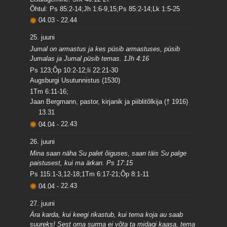
Õhtul: Ps 85:2-14;Jh 1:6-9,15;Ps 85:2-14;Lk 1:5-25
04.03
-
22.44
25. juuni
Jumal on armastus ja kes püsib armastuses, püsib
Jumalas ja Jumal püsib temas. 1Jh 4:16
Ps 123;Õp 10:2-12;Ii 22:21-30
Augsburgi Usutunnistus (1530)
1Tm 6:11-16;
Jaan Bergmann, pastor, kirjanik ja piiblitõlkija († 1916)
13.31
04.04
-
22.43
26. juuni
Mina saan näha Su palet õiguses, saan täis Su palge
paistusest, kui ma ärkan. Ps 17:15
Ps 115:1-3,12-18;1Tm 6:17-21;Õp 8:1-11
04.04
-
22.43
27. juuni
Ära karda, kui keegi rikastub, kui tema koja au saab
suureks! Sest oma surma ei võta ta midagi kaasa, tema