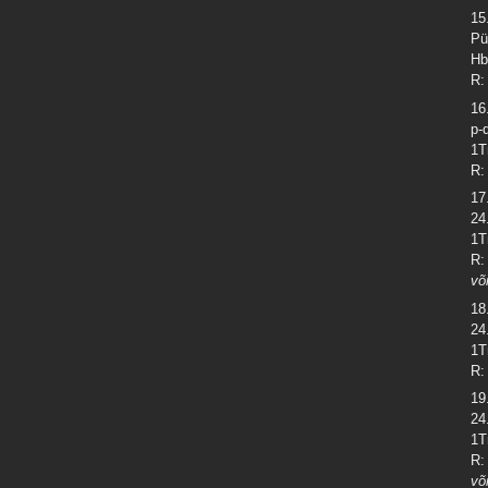
15
Pü
Hb
R:
16
p-
1T
R:
17
24
1T
R:
võ
18
24
1T
R:
19
24
1T
R:
võ