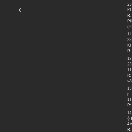
23
Kl
R:
Pi
(2
11
23
Kl
R:
12
23
1T
R:
võ
13
p.
1T
R:
14
╬ 
4M
R: