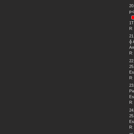
20
p-
1T
R:
21
╬ 
Am
R:
22
25
Es
R:
23
Pi
Es
R:
24
25
Es
R: