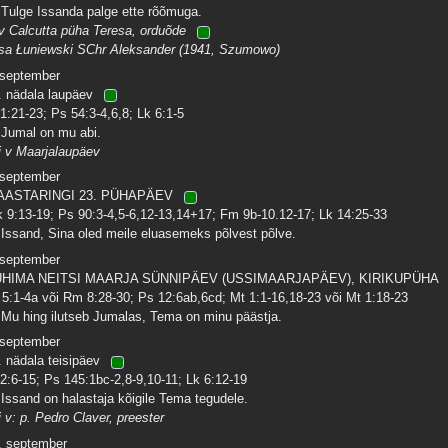
 Tulge Issanda palge ette rõõmuga.
 v Calcutta püha Teresa, orduõde
isa Łuniewski SChr Aleksander (1941, Szumowo)
 september
. nädala laupäev
 1:21-23; Ps 54:3-4,6,8; Lk 6:1-5
 Jumal on mu abi.
i v Maarjalaupäev
 september
AASTARINGI 23. PÜHAPÄEV
k 9:13-19; Ps 90:3-4,5-6,12-13,14+17; Fm 9b-10.12-17; Lk 14:25-33
 Issand, Sina oled meile eluasemeks põlvest põlve.
 september
HIMA NEITSI MAARJA SÜNNIPÄEV (USSIMAARJAPÄEV), KIRIKUPÜHA
 5:1-4a või Rm 8:28-30; Ps 12:6ab,6cd; Mt 1:1-16,18-23 või Mt 1:18-23
 Mu hing ilutseb Jumalas, Tema on minu päästja.
 september
. nädala teisipäev
 2:6-15; Ps 145:1bc-2,8-9,10-11; Lk 6:12-19
 Issand on halastaja kõigile Tema tegudele.
i v: p. Pedro Claver, preester
. september