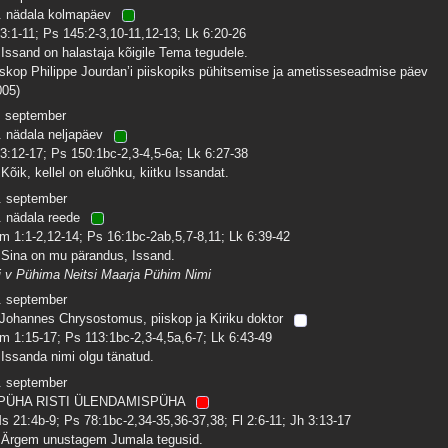
. nädala kolmapäev
 3:1-11; Ps 145:2-3,10-11,12-13; Lk 6:20-26
 Issand on halastaja kõigile Tema tegudele.
iskop Philippe Jourdan’i piiskopiks pühitsemise ja ametisseseadmise päev
005)
. september
. nädala neljapäev
 3:12-17; Ps 150:1bc-2,3-4,5-6a; Lk 6:27-38
 Kõik, kellel on eluõhku, kiitku Issandat.
. september
. nädala reede
m 1:1-2,12-14; Ps 16:1bc-2ab,5,7-8,11; Lk 6:39-42
 Sina on mu pärandus, Issand.
i v Pühima Neitsi Maarja Pühim Nimi
. september
 Johannes Chrysostomus, piiskop ja Kiriku doktor
m 1:15-17; Ps 113:1bc-2,3-4,5a,6-7; Lk 6:43-49
 Issanda nimi olgu tänatud.
. september
PÜHA RISTI ÜLENDAMISPÜHA
s 21:4b-9; Ps 78:1bc-2,34-35,36-37,38; Fl 2:6-11; Jh 3:13-17
 Ärgem unustagem Jumala tegusid.