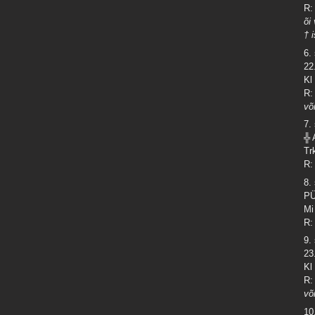
R:
õi
† 
6.
22
Kl
R:
võ
7.
╬ 
Tr
R:
8.
PÜ
Mi
R:
9.
23
Kl
R:
võ
10