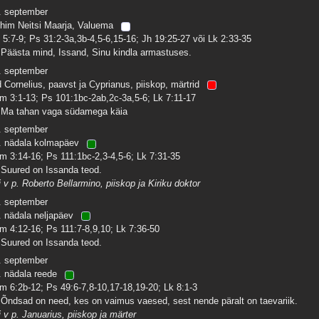
. september
him Neitsi Maarja, Valuema
 5:7-9; Ps 31:2-3a,3b-4,5-6,15-16; Jh 19:25-27 või Lk 2:33-35
 Päästa mind, Issand, Sinu kindla armastuses.
. september
d Cornelius, paavst ja Cyprianus, piiskop, märtrid
m 3:1-13; Ps 101:1bc-2ab,2c-3a,5-6; Lk 7:11-17
 Ma tahan vaga südamega käia
. september
. nädala kolmapäev
m 3:14-16; Ps 111:1bc-2,3-4,5-6; Lk 7:31-35
 Suured on Issanda teod.
i v p. Roberto Bellarmino, piiskop ja Kiriku doktor
. september
. nädala neljapäev
m 4:12-16; Ps 111:7-8,9,10; Lk 7:36-50
 Suured on Issanda teod.
. september
. nädala reede
m 6:2b-12; Ps 49:6-7,8-10,17-18,19-20; Lk 8:1-3
 Õndsad on need, kes on vaimus vaesed, sest nende päralt on taevariik.
i v p. Januarius, piiskop ja märter