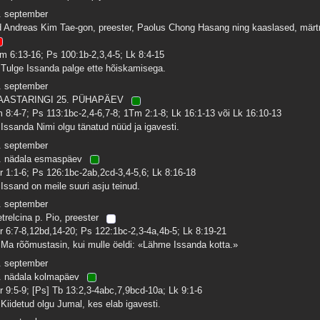
. september
d Andreas Kim Tae-gon, preester, Paolus Chong Hasang ning kaaslased, märtr
m 6:13-16; Ps 100:1b-2,3,4-5; Lk 8:4-15
 Tulge Issanda palge ette hõiskamisega.
. september
AASTARINGI 25. PÜHAPÄEV
 8:4-7; Ps 113:1bc-2,4-6,7-8; 1Tm 2:1-8; Lk 16:1-13 või Lk 16:10-13
 Issanda Nimi olgu tänatud nüüd ja igavesti.
. september
. nädala esmaspäev
r 1:1-6; Ps 126:1bc-2ab,2cd-3,4-5,6; Lk 8:16-18
 Issand on meile suuri asju teinud.
. september
etrelcina p. Pio, preester
r 6:7-8,12bd,14-20; Ps 122:1bc-2,3-4a,4b-5; Lk 8:19-21
 Ma rõõmustasin, kui mulle öeldi: «Lähme Issanda kotta.»
. september
. nädala kolmapäev
r 9:5-9; [Ps] Tb 13:2,3-4abc,7,9bcd-10a; Lk 9:1-6
 Kiidetud olgu Jumal, kes elab igavesti.