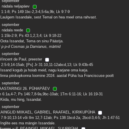
. september
. nädala neljapäev
 1:1-8; Ps 149:1bc-2,3-4,5-6a,9b; Lk 9:7-9
 Laulgem Issandale, sest Temal on hea meel oma rahvast.
. september
. nädala reede
 1:15b-2:9; Ps 43:1,2,3,4; Lk 9:18-22
 Oota Issandat, Tema on sinu Päästja.
i p p-d Cosmas ja Damianus, märtrid
. september
 Vincent de Paul, preester
 2:5-9,14-15ab; [Ps] Jr 31:10,11-12abcd,13; Lk 9:43b-45
 Issand kogub ja hoiab meid, nagu karjane oma karja.
llinna piiskopkonna loomine 2024. aastal Püha Isa Franciscuse poolt
. september
AASTARINGI 26. PÜHAPÄEV
 6:1a,4-7; Ps 146:7,8-9a,9bc-10ab; 1Tm 6:11-16; Lk 16:19-31
 Kiida, mu hing, Issandat.
. september
AINGLID MIIKAEL, GABRIEL, RAAFAEL, KIRIKUPÜHA
 7:9-10,13-14 või Ilm 12,7-12ab; Ps 138:1bcd-2a, 2bcd-3,4-5; Jh 1:47-51
 Inglite ees ma mängin Issandale.
kveres v P. PEAINGEL MIIKAEL, SUURPÜHA