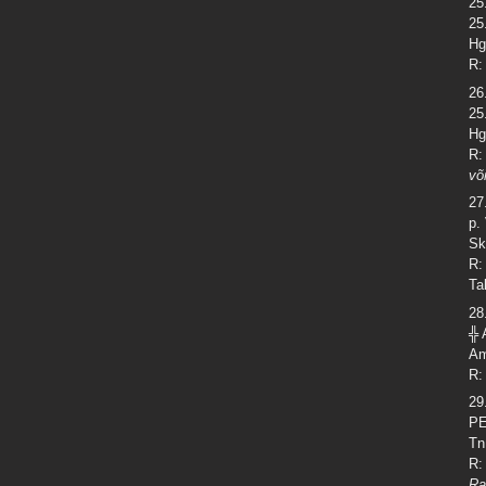
25
25
Hg
R:
26
25
Hg
R:
võ
27
p.
Sk
R:
Ta
28
╬ 
Am
R:
29
PE
Tn
R:
Ra