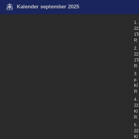
Kalender september 2025
1.
22
1T
R:
2.
22
1T
R:
3.
p.
Kl
R:
4.
22
Kl
R:
5.
22
Kl