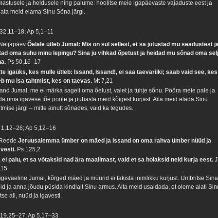
mastusele ja heldusele ning palume: hoolitse meie igapäevaste vajaduste eest ja
hata meid elama Sinu Sõna järgi.
 32,11–18; Ap 5,1–11
 Neljapäev
Õelale ütleb Jumal: Mis on sul sellest, et sa jutustad mu seadustest j
tad oma suhu minu lepingu? Sina ju vihkad õpetust ja heidad mu sõnad oma sel
ha.
Ps 50,16–17
tte igaüks, kes mulle ütleb: Issand, Issand!, ei saa taevariiki; saab vaid see, kes
eb mu Isa tahtmist, kes on taevas.
Mt 7,21
sand Jumal, me ei märka sageli oma õelust, valet ja tühje sõnu. Pööra meie pale ja
da oma igavese tõe poole ja puhasta meid kõigest kurjast. Aita meid elada Sinu
tmise järgi – mitte ainult sõnades, vaid ka tegudes.
 1,12–26; Ap 5,12–16
 Reede
Jeruusalemma ümber on mäed ja Issand on oma rahva ümber nüüd ja
avesti.
Ps 125,2
 ei palu, et sa võtaksid nad ära maailmast, vaid et sa hoiaksid neid kurja eest.
J
,15
igeväeline Jumal, kõrged mäed ja müürid ei takista inimlikku kurjust. Ümbritse Sin
id ja anna jõudu püsida kindlalt Sinu armus. Aita meid usaldada, et oleme alati Sin
tse all, nüüd ja igavesti.
 19,25–27; Ap 5,17–33