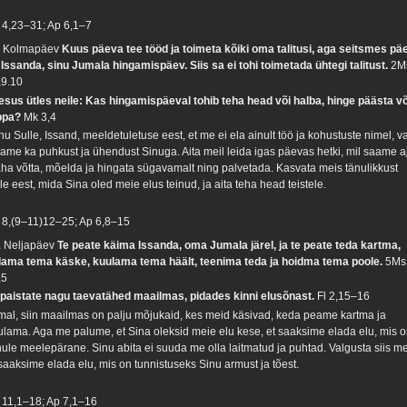
 4,23–31; Ap 6,1–7
. Kolmapäev
Kuus päeva tee tööd ja toimeta kõiki oma talitusi, aga seitsmes pä
 Issanda, sinu Jumala hingamispäev. Siis sa ei tohi toimetada ühtegi talitust.
2M
,9.10
esus ütles neile: Kas hingamispäeval tohib teha head või halba, hinge päästa võ
ppa?
Mk 3,4
u Sulle, Issand, meeldetuletuse eest, et me ei ela ainult töö ja kohustuste nimel, v
jame ka puhkust ja ühendust Sinuga. Aita meil leida igas päevas hetki, mil saame a
ha võtta, mõelda ja hingata sügavamalt ning palvetada. Kasvata meis tänulikkust
le eest, mida Sina oled meie elus teinud, ja aita teha head teistele.
 8,(9–11)12–25; Ap 6,8–15
. Neljapäev
Te peate käima Issanda, oma Jumala järel, ja te peate teda kartma,
dama tema käske, kuulama tema häält, teenima teda ja hoidma tema poole.
5Ms
,5
 paistate nagu taevatähed maailmas, pidades kinni elusõnast.
Fl 2,15–16
mal, siin maailmas on palju mõjukaid, kes meid käsivad, keda peame kartma ja
ulama. Aga me palume, et Sina oleksid meie elu kese, et saaksime elada elu, mis 
nule meelepärane. Sinu abita ei suuda me olla laitmatud ja puhtad. Valgusta siis me
 saaksime elada elu, mis on tunnistuseks Sinu armust ja tõest.
 11,1–18; Ap 7,1–16