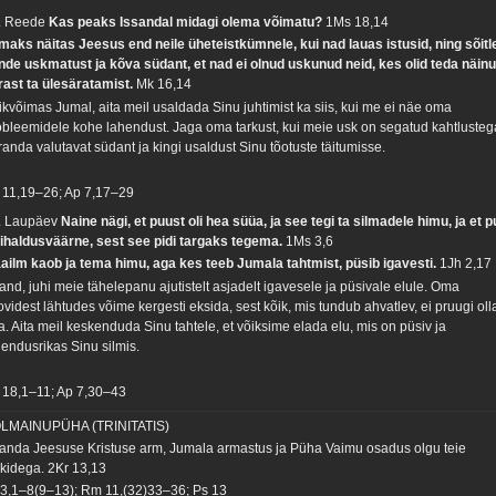
. Reede
Kas peaks Issandal midagi olema võimatu?
1Ms 18,14
imaks näitas Jeesus end neile üheteistkümnele, kui nad lauas istusid, ning sõitl
nde uskmatust ja kõva südant, et nad ei olnud uskunud neid, kes olid teda näin
rast ta ülesäratamist.
Mk 16,14
ikvõimas Jumal, aita meil usaldada Sinu juhtimist ka siis, kui me ei näe oma
obleemidele kohe lahendust. Jaga oma tarkust, kui meie usk on segatud kahtlusteg
randa valutavat südant ja kingi usaldust Sinu tõotuste täitumisse.
 11,19–26; Ap 7,17–29
. Laupäev
Naine nägi, et puust oli hea süüa, ja see tegi ta silmadele himu, ja et 
i ihaldusväärne, sest see pidi targaks tegema.
1Ms 3,6
ailm kaob ja tema himu, aga kes teeb Jumala tahtmist, püsib igavesti.
1Jh 2,17
sand, juhi meie tähelepanu ajutistelt asjadelt igavesele ja püsivale elule. Oma
videst lähtudes võime kergesti eksida, sest kõik, mis tundub ahvatlev, ei pruugi oll
a. Aita meil keskenduda Sinu tahtele, et võiksime elada elu, mis on püsiv ja
hendusrikas Sinu silmis.
 18,1–11; Ap 7,30–43
LMAINUPÜHA (TRINITATIS)
sanda Jeesuse Kristuse arm, Jumala armastus ja Püha Vaimu osadus olgu teie
ikidega.
2Kr 13,13
 3,1–8(9–13); Rm 11,(32)33–36; Ps 13