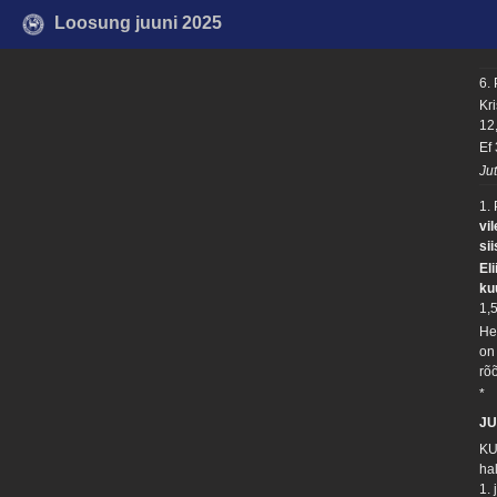
Loosung juuni 2025
6.
Kr
12
Ef
Ju
1.
vi
si
Eli
ku
1,
He
on
rõ
*
JU
KU
ha
1.