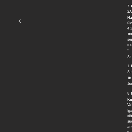
7.
2A
Na
ül
4,
Ju
se
me
*
Sk
1.
Se
Jh
Ju
8.
Ku
Va
Ig
kõ
sü
an