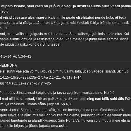
 Laupäev
Issand, sinu käes on ju jõud ja vägi, ja ükski ei suuda sulle vastu panna
j 20,6
d viisid Jeesuse üles mäerünkale, mille peale oli ehitatud nende küla, et teda
epeakaela alla tõugata. Jeesus läks aga nende keskelt läbi ja kõndis oma teed.
29–30
mal, meie valitseja, julgusta meid usaldama Sinu kaitset ja juhtimist meie elus. Kui
isame silmitsi ohtude ja raskustega, oled Sina meiega ja juhid meie samme. Anna
ile julgust ja usku kõndida Sinu teedel.
 4,1–14; Ap 5,34–42
 NELIPÜHA
e ei sünni väe ega võimu läbi, vaid minu Vaimu läbi, ütleb vägede Issand.
Sk 4,6b
 14,15–19(20–23a)23b–27; Ap 2,1–21; Ps 118,1–14
tlus: 4Ms 11,11–12.14–17.24–25
 Pühapäev
Sina annad kõigile elu ja taevavägi kummardab sind.
Ne 9,6
i nad olid palvetanud, kõikus paik, kus nad koos olid, ning nad kõik said täis Pü
imu ja rääkisid Jumala sõna julgesti.
Ap 4,31
avene Jumal, Sina oled loonud kõik, mis on taevas ja maa peal. Sina annad elu
igele elavale ja kõik, mis meil on või kes me oleme, pärineb Sinult. See täidab mei
damed tänutunde ja alandlikkusega. Sinu Püha Vaimu vägi võib muuta meie elu ja
da meile julgust ja jõudu jagada oma usku.