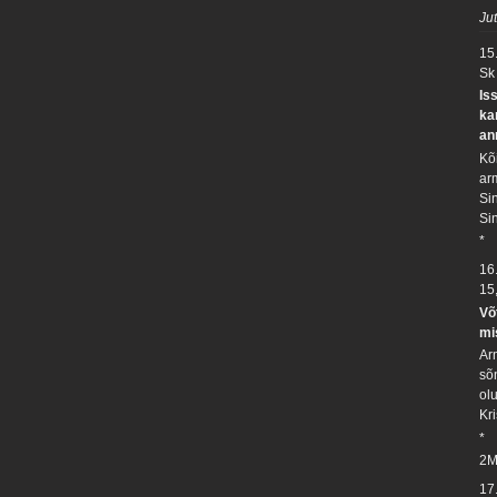
Ju
15
Sk
Is
ka
an
Kõ
ar
Si
Si
*
16
15
Võ
mi
Ar
sõn
ol
Kr
*
2M
17