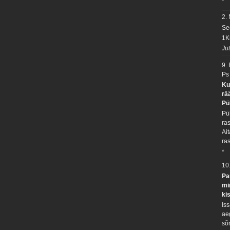
*
2.
Se
1K
Ju
9.
Ps
Ku
rä
Pü
Pü
ra
Ai
ra
*
10
Pa
mi
ki
Is
ae
sõn