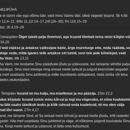
 NELIPÜHA
e ei sünni väe ega võimu läbi, vaid minu Vaimu läbi, ütleb vägede Issand.
Sk 4,6b
r 12,4–11; 4Ms 11,11f.14–17.24f.(26–30); Ps 118,15–29
tlus: Jh 4,19–26
 Esmaspäev
Õiget tabab palju õnnetusi, aga Issand tõmbab tema neist kõigist väl
 34,20
i teid viiakse ja antakse valitsejate kätte, ärge muretsege ette, mida rääkida, v
äkige seda, mida iganes teile antakse sel tunnil, sest teie pole kõnelejad, vaid
ha Vaim.
Mk 13,11
ha Vaim, me loodame Sinu päästvale jõule ja ustavusele, kui seisame silmitsi palj
skustega. Sina oled meiega ning annad meile tarkust ja julgust keerulistel aegadel.
ta meil usaldada Sinu juhtimist ja mitte muretseda sellepärast, mida öelda või teha
sketes olukordades.
. Teisipäev
Issand on mu kalju, mu mäelinnus ja mu päästja.
2Sm 22,2
ulus kirjutab: Issand seisis minu kõrval ja tegi mu vägevaks, et sõna kuulutami
nu läbi saaks täielikult teoks ja kõik rahvad seda kuuleksid; nii ma olen välja
stud lõvi suust.
2Tm 4,17
sand, me täname Sind, et Sa seisad meie kõrval ja annad meile jõudu, eriti rasketel
gadel. Aita meil usaldada Sinu juhtimist ja väge, et võiksime julgesti kuulutada Sin
a. Kingi meile tarkust ja ustavust, et täita oma kutsumust.