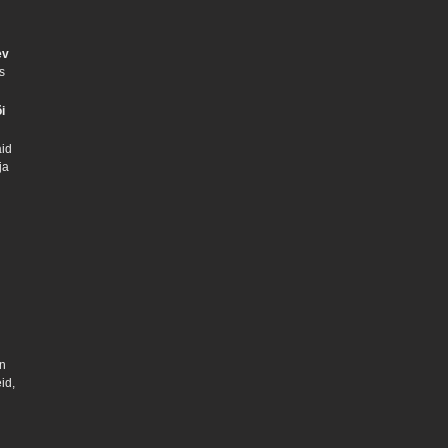
ev
s
i
aid
ja
on
id,