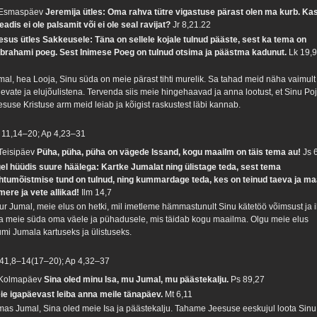
 Esmaspäev
Jeremija ütles: Oma rahva tütre vigastuse pärast olen ma kurb. Ka
eadis ei ole palsamit või ei ole seal ravijat?
Jr 8,21.22
esus ütles Sakkeusele: Täna on sellele kojale tulnud pääste, sest ka tema on
brahami poeg. Sest Inimese Poeg on tulnud otsima ja päästma kadunut.
Lk 19,
mal, hea Looja, Sinu süda on meie pärast tihti murelik. Sa tahad meid näha vaimult
gevate ja elujõulistena. Tervenda siis meie hingehaavad ja anna lootust, et Sinu Po
esuse Kristuse arm meid leiab ja kõigist raskustest läbi kannab.
 11,14–20; Ap 4,23–31
 Teisipäev
Püha, püha, püha on vägede Issand, kogu maailm on täis tema au!
Js 
gel hüüdis suure häälega: Kartke Jumalat ning ülistage teda, sest tema
htumõistmise tund on tulnud, ning kummardage teda, kes on teinud taeva ja m
 mere ja vete allikad!
Ilm 14,7
ur Jumal, meie elus on hetki, mil imetleme hämmastunult Sinu kätetöö võimsust ja i
a meie süda oma väele ja pühadusele, mis täidab kogu maailma. Olgu meie elus
umi Jumala kartuseks ja ülistuseks.
 41,8–14(17–20); Ap 4,32–37
 Kolmapäev
Sina oled minu Isa, mu Jumal, mu päästekalju.
Ps 89,27
ie igapäevast leiba anna meile tänapäev.
Mt 6,11
mas Jumal, Sina oled meie Isa ja päästekalju. Tahame Jeesuse eeskujul loota Sinu