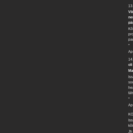
13
Vi
ne
pä
Kõ
pr
pa
*
Ap
14
ol
Ma
Is
soo
he
tä
*
Ap
KO
Is
kõ
Jh