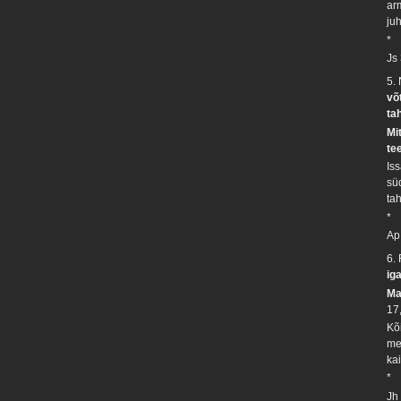
ar
ju
*
Js
5.
võ
ta
Mi
te
Is
sü
tah
*
Ap
6.
ig
Ma
17
Kõ
me
kai
*
Jh