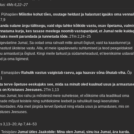
tlus: 4Ms 6,22–27
. Pühapäev
Mõistke kohut tões, osutage heldust ja halastust igaüks oma vennal
 7,9
sanda sulane ärgu tülitsegu, vaid olgu lahke kõikide vastu, osav õpetama, valmi
nnatama kurja, kes tasase meelega noomib vastupanijaid, et Jumal neile kuida
naks meelt parandada ja tunnetada tõde.
2Tm 2,24–25
igeväeline Jumal, Sa ootad oma rahvalt mitte ainult õiglust, vaid ka kaastunnet ja
mastust üksteise vastu. Aita, et meie igapäevaelu suhtumised ja teod peegeldaksid
nu armastust ja õiglust. Kingi meile tarkust ja südameheadust, et teeniksime ustaval
nd ja oma ligimest.
. Esmaspäev
Rahulik vastus vaigistab raevu, aga haavav sõna õhutab viha.
Õp
,1
ta terve õpetuse eeskujuks see, mida sa minult oled kuulnud usus ja armastus
s on Kristuses Jeesuses.
2Tm 1,13
mas Jumal, too rahu ja mõistmist meie suhetesse, et võiksime olla teadlikud oma
ade mõjust teistele ning suhtleksime leebelt ja rahulikult isegi keerulistes
ukordades. Aita meil järgida tervet õpetust ning elada usus ja armastuses, mis on
istuses Jeesuses.
s 3,13–20; Ap 7,44–53
. Teisipäev
Jumal ütles Jaakobile: Mina olen Jumal, sinu isa Jumal, ära karda.