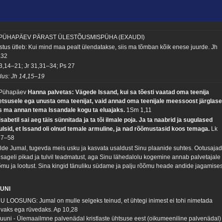
 PÜHAPÄEV PÄRAST ÜLESTÕUSMISPÜHA (EXAUDI)
istus ütleb: Kui mind maa pealt ülendatakse, siis ma tõmban kõik enese juurde.
Jh
,32
 3,14–21; Jr 31,31–34; Ps 27
tlus: Jh 14,15–19
 Pühapäev
Hanna palvetas: Vägede Issand, kui sa tõesti vaatad oma teenija
letsusele ega unusta oma teenijat, vaid annad oma teenijale meessoost järglase
is ma annan tema Issandale kogu ta eluajaks.
1Sm 1,11
isabetil sai aeg täis sünnitada ja ta tõi ilmale poja. Ja ta naabrid ja sugulased
ulsid, et Issand oli olnud temale armuline, ja nad rõõmustasid koos temaga.
Lk
57–58
lde Jumal, tugevda meis usku ja kasvata usaldust Sinu plaanide suhtes. Ootusaja
 sageli pikad ja tulvil teadmatust, aga Sinu lähedalolu kogemine annab palvetajale
õmu ja lootust. Sina kingid tänuliku südame ja palju rõõmu heade andide jagamises
UNI
U LOOSUNG: Jumal on mulle selgeks teinud, et ühtegi inimest ei tohi nimetada
lvaks ega rüvedaks.
Ap 10,28
 juuni - Ülemaailmne palvenädal kristlaste ühtsuse eest (oikumeeniline palvenädal)