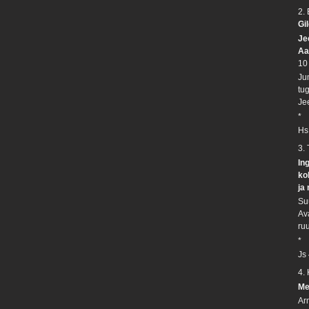
2.
Gil
Je
Aa
10
Ju
tu
Je
*
Hs
3.
In
ko
ja
Su
Av
ru
*
Js
4.
Me
Ar