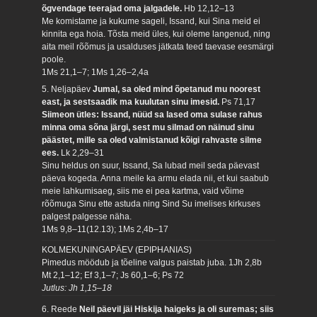
õgvendage teerajad oma jalgadele.
Hb 12,12–13
Me komistame ja kukume sageli, Issand, kui Sina meid ei
kinnita ega hoia. Tõsta meid üles, kui oleme langenud, ning
aita meil rõõmus ja usalduses jätkata teed taevase eesmärgi
poole.
1Ms 21,1–7; 1Ms 1,26–2,4a
5. Neljapäev
Jumal, sa oled mind õpetanud mu noorest
east, ja sestsaadik ma kuulutan sinu imesid.
Ps 71,17
Siimeon ütles: Issand, nüüd sa lased oma sulase rahus
minna oma sõna järgi, sest mu silmad on näinud sinu
päästet, mille sa oled valmistanud kõigi rahvaste silme
ees.
Lk 2,29–31
Sinu heldus on suur, Issand, Sa lubad meil seda päevast
päeva kogeda. Anna meile ka armu elada nii, et kui saabub
meie lahkumisaeg, siis me ei pea kartma, vaid võime
rõõmuga Sinu ette astuda ning Sind Su imelises kirkuses
palgest palgesse näha.
1Ms 9,8–11(12.13); 1Ms 2,4b–17
KOLMEKUNINGAPÄEV (EPIPHANIAS)
Pimedus möödub ja tõeline valgus paistab juba.
1Jh 2,8b
Mt 2,1–12; Ef 3,1–7; Js 60,1–6; Ps 72
Jutlus: Jh 1,15–18
6. Reede
Neil päevil jäi Hiskija haigeks ja oli suremas; siis