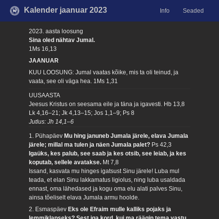
Kalender jaanuar 2023
Info
Seaded
2023. aasta loosung
Sina oled nähtav Jumal.
1Ms 16,13
JAANUAR
KUU LOOSUNG: Jumal vaatas kõike, mis ta oli teinud, ja
vaata, see oli väga hea.
1Ms 1,31
UUSAASTA
Jeesus Kristus on seesama eile ja täna ja igavesti.
Hb 13,8
Lk 4,16–21; Jk 4,13–15; Jos 1,1–9; Ps 8
Jutlus: Jh 14,1–6
1. Pühapäev
Mu hing januneb Jumala järele, elava Jumala
järele; millal ma tulen ja näen Jumala palet?
Ps 42,3
Igaüks, kes palub, see saab ja kes otsib, see leiab, ja kes
koputab, sellele avatakse.
Mt 7,8
Issand, kasvata mu hinges igatsust Sinu järele! Luba mul
teada, et elan Sinu lakkamatus ligiolus, ning luba usaldada
ennast, oma lähedased ja kogu oma elu alati palves Sinu,
ainsa tõeliselt elava Jumala armu hoolde.
2. Esmaspäev
Eks ole Efraim mulle kalliks pojaks ja
lemmiklapseks? Sest iga kord, kui ma räägin tema vastu,