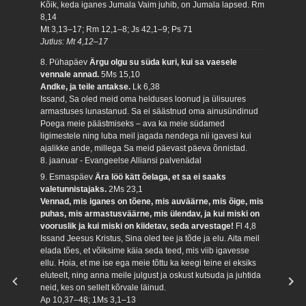
Kõik, keda iganes Jumala Vaim juhib, on Jumala lapsed.
Rm
8,14
Mt 3,13–17; Rm 12,1–8; Js 42,1–9; Ps 71
Jutlus: Mt 4,12–17
8. Pühapäev
Ärgu olgu su süda kuri, kui sa vaesele
vennale annad.
5Ms 15,10
Andke, ja teile antakse.
Lk 6,38
Issand, Sa oled meid oma helduses loonud ja ülisuures
armastuses lunastanud. Sa ei säästnud oma ainusündinud
Poega meie päästmiseks – ava ka meie südamed
ligimestele ning luba meil jagada nendega nii igavesi kui
ajalikke ande, millega Sa meid päevast päeva õnnistad.
8. jaanuar - Evangeelse Alliansi palvenädal
9. Esmaspäev
Ära löö kätt õelaga, et sa ei saaks
valetunnistajaks.
2Ms 23,1
Vennad, mis iganes on tõene, mis auväärne, mis õige, mis
puhas, mis armastusväärne, mis ülendav, ja kui miski on
vooruslik ja kui miski on kiidetav, seda arvestage!
Fl 4,8
Issand Jeesus Kristus, Sina oled tee ja tõde ja elu. Aita meil
elada tões, et võiksime käia seda teed, mis viib igavesse
ellu. Hoia, et me ise ega meie tõttu ka keegi teine ei eksiks
eluteelt, ning anna meile julgust ja oskust kutsuda ja juhtida
neid, kes on sellelt kõrvale läinud.
Ap 10,37–48; 1Ms 3,1–13