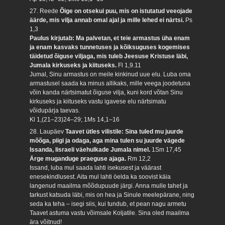
27. Reede
Õige on otsekui puu, mis on istutatud veeojade
äärde, mis vilja annab omal ajal ja mille lehed ei närtsi.
Ps
1,3
Paulus kirjutab: Ma palvetan, et teie armastus üha enam
ja enam kasvaks tunnetuses ja kõiksuguses kogemises
täidetud õiguse viljaga, mis tuleb Jeesuse Kristuse läbi,
Jumala kirkuseks ja kiituseks.
Fl 1,9.11
Jumal, Sinu armastus on meile kinkinud uue elu. Luba oma
armastusel saada ka minus allikaks, mille veega joodetuna
võin kanda närtsimatut õiguse vilja, kuni kord võtan Sinu
kirkuseks ja kiituseks vastu igavese elu närtsimatu
võidupärja taevas.
Kl 1,(21–23)24–29; 1Ms 14,1–16
28. Laupäev
Taavet ütles vilistile: Sina tuled mu juurde
mõõga, piigi ja odaga, aga mina tulen su juurde vägede
Issanda, Iisraeli väehulkade Jumala nimel.
1Sm 17,45
Ärge muganduge praeguse ajaga.
Rm 12,2
Issand, luba mul saada lahti isekusest ja väärast
enesekindlusest. Aita mul lahti öelda ka soovist käia
langenud maailma mõõdupuude järgi. Anna mulle tahet ja
tarkust katsuda läbi, mis on hea ja Sinule meelepärane, ning
seda ka teha – isegi siis, kui tundub, et pean nagu armetu
Taavet astuma vastu võimsale Koljatile. Sina oled maailma
ära võitnud!