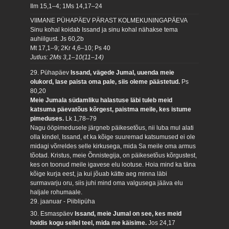
Ilm 15,1–4; 1Ms 14,17–24
VIIMANE PÜHAPÄEV PÄRAST KOLMEKUNINGAPÄEVA
Sinu kohal koidab Issand ja sinu kohal nähakse tema
auhiilgust.
Js 60,2b
Mt 17,1–9; 2Kr 4,6–10; Ps 40
Jutlus: 2Ms 3,1–10(11–14)
29. Pühapäev
Issand, vägede Jumal, uuenda meie
olukord, lase paista oma pale, siis oleme päästetud.
Ps
80,20
Meie Jumala südamliku halastuse läbi tuleb meid
katsuma päevatõus kõrgest, paistma meile, kes istume
pimeduses.
Lk 1,78–79
Nagu ööpimedusele järgneb päikesetõus, nii luba mul alati
olla kindel, Issand, et ka kõige suuremad katsumused ei ole
midagi võrreldes selle kirkusega, mida Sa meile oma armus
tõotad. Kristus, meie Õnnistegija, on päikesetõus kõrgustest,
kes on toonud meile igavese elu lootuse. Hoia mind ka täna
kõige kurja eest, ja kui jõuab kätte aeg minna läbi
surmavarju oru, siis juhi mind oma valgusega jääva elu
haljale rohumaale.
29. jaanuar - Piiblipüha
30. Esmaspäev
Issand, meie Jumal on see, kes meid
hoidis kogu sellel teel, mida me käisime.
Jos 24,17