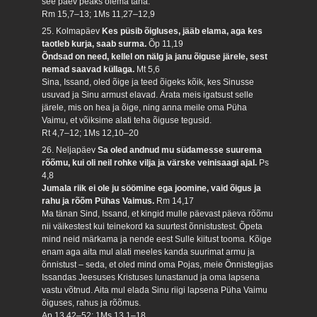
see päev peaks olema täna.
Rm 15,7–13; 1Ms 11,27–12,9
25. Kolmapäev
Kes püsib õigluses, jääb elama, aga kes
taotleb kurja, saab surma.
Õp 11,19
Õndsad on need, kellel on nälg ja janu õiguse järele, sest
nemad saavad küllaga.
Mt 5,6
Sina, Issand, oled õige ja teed õigeks kõik, kes Sinusse
usuvad ja Sinu armust elavad. Ärata meis igatsust selle
järele, mis on hea ja õige, ning anna meile oma Püha
Vaimu, et võiksime alati teha õiguse tegusid.
Rt 4,7–12; 1Ms 12,10–20
26. Neljapäev
Sa oled andnud mu südamesse suurema
rõõmu, kui oli neil rohke vilja ja värske veinisaagi ajal.
Ps
4,8
Jumala riik ei ole ju söömine ega joomine, vaid õigus ja
rahu ja rõõm Pühas Vaimus.
Rm 14,17
Ma tänan Sind, Issand, et kingid mulle päevast päeva rõõmu
nii väikestest kui teinekord ka suurtest õnnistustest. Õpeta
mind neid märkama ja nende eest Sulle kiitust tooma. Kõige
enam aga aita mul alati meeles kanda suurimat armu ja
õnnistust – seda, et oled mind oma Pojas, meie Õnnistegijas
Issandas Jeesuses Kristuses lunastanud ja oma lapsena
vastu võtnud. Aita mul elada Sinu riigi lapsena Püha Vaimu
õiguses, rahus ja rõõmus.
Ap 13,42–52; 1Ms 13,1–18