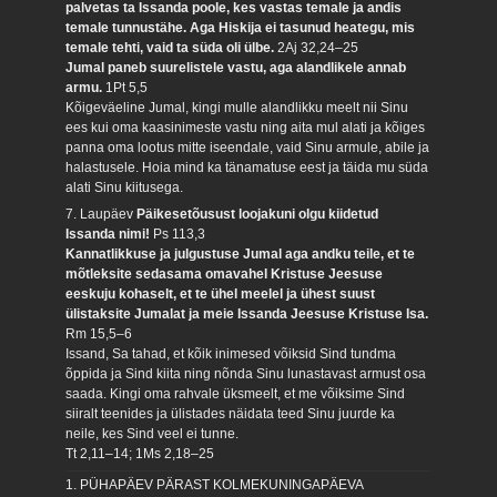
palvetas ta Issanda poole, kes vastas temale ja andis
temale tunnustähe. Aga Hiskija ei tasunud heategu, mis
temale tehti, vaid ta süda oli ülbe.
2Aj 32,24–25
Jumal paneb suurelistele vastu, aga alandlikele annab
armu.
1Pt 5,5
Kõigeväeline Jumal, kingi mulle alandlikku meelt nii Sinu
ees kui oma kaasinimeste vastu ning aita mul alati ja kõiges
panna oma lootus mitte iseendale, vaid Sinu armule, abile ja
halastusele. Hoia mind ka tänamatuse eest ja täida mu süda
alati Sinu kiitusega.
7. Laupäev
Päikesetõusust loojakuni olgu kiidetud
Issanda nimi!
Ps 113,3
Kannatlikkuse ja julgustuse Jumal aga andku teile, et te
mõtleksite sedasama omavahel Kristuse Jeesuse
eeskuju kohaselt, et te ühel meelel ja ühest suust
ülistaksite Jumalat ja meie Issanda Jeesuse Kristuse Isa.
Rm 15,5–6
Issand, Sa tahad, et kõik inimesed võiksid Sind tundma
õppida ja Sind kiita ning nõnda Sinu lunastavast armust osa
saada. Kingi oma rahvale üksmeelt, et me võiksime Sind
siiralt teenides ja ülistades näidata teed Sinu juurde ka
neile, kes Sind veel ei tunne.
Tt 2,11–14; 1Ms 2,18–25
1. PÜHAPÄEV PÄRAST KOLMEKUNINGAPÄEVA