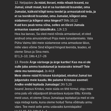
12. Neljapäev
Ja nüüd, Iisrael, mida nõuab Issand, su
Jumal, sinult muud, kui et sa kardaksid Issandat, oma
Jumalat, käiksid kõigil tema teedel ja armastaksid teda, ja
et sa teeniksid Issandat, oma Jumalat, kõigest oma
südamest ja kõigest oma hingest?
5Ms 10,12
Kuid kes peab tema sõna, selles on tõesti Jumala
armastus saanud täiuslikuks.
1Jh 2,5
Hea Isa taevas, Sa oled meid nõnda armastanud, et oled
andnud oma ainusündinud Poja meie lunastamiseks. Vala
Püha Vaimu läbi meie südamesse oma armastuse täius,
mille väes võime Sind kõigest hingest teenida, teades, et
oleme Sinus ja Sina meis.
Ef 1,3–10; 1Ms 4,17–26
13. Reede
Ärge värisege ja ärge kartke! Kas ma ei ole
sulle juba ammu kuulutanud ja teatavaks teinud? Teie
olete mu tunnistajad.
Js 44,8
Meie oleme nüüd Kristuse käskjalad, otsekui Jumal ise
julgustaks meie kaudu. Me palume Kristuse asemel:
Andke endid lepitada Jumalaga!
2Kr 5,20
Issand Jeesus Kristus, meie süda on tihti hirmul, olgu meie
oma patu või väljastpoolt ähvardava kurjuse tõttu. Kinnita
meid usus, et oleme Sinus Jumalaga lepitatud ja meil ei ole
vaja midagi karta, kuna oleme hoitud Tema võitmatu armu
väes. Tee meid selle armu ustavaiks tunnistajaiks!