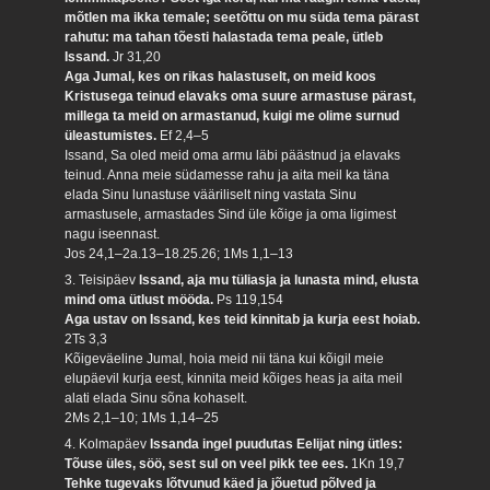
mõtlen ma ikka temale; seetõttu on mu süda tema pärast
rahutu: ma tahan tõesti halastada tema peale, ütleb
Issand.
Jr 31,20
Aga Jumal, kes on rikas halastuselt, on meid koos
Kristusega teinud elavaks oma suure armastuse pärast,
millega ta meid on armastanud, kuigi me olime surnud
üleastumistes.
Ef 2,4–5
Issand, Sa oled meid oma armu läbi päästnud ja elavaks
teinud. Anna meie südamesse rahu ja aita meil ka täna
elada Sinu lunastuse vääriliselt ning vastata Sinu
armastusele, armastades Sind üle kõige ja oma ligimest
nagu iseennast.
Jos 24,1–2a.13–18.25.26; 1Ms 1,1–13
3. Teisipäev
Issand, aja mu tüliasja ja lunasta mind, elusta
mind oma ütlust mööda.
Ps 119,154
Aga ustav on Issand, kes teid kinnitab ja kurja eest hoiab.
2Ts 3,3
Kõigeväeline Jumal, hoia meid nii täna kui kõigil meie
elupäevil kurja eest, kinnita meid kõiges heas ja aita meil
alati elada Sinu sõna kohaselt.
2Ms 2,1–10; 1Ms 1,14–25
4. Kolmapäev
Issanda ingel puudutas Eelijat ning ütles:
Tõuse üles, söö, sest sul on veel pikk tee ees.
1Kn 19,7
Tehke tugevaks lõtvunud käed ja jõuetud põlved ja