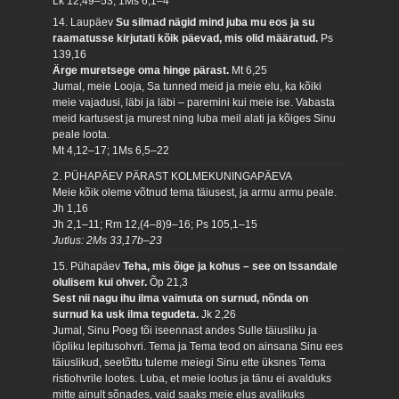
Lk 12,49–53; 1Ms 6,1–4
14. Laupäev
Su silmad nägid mind juba mu eos ja su
raamatusse kirjutati kõik päevad, mis olid määratud.
Ps
139,16
Ärge muretsege oma hinge pärast.
Mt 6,25
Jumal, meie Looja, Sa tunned meid ja meie elu, ka kõiki
meie vajadusi, läbi ja läbi – paremini kui meie ise. Vabasta
meid kartusest ja murest ning luba meil alati ja kõiges Sinu
peale loota.
Mt 4,12–17; 1Ms 6,5–22
2. PÜHAPÄEV PÄRAST KOLMEKUNINGAPÄEVA
Meie kõik oleme võtnud tema täiusest, ja armu armu peale.
Jh 1,16
Jh 2,1–11; Rm 12,(4–8)9–16; Ps 105,1–15
Jutlus: 2Ms 33,17b–23
15. Pühapäev
Teha, mis õige ja kohus – see on Issandale
olulisem kui ohver.
Õp 21,3
Sest nii nagu ihu ilma vaimuta on surnud, nõnda on
surnud ka usk ilma tegudeta.
Jk 2,26
Jumal, Sinu Poeg tõi iseennast andes Sulle täiusliku ja
lõpliku lepitusohvri. Tema ja Tema teod on ainsana Sinu ees
täiuslikud, seetõttu tuleme meiegi Sinu ette üksnes Tema
ristiohvrile lootes. Luba, et meie lootus ja tänu ei avalduks
mitte ainult sõnades, vaid saaks meie elus avalikuks