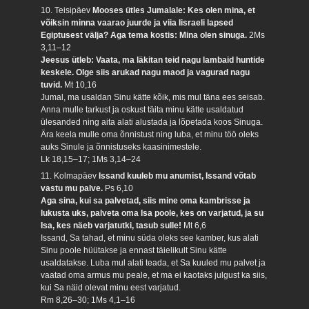
10. Teisipäev
Mooses ütles Jumalale: Kes olen mina, et
võiksin minna vaarao juurde ja viia Iisraeli lapsed
Egiptusest välja? Aga tema kostis: Mina olen sinuga.
2Ms
3,11–12
Jeesus ütleb: Vaata, ma läkitan teid nagu lambaid huntide
keskele. Olge siis arukad nagu maod ja vagurad nagu
tuvid.
Mt 10,16
Jumal, ma usaldan Sinu kätte kõik, mis mul täna ees seisab.
Anna mulle tarkust ja oskust täita minu kätte usaldatud
ülesanded ning aita alati alustada ja lõpetada koos Sinuga.
Ära keela mulle oma õnnistust ning luba, et minu töö oleks
auks Sinule ja õnnistuseks kaasinimestele.
Lk 18,15–17; 1Ms 3,14–24
11. Kolmapäev
Issand kuuleb mu anumist, Issand võtab
vastu mu palve.
Ps 6,10
Aga sina, kui sa palvetad, siis mine oma kambrisse ja
lukusta uks, palveta oma Isa poole, kes on varjatud, ja su
Isa, kes näeb varjatutki, tasub sulle!
Mt 6,6
Issand, Sa tahad, et minu süda oleks see kamber, kus alati
Sinu poole hüütakse ja ennast täielikult Sinu kätte
usaldatakse. Luba mul alati teada, et Sa kuuled mu palvet ja
vaatad oma armus mu peale, et ma ei kaotaks julgust ka siis,
kui Sa näid olevat minu eest varjatud.
Rm 8,26–30; 1Ms 4,1–16