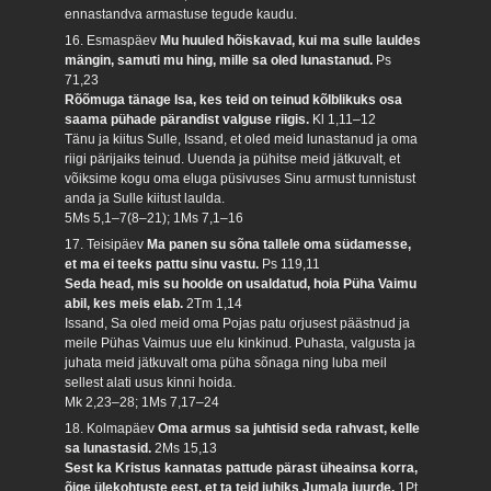
ennastandva armastuse tegude kaudu.
16. Esmaspäev
Mu huuled hõiskavad, kui ma sulle lauldes
mängin, samuti mu hing, mille sa oled lunastanud.
Ps
71,23
Rõõmuga tänage Isa, kes teid on teinud kõlblikuks osa
saama pühade pärandist valguse riigis.
Kl 1,11–12
Tänu ja kiitus Sulle, Issand, et oled meid lunastanud ja oma
riigi pärijaiks teinud. Uuenda ja pühitse meid jätkuvalt, et
võiksime kogu oma eluga püsivuses Sinu armust tunnistust
anda ja Sulle kiitust laulda.
5Ms 5,1–7(8–21); 1Ms 7,1–16
17. Teisipäev
Ma panen su sõna tallele oma südamesse,
et ma ei teeks pattu sinu vastu.
Ps 119,11
Seda head, mis su hoolde on usaldatud, hoia Püha Vaimu
abil, kes meis elab.
2Tm 1,14
Issand, Sa oled meid oma Pojas patu orjusest päästnud ja
meile Pühas Vaimus uue elu kinkinud. Puhasta, valgusta ja
juhata meid jätkuvalt oma püha sõnaga ning luba meil
sellest alati usus kinni hoida.
Mk 2,23–28; 1Ms 7,17–24
18. Kolmapäev
Oma armus sa juhtisid seda rahvast, kelle
sa lunastasid.
2Ms 15,13
Sest ka Kristus kannatas pattude pärast üheainsa korra,
õige ülekohtuste eest, et ta teid juhiks Jumala juurde.
1Pt