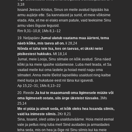
3,18
Issand Jeesus Kristus, Sinus on meile avatud ligipääs Isa
armu aujärje ette. Sa kannatasid ja surid, et meie võiksime
elada. Aita, et me ei elaks enam patule, vaid teeksime Sinu
armu väes õiguse tegusid.
Rm 9,31–10,8; 1Ms 8,1–12
19. Neljapäev
Jumal ulatub vaatama maa äärteni, tema
näeb kõike, mis taeva all on.
Ii 28,24
Nõnda ei taha teie Isa, kes on taevas, et ükski neist
pisikestest hukkuks.
Mt 18,14
Jumal, meie Looja, Sinu silmale on kõik avatud. Sina näed
kõiki ja ka meie igaühe südamesse. Luba meil teada, et Sa
vaatad meile kui oma lastele ja hoiad meid nagu oma
silmateri. Anna meile tõelist lapselikku usaldust ning kaitse
meid kurja ja hukatuse eest nii täna kui igavesti.
Ap 15,22–31; 1Ms 8,13–22
20. Reede
Ja kui te maaomandi oma ligimesele müüte või
oma ligimeselt ostate, siis ärge üksteist tüssake.
3Ms
25,14
Me ei püüa ju ainult seda, et kõik oleks hea Issanda silmis,
vaid ka inimeste silmis.
2Kr 8,21
Sina, Issand, oled ustav ja usaldusväärne. Hoia meist eemal
vale ja pettus ning luba meil Sind austades ja armastades
teha seda, mis on hea ja õige nii Sinu silmis kui ka meie