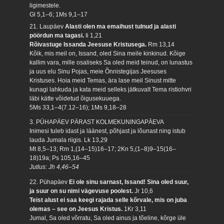
ligimestele.
Gl 5,1–6; 1Ms 9,1–17
21. Laupäev
Alasti olen ma emaihust tulnud ja alasti
pöördun ma tagasi.
Ii 1,21
Rõivastuge Issanda Jeesuse Kristusega.
Rm 13,14
Kõik, mis meil on, Issand, oled Sina meile kinkinud. Kõige
kallim vara, mille osaliseks Sa oled meid teinud, on lunastus
ja uus elu Sinu Pojas, meie Õnnistegijas Jeesuses
Kristuses. Hoia meid Temas, ära lase meil Sinust mitte
kunagi lahkuda ja kata meid selleks jätkuvalt Tema ristiohvri
läbi kätte võidetud õigusekuuega.
5Ms 33,1–4(7.12–16); 1Ms 9,18–28
3. PÜHAPÄEV PÄRAST KOLMEKUNINGAPÄEVA
Inimesi tuleb idast ja läänest, põhjast ja lõunast ning istub
lauda Jumala riigis.
Lk 13,29
Mt 8,5–13; Rm 1,(14–15)16–17; 2Kn 5,(1–8)9–15(16–
18)19a; Ps 105,16–45
Jutlus: Jh 4,46–54
22. Pühapäev
Ei ole sinu sarnast, Issand! Sina oled suur,
ja suur on su nimi vägevuse poolest.
Jr 10,6
Teist alust ei saa keegi rajada selle kõrvale, mis on juba
olemas – see on Jeesus Kristus.
1Kr 3,11
Jumal, Sa oled võrratu, Sa oled ainus ja tõeline, kõrge üle