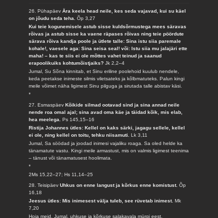
26. Pühapäev
Ära keela head neile, kes seda vajavad, kui su käel
on jõudu seda teha.
Õp 3,27
Kui teie kogunemisele astub sisse kuldsõrmustega mees säravas
rõivas ja astub sisse ka vaene räpases rõivas ning teie pöördute
särava rõiva kandja poole ja ütlete talle: Sina istu siia paremale
kohale!, vaesele aga: Sina seisa seal! või: Istu siia mu jalajäri ette
maha! – kas te siis ei ole mõttes vahet teinud ja saanud
erapoolikuiks kohtumõistjaiks?
Jk 2,2–4
Jumal, Su Sõna kinnitab, et Sinu eriline poolehoid kuulub nendele,
keda peetakse inimeste silmis viletsateks ja kõlbmatuteks. Palun kingi
meile võimet näha ligimest Sinu pilguga ja sirutada talle abistav käsi.
*
27. Esmaspäev
Kõikide silmad ootavad sind ja sina annad neile
nende roa omal ajal; sina avad oma käe ja täidad kõik, mis elab,
hea meelega.
Ps 145,15–16
Ristija Johannes ütles: Kellel on kaks särki, jagagu sellele, kellel
ei ole, ning kellel on toitu, tehku niisamuti.
Lk 3,11
Jumal, Sa söödad ja joodad inimesi vajaliku roaga. Sa oled helde ka
tänamatute vastu. Kingi meile armastust, mis on valmis ligimest teenima
– tänust või tänamatusest hoolimata.
*
2Ms 15,22–27; Hs 11,14–25
28. Teisipäev
Uhkus on enne langust ja kõrkus enne komistust.
Õp
16,18
Jeesus ütles: Mis inimesest välja tuleb, see rüvetab inimest.
Mk
7,20
Hoia meid, Jumal, uhkuse ja kõrkuse salakavala mürgi eest.