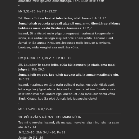
armastad meid igavese armastusega. Tänu Sulle selle eest!
*
Mk 3,31–35; Hs 7,1–13.27
24. Reede
Sul on lootust tulevikuks, ütleb Issand.
Jr 31,17
Jumal tahab osutada tulevail ajastuil oma armu ülemäärast rikkust
helduses meie vastu Kristuses Jeesuses.
Ef 2,7
Issand, Sina tõstad meie pilgu praegusest maailmast kaugemale –
sinna, kus kaduvusel ega kurjusel pole enam kohta. Täname Sind,
Jumal, et Sa annad Kristuses Jeesuses meile lootuse tulevikuks.
Lootuse, mida keegi ei saa meilt ära võtta.
*
Rm (14,20b–15,1)15,2–6; Hs 8,1–11
25. Laupäev
Te saate leiba süüa küllastuseni ja elada oma maal
julgesti.
3Ms 26,5
Jumala leib on see, kes tuleb taevast alla ja annab maailmale elu.
Jh 6,33
Issand, maailmas on täna palju selliseid paiku, kus pole küllaldaselt
leiba ega ka julgust elada. Aita meil aru saada, et ilma Sinuta ei saa
sellel maailmal olla lootust ega lahendust. Aita meil usus vastu võtta
Sind, Kristus, kes Sa oled Jumala leib igaveseks eluks!
*
Mt 5,17–20; Hs 8,12–18
19. PÜHAPÄEV PÄRAST KOLMAINUPÜHA
Tee mind terveks, Issand, siis ma saan terveks; aita mind, siis ma saan
abi.
Jr 17,14
Jk 5,13–16; 2Ms 34,4–10; Ps 32
Jutlus: Jh 5,1–16