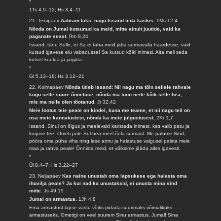
*
1Ts 4,9–12; Hs 3,4–11
21. Teisipäev
Aabram läks, nagu Issand teda käskis.
1Ms 12,4
Nõnda on Jumal kutsunud ka meid, mitte ainult juutide, vaid ka
paganate seast.
Rm 9,24
Issand, tänu Sulle, et Sa ei taha meid jätta surmavalla haardesse, vaid
kutsud igavese elu vabadusse! Sa kutsud kõiki inimesi. Aita meil seda
kutset kuulda ja järgida.
*
Gl 5,13–18; Hs 3,12–21
22. Kolmapäev
Nõnda ütleb Issand: Nii nagu ma tõin sellele rahvale
kogu selle suure õnnetuse, nõnda ma toon neile kõik selle hea,
mis ma neile olen tõotanud.
Jr 32,42
Meie lootus teie peale on kindel, kuna me teame, et nii nagu teil on
osa meie kannatustest, nõnda ka meie julgustusest.
2Kr 1,7
Issand, Sinul on õigus ja meelevald karistada inimest, kes valib patu ja
kurjuse tee. Ometi pole Sul hea meel õela surmast. Me palume Sind,
pööra oma püha viha ning lase armu ja halastuse valgusel paista meie
maa ja rahva peale! Õnnista meid, et võiksime jääda alles igavesti.
*
Ül 8,4–7; Hs 3,22–27
23. Neljapäev
Kas naine unustab oma lapsukese ega halasta oma
ihuvilja peale? Ja kui nad ka unustaksid, ei unusta mina sind
mitte.
Js 49,15
Jumal on armastus.
1Jh 4,8
Ema armastust lapse vastu võiks pidada suurimaks võimalikuks
armastuseks. Ometigi on veel suurem Sinu armastus, Jumal! Sina