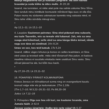
Maarja Magdaleena tuli ja kuulutas jüngritele: Ma olen näinud
Issandat ja seda kõike ta ütles mulle.
Jh 20,18
Issand, ma tunnistan, et mitte alati pole ma valmis uskuma Sinu Sõna.
See tundub minu inimlikule loomusele mõnikord liiga suur, et olla tõsi.
Palun murra mu südames uskmatuse kammits ning vabasta mind, et
Sinu tahe võiks sündida minugi elus.
*
Ap 12,1–11; Lk 15,1–10
4. Laupäev
Saalomon palvetas: Sina oled pidanud oma sulasele,
mu isale Taavetile, mis sa temale olid lubanud. Jah, mis sa oma
suuga oled kõnelnud, selle oled sa oma käega tõeks teinud, nõnda
nagu see täna on sündinud.
1Kn 8,24
Ustav on see, kes teid kutsub.
1Ts 5,24
Issand, milline vägev lohutus ja lootus on selles teadmises, et Sina
oled ustav ja teostad selle, mida oled tõotanud! Aita palun, et kaduva
maailma näivus ei suudaks eksitada meie usaldust Sinu vastu. Sinu
sõnad jäävad ka siis, kui kõik muu kaob.
*
Ap 27,16–25; Lk 15,11–32
16. PÜHAPÄEV PÄRAST KOLMAINUPÜHA
Kristus Jeesus on kõrvaldanud surma ning on evangeeliumi kaudu
toonud valge ette elu ja kadumatuse.
2Tm 1,10b
2Tm 1,7–10; Nl 3,22–26.31–32; Ps 68,20–36
Jutlus: Lk 7,11–16
5. Pühapäev
Olgu see hea või kuri, me kuulame Issanda, oma
Jumala häält.
Jr 42,6
Jeesus vastas jüngritele: Andke teie neile süüa!
Mk 6,37