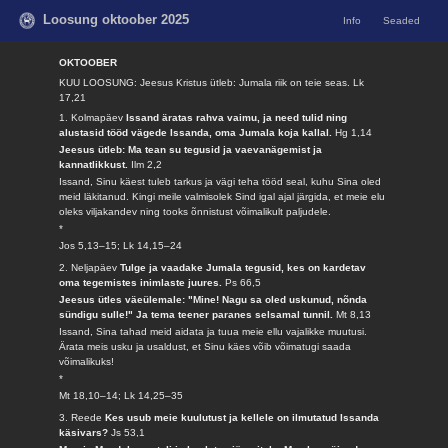
Loosung oktoober 2025
Info
Seaded
OKTOOBER
KUU LOOSUNG: Jeesus Kristus ütleb: Jumala riik on teie seas.
Lk
17,21
1. Kolmapäev
Issand äratas rahva vaimu, ja need tulid ning
alustasid tööd vägede Issanda, oma Jumala koja kallal.
Hg 1,14
Jeesus ütleb: Ma tean su tegusid ja vaevanägemist ja
kannatlikkust.
Ilm 2,2
Issand, Sinu käest tuleb tarkus ja vägi teha tööd seal, kuhu Sina oled
meid läkitanud. Kingi meile valmisolek Sind igal ajal järgida, et meie elu
oleks viljakandev ning tooks õnnistust võimalikult paljudele.
*
Jos 5,13–15; Lk 14,15–24
2. Neljapäev
Tulge ja vaadake Jumala tegusid, kes on kardetav
oma tegemistes inimlaste juures.
Ps 66,5
Jeesus ütles väeülemale: "Mine! Nagu sa oled uskunud, nõnda
sündigu sulle!" Ja tema teener paranes selsamal tunnil.
Mt 8,13
Issand, Sina tahad meid aidata ja tuua meie ellu vajalikke muutusi.
Ärata meis usku ja usaldust, et Sinu käes võib võimatugi saada
võimalikuks!
*
Mt 18,10–14; Lk 14,25–35
3. Reede
Kes usub meie kuulutust ja kellele on ilmutatud Issanda
käsivars?
Js 53,1