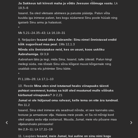
Ja Sakkeus tuli kiiresti maha ja võttis Jeesuse rõõmuga vastu.
Lk
19,5–6
Issand, Sa oled viletsate abimees ja patuste päästja. Palun võta
kuulda iga inimese palvet, kes kogu südamest Sinu poole hüüab ning
igatseb Sinu armu ja halastust.
*
Mk 5,21–24.35–43; Lk 16,19–31
9. Neljapäev
Issand ütles Aabramile: Sinu nimel õnnistavad endid
kõik suguvõsad maa peal.
1Ms 12,1.3
Nõnda siis õnnistatakse neid, kes on usust, koos uskliku
Aabrahamiga.
Gl 3,9
Aabraham läks ja tegi, mida Sina, Issand, talle ütlesid. Palun kingi
meilegi süda, mis tõstab Sinu sõna kõigest muust kõrgemale ning
usaldab oma elu juhtimise Sinu kätte.
*
Fl 1,18b–26; Lk 17,1–10
10. Reede
Mina olen sind istutanud heaks viinapuuks täiesti
puhtast seemnest; kuidas sa küll oled muutunud mulle võõraks
kärbunud viinapuuks?
Jr 2,21
Jumal ei ole hüljanud oma rahvast, kelle tema on ette ära tundnud.
Rm 11,2
Issand, Sina oled inimese elu seadnud nõnda, et see kannaks usu,
lootuse ja armastuse vilja. Halasta meie peale, et Sa nii mõnigi kord
oled asjata seda vilja oodanud. Muuda, Jumal, meie elu põuane maa
viljakandvaks pinnaseks!
Ilm 2,8–11; Lk 17,11–19
11. Laupäev
Issand, meie Jumal, kui auline on sinu nimi kogu