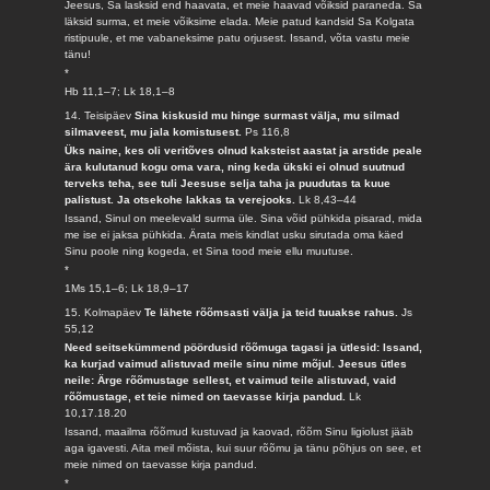
Jeesus, Sa lasksid end haavata, et meie haavad võiksid paraneda. Sa
läksid surma, et meie võiksime elada. Meie patud kandsid Sa Kolgata
ristipuule, et me vabaneksime patu orjusest. Issand, võta vastu meie
tänu!
*
Hb 11,1–7; Lk 18,1–8
14. Teisipäev
Sina kiskusid mu hinge surmast välja, mu silmad
silmaveest, mu jala komistusest.
Ps 116,8
Üks naine, kes oli veritõves olnud kaksteist aastat ja arstide peale
ära kulutanud kogu oma vara, ning keda ükski ei olnud suutnud
terveks teha, see tuli Jeesuse selja taha ja puudutas ta kuue
palistust. Ja otsekohe lakkas ta verejooks.
Lk 8,43–44
Issand, Sinul on meelevald surma üle. Sina võid pühkida pisarad, mida
me ise ei jaksa pühkida. Ärata meis kindlat usku sirutada oma käed
Sinu poole ning kogeda, et Sina tood meie ellu muutuse.
*
1Ms 15,1–6; Lk 18,9–17
15. Kolmapäev
Te lähete rõõmsasti välja ja teid tuuakse rahus.
Js
55,12
Need seitsekümmend pöördusid rõõmuga tagasi ja ütlesid: Issand,
ka kurjad vaimud alistuvad meile sinu nime mõjul. Jeesus ütles
neile: Ärge rõõmustage sellest, et vaimud teile alistuvad, vaid
rõõmustage, et teie nimed on taevasse kirja pandud.
Lk
10,17.18.20
Issand, maailma rõõmud kustuvad ja kaovad, rõõm Sinu ligiolust jääb
aga igavesti. Aita meil mõista, kui suur rõõmu ja tänu põhjus on see, et
meie nimed on taevasse kirja pandud.
*