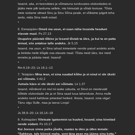
Issand, aita, et keerulistes ja võimatuna tunduvates olukordades ei
jääks meie pilk tarduma sellele, mis hirmutab ja võtab lootuse. Tõsta
meie südame silmad Sinu ja Sinu Sõna peale, et võiksime julgelt teha
seda, mida Sina meilt ootad.
*
6. Esmaspäev
Ometi ma usun, et saan näha Issanda headust
elavate maal.
Ps 27,13
Usupalve päästab tõbise ja Issand tõstab ta üles, ja kui ta on pattu
teinud, siis antakse talle andeks.
Jk 5,15
Issand, ma usun, et Sina tahad inimestele nende patud andeks anda
ja kinkida meile kõigile osa elavate maal. Tõsta meid üles, tee meid
terveks ja päästa meid, Issand!
*
Rm 6,19–23; Lk 16,1–13
7. Teisipäev
Mina tean, et sina suudad kõike ja et sinul ei ole ükski
asi võimatu.
Ii 42,2
Jumala käes ei ole ükski asi võimatu.
Lk 1,37
Issand, mõnikord on mul nii raske uskuda, et Sinul on meelevald
kõikide olukordade üle ja et Sina saad tuua lahenduse. Anna mulle
andeks need kahtluse pimedad hetked. Ilmuta, Issand, oma väge!
Tänu olgu Sulle, maa ja taeva Looja!
*
Js 38,9–20; Lk 16,14–18
8. Kolmapäev
Viletsate igatsemist sa kuuled, Issand; sina kinnitad
nende südant.
Ps 10,17
Kui Jeesus sinna paika jõudis, vaatas ta üles ja ütles temale:
"Sakkeus, tule kiiresti maha, sest täna pean ma jääma sinu kotta."