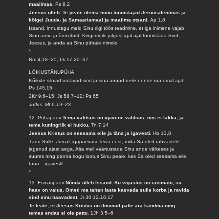
maailmas.
Ps 8,2
Jeesus ütleb: Te peate olema minu tunnistajad Jeruusalemmas ja
kõigel Juuda- ja Samaariamaal ja maailma otsani.
Ap 1,8
Issand, innustagu meid Sinu riigi töös teadmine, et iga inimene vajab
Sinu armu ja õnnistust. Kingi meile julgust igal ajal tunnistada Sind,
Jeesus, ja anda au Sinu pühale nimele.
*
Rm 4,18–25; Lk 17,20–37
LÕIKUSTÄNUPÜHA
Kõikide silmad ootavad sind ja sina annad neile nende roa omal ajal.
Ps 145,15
2Kr 9,6–15; Js 58,7–12; Ps 65
Jutlus: Mt 6,19–23
12. Pühapäev
Tema valitsus on igavene valitsus, mis ei lakka, ja
tema kuningriik ei hukku.
Tn 7,14
Jeesus Kristus on seesama eile ja täna ja igavesti.
Hb 13,8
Tänu Sulle, Jumal, igapäevase leiva eest, mida Sa oled rahvastele
jaganud ajast aega. Aita meil väärtustada Sinu ande väikeses ja
suures ning panna kogu lootus Sinu peale, kes Sa oled seesama eile,
täna – igavesti!
*
13. Esmaspäev
Nõnda ütleb Issand: Su vigastus on ravimatu, su
haav on valus. Ometi ma tahan lasta kasvada sulle korba ja ravida
sind sinu haavadest.
Jr 30,12.16.17
Te teate, et Jeesus Kristus on ilmunud patte ära kandma ning
temas endas ei ole pattu.
1Jh 3,5–6