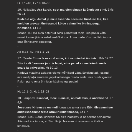
Lk 7,1–10; Lk 18,18–30
16. Neljapäev
Ära karda, sest ma olen sinuga ja õnnistan sind.
1Ms
26,24
Kiidetud olgu Jumal ja meie Issanda Jeesuse Kristuse Isa, kes
meid on taevast õnnistanud kõige vaimuliku õnnistusega
Kristuses.
Ef 1,3
Issand, kui ma olen astunud Sinu juhatatud teele, siis palun võta
minult kartus jääda sellel teel üksinda. Anna mulle Kristuse läbi tunda
oma õnnistavat ligiolekut.
*
Ap 5,34–42; Hs 1,1–21
17. Reede
Ei ma lase sind mitte, kui sa mind ei õnnista.
1Ms 32,27
Siis toodi Jeesuse juurde lapsi, et ta paneks oma käed nende
peale ja palvetaks.
Mt 19,13
Kaduva maailma asjades oleme mõnikord väga järjekindlad. Issand,
aita meil palju suurema järjekindlusega otsida seda, mis püsib igavesti.
Palun pane oma õnnistav käsi meiegi peale!
*
Hb 12,1–3; Hs 1,22–28
18. Laupäev
Issandal, meie Jumalal, on halastus ja andeksand.
Tn
9,9
Jeesuses Kristuses on meil lunastus tema vere läbi, üleastumiste
andekssaamine tema armu rikkust mööda,
Ef 1,7
Issand, Sinu Sõna kinnitab: Sa oled halastav ja andeksandev Jumal.
Aita meil ära tunda, et Sinu Poja Jeesuse ohvriveres on tõeline
lunastus.
*