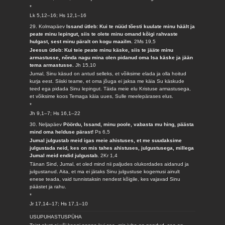
*
Lk 5,12–16; Hs 12,1–16
29. Kolmapäev
Issand ütleb: Kui te nüüd tõesti kuulate minu häält ja
peate minu lepingut, siis te olete minu omand kõigi rahvaste
hulgast, sest minu päralt on kogu maailm.
2Ms 19,5
Jeesus ütleb: Kui teie peate minu käske, siis te jääte minu
armastusse, nõnda nagu mina olen pidanud oma Isa käske ja jään
tema armastusse.
Jh 15,10
Jumal, Sinu käsud on antud selleks, et võiksime elada ja olla hoitud
kurja eest. Siiski teame, et oma jõuga ei jaksa me käia Su käskude
teed ega pidada Sinu lepingut. Täida meie elu Kristuse armastusega,
et võiksime koos Temaga käia uues, Sulle meelepärases elus.
*
Jh 9,1–7; Hs 16,1–22
30. Neljapäev
Pöördu, Issand, minu poole, vabasta mu hing, päästa
mind oma helduse pärast!
Ps 6,5
Jumal julgustab meid igas meie ahistuses, et me suudaksime
julgustada neid, kes on mis tahes ahistuses, julgustusega, millega
Jumal meid endid julgustab.
2Kr 1,4
Tänan Sind, Jumal, et oled mind nii paljudes olukordades aidanud ja
julgustanud. Aita, et ma ei jätaks Sinu julgustuse kogemusi ainult
enese teada, vaid tunnistaksin nendest kõigile, kes vajavad Sinu
päästet ja rahu.
*
Jr 17,14–17; Hs 17,1–10
USUPUHASTUSPÜHA