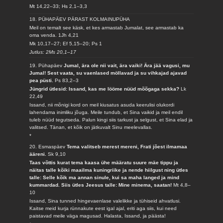
Mt 14,22–33; Hs 2,1–3,3
18. PÜHAPÄEV PÄRAST KOLMAINUPÜHA
Meil on temalt see käsk, et kes armastab Jumalat, see armastab ka
oma venda.
1Jh 4,21
Mk 10,17–27; Ef 5,15–20; Ps 1
Jutlus: 2Ms 20,1–17
19. Pühapäev
Jumal, ära ole nii vait, ära vaiki! Ära jää vagusi, mu
Jumal! Sest vaata, su vaenlased möllavad ja su vihkajad ajavad
pea püsti.
Ps 83,2–3
Jüngrid ütlesid: Issand, kas me lööme nüüd mõõgaga sekka?
Lk
22,49
Issand, nii mõnigi kord on meil kiusatus asuda keerulisi olukordi
lahendama inimliku jõuga. Meile tundub, et Sina vaikid ja meil endil
tuleb nüüd tegutseda. Palun kingi siis tarkust ja selgust, et Sina elad ja
valitsed. Tänan, et kõik on jätkuvalt Sinu meelevallas.
*
20. Esmaspäev
Tema valitseb merest mereni, Frati jõest ilmamaa
ääreni.
Sk 9,10
Taas võttis kurat tema kaasa ühe määratu suure mäe tippu ja
näitas talle kõiki maailma kuningriike ja nende hiilgust ning ütles
talle: Selle kõik ma annan sinule, kui sa maha langed ja mind
kummardad. Siis ütles Jeesus talle: Mine minema, saatan!
Mt 4,8–
10
Issand, Sina tunned hingevaenlase valelikke ja tühiseid ahvatlusi.
Kaitse meid kurja rünnakute eest igal ajal, eriti aga siis, kui need
paistavad meile väga magusad. Halasta, Issand, ja päästa!