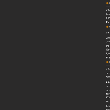
16.
Iss
põl
Ps 
17.
Jum
„aa
Ps 
Õht
Ign
Fl 
18.
Jee
kuh
21.
Jee
Tem
tee
KL
Ps 
Kõi
rah