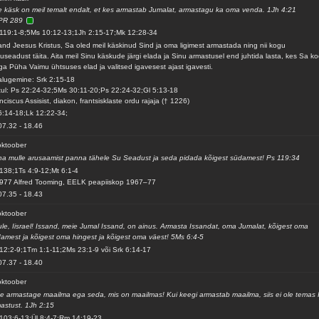
 käsk on meil temalt endalt, et kes armastab Jumalat, armastagu ka oma venda. 1Jh 4:21
PR 289
119:1-8;5Ms 10:12-13;1Jh 2:15-17;Mk 12:28-34
and Jeesus Kristus, Sa oled meil käskinud Sind ja oma ligimest armastada ning nii kogu
useadust täita. Aita meil Sinu käskude järgi elada ja Sinu armastusel end juhtida lasta, kes Sa k
ga Püha Vaimu ühtsuses elad ja valitsed igavesest ajast igavesti.
alugemine: Srk 2:15-18
ul: Ps 22:24-32;5Ms 30:11-20;Ps 22:24-32;Gl 5:13-18
nciscus Assisist, diakon, frantsisklaste ordu rajaja († 1226)
6:14-18;Lk 12:22-34;
07.32
-
18.46
oktoober
a mulle arusaamist panna tähele Su Seadust ja seda pidada kõigest südamest! Ps 119:34
138;1Ts 4:9-12;Mt 6:1-4
977 Alfred Tooming, EELK peapiiskop 1967–77
07.35
-
18.43
oktoober
le, Iisrael! Issand, meie Jumal Issand, on ainus. Armasta Issandat, oma Jumalat, kõigest oma
amest ja kõigest oma hingest ja kõigest oma väest! 5Ms 6:4-5
12:2-9;1Tm 1:1-11;2Ms 23:1-9 või Srk 6:14-17
07.37
-
18.40
oktoober
e armastage maailma ega seda, mis on maailmas! Kui keegi armastab maailma, siis ei ole temas 
astust. 1Jh 2:15
103:6-13;Ül 8:4-7;Rm 14:19-23