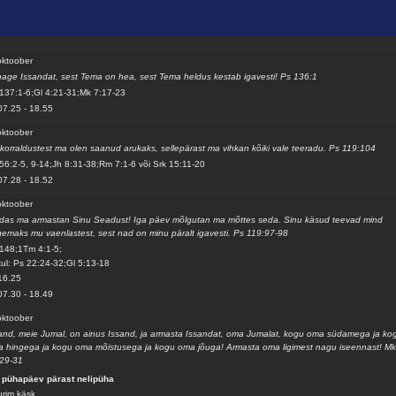
oktoober
age Issandat, sest Tema on hea, sest Tema heldus kestab igavesti! Ps 136:1
137:1-6;Gl 4:21-31;Mk 7:17-23
07.25
-
18.55
oktoober
korraldustest ma olen saanud arukaks, sellepärast ma vihkan kõiki vale teeradu. Ps 119:104
56:2-5, 9-14;Jh 8:31-38;Rm 7:1-6 või Srk 15:11-20
07.28
-
18.52
oktoober
das ma armastan Sinu Seadust! Iga päev mõlgutan ma mõttes seda. Sinu käsud teevad mind
gemaks mu vaenlastest, sest nad on minu päralt igavesti. Ps 119:97-98
148;1Tm 4:1-5;
ul: Ps 22:24-32;Gl 5:13-18
16.25
07.30
-
18.49
oktoober
and, meie Jumal, on ainus Issand, ja armasta Issandat, oma Jumalat, kogu oma südamega ja ko
 hingega ja kogu oma mõistusega ja kogu oma jõuga! Armasta oma ligimest nagu iseennast! M
29-31
 pühapäev pärast nelipüha
rim käsk