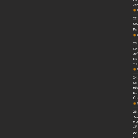
Joh
22.
Maa
Ps 
23.
Sin
auh
Ps 
† 1
24.
Me 
püs
Ps 
Õht
25.
Jee
ja 
16:
22.