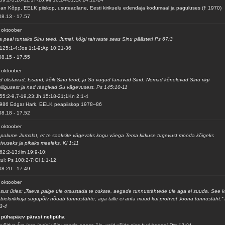
an Kõpp, EELK piiskop, usuteadlane, Eesti kirikuelu edendaja kodumaal ja paguluses († 1970)
08.13
-
17.57
 oktoober
 peal tuntaks Sinu teed, Jumal, kõigi rahvaste seas Sinu päästet! Ps 67:3
125:1-4;Jos 1:1-9;Ap 10:21-36
08.15
-
17.55
 oktoober
d ülistavad, Issand, kõik Sinu teod, ja Su vagad tänavad Sind. Nemad kõnelevad Sinu riigi
iilgusest ja nad räägivad Su vägevusest. Ps 145:10-11
55:2-9,7-19,23;Jh 15:18-21;1Kn 2:1-4
986 Edgar Hark, EELK peapiiskop 1978–86
08.18
-
17.52
 oktoober
palume Jumalat, et te saaksite vägevaks kogu väega Tema kirkuse tugevust mööda kõigeks
ivuseks ja pikaks meeleks. Kl 1:11
62:2-13;Ilm 19:9-10;
ul: Ps 108:2-7;Gl 1:1-12
08.20
-
17.49
 oktoober
sus ütles: „Taeva palge üle otsustada te oskate, aegade tunnustähtede üle aga ei suuda. See k
abielurikkuja sugupõlv nõuab tunnustähte, aga talle ei anta muud kui prohvet Joona tunnustäht.“
3-4
 pühapäev pärast nelipüha