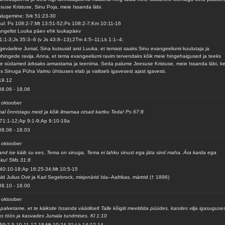
suse Kristuse, Sinu Poja, meie Issanda läbi.
alugemine: Srk 51:23-30
ul: Ps 108:2-7;Mt 13:51-52;Ps 108:2-7;Km 10:11-16
ngelist Luuka päev ehk luukapäev
1:1-3;Js 35:3–6 (v Js 43:8–13);2Tm 4:5–11;Lk 1:1–4;
geväeline Jumal, Sina kutsusid arst Luuka, et temast saaks Sinu evangeeliumi kuulutaja ja
mhingede ravija. Anna, et tema evangeeliumi ravim tervendaks kõik meie hingehaigused ja teeks
e südamed ärksaks armastama ja teenima. Seda palume Jeesuse Kristuse, meie Issanda läbi, k
s Sinuga Püha Vaimu ühtsuses elab ja valitseb igavesest ajast igavesti.
19.12
08.06
-
18.06
 oktoober
al õnnistagu meid ja kõik ilmamaa otsad kartku Teda! Ps 67:8
71:1-12;Ap 9:1-9;Ap 9:10-19a
08.08
-
18.03
 oktoober
and ise käib su ees, Tema on sinuga, Tema ei lahku sinust ega jäta sind maha. Ära karda ega
ku! 5Ms 31:8
40:10-18;Ap 16:25-34;Mt 10:5-15
ld Julius Ovir ja Karl Segebrock, misjonärid Ida–Aafrikas, märtrid († 1896)
08.10
-
18.00
 oktoober
palvetame, et te käiksite Issanda vääriliselt Talle kõigiti meeldida püüdes, kandes vilja igasuguse
s töös ja kasvades Jumala tundmises. Kl 1:10
59:2-5,10-11,17-18;Mt 10:24-31;Lk 14:12-14