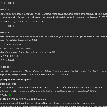
07.58
-
18.14
 oktoober
and seadis Iisraelisse Seaduse, mida Ta käskis meie esivanemail teatada oma lastele, et tulevan
v seda tunneks, lapsed, kes sünnivad, et nemadki tõuseksid seda jutustama oma lastele. Ps 78:
55:2-9,17-19,23;Lk 23:46-47;Jh 8:21-30
08.01
-
18.11
 oktoober
ala tõotused, millised iganes need olid, on Kristuses „jah“. Seepärast tulgu ka meie suust Tema l
men“ Jumalale kiituseks. 2Kr 1:20
62:2-13;Ap 14:8-18;
ul: Ps 108:2-7;Km 10:11-16
atios Antiookiast, Antiookia piiskop, märter († u 115)
3:7-12;Jh 6:52-58;
08.03
-
18.09
 oktoober
sus ütles läkitatutele: „Minge! Vaata, ma läkitan teid kui lambaid huntide sekka. Aga kui te astute
ugi majja, ütelge esmalt: „Rahu olgu sellele kojale!““ Lk 10:3,5
 pühapäev pärast nelipüha
suse saadikud
a on andnud sulle teada, inimene, mis on hea. Ja mida nõuab Issand sinult muud, kui et sa
ksid, mis on õige, armastaksid headust ja käiksid alandlikult koos oma Jumalaga? Mi 6:8
PR 157
145:8-13;5Ms 31:6-8;Kl 1:9-11;Lk 10:1-12
geväeline Jumal, halastaja Isa, üksnes Sinu käest tuleb armastus ja rahu. Saada meid
unõudjatena ja Sinu riigi tunnistajatena maailma ning täida meie südamed rõõmuga Sinu päästes