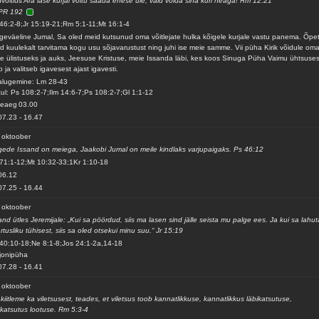
võitlus
Ära lase kurjal võitu saada enese üle, vaid võida sina kuri heaga! Rm 12:21
PR 192
46:2-8;Jr 15:19-21;Rm 5:1-11;Mt 16:1-4
geväeline Jumal, Sa oled meid kutsunud oma võitlejate hulka kõigele kurjale vastu panema. Õpe
d kuulekalt tarvitama kogu usu sõjavarustust ning juhi ise meie samme. Vii püha Kirik võidule om
e ülistuseks ja auks, Jeesuse Kristuse, meie Issanda läbi, kes koos Sinuga Püha Vaimu ühtsuse
b ja valitseb igavesest ajast igavesti.
alugemine: Lm 28-43
ul: Ps 108:2-7;Ilm 14:6-7;Ps 108:2-7;Gl 1:1-12
veaeg
03.00
07.23
-
16.47
 oktoober
ede Issand on meiega, Jaakobi Jumal on meile kindlaks varjupaigaks. Ps 46:12
71:1-12;Mt 10:32-33;1Kr 1:10-18
06.12
07.25
-
16.44
 oktoober
and ütles Jeremijale: „Kui sa pöördud, siis ma lasen sind jälle seista mu palge ees. Ja kui sa lahu
rtusliku tühisest, siis sa oled otsekui minu suu.“ Jr 15:19
40:10-18;Ne 8:1-8;Jos 24:1-2a,14-18
jonipüha
07.28
-
16.41
 oktoober
kiitleme ka viletsusest, teades, et viletsus toob kannatlikkuse, kannatlikkus läbikatsutuse,
ikatsutus lootuse. Rm 5:3-4