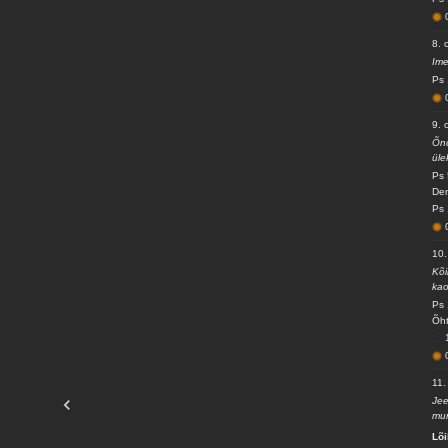
8. 
Ime
Ps 
9. 
Õnd
üle
Ps 
Den
Ps 
10.
Kõi
kao
Ps 
Õht
11.
Jee
mur
Lõ