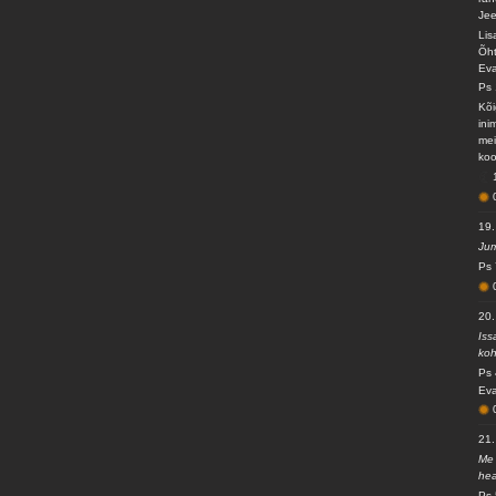
Jee
Lis
Õht
Eva
Ps 
Kõi
ini
mei
koo
19.
Jum
Ps 
20.
Iss
koh
Ps 
Eva
21.
Me 
hea
Ps 