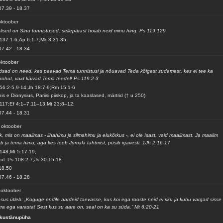
07.39
-
18.37
oktoober
lised on Sinu tunnistused, sellepärast hoiab neid minu hing. Ps 119:129
137:1-6;Ap 6:1-7;Mk 3:31-35
07.42
-
18.34
oktoober
sad on need, kes peavad Tema tunnistusi ja nõuavad Teda kõigest südamest, kes ei tee ka
kohut, vaid käivad Tema teedel! Ps 119:2-3
56:2-5,9-14;Jh 18:7-9;Rm 15:1-6
is e Dionysius, Pariisi piiskop, ja ta kaaslased, märtrid († u 250)
117;Ef 4:1–7,11–13;Mt 23:8–12;
07.44
-
18.31
 oktoober
k, mis on maailmas - lihahimu ja silmahimu ja elukõrkus -, ei ole Isast, vaid maailmast. Ja maailm
b ja tema himu, aga kes teeb Jumala tahtmist, püsib igavesti. 1Jh 2:16-17
148;Mt 5:17-19;
ul: Ps 108:2-7;Js 30:15-18
18.50
07.46
-
18.28
 oktoober
sus ütleb: „Koguge endile aardeid taevasse, kus koi ega rooste neid ei riku ja kuhu vargad sisse 
ra ega varasta! Sest kus su aare on, seal on ka su süda.“ Mt 6:20-21
ikustänupüha