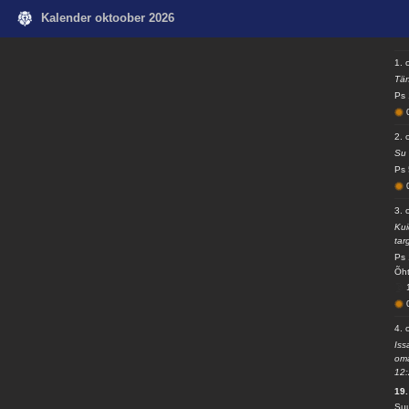
Kalender oktoober 2026
1. 
Tän
Ps 
2. 
Su 
Ps 
3. 
Kui
tar
Ps 
Õht
4. 
Iss
oma
12:
19.
Suu