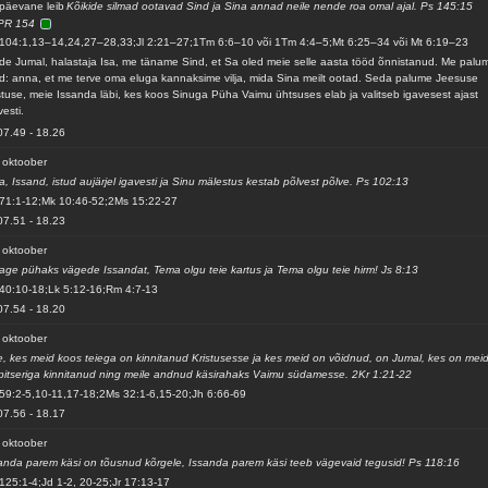
päevane leib
Kõikide silmad ootavad Sind ja Sina annad neile nende roa omal ajal. Ps 145:15
PR 154
104:1,13–14,24,27–28,33;Jl 2:21–27;1Tm 6:6–10 või 1Tm 4:4–5;Mt 6:25–34 või Mt 6:19–23
de Jumal, halastaja Isa, me täname Sind, et Sa oled meie selle aasta tööd õnnistanud. Me palu
d: anna, et me terve oma eluga kannaksime vilja, mida Sina meilt ootad. Seda palume Jeesuse
stuse, meie Issanda läbi, kes koos Sinuga Püha Vaimu ühtsuses elab ja valitseb igavesest ajast
vesti.
07.49
-
18.26
 oktoober
a, Issand, istud aujärjel igavesti ja Sinu mälestus kestab põlvest põlve. Ps 102:13
71:1-12;Mk 10:46-52;2Ms 15:22-27
07.51
-
18.23
 oktoober
age pühaks vägede Issandat, Tema olgu teie kartus ja Tema olgu teie hirm! Js 8:13
40:10-18;Lk 5:12-16;Rm 4:7-13
07.54
-
18.20
 oktoober
, kes meid koos teiega on kinnitanud Kristusesse ja kes meid on võidnud, on Jumal, kes on mei
pitseriga kinnitanud ning meile andnud käsirahaks Vaimu südamesse. 2Kr 1:21-22
59:2-5,10-11,17-18;2Ms 32:1-6,15-20;Jh 6:66-69
07.56
-
18.17
 oktoober
anda parem käsi on tõusnud kõrgele, Issanda parem käsi teeb vägevaid tegusid! Ps 118:16
125:1-4;Jd 1-2, 20-25;Jr 17:13-17