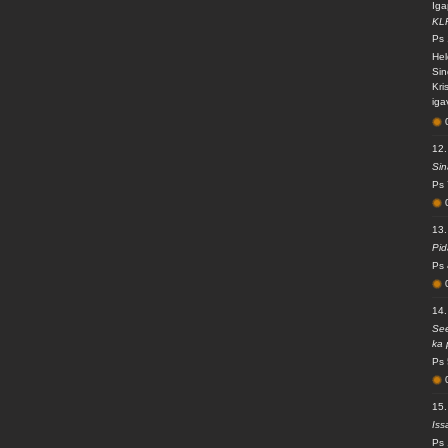
Iga
KL
Ps 
Hel
Sin
Kri
iga
12.
Sin
Ps 
13.
Pid
Ps 
14.
See
ka 
Ps 
15.
Iss
Ps 