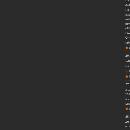
Usu
KL
Ps 
Kõi
mei
nim
ela
Lis
Õht
tal
26.
Väg
Ps 
27.
Iss
vää
Ps 
Mis
28.
Me 
läb