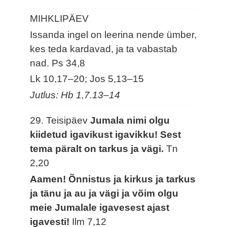
MIHKLIPÄEV
Issanda ingel on leerina nende ümber,
kes teda kardavad, ja ta vabastab
nad.
Ps 34,8
Lk 10,17–20; Jos 5,13–15
Jutlus: Hb 1,7.13–14
29. Teisipäev
Jumala nimi olgu
kiidetud igavikust igavikku! Sest
tema päralt on tarkus ja vägi.
Tn
2,20
Aamen! Õnnistus ja kirkus ja tarkus
ja tänu ja au ja vägi ja võim olgu
meie Jumalale igavesest ajast
igavesti!
Ilm 7,12