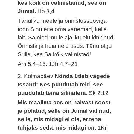
kes kõik on valmistanud, see on
Jumal.
Hb 3,4
Tänuliku meele ja õnnistussooviga
toon Sinu ette oma vanemad, kelle
läbi Sa oled mulle ajaliku elu kinkinud.
Õnnista ja hoia neid usus. Tänu olgu
Sulle, kes Sa kõik valmistad!
Am 5,4–15; 1Jh 4,7–21
2. Kolmapäev
Nõnda ütleb vägede
Issand: Kes puudutab teid, see
puudutab tema silmatera.
Sk 2,12
Mis maailma ees on halvast soost
ja põlatud, selle on Jumal valinud,
selle, mis midagi ei ole, et teha
tühjaks seda, mis midagi on.
1Kr