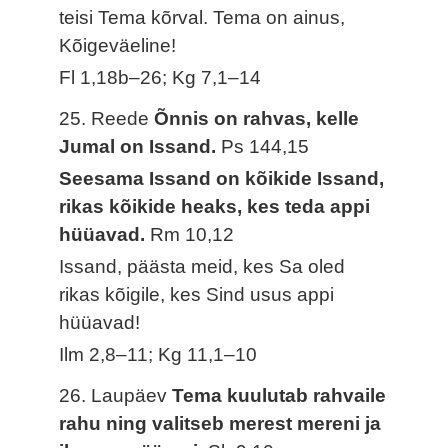
teisi Tema kõrval. Tema on ainus,
Kõigeväeline!
Fl 1,18b–26; Kg 7,1–14
25. Reede
Õnnis on rahvas, kelle
Jumal on Issand.
Ps 144,15
Seesama Issand on kõikide Issand,
rikas kõikide heaks, kes teda appi
hüüavad.
Rm 10,12
Issand, päästa meid, kes Sa oled
rikas kõigile, kes Sind usus appi
hüüavad!
Ilm 2,8–11; Kg 11,1–10
26. Laupäev
Tema kuulutab rahvaile
rahu ning valitseb merest mereni ja