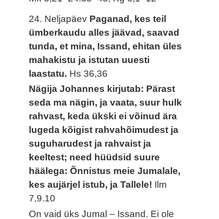
24. Neljapäev
Paganad, kes teil
ümberkaudu alles jäävad, saavad
tunda, et mina, Issand, ehitan üles
mahakistu ja istutan uuesti
laastatu.
Hs 36,36
Nägija Johannes kirjutab: Pärast
seda ma nägin, ja vaata, suur hulk
rahvast, keda ükski ei võinud ära
lugeda kõigist rahvahõimudest ja
suguharudest ja rahvaist ja
keeltest; need hüüdsid suure
häälega: Õnnistus meie Jumalale,
kes aujärjel istub, ja Tallele!
Ilm
7,9.10
On vaid üks Jumal – Issand. Ei ole