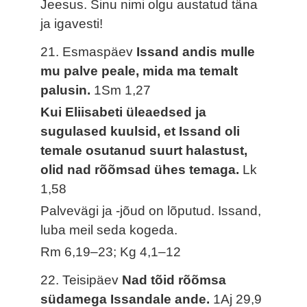
Jeesus. Sinu nimi olgu austatud täna
ja igavesti!
21. Esmaspäev
Issand andis mulle
mu palve peale, mida ma temalt
palusin.
1Sm 1,27
Kui Eliisabeti üleaedsed ja
sugulased kuulsid, et Issand oli
temale osutanud suurt halastust,
olid nad rõõmsad ühes temaga.
Lk
1,58
Palvevägi ja -jõud on lõputud. Issand,
luba meil seda kogeda.
Rm 6,19–23; Kg 4,1–12
22. Teisipäev
Nad tõid rõõmsa
südamega Issandale ande.
1Aj 29,9