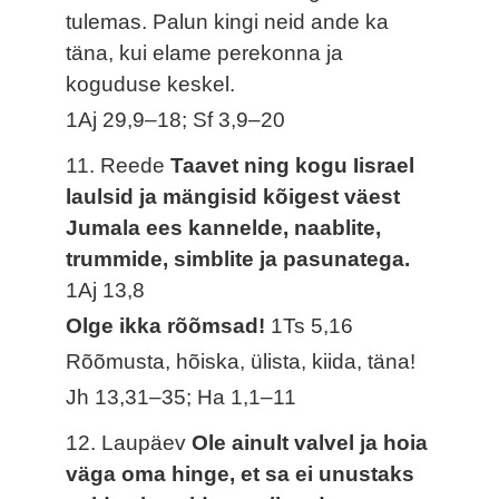
tulemas. Palun kingi neid ande ka
täna, kui elame perekonna ja
koguduse keskel.
1Aj 29,9–18; Sf 3,9–20
11. Reede
Taavet ning kogu Iisrael
laulsid ja mängisid kõigest väest
Jumala ees kannelde, naablite,
trummide, simblite ja pasunatega.
1Aj 13,8
Olge ikka rõõmsad!
1Ts 5,16
Rõõmusta, hõiska, ülista, kiida, täna!
Jh 13,31–35; Ha 1,1–11
12. Laupäev
Ole ainult valvel ja hoia
väga oma hinge, et sa ei unustaks