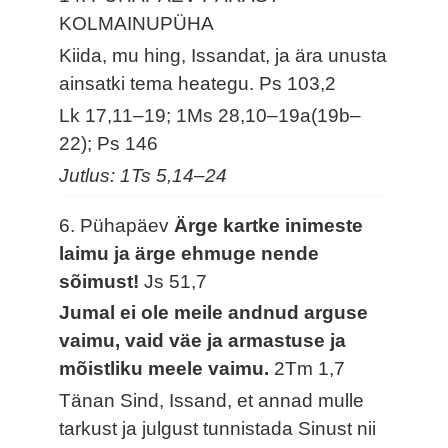
KOLMAINUPÜHA
Kiida, mu hing, Issandat, ja ära unusta
ainsatki tema heategu.
Ps 103,2
Lk 17,11–19; 1Ms 28,10–19a(19b–
22); Ps 146
Jutlus: 1Ts 5,14–24
6. Pühapäev
Ärge kartke inimeste
laimu ja ärge ehmuge nende
sõimust!
Js 51,7
Jumal ei ole meile andnud arguse
vaimu, vaid väe ja armastuse ja
mõistliku meele vaimu.
2Tm 1,7
Tänan Sind, Issand, et annad mulle
tarkust ja julgust tunnistada Sinust nii