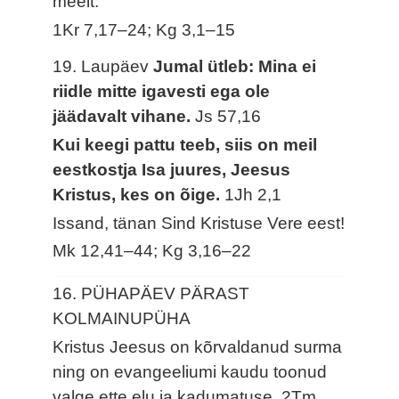
meelt.
1Kr 7,17–24; Kg 3,1–15
19. Laupäev
Jumal ütleb: Mina ei
riidle mitte igavesti ega ole
jäädavalt vihane.
Js 57,16
Kui keegi pattu teeb, siis on meil
eestkostja Isa juures, Jeesus
Kristus, kes on õige.
1Jh 2,1
Issand, tänan Sind Kristuse Vere eest!
Mk 12,41–44; Kg 3,16–22
16. PÜHAPÄEV PÄRAST
KOLMAINUPÜHA
Kristus Jeesus on kõrvaldanud surma
ning on evangeeliumi kaudu toonud
valge ette elu ja kadumatuse.
2Tm