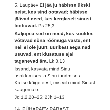
5. Laupäev
Ei jää ju häbisse ükski
neist, kes sind ootavad; häbisse
jäävad need, kes kerglaselt sinust
loobuvad.
Ps 25,3
Kaljupealsed on need, kes kuuldes
võtavad sõna rõõmuga vastu, ent
neil ei ole juurt, üürikest aega nad
usuvad, ent kiusatuse ajal
taganevad ära.
Lk 8,13
Issand, kasvata mind Sinu
usaldamises ja Sinu tundmises.
Kaitse kõige eest, mis viib mind Sinust
kaugemale.
Jd 1.2.20–25; 2Jh 1–13
14. PÜHAPÄEV PÄRAST