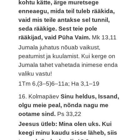
kohtu kätte, ärge muretsege
enneaegu, mida teil tuleb rääkida,
vaid mis teile antakse sel tunnil,
seda rääkige. Sest teie pole
rääkijad, vaid Püha Vaim.
Mk 13,11
Jumala juhatus nõuab vaikust,
peatumist ja kuulamist. Kui kerge on
Jumala tahet vahetada inimese enda
valiku vastu!
1Tm 6,(3–5)6–11a; Ha 3,1–19
16. Kolmapäev
Sinu heldus, Issand,
olgu meie peal, nõnda nagu me
ootame sind.
Ps 33,22
Jeesus ütleb: Mina olen uks. Kui
keegi minu kaudu sisse läheb, siis