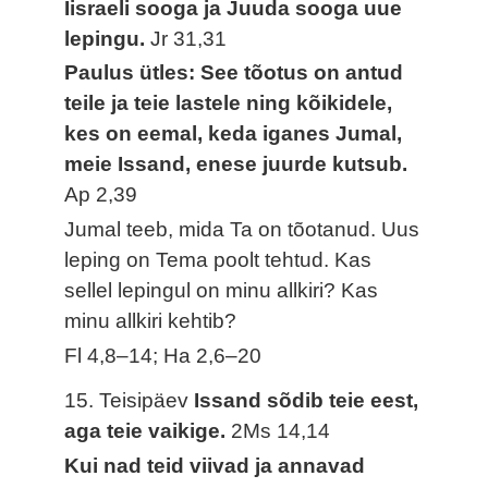
Iisraeli sooga ja Juuda sooga uue
lepingu.
Jr 31,31
Paulus ütles: See tõotus on antud
teile ja teie lastele ning kõikidele,
kes on eemal, keda iganes Jumal,
meie Issand, enese juurde kutsub.
Ap 2,39
Jumal teeb, mida Ta on tõotanud. Uus
leping on Tema poolt tehtud. Kas
sellel lepingul on minu allkiri? Kas
minu allkiri kehtib?
Fl 4,8–14; Ha 2,6–20
15. Teisipäev
Issand sõdib teie eest,
aga teie vaikige.
2Ms 14,14
Kui nad teid viivad ja annavad