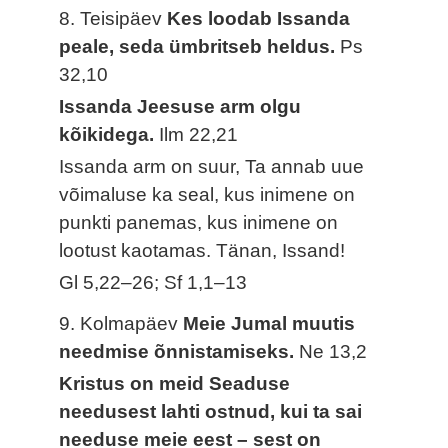
8. Teisipäev
Kes loodab Issanda
peale, seda ümbritseb heldus.
Ps
32,10
Issanda Jeesuse arm olgu
kõikidega.
Ilm 22,21
Issanda arm on suur, Ta annab uue
võimaluse ka seal, kus inimene on
punkti panemas, kus inimene on
lootust kaotamas. Tänan, Issand!
Gl 5,22–26; Sf 1,1–13
9. Kolmapäev
Meie Jumal muutis
needmise õnnistamiseks.
Ne 13,2
Kristus on meid Seaduse
needusest lahti ostnud, kui ta sai
needuse meie eest – sest on