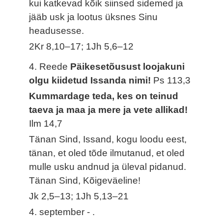
kui katkevad kõik siinsed sidemed ja
jääb usk ja lootus üksnes Sinu
headusesse.
2Kr 8,10–17; 1Jh 5,6–12
4. Reede
Päikesetõusust loojakuni
olgu kiidetud Issanda nimi!
Ps 113,3
Kummardage teda, kes on teinud
taeva ja maa ja mere ja vete allikad!
Ilm 14,7
Tänan Sind, Issand, kogu loodu eest,
tänan, et oled tõde ilmutanud, et oled
mulle usku andnud ja üleval pidanud.
Tänan Sind, Kõigeväeline!
Jk 2,5–13; 1Jh 5,13–21
4. september - .