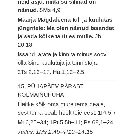
neid asju, mida su silmad on
näinud.
5Ms 4,9
Maarja Magdaleena tuli ja kuulutas
jüngritele: Ma olen näinud Issandat
ja seda kõike ta ütles mulle.
Jh
20,18
Issand, ärata ja kinnita minus soovi
olla Sinu kuulutaja ja tunnistaja.
2Ts 2,13–17; Ha 1,12–2,5
15. PÜHAPÄEV PÄRAST
KOLMAINUPÜHA
Heitke kõik oma mure tema peale,
sest tema peab hoolt teie eest.
1Pt 5,7
Mt 6,25–34; 1Pt 5,5b–11; Ps 68,1–24
Jutlus: 1Ms 2,4b–9(10–14)15