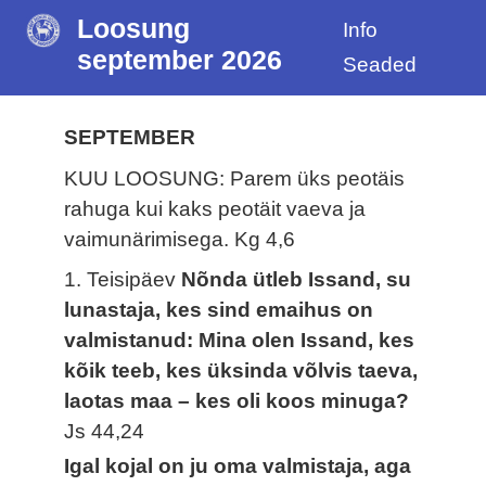
Loosung
Info
september 2026
Seaded
SEPTEMBER
KUU LOOSUNG: Parem üks peotäis
rahuga kui kaks peotäit vaeva ja
vaimunärimisega.
Kg 4,6
1. Teisipäev
Nõnda ütleb Issand, su
lunastaja, kes sind emaihus on
valmistanud: Mina olen Issand, kes
kõik teeb, kes üksinda võlvis taeva,
laotas maa – kes oli koos minuga?
Js 44,24
Igal kojal on ju oma valmistaja, aga