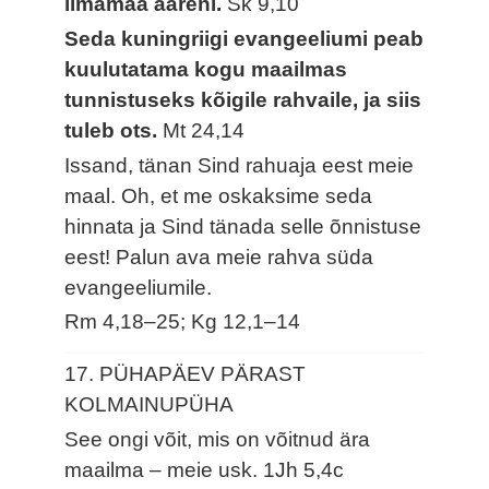
ilmamaa ääreni.
Sk 9,10
Seda kuningriigi evangeeliumi peab
kuulutatama kogu maailmas
tunnistuseks kõigile rahvaile, ja siis
tuleb ots.
Mt 24,14
Issand, tänan Sind rahuaja eest meie
maal. Oh, et me oskaksime seda
hinnata ja Sind tänada selle õnnistuse
eest! Palun ava meie rahva süda
evangeeliumile.
Rm 4,18–25; Kg 12,1–14
17. PÜHAPÄEV PÄRAST
KOLMAINUPÜHA
See ongi võit, mis on võitnud ära
maailma – meie usk.
1Jh 5,4c