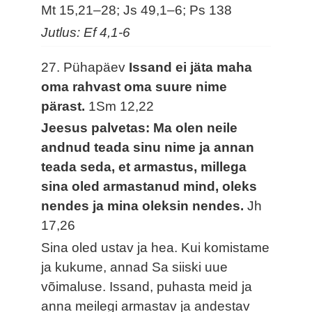
Mt 15,21–28; Js 49,1–6; Ps 138
Jutlus: Ef 4,1-6
27. Pühapäev
Issand ei jäta maha
oma rahvast oma suure nime
pärast.
1Sm 12,22
Jeesus palvetas: Ma olen neile
andnud teada sinu nime ja annan
teada seda, et armastus, millega
sina oled armastanud mind, oleks
nendes ja mina oleksin nendes.
Jh
17,26
Sina oled ustav ja hea. Kui komistame
ja kukume, annad Sa siiski uue
võimaluse. Issand, puhasta meid ja
anna meilegi armastav ja andestav