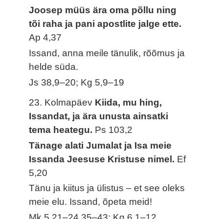
Joosep müüs ära oma põllu ning
tõi raha ja pani apostlite jalge ette.
Ap 4,37
Issand, anna meile tänulik, rõõmus ja
helde süda.
Js 38,9–20; Kg 5,9–19
23. Kolmapäev
Kiida, mu hing,
Issandat, ja ära unusta ainsatki
tema heategu.
Ps 103,2
Tänage alati Jumalat ja Isa meie
Issanda Jeesuse Kristuse nimel.
Ef
5,20
Tänu ja kiitus ja ülistus – et see oleks
meie elu. Issand, õpeta meid!
Mk 5,21–24.35–43; Kg 6,1–12