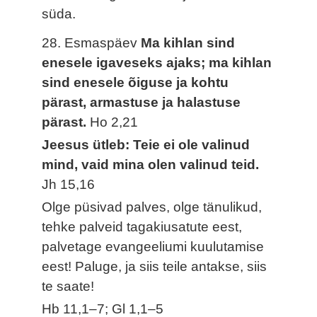
süda.
28. Esmaspäev
Ma kihlan sind
enesele igaveseks ajaks; ma kihlan
sind enesele õiguse ja kohtu
pärast, armastuse ja halastuse
pärast.
Ho 2,21
Jeesus ütleb: Teie ei ole valinud
mind, vaid mina olen valinud teid.
Jh 15,16
Olge püsivad palves, olge tänulikud,
tehke palveid tagakiusatute eest,
palvetage evangeeliumi kuulutamise
eest! Paluge, ja siis teile antakse, siis
te saate!
Hb 11,1–7; Gl 1,1–5