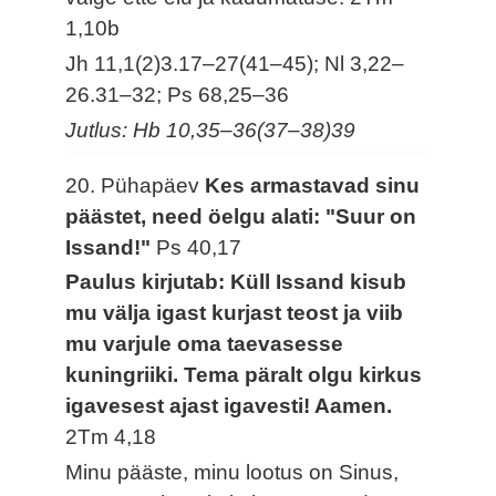
1,10b
Jh 11,1(2)3.17–27(41–45); Nl 3,22–
26.31–32; Ps 68,25–36
Jutlus: Hb 10,35–36(37–38)39
20. Pühapäev
Kes armastavad sinu
päästet, need öelgu alati: "Suur on
Issand!"
Ps 40,17
Paulus kirjutab: Küll Issand kisub
mu välja igast kurjast teost ja viib
mu varjule oma taevasesse
kuningriiki. Tema päralt olgu kirkus
igavesest ajast igavesti! Aamen.
2Tm 4,18
Minu pääste, minu lootus on Sinus,