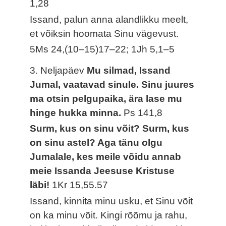
1,28
Issand, palun anna alandlikku meelt,
et võiksin hoomata Sinu vägevust.
5Ms 24,(10–15)17–22; 1Jh 5,1–5
3. Neljapäev
Mu silmad, Issand
Jumal, vaatavad sinule. Sinu juures
ma otsin pelgupaika, ära lase mu
hinge hukka minna.
Ps 141,8
Surm, kus on sinu võit? Surm, kus
on sinu astel? Aga tänu olgu
Jumalale, kes meile võidu annab
meie Issanda Jeesuse Kristuse
läbi!
1Kr 15,55.57
Issand, kinnita minu usku, et Sinu võit
on ka minu võit. Kingi rõõmu ja rahu,