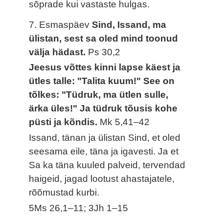
sõprade kui vastaste hulgas.
7. Esmaspäev
Sind, Issand, ma
ülistan, sest sa oled mind toonud
välja hädast.
Ps 30,2
Jeesus võttes kinni lapse käest ja
ütles talle: "Talita kuum!" See on
tõlkes: "Tüdruk, ma ütlen sulle,
ärka üles!" Ja tüdruk tõusis kohe
püsti ja kõndis.
Mk 5,41–42
Issand, tänan ja ülistan Sind, et oled
seesama eile, täna ja igavesti. Ja et
Sa ka täna kuuled palveid, tervendad
haigeid, jagad lootust ahastajatele,
rõõmustad kurbi.
5Ms 26,1–11; 3Jh 1–15