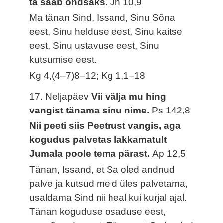
ta saab õndsaks.
Jh 10,9
Ma tänan Sind, Issand, Sinu Sõna
eest, Sinu helduse eest, Sinu kaitse
eest, Sinu ustavuse eest, Sinu
kutsumise eest.
Kg 4,(4–7)8–12; Kg 1,1–18
17. Neljapäev
Vii välja mu hing
vangist tänama sinu nime.
Ps 142,8
Nii peeti siis Peetrust vangis, aga
kogudus palvetas lakkamatult
Jumala poole tema pärast.
Ap 12,5
Tänan, Issand, et Sa oled andnud
palve ja kutsud meid üles palvetama,
usaldama Sind nii heal kui kurjal ajal.
Tänan koguduse osaduse eest,