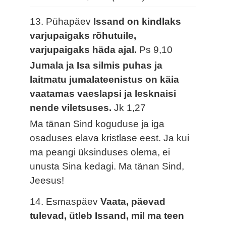
13. Pühapäev
Issand on kindlaks
varjupaigaks rõhutuile,
varjupaigaks häda ajal.
Ps 9,10
Jumala ja Isa silmis puhas ja
laitmatu jumalateenistus on käia
vaatamas vaeslapsi ja lesknaisi
nende viletsuses.
Jk 1,27
Ma tänan Sind koguduse ja iga
osaduses elava kristlase eest. Ja kui
ma peangi üksinduses olema, ei
unusta Sina kedagi. Ma tänan Sind,
Jeesus!
14. Esmaspäev
Vaata, päevad
tulevad, ütleb Issand, mil ma teen