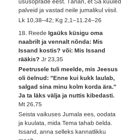
ususõprade eest. Tänan, et Sa kuuled
palveid ja vastad neile jumalikul viisil.
Lk 10,38–42; Kg 2,1–11.24–26
18. Reede
Igaüks küsigu oma
naabrilt ja vennalt nõnda: Mis
Issand kostis? või: Mis Issand
rääkis?
Jr 23,35
Peetrusele tuli meelde, mis Jeesus
oli öelnud: "Enne kui kukk laulab,
salgad sina minu kolm korda ära."
Ja ta läks välja ja nuttis kibedasti.
Mt 26,75
Seista vaikuses Jumala ees, oodata
ja kuulata, mida Tema tahab öelda.
Issand, anna selleks kannatlikku