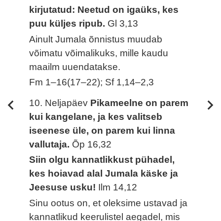
kirjutatud: Neetud on igaüks, kes
puu küljes ripub.
Gl 3,13
Ainult Jumala õnnistus muudab
võimatu võimalikuks, mille kaudu
maailm uuendatakse.
Fm 1–16(17–22); Sf 1,14–2,3
10. Neljapäev
Pikameelne on parem
kui kangelane, ja kes valitseb
iseenese üle, on parem kui linna
vallutaja.
Õp 16,32
Siin olgu kannatlikkust pühadel,
kes hoiavad alal Jumala käske ja
Jeesuse usku!
Ilm 14,12
Sinu ootus on, et oleksime ustavad ja
kannatlikud keerulistel aegadel, mis