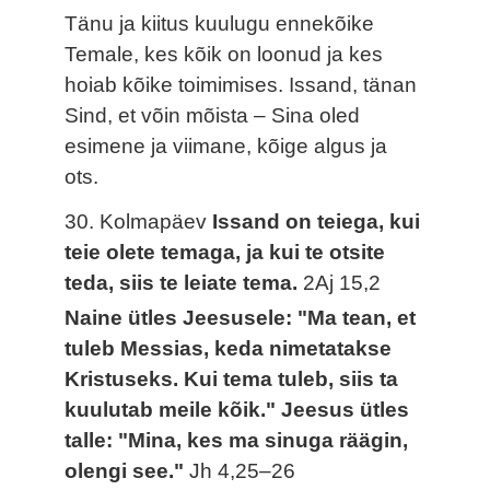
Tänu ja kiitus kuulugu ennekõike
Temale, kes kõik on loonud ja kes
hoiab kõike toimimises. Issand, tänan
Sind, et võin mõista – Sina oled
esimene ja viimane, kõige algus ja
ots.
30. Kolmapäev
Issand on teiega, kui
teie olete temaga, ja kui te otsite
teda, siis te leiate tema.
2Aj 15,2
Naine ütles Jeesusele: "Ma tean, et
tuleb Messias, keda nimetatakse
Kristuseks. Kui tema tuleb, siis ta
kuulutab meile kõik." Jeesus ütles
talle: "Mina, kes ma sinuga räägin,
olengi see."
Jh 4,25–26