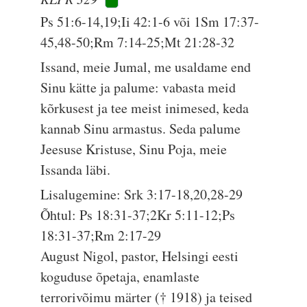
Ps 51:6-14,19;Ii 42:1-6 või 1Sm 17:37-
45,48-50;Rm 7:14-25;Mt 21:28-32
Issand, meie Jumal, me usaldame end
Sinu kätte ja palume: vabasta meid
kõrkusest ja tee meist inimesed, keda
kannab Sinu armastus. Seda palume
Jeesuse Kristuse, Sinu Poja, meie
Issanda läbi.
Lisalugemine: Srk 3:17-18,20,28-29
Õhtul: Ps 18:31-37;2Kr 5:11-12;Ps
18:31-37;Rm 2:17-29
August Nigol, pastor, Helsingi eesti
koguduse õpetaja, enamlaste
terrorivõimu märter († 1918) ja teised