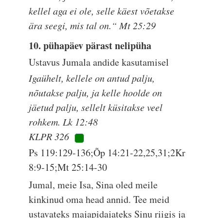
kellel aga ei ole, selle käest võetakse
ära seegi, mis tal on.“ Mt 25:29
10. pühapäev pärast nelipüha
Ustavus Jumala andide kasutamisel
Igaühelt, kellele on antud palju,
nõutakse palju, ja kelle hoolde on
jäetud palju, sellelt küsitakse veel
rohkem. Lk 12:48
KLPR 326
Ps 119:129-136;Õp 14:21-22,25,31;2Kr
8:9-15;Mt 25:14-30
Jumal, meie Isa, Sina oled meile
kinkinud oma head annid. Tee meid
ustavateks majapidajateks Sinu riigis ja