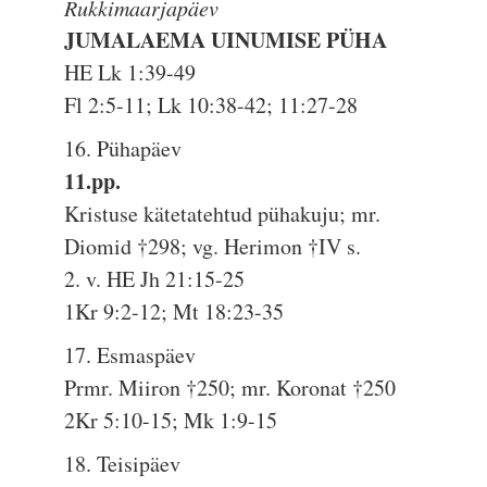
Rukkimaarjapäev
JUMALAEMA UINUMISE PÜHA
HE Lk 1:39-49
Fl 2:5-11; Lk 10:38-42; 11:27-28
16. Pühapäev
11.pp.
Kristuse kätetatehtud pühakuju; mr.
Diomid †298; vg. Herimon †IV s.
2. v. HE Jh 21:15-25
1Kr 9:2-12; Mt 18:23-35
17. Esmaspäev
Prmr. Miiron †250; mr. Koronat †250
2Kr 5:10-15; Mk 1:9-15
18. Teisipäev