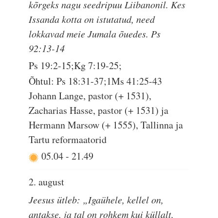
kõrgeks nagu seedripuu Liibanonil. Kes
Issanda kotta on istutatud, need
lokkavad meie Jumala õuedes. Ps
92:13-14
Ps 19:2-15;Kg 7:19-25;
Õhtul: Ps 18:31-37;1Ms 41:25-43
Johann Lange, pastor (+ 1531),
Zacharias Hasse, pastor (+ 1531) ja
Hermann Marsow (+ 1555), Tallinna ja
Tartu reformaatorid
05.04
-
21.49
2. august
Jeesus ütleb: „Igaühele, kellel on,
antakse, ja tal on rohkem kui küllalt,