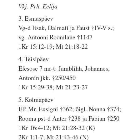
Vkj. Prh. Eelija
3. Esmaspäev
Vg-d Iisak, Dalmati ja Faust †IV-V s.;
vg. Antooni Roomlane †1147
1Kr 15:12-19; Mt 21:18-22
4. Teisipäev
Efesose 7 mr-t: Jamblihh, Johannes,
Antonin jkk. †250/450
1Kr 15:29-38; Mt 21:23-27
5. Kolmapäev
EP. Mr. Eusigni †362; õigl. Nonna †374;
Rooma pst-d Anter †238 ja Fabian †250
1Kr 16:4-12; Mt 21:28-32 (K)
2Kr 1:1-7; Mt 21:43-46 (N)