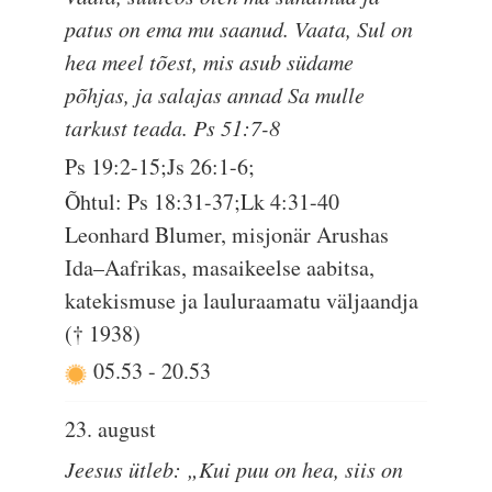
patus on ema mu saanud. Vaata, Sul on
hea meel tõest, mis asub südame
põhjas, ja salajas annad Sa mulle
tarkust teada. Ps 51:7-8
Ps 19:2-15;Js 26:1-6;
Õhtul: Ps 18:31-37;Lk 4:31-40
Leonhard Blumer, misjonär Arushas
Ida–Aafrikas, masaikeelse aabitsa,
katekismuse ja lauluraamatu väljaandja
(† 1938)
05.53
-
20.53
23. august
Jeesus ütleb: „Kui puu on hea, siis on