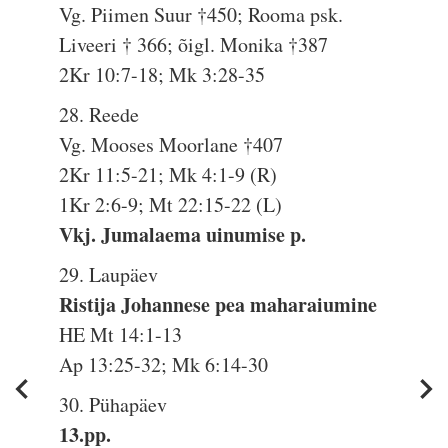
Vg. Piimen Suur †450; Rooma psk.
Liveeri † 366; õigl. Monika †387
2Kr 10:7-18; Mk 3:28-35
28. Reede
Vg. Mooses Moorlane †407
2Kr 11:5-21; Mk 4:1-9 (R)
1Kr 2:6-9; Mt 22:15-22 (L)
Vkj. Jumalaema uinumise p.
29. Laupäev
Ristija Johannese pea maharaiumine
HE Mt 14:1-13
Ap 13:25-32; Mk 6:14-30
30. Pühapäev
13.pp.