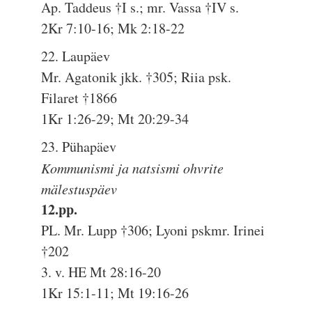
Ap. Taddeus †I s.; mr. Vassa †IV s.
2Kr 7:10-16; Mk 2:18-22
22. Laupäev
Mr. Agatonik jkk. †305; Riia psk.
Filaret †1866
1Kr 1:26-29; Mt 20:29-34
23. Pühapäev
Kommunismi ja natsismi ohvrite
mälestuspäev
12.pp.
PL. Mr. Lupp †306; Lyoni pskmr. Irinei
†202
3. v. HE Mt 28:16-20
1Kr 15:1-11; Mt 19:16-26