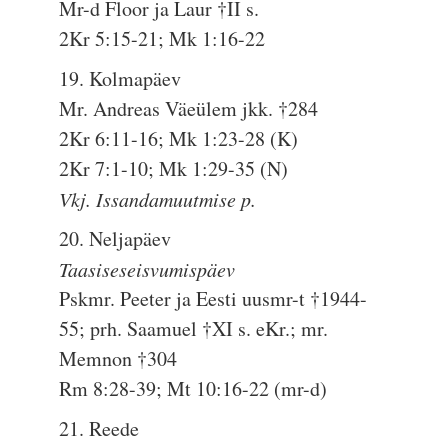
Mr-d Floor ja Laur †II s.
2Kr 5:15-21; Mk 1:16-22
19. Kolmapäev
Mr. Andreas Väeülem jkk. †284
2Kr 6:11-16; Mk 1:23-28 (K)
2Kr 7:1-10; Mk 1:29-35 (N)
Vkj. Issandamuutmise p.
20. Neljapäev
Taasiseseisvumispäev
Pskmr. Peeter ja Eesti uusmr-t †1944-
55; prh. Saamuel †XI s. eKr.; mr.
Memnon †304
Rm 8:28-39; Mt 10:16-22 (mr-d)
21. Reede