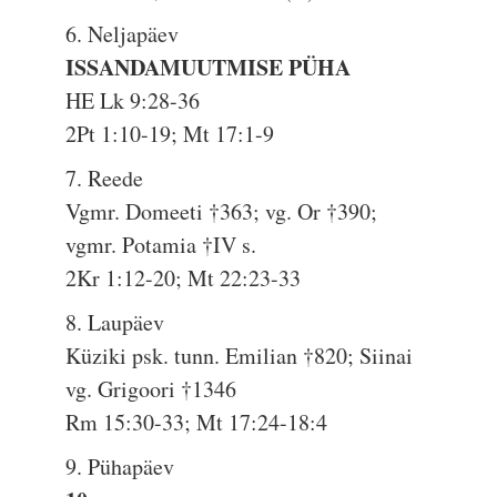
6. Neljapäev
ISSANDAMUUTMISE PÜHA
HE Lk 9:28-36
2Pt 1:10-19; Mt 17:1-9
7. Reede
Vgmr. Domeeti †363; vg. Or †390;
vgmr. Potamia †IV s.
2Kr 1:12-20; Mt 22:23-33
8. Laupäev
Küziki psk. tunn. Emilian †820; Siinai
vg. Grigoori †1346
Rm 15:30-33; Mt 17:24-18:4
9. Pühapäev