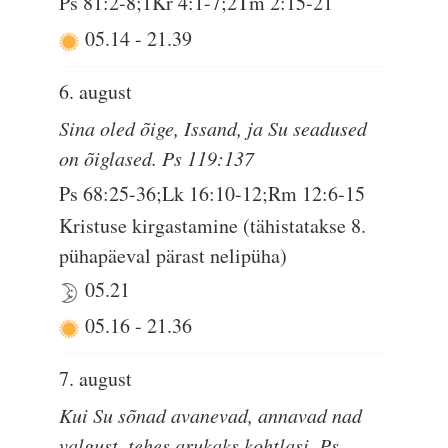
Ps 81:2-8;1Kr 4:1-7;2Tm 2:15-21
05.14
-
21.39
6. august
Sina oled õige, Issand, ja Su seadused
on õiglased. Ps 119:137
Ps 68:25-36;Lk 16:10-12;Rm 12:6-15
Kristuse kirgastamine (tähistatakse 8.
pühapäeval pärast nelipüha)
05.21
05.16
-
21.36
7. august
Kui Su sõnad avanevad, annavad nad
valgust, tehes arukaks kohtlasi. Ps