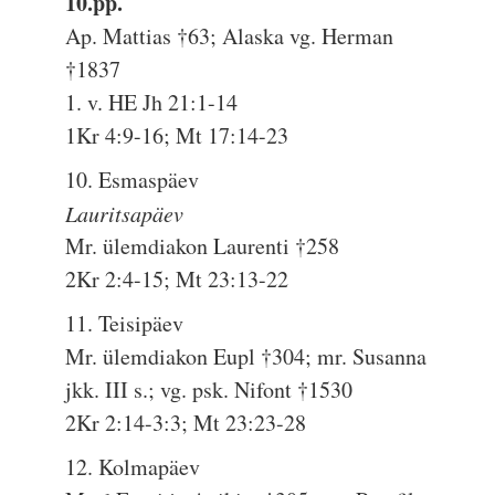
10.pp.
Ap. Mattias †63; Alaska vg. Herman
†1837
1. v. HE Jh 21:1-14
1Kr 4:9-16; Mt 17:14-23
10. Esmaspäev
Lauritsapäev
Mr. ülemdiakon Laurenti †258
2Kr 2:4-15; Mt 23:13-22
11. Teisipäev
Mr. ülemdiakon Eupl †304; mr. Susanna
jkk. III s.; vg. psk. Nifont †1530
2Kr 2:14-3:3; Mt 23:23-28
12. Kolmapäev