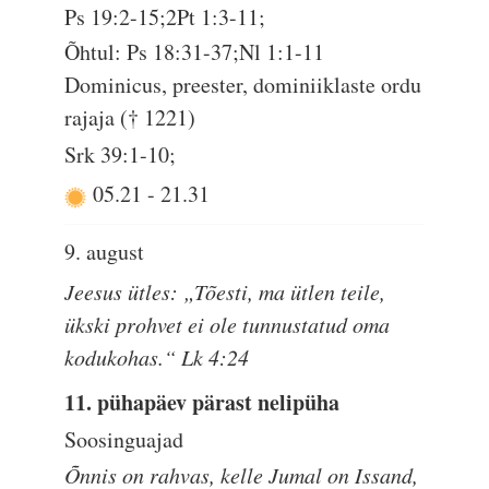
Ps 19:2-15;2Pt 1:3-11;
Õhtul: Ps 18:31-37;Nl 1:1-11
Dominicus, preester, dominiiklaste ordu
rajaja († 1221)
Srk 39:1-10;
05.21
-
21.31
9. august
Jeesus ütles: „Tõesti, ma ütlen teile,
ükski prohvet ei ole tunnustatud oma
kodukohas.“ Lk 4:24
11. pühapäev pärast nelipüha
Soosinguajad
Õnnis on rahvas, kelle Jumal on Issand,