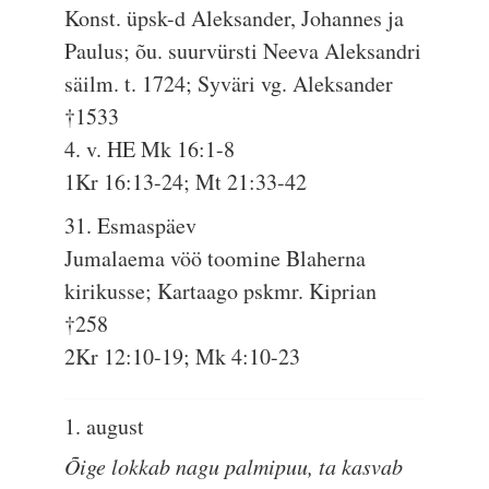
Konst. üpsk-d Aleksander, Johannes ja
Paulus; õu. suurvürsti Neeva Aleksandri
säilm. t. 1724; Syväri vg. Aleksander
†1533
4. v. HE Mk 16:1-8
1Kr 16:13-24; Mt 21:33-42
31. Esmaspäev
Jumalaema vöö toomine Blaherna
kirikusse; Kartaago pskmr. Kiprian
†258
2Kr 12:10-19; Mk 4:10-23
1. august
Õige lokkab nagu palmipuu, ta kasvab