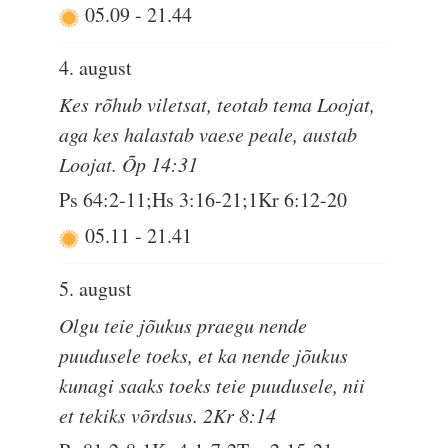
05.09
-
21.44
4. august
Kes rõhub viletsat, teotab tema Loojat,
aga kes halastab vaese peale, austab
Loojat. Õp 14:31
Ps 64:2-11;Hs 3:16-21;1Kr 6:12-20
05.11
-
21.41
5. august
Olgu teie jõukus praegu nende
puudusele toeks, et ka nende jõukus
kunagi saaks toeks teie puudusele, nii
et tekiks võrdsus. 2Kr 8:14