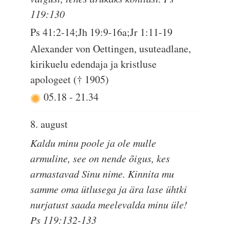
119:130
Ps 41:2-14;Jh 19:9-16a;Jr 1:11-19
Alexander von Oettingen, usuteadlane,
kirikuelu edendaja ja kristluse
apologeet († 1905)
05.18
-
21.34
8. august
Kaldu minu poole ja ole mulle
armuline, see on nende õigus, kes
armastavad Sinu nime. Kinnita mu
samme oma ütlusega ja ära lase ühtki
nurjatust saada meelevalda minu üle!
Ps 119:132-133