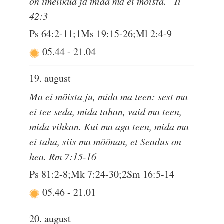
on imelikud ja mida ma ei mõista.“ Ii
42:3
Ps 64:2-11;1Ms 19:15-26;Ml 2:4-9
05.44
-
21.04
19. august
Ma ei mõista ju, mida ma teen: sest ma
ei tee seda, mida tahan, vaid ma teen,
mida vihkan. Kui ma aga teen, mida ma
ei taha, siis ma möönan, et Seadus on
hea. Rm 7:15-16
Ps 81:2-8;Mk 7:24-30;2Sm 16:5-14
05.46
-
21.01
20. august