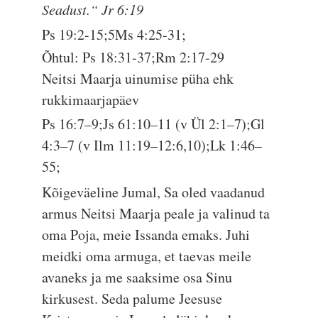
Seadust.“ Jr 6:19
Ps 19:2-15;5Ms 4:25-31;
Õhtul: Ps 18:31-37;Rm 2:17-29
Neitsi Maarja uinumise püha ehk
rukkimaarjapäev
Ps 16:7–9;Js 61:10–11 (v Ül 2:1–7);Gl
4:3–7 (v Ilm 11:19–12:6,10);Lk 1:46–
55;
Kõigeväeline Jumal, Sa oled vaadanud
armus Neitsi Maarja peale ja valinud ta
oma Poja, meie Issanda emaks. Juhi
meidki oma armuga, et taevas meile
avaneks ja me saaksime osa Sinu
kirkusest. Seda palume Jeesuse