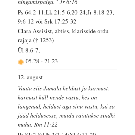
hingamispaiga.“ Jr 6:16
Ps 64:2-11;Lk 21:5-6,20-24;Jr 8:18-23,
9:6-12 või Srk 17:25-32
Clara Assisist, abtiss, klarisside ordu
rajaja († 1253)
Ül 8:6-7;
05.28
-
21.23
12. august
Vaata siis Jumala heldust ja karmust:
karmust küll nende vastu, kes on
langenud, heldust aga sinu vastu, kui sa
jääd heldusesse, muidu raiutakse sindki
maha. Rm 11:22
Ps 81:2-8;Hb 3:7-14;Nl 4:11-20