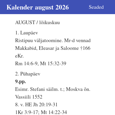
Kalender august 2026
Seaded
AUGUST / lõikuskuu
1. Laupäev
Ristipuu väljatoomine. Mr-d vennad
Makkabid, Eleasar ja Saloome †166
eKr.
Rm 14:6-9, Mt 15:32-39
2. Pühapäev
9.pp.
Esimr. Stefani säilm. t.; Moskva õn.
Vassiili 1552
8. v. HE Jh 20:19-31
1Kr 3:9-17; Mt 14:22-34