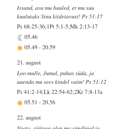
Issand, ava mu huuled, et mu suu
kuulutaks Sinu kiidetavust! Ps 51:17
Ps 68:25-36;1Pt 5:1-5;Mk 2:13-17
05.46
05.49
-
20.59
21. august
Loo mulle, Jumal, puhas süda, ja
uuenda mu sees kindel vaim! Ps 51:12
Ps 41:2-14;Lk 22:54-62;2Kr 7:8-13a
05.51
-
20.56
22. august
Vaata, süüteos olen ma sündinud ja