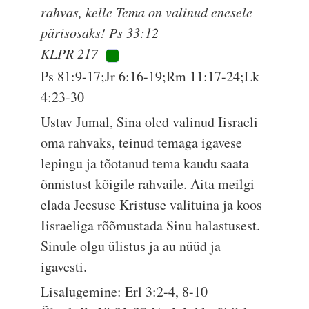
rahvas, kelle Tema on valinud enesele
pärisosaks! Ps 33:12
KLPR 217
Ps 81:9-17;Jr 6:16-19;Rm 11:17-24;Lk
4:23-30
Ustav Jumal, Sina oled valinud Iisraeli
oma rahvaks, teinud temaga igavese
lepingu ja tõotanud tema kaudu saata
õnnistust kõigile rahvaile. Aita meilgi
elada Jeesuse Kristuse valituina ja koos
Iisraeliga rõõmustada Sinu halastusest.
Sinule olgu ülistus ja au nüüd ja
igavesti.
Lisalugemine: Erl 3:2-4, 8-10