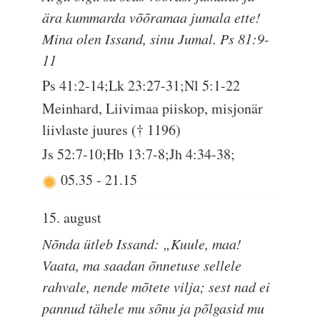
ära kummarda võõramaa jumala ette!
Mina olen Issand, sinu Jumal. Ps 81:9-
11
Ps 41:2-14;Lk 23:27-31;Nl 5:1-22
Meinhard, Liivimaa piiskop, misjonär
liivlaste juures († 1196)
Js 52:7-10;Hb 13:7-8;Jh 4:34-38;
05.35
-
21.15
15. august
Nõnda ütleb Issand: „Kuule, maa!
Vaata, ma saadan õnnetuse sellele
rahvale, nende mõtete vilja; sest nad ei
pannud tähele mu sõnu ja põlgasid mu