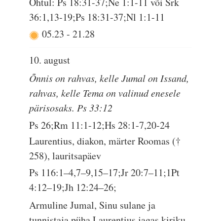
Õhtul: Ps 18:31-37;Ne 1:1-11 või Srk
36:1,13-19;Ps 18:31-37;Nl 1:1-11
05.23
-
21.28
10. august
Õnnis on rahvas, kelle Jumal on Issand,
rahvas, kelle Tema on valinud enesele
pärisosaks. Ps 33:12
Ps 26;Rm 11:1-12;Hs 28:1-7,20-24
Laurentius, diakon, märter Roomas (†
258), lauritsapäev
Ps 116:1–4,7–9,15–17;Jr 20:7–11;1Pt
4:12–19;Jh 12:24–26;
Armuline Jumal, Sinu sulane ja
tunnistaja püha Laurentius jagas kiriku