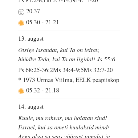
20.37
05.30
-
21.21
13. august
Otsige Issandat, kui Ta on leitav,
hüüdke Teda, kui Ta on ligidal! Js 55:6
Ps 68:25-36;2Ms 34:4-9;5Ms 32:7-20
* 1973 Urmas Viilma, EELK peapiiskop
05.32
-
21.18
14. august
Kuule, mu rahvas, ma hoiatan sind!
Iisrael, kui sa ometi kuulaksid mind!
Ärgu olgu su seas võõrast jumalat ja