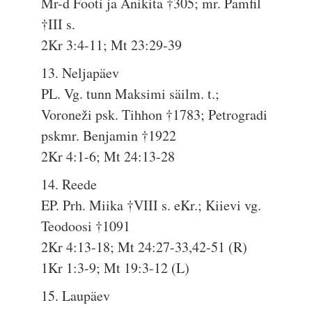
Mr-d Footi ja Anikita †305; mr. Pamfil
†III s.
2Kr 3:4-11; Mt 23:29-39
13. Neljapäev
PL. Vg. tunn Maksimi säilm. t.;
Voroneži psk. Tihhon †1783; Petrogradi
pskmr. Benjamin †1922
2Kr 4:1-6; Mt 24:13-28
14. Reede
EP. Prh. Miika †VIII s. eKr.; Kiievi vg.
Teodoosi †1091
2Kr 4:13-18; Mt 24:27-33,42-51 (R)
1Kr 1:3-9; Mt 19:3-12 (L)
15. Laupäev