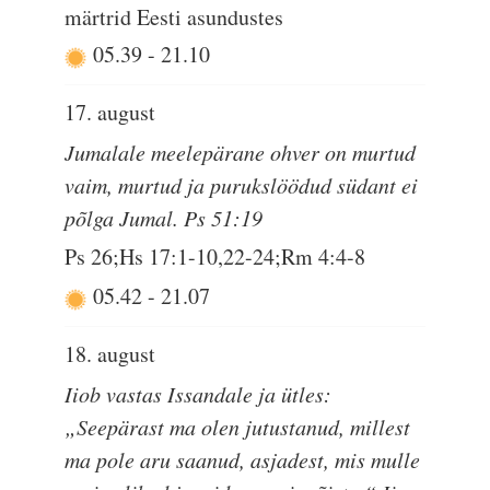
märtrid Eesti asundustes
05.39
-
21.10
17. august
Jumalale meelepärane ohver on murtud
vaim, murtud ja purukslöödud südant ei
põlga Jumal. Ps 51:19
Ps 26;Hs 17:1-10,22-24;Rm 4:4-8
05.42
-
21.07
18. august
Iiob vastas Issandale ja ütles:
„Seepärast ma olen jutustanud, millest
ma pole aru saanud, asjadest, mis mulle