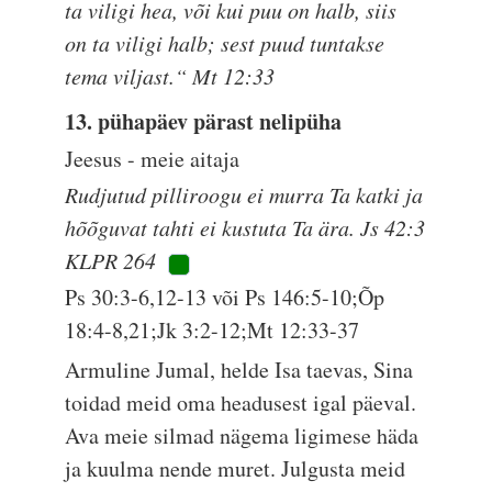
ta viligi hea, või kui puu on halb, siis
on ta viligi halb; sest puud tuntakse
tema viljast.“ Mt 12:33
13. pühapäev pärast nelipüha
Jeesus - meie aitaja
Rudjutud pilliroogu ei murra Ta katki ja
hõõguvat tahti ei kustuta Ta ära. Js 42:3
KLPR 264
Ps 30:3-6,12-13 või Ps 146:5-10;Õp
18:4-8,21;Jk 3:2-12;Mt 12:33-37
Armuline Jumal, helde Isa taevas, Sina
toidad meid oma headusest igal päeval.
Ava meie silmad nägema ligimese häda
ja kuulma nende muret. Julgusta meid