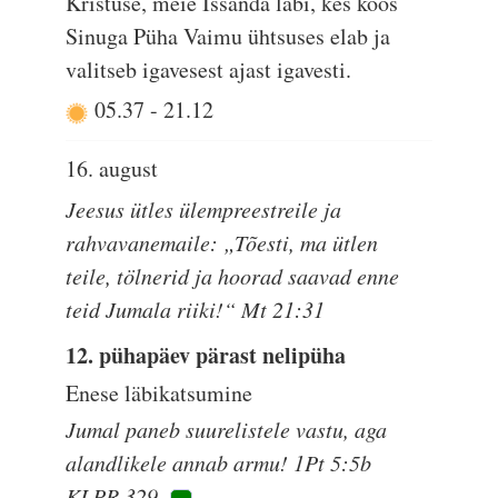
Kristuse, meie Issanda läbi, kes koos
Sinuga Püha Vaimu ühtsuses elab ja
valitseb igavesest ajast igavesti.
05.37
-
21.12
16. august
Jeesus ütles ülempreestreile ja
rahvavanemaile: „Tõesti, ma ütlen
teile, tölnerid ja hoorad saavad enne
teid Jumala riiki!“ Mt 21:31
12. pühapäev pärast nelipüha
Enese läbikatsumine
Jumal paneb suurelistele vastu, aga
alandlikele annab armu! 1Pt 5:5b
KLPR 329