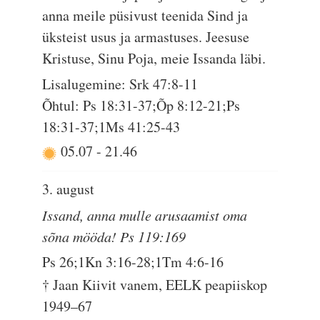
anna meile püsivust teenida Sind ja
üksteist usus ja armastuses. Jeesuse
Kristuse, Sinu Poja, meie Issanda läbi.
Lisalugemine: Srk 47:8-11
Õhtul: Ps 18:31-37;Õp 8:12-21;Ps
18:31-37;1Ms 41:25-43
05.07
-
21.46
3. august
Issand, anna mulle arusaamist oma
sõna mööda! Ps 119:169
Ps 26;1Kn 3:16-28;1Tm 4:6-16
† Jaan Kiivit vanem, EELK peapiiskop
1949–67