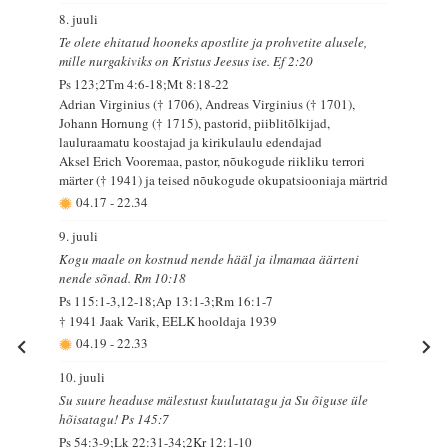
8. juuli
Te olete ehitatud hooneks apostlite ja prohvetite alusele,
mille nurgakiviks on Kristus Jeesus ise. Ef 2:20
Ps 123;2Tm 4:6-18;Mt 8:18-22
Adrian Virginius († 1706), Andreas Virginius († 1701),
Johann Hornung († 1715), pastorid, piiblitõlkijad,
lauluraamatu koostajad ja kirikulaulu edendajad
Aksel Erich Vooremaa, pastor, nõukogude riikliku terrori
märter († 1941) ja teised nõukogude okupatsiooniaja märtrid
04.17
-
22.34
9. juuli
Kogu maale on kostnud nende hääl ja ilmamaa äärteni
nende sõnad. Rm 10:18
Ps 115:1-3,12-18;Ap 13:1-3;Rm 16:1-7
† 1941 Jaak Varik, EELK hooldaja 1939
04.19
-
22.33
10. juuli
Su suure headuse mälestust kuulutatagu ja Su õiguse üle
hõisatagu! Ps 145:7
Ps 54:3-9;Lk 22:31-34;2Kr 12:1-10