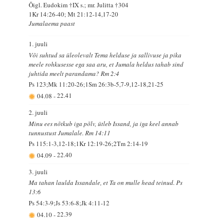
Õigl. Eudokim †IX s.; mr. Julitta †304
1Kr 14:26-40; Mt 21:12-14,17-20
Jumalaema paast
1. juuli
Või suhtud sa üleolevalt Tema helduse ja sallivuse ja pika
meele rohkusesse ega saa aru, et Jumala heldus tahab sind
juhtida meelt parandama? Rm 2:4
Ps 123;Mk 11:20-26;1Sm 26:3b-5,7-9,12-18,21-25
04.08
-
22.41
2. juuli
Minu ees nõtkub iga põlv, ütleb Issand, ja iga keel annab
tunnustust Jumalale. Rm 14:11
Ps 115:1-3,12-18;1Kr 12:19-26;2Tm 2:14-19
04.09
-
22.40
3. juuli
Ma tahan laulda Issandale, et Ta on mulle head teinud. Ps
13:6
Ps 54:3-9;Js 53:6-8;Jk 4:11-12
04.10
-
22.39