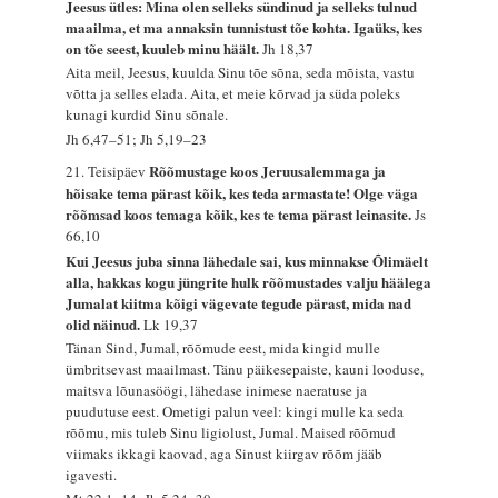
Jeesus ütles: Mina olen selleks sündinud ja selleks tulnud
maailma, et ma annaksin tunnistust tõe kohta. Igaüks, kes
on tõe seest, kuuleb minu häält.
Jh 18,37
Aita meil, Jeesus, kuulda Sinu tõe sõna, seda mõista, vastu
võtta ja selles elada. Aita, et meie kõrvad ja süda poleks
kunagi kurdid Sinu sõnale.
Jh 6,47–51; Jh 5,19–23
Rõõmustage koos Jeruusalemmaga ja
21. Teisipäev
hõisake tema pärast kõik, kes teda armastate! Olge väga
rõõmsad koos temaga kõik, kes te tema pärast leinasite.
Js
66,10
Kui Jeesus juba sinna lähedale sai, kus minnakse Õlimäelt
alla, hakkas kogu jüngrite hulk rõõmustades valju häälega
Jumalat kiitma kõigi vägevate tegude pärast, mida nad
olid näinud.
Lk 19,37
Tänan Sind, Jumal, rõõmude eest, mida kingid mulle
ümbritsevast maailmast. Tänu päikesepaiste, kauni looduse,
maitsva lõunasöögi, lähedase inimese naeratuse ja
puudutuse eest. Ometigi palun veel: kingi mulle ka seda
rõõmu, mis tuleb Sinu ligiolust, Jumal. Maised rõõmud
viimaks ikkagi kaovad, aga Sinust kiirgav rõõm jääb
igavesti.