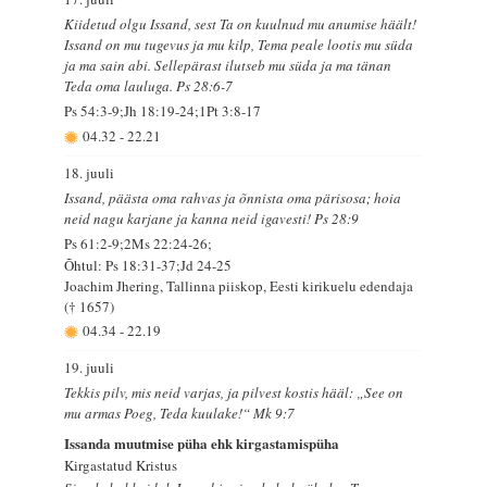
Kiidetud olgu Issand, sest Ta on kuulnud mu anumise häält!
Issand on mu tugevus ja mu kilp, Tema peale lootis mu süda
ja ma sain abi. Sellepärast ilutseb mu süda ja ma tänan
Teda oma lauluga. Ps 28:6-7
Ps 54:3-9;Jh 18:19-24;1Pt 3:8-17
04.32
-
22.21
18. juuli
Issand, päästa oma rahvas ja õnnista oma pärisosa; hoia
neid nagu karjane ja kanna neid igavesti! Ps 28:9
Ps 61:2-9;2Ms 22:24-26;
Õhtul: Ps 18:31-37;Jd 24-25
Joachim Jhering, Tallinna piiskop, Eesti kirikuelu edendaja
(† 1657)
04.34
-
22.19
19. juuli
Tekkis pilv, mis neid varjas, ja pilvest kostis hääl: „See on
mu armas Poeg, Teda kuulake!“ Mk 9:7
Issanda muutmise püha ehk kirgastamispüha
Kirgastatud Kristus