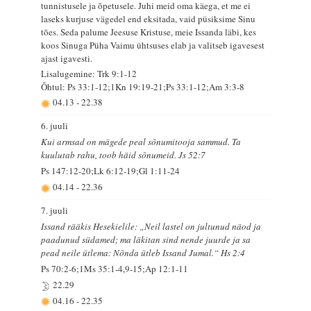
tunnistusele ja õpetusele. Juhi meid oma käega, et me ei
laseks kurjuse vägedel end eksitada, vaid püsiksime Sinu
tões. Seda palume Jeesuse Kristuse, meie Issanda läbi, kes
koos Sinuga Püha Vaimu ühtsuses elab ja valitseb igavesest
ajast igavesti.
Lisalugemine: Trk 9:1-12
Õhtul: Ps 33:1-12;1Kn 19:19-21;Ps 33:1-12;Am 3:3-8
04.13
-
22.38
6. juuli
Kui armsad on mägede peal sõnumitooja sammud. Ta
kuulutab rahu, toob häid sõnumeid. Js 52:7
Ps 147:12-20;Lk 6:12-19;Gl 1:11-24
04.14
-
22.36
7. juuli
Issand rääkis Hesekielile: „Neil lastel on jultunud näod ja
paadunud südamed; ma läkitan sind nende juurde ja sa
pead neile ütlema: Nõnda ütleb Issand Jumal.“ Hs 2:4
Ps 70:2-6;1Ms 35:1-4,9-15;Ap 12:1-11
22.29
04.16
-
22.35