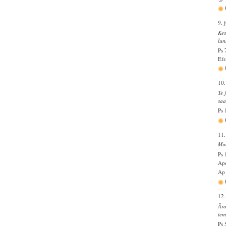
9. 
Kes
lun
Ps 
Efr
10.
Te 
saa
Ps 
11.
Min
Ps 
Apo
Ap 
12.
Ära
tem
Ps 