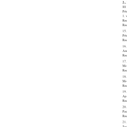
2.,
11 
Prh
1. 
Rm 
Rm 
15
Prh
Rm 
16.
Ama
Rm 
17
Mr-
Rm 
18.
Mr-
Rm 
19.
Ap.
Rm 
20.
Pat
Rm 
21.
Suv