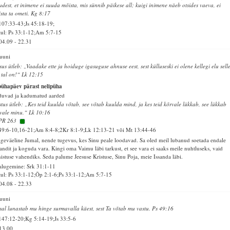
udest, et inimene ei suuda mõista, mis sünnib päikese all; kuigi inimene näeb otsides vaeva, ei
sta ta ometi. Kg 8:17
107:33-43;Js 45:18-19;
ul: Ps 33:1-12;Am 5:7-15
04.09
-
22.31
juuni
sus ütleb: „Vaadake ette ja hoiduge igasuguse ahnuse eest, sest külluseski ei olene kellegi elu selle
 tal on!“ Lk 12:15
pühapäev pärast nelipüha
uvad ja kadumatud aarded
stus ütleb: „Kes teid kuulda võtab, see võtab kuulda mind, ja kes teid kõrvale lükkab, see lükkab
vale minu.“ Lk 10:16
PR 263
49:6-10,16-21;Am 8:4-8;2Kr 8:1-9;Lk 12:13-21 või Mt 13:44-46
geväeline Jumal, nende tugevus, kes Sinu peale loodavad. Sa oled meil lubanud soetada endale
ndit ja koguda vara. Kingi oma Vaimu läbi tarkust, et see vara ei saaks meile nuhtluseks, vaid
istuse vahendiks. Seda palume Jeesuse Kristuse, Sinu Poja, meie Issanda läbi.
alugemine: Srk 31:1-11
ul: Ps 33:1-12;Õp 2:1-6;Ps 33:1-12;Am 5:7-15
04.08
-
22.33
juuni
al lunastab mu hinge surmavalla käest, sest Ta võtab mu vastu. Ps 49:16
147:12-20;Kg 5:14-19;Js 33:5-6
13.00