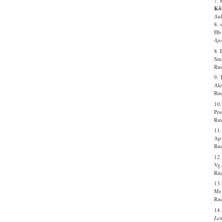
7. 
Kõi
Ank
8. 
Hb 
Apo
8. 
Smr
Rm 
9. 
Ale
Rm 
10
Pru
Rm 
11.
Ap-
Rm 
12.
Vg.
Rm 
13.
Mr.
Rm 
14.
Le