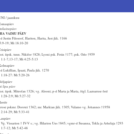
NI / jaanikuu
Esmaspäev
tekaitsepäev
HA VAIMU PÄEV
d Justin Filosoof, Hariton, Harita, Just jkk. †166
5:9-19; Mt 18:10-20
Teisipäev
st. üpsk. tunn. Nikifor †828; Lyoni psk. Fotin †177; psk. Odo †959
1:1-7,13-17; Mt 4:25-5:13
 Kolmapäev
d Lukillian, Ipaati, Paula jkk. †270
1:18-27: Mt 5:20-26
Neljapäev
ti lipu päev
st. üpsk. Mitrofan †326; vg. Alooni; p-d Marta ja Maria, õigl. Laatsaruse õed
1:28-2:9; Mt 5:27-32
Reede
rose pskmr. Dorotei †362; mr. Markian jkk. †305; Valamo vg. Johannes †1958
2:14-29; Mt 5:33-41
Laupäev
 Vg. Vissarion † IV-V s.; vg. Hilarion Uus †845; vgmr-d Susanna, Tekla ja Arhelaja †293
1:7-12; Mt 5:42-48