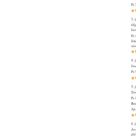
Ps 
3. 
Olg
kut
Ps 
Joh
soo
4. 
Iss
Ps 
5. 
Tem
Ps 
Bon
Ap
6. 
Jee
jää