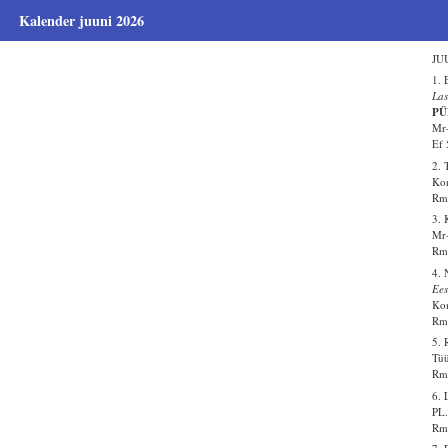
Kalender juuni 2026
JUU
1. 
Las
PÜ
Mr-
Ef 
2. 
Kon
Rm 
3.
Mr-
Rm 
4. 
Ees
Kon
Rm 
5. 
Tüü
Rm 
6. 
PL.
Rm 