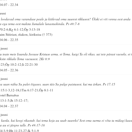
04.07
-
22.34
juuni
 loodavad oma varanduse peale ja kiitlevad oma suurest rikkusest? Ükski ei või venna eest anda
a ega tema eest maksta Jumalale lunastushinda. Ps 49:7-8
70:2-6;Kg 6:1-12;Õp 3:13-18
aim Süüriast, diakon, kirikuisa († 373)
04.06
-
22.35
 juuni
ju teate meie Issanda Jeesuse Kristuse armu, et Tema, kuigi Ta oli rikas, sai teie pärast vaeseks, et t
ksite rikkaks Tema vaesusest. 2Kr 8:9
123;Õp 10:2-12;Ii 22:21-30
04.05
-
22.36
 juuni
a saan näha Su palet õiguses, saan täis Su palge paistusest, kui ma ärkan. Ps 17:15
115:1-3,12-18;1Tm 6:17-21;Õp 8:1-11
stel Barnabas
13:1-5;Jh 15:12–17;
04.04
-
22.37
 juuni
 karda, kui keegi rikastub, kui tema koja au saab suureks! Sest oma surma ei võta ta midagi kaas
a au ei järgne talle. Ps 49:17-18
54:3-9;Hb 11:23-27;Jk 5:1-9