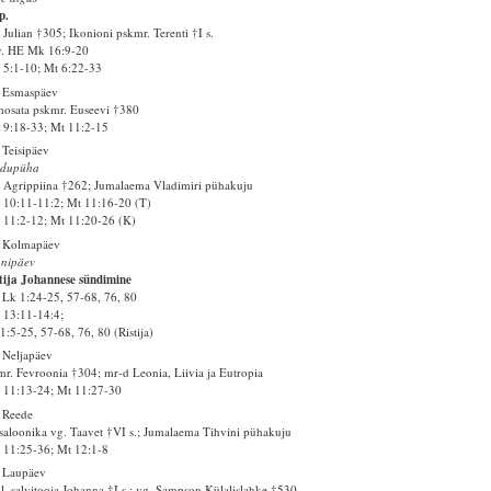
p.
 Julian †305; Ikonioni pskmr. Terenti †I s.
v. HE Mk 16:9-20
5:1-10; Mt 6:22-33
. Esmaspäev
osata pskmr. Euseevi †380
9:18-33; Mt 11:2-15
 Teisipäev
idupüha
 Agrippiina †262; Jumalaema Vladimiri pühakuju
10:11-11:2; Mt 11:16-20 (T)
11:2-12; Mt 11:20-26 (K)
. Kolmapäev
anipäev
tija Johannese sündimine
Lk 1:24-25, 57-68, 76, 80
13:11-14:4;
1:5-25, 57-68, 76, 80 (Ristija)
 Neljapäev
r. Fevroonia †304; mr-d Leonia, Liivia ja Eutropia
11:13-24; Mt 11:27-30
 Reede
saloonika vg. Taavet †VI s.; Jumalaema Tihvini pühakuju
11:25-36; Mt 12:1-8
 Laupäev
l. salvitooja Johanna †I s.; vg. Sampson Külalislahke †530