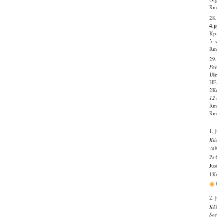
Rm 
28.
4.p
Kp-
3. 
Rm 
29
Pee
Üle
HE 
2Kr
12 
Rm 
Rm 
1. 
Kii
vai
Ps 
Jus
1Kr
2. 
Kõi
See