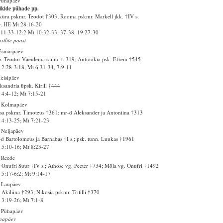
Pühapäev
kide pühade pp.
üra pskmr. Teodot †303; Rooma pskmr. Markell jkk. †IV s.
v. HE Mt 28:16-20
11:33-12:2 Mt 10:32-33, 37-38, 19:27-30
stlite paast
Esmaspäev
. Teodor Väeülema säilm. t. 319; Antiookia psk. Efrem †545
2:28-3:18; Mt 6:31-34, 7:9-11
Teisipäev
ksandria üpsk. Kirill †444
4:4-12; Mt 7:15-21
. Kolmapäev
sa pskmr. Timoteus †361: mr-d Aleksander ja Antoniina †313
4:13-25; Mt 7:21-23
 Neljapäev
d Bartolomeus ja Barnabas †I s.; psk. tunn. Luukas †1961
5:10-16; Mt 8:23-27
 Reede
 Onufri Suur †IV s.; Athose vg. Peeter †734; Mõla vg. Onufri †1492
5:17-6:2; Mt 9:14-17
 Laupäev
 Akiliina †293; Nikosia pskmr. Trifilli †370
3:19-26; Mt 7:1-8
 Pühapäev
inapäev