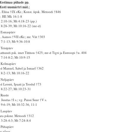
 Eestimaa pühade pp.
Eesti uusmärtri mäl.;
. Eliisa †IX eKr.; Konst. üpsk. Metoodi †846
v. HE Mk 16:1-8
2:10-16; Mt 4:18-23 (pp.)
8:28-39; Mt 10:16-22 (mr-d)
. Esmaspäev
. Aamos †VII eKr.; mr. Viit †303
7:1-13; Mt 9:36-10:8
 Teisipäev
thundi psk. imet Tihhon †425; mr-d Tigri ja Eutroopi †u. 404
7:14-8:2; Mt 10:9-15
. Kolmapäev
d Manuel, Sabel ja Ismael †362
8:2-13; Mt 10:16-22
 Neljapäev
d Leonti, Ipaati ja Teodul †73
8:22-27; Mt 10:23-31
 Reede
 Juudas †I s.; vg. Paissi Suur †V s.
9:6-19; Mt 10:32-36, 11:1
 Laupäev
ara pskmr. Metoodi †312
3:28-4:3; Mt 7:24-8:4
 Pühapäev
e algus