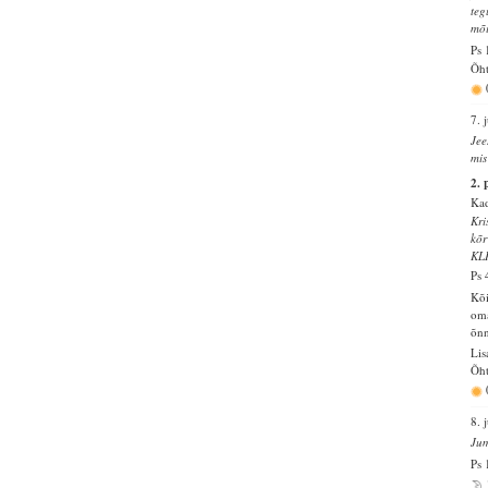
teg
mõi
Ps 
Õht
7. 
Jee
mis
2. 
Kad
Kri
kõr
KL
Ps 
Kõi
oma
õnn
Lis
Õht
8. 
Jum
Ps 