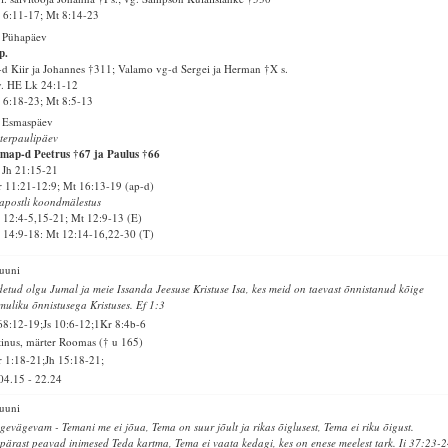
6:11-17; Mt 8:14-23
 Pühapäev
p.
d Kiir ja Johannes †311; Valamo vg-d Sergei ja Herman †X s.
v. HE Lk 24:1-12
6:18-23; Mt 8:5-13
. Esmaspäev
terpaulipäev
map-d Peetrus †67 ja Paulus †66
Jh 21:15-21
 11:21-12:9; Mt 16:13-19 (ap-d)
apostli koondmälestus
12:4-5,15-21; Mt 12:9-13 (E)
14:9-18: Mt 12:14-16,22-30 (T)
juuni
detud olgu Jumal ja meie Issanda Jeesuse Kristuse Isa, kes meid on taevast õnnistanud kõige
muliku õnnistusega Kristuses. Ef 1:3
68:12-19;Js 10:6-12;1Kr 8:4b-6
tinus, märter Roomas († u 165)
 1:18-21;Jh 15:18-21;
04.15
-
22.24
juuni
gevägevam - Temani me ei jõua, Tema on suur jõult ja rikas õiglusest, Tema ei riku õigust.
pärast peavad inimesed Teda kartma, Tema ei vaata kedagi, kes on enese meelest tark. Ii 37:23-