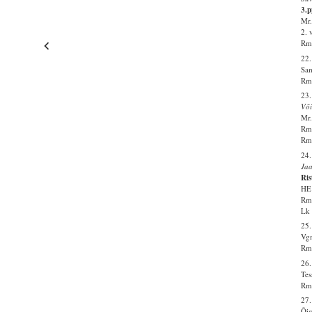
3.p
Mr.
2. 
Rm 
22
Sam
Rm 
23.
Võ
Mr.
Rm 
Rm 
24
Ja
Ris
HE 
Rm 
Lk 
25.
Vgm
Rm 
26.
Tes
Rm 
27.
Õig