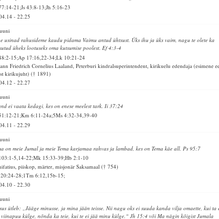
77:14-21;Js 43:8-13;Jh 5:16-23
04.14
-
22.25
juuni
e usinad rahusideme kaudu pidama Vaimu antud ühtsust. Üks ihu ja üks vaim, nagu te olete ka
sutud üheks lootuseks oma kutsumise poolest. Ef 4:3-4
48:2-15;Ap 17:16,22-34;Lk 10:21-24
ann Friedrich Cornelius Laaland, Peterburi kindralsuperintendent, kirikuelu edendaja (esimene ee
st kirikujuht) († 1891)
04.12
-
22.27
juuni
and ei vaata kedagi, kes on enese meelest tark. Ii 37:24
51:12-21;Km 6:11-24a;5Ms 4:32-34,39-40
04.11
-
22.29
juuni
a on meie Jumal ja meie Tema karjamaa rahvas ja lambad, kes on Tema käe all. Ps 95:7
103:1-5,14-22;Mk 15:33-39;Hb 2:1-10
ifatius, piiskop, märter, misjonär Saksamaal († 754)
 20:24-28;1Tm 6:12,15b-15;
04.10
-
22.30
juuni
sus ütleb: „Jääge minusse, ja mina jään teisse. Nii nagu oks ei suuda kanda vilja omaette, kui ta 
 viinapuu külge, nõnda ka teie, kui te ei jää minu külge.“ Jh 15:4 või Ma nägin kõigist Jumala