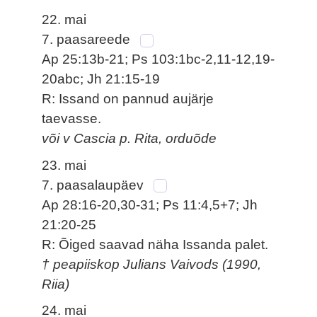
22. mai
7. paasareede
Ap 25:13b-21; Ps 103:1bc-2,11-12,19-
20abc; Jh 21:15-19
R: Issand on pannud aujärje
taevasse.
või v Cascia p. Rita, orduõde
23. mai
7. paasalaupäev
Ap 28:16-20,30-31; Ps 11:4,5+7; Jh
21:20-25
R: Õiged saavad näha Issanda palet.
† peapiiskop Julians Vaivods (1990,
Riia)
24. mai