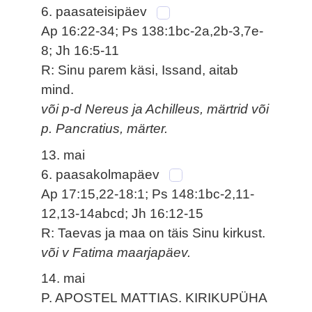
6. paasateisipäev
Ap 16:22-34; Ps 138:1bc-2a,2b-3,7e-
8; Jh 16:5-11
R: Sinu parem käsi, Issand, aitab
mind.
või p-d Nereus ja Achilleus, märtrid või
p. Pancratius, märter.
13. mai
6. paasakolmapäev
Ap 17:15,22-18:1; Ps 148:1bc-2,11-
12,13-14abcd; Jh 16:12-15
R: Taevas ja maa on täis Sinu kirkust.
või v Fatima maarjapäev.
14. mai
P. APOSTEL MATTIAS. KIRIKUPÜHA