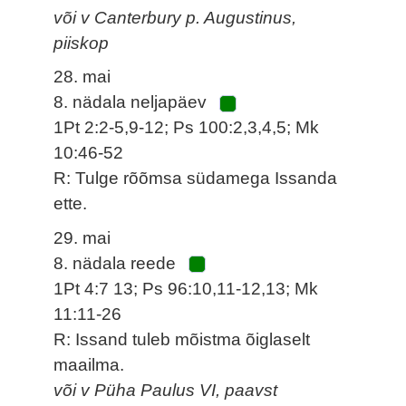
või v Canterbury p. Augustinus,
piiskop
28. mai
8. nädala neljapäev
1Pt 2:2-5,9-12; Ps 100:2,3,4,5; Mk
10:46-52
R: Tulge rõõmsa südamega Issanda
ette.
29. mai
8. nädala reede
1Pt 4:7 13; Ps 96:10,11-12,13; Mk
11:11-26
R: Issand tuleb mõistma õiglaselt
maailma.
või v Püha Paulus VI, paavst