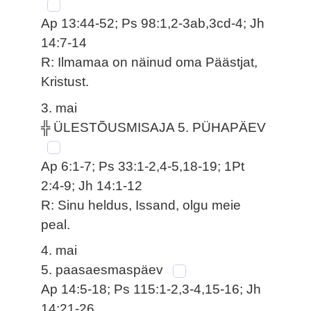
Ap 13:44-52; Ps 98:1,2-3ab,3cd-4; Jh
14:7-14
R: Ilmamaa on näinud oma Päästjat,
Kristust.
3. mai
╬ ÜLESTÕUSMISAJA 5. PÜHAPÄEV
Ap 6:1-7; Ps 33:1-2,4-5,18-19; 1Pt
2:4-9; Jh 14:1-12
R: Sinu heldus, Issand, olgu meie
peal.
4. mai
5. paasaesmaspäev
Ap 14:5-18; Ps 115:1-2,3-4,15-16; Jh
14:21-26