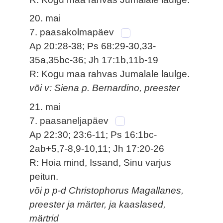
20. mai
7. paasakolmapäev
Ap 20:28-38; Ps 68:29-30,33-
35a,35bc-36; Jh 17:1b,11b-19
R: Kogu maa rahvas Jumalale laulge.
või v: Siena p. Bernardino, preester
21. mai
7. paasaneljapäev
Ap 22:30; 23:6-11; Ps 16:1bc-
2ab+5,7-8,9-10,11; Jh 17:20-26
R: Hoia mind, Issand, Sinu varjus
peitun.
või p p-d Christophorus Magallanes,
preester ja märter, ja kaaslased,
märtrid