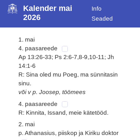
Kalender mai
Info
2026
Seaded
1. mai
4. paasareede
Ap 13:26-33; Ps 2:6-7,8-9,10-11; Jh
14:1-6
R: Sina oled mu Poeg, ma sünnitasin
sinu.
või v p. Joosep, töömees
4. paasareede
R: Kinnita, Issand, meie kätetööd.
2. mai
p. Athanasius, piiskop ja Kiriku doktor