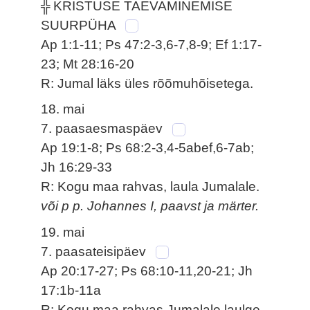
╬ KRISTUSE TAEVAMINEMISE
SUURPÜHA
Ap 1:1-11; Ps 47:2-3,6-7,8-9; Ef 1:17-
23; Mt 28:16-20
R: Jumal läks üles rõõmuhõisetega.
18. mai
7. paasaesmaspäev
Ap 19:1-8; Ps 68:2-3,4-5abef,6-7ab;
Jh 16:29-33
R: Kogu maa rahvas, laula Jumalale.
või p p. Johannes I, paavst ja märter.
19. mai
7. paasateisipäev
Ap 20:17-27; Ps 68:10-11,20-21; Jh
17:1b-11a
R: Kogu maa rahvas Jumalale laulge.