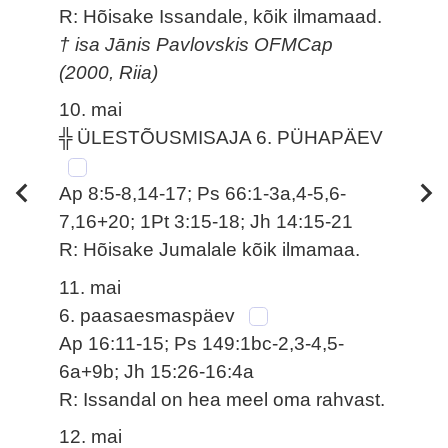
R: Hõisake Issandale, kõik ilmamaad.
† isa Jānis Pavlovskis OFMCap
(2000, Riia)
10. mai
╬ ÜLESTÕUSMISAJA 6. PÜHAPÄEV
Ap 8:5-8,14-17; Ps 66:1-3a,4-5,6-
7,16+20; 1Pt 3:15-18; Jh 14:15-21
R: Hõisake Jumalale kõik ilmamaa.
11. mai
6. paasaesmaspäev
Ap 16:11-15; Ps 149:1bc-2,3-4,5-
6a+9b; Jh 15:26-16:4a
R: Issandal on hea meel oma rahvast.
12. mai