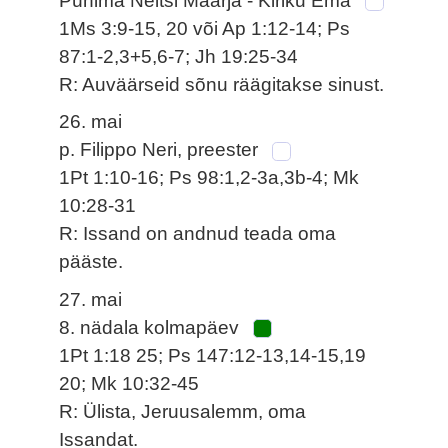
Pühima Neitsi Maarja - Kiriku Ema
1Ms 3:9-15, 20 või Ap 1:12-14; Ps
87:1-2,3+5,6-7; Jh 19:25-34
R: Auväärseid sõnu räägitakse sinust.
26. mai
p. Filippo Neri, preester
1Pt 1:10-16; Ps 98:1,2-3a,3b-4; Mk
10:28-31
R: Issand on andnud teada oma
pääste.
27. mai
8. nädala kolmapäev
1Pt 1:18 25; Ps 147:12-13,14-15,19
20; Mk 10:32-45
R: Ülista, Jeruusalemm, oma
Issandat.