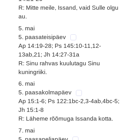
R: Mitte meile, Issand, vaid Sulle olgu
au.
5. mai
5. paasateisipäev
Ap 14:19-28; Ps 145:10-11,12-
13ab,21; Jh 14:27-31a
R: Sinu rahvas kuulutagu Sinu
kuningriiki.
6. mai
5. paasakolmapäev
Ap 15:1-6; Ps 122:1bc-2,3-4ab,4bc-5;
Jh 15:1-8
R: Läheme rõõmuga Issanda kotta.
7. mai
5. paasaneljapäev