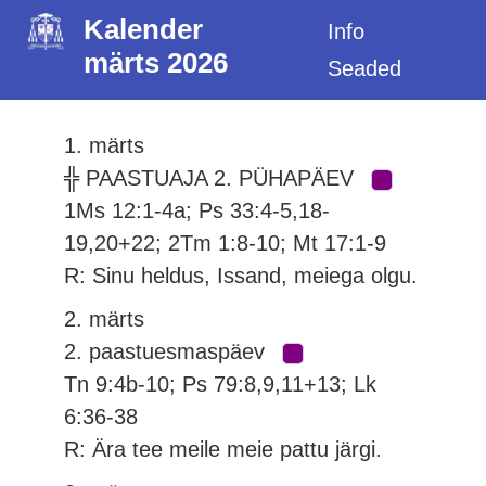
Kalender
Info
märts 2026
Seaded
1. märts
╬ PAASTUAJA 2. PÜHAPÄEV
1Ms 12:1-4a; Ps 33:4-5,18-
19,20+22; 2Tm 1:8-10; Mt 17:1-9
R: Sinu heldus, Issand, meiega olgu.
2. märts
2. paastuesmaspäev
Tn 9:4b-10; Ps 79:8,9,11+13; Lk
6:36-38
R: Ära tee meile meie pattu järgi.