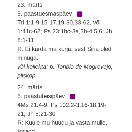
23. märts
5. paastuesmaspäev
Trl 1:1-9,15-17,19-30,33-62, või
1:41c-62; Ps 23:1bc-3a,3b-4,5,6; Jh
8:1-11
R: Ei karda ma kurja, sest Sina oled
minuga.
või kollekta: p. Toribio de Mogrovejo,
piiskop
24. märts
5. paastuteisipäev
4Ms 21:4-9; Ps 102:2-3,16-18,19-
21; Jh 8:21-30
R: Kuule mu hüüdu ja vasta mulle,
Issand.