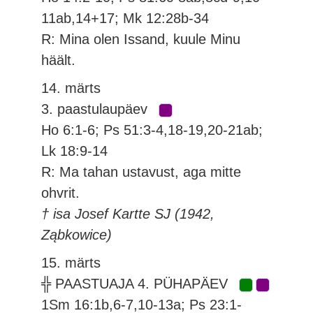
11ab,14+17; Mk 12:28b-34
R: Mina olen Issand, kuule Minu
häält.
14. märts
3. paastulaupäev
Ho 6:1-6; Ps 51:3-4,18-19,20-21ab;
Lk 18:9-14
R: Ma tahan ustavust, aga mitte
ohvrit.
† isa Josef Kartte SJ (1942,
Ząbkowice)
15. märts
╬ PAASTUAJA 4. PÜHAPÄEV
1Sm 16:1b,6-7,10-13a; Ps 23:1-