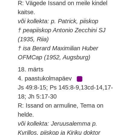
R: Vägede Issand on meile kindel
kaitse.
või kollekta: p. Patrick, piiskop
† peapiiskop Antonio Zecchini SJ
(1935, Riia)
† isa Berard Maximilian Huber
OFMCap (1952, Augsburg)
18. märts
4. paastukolmapäev
Js 49:8-15; Ps 145:8-9,13cd-14,17-
18; Jh 5:17-30
R: Issand on armuline, Tema on
helde.
või kollekta: Jeruusalemma p.
Kyrillos, piiskop ja Kiriku doktor