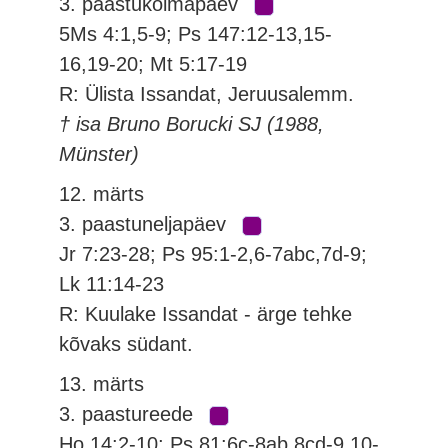
3. paastukolmapäev
5Ms 4:1,5-9; Ps 147:12-13,15-
16,19-20; Mt 5:17-19
R: Ülista Issandat, Jeruusalemm.
† isa Bruno Borucki SJ (1988,
Münster)
12. märts
3. paastuneljapäev
Jr 7:23-28; Ps 95:1-2,6-7abc,7d-9;
Lk 11:14-23
R: Kuulake Issandat - ärge tehke
kõvaks südant.
13. märts
3. paastureede
Ho 14:2-10; Ps 81:6c-8ab,8cd-9,10-