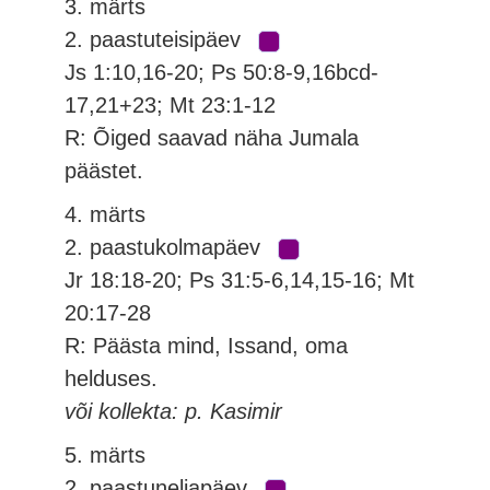
3. märts
2. paastuteisipäev
Js 1:10,16-20; Ps 50:8-9,16bcd-
17,21+23; Mt 23:1-12
R: Õiged saavad näha Jumala
päästet.
4. märts
2. paastukolmapäev
Jr 18:18-20; Ps 31:5-6,14,15-16; Mt
20:17-28
R: Päästa mind, Issand, oma
helduses.
või kollekta: p. Kasimir
5. märts
2. paastuneljapäev