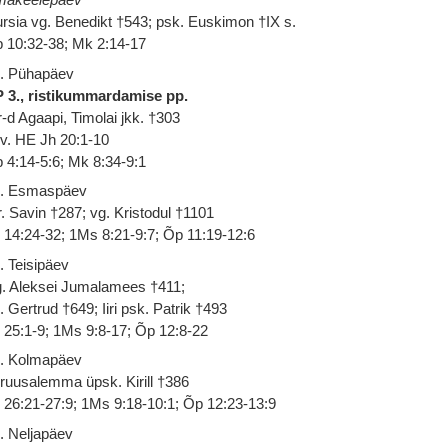
rsia vg. Benedikt †543; psk. Euskimon †IX s.
 10:32-38; Mk 2:14-17
. Pühapäev
 3., ristikummardamise pp.
-d Agaapi, Timolai jkk. †303
 v. HE Jh 20:1-10
 4:14-5:6; Mk 8:34-9:1
. Esmaspäev
. Savin †287; vg. Kristodul †1101
 14:24-32; 1Ms 8:21-9:7; Õp 11:19-12:6
. Teisipäev
. Aleksei Jumalamees †411;
. Gertrud †649; Iiri psk. Patrik †493
 25:1-9; 1Ms 9:8-17; Õp 12:8-22
. Kolmapäev
ruusalemma üpsk. Kirill †386
 26:21-27:9; 1Ms 9:18-10:1; Õp 12:23-13:9
. Neljapäev