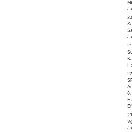
Mr
Js
20
Ke
Sa
Js
21
Su
Ka
Hb
22
SP
An
8.
Hb
Ef
23
Vg
Js