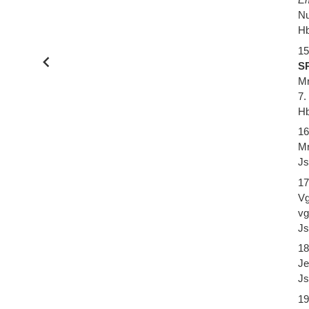
Nu
Hb
15
SP
Mr
7.
Hb
16
Mr
Js
17
Vg
vg
Js
18
Je
Js
19