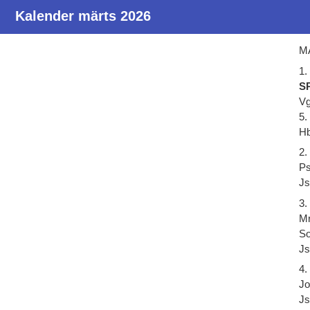
Kalender märts 2026
MÄ
1.
SP
Vg
5.
Hb
2.
Ps
Js
3.
Mr
So
Js
4.
Jo
Js