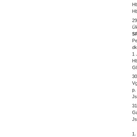
Hb
Hb
29
Ül
SP
Pe
dk
1 
Hb
Gl
30
Vg
p.
Js
31
Ga
Js
1.