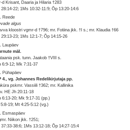
-d Krisant, Daaria ja Hilaria †283
 28:14-22; 1Ms 10:32-11:9; Õp 13:20-14:6
. Reede
vade algus
vva kloostri vgmr-d †796; mr. Fotiina jkk. †I s.; mr. Klaudia †66
 29:13-23; 1Ms 12:1-7; Õp 14:15-26
. Laupäev
rnute mäl.
taania psk. tunn. Jaakob †VIII s.
 6:9-12; Mk 7:31-37
. Pühapäev
 4., vg. Johannes Redelikirjutaja pp.
küra pskmr. Vassiili †362; mr. Kallinika
 v. HE Jh 20:11-18
 6:13-20; Mk 9:17-31 (pp.)
 5:8-19; Mt 4:25-5:12 (vg.)
. Esmaspäev
mr. Niikon jkk. †251;
 37:33-38:6; 1Ms 13:12-18; Õp 14:27-15:4