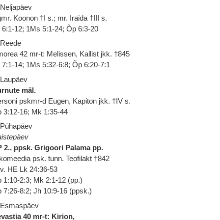
 Neljapäev
mr. Koonon †I s.; mr. Iraida †III s.
 6:1-12; 1Ms 5:1-24; Õp 6:3-20
 Reede
orea 42 mr-t: Melissen, Kallist jkk. †845
 7:1-14; 1Ms 5:32-6:8; Õp 6:20-7:1
 Laupäev
rnute mäl.
rsoni pskmr-d Eugen, Kapiton jkk. †IV s.
 3:12-16; Mk 1:35-44
 Pühapäev
istepäev
 2., ppsk. Grigoori Palama pp.
komeedia psk. tunn. Teofilakt †842
 v. HE Lk 24:36-53
 1:10-2:3; Mk 2:1-12 (pp.)
 7:26-8:2; Jh 10:9-16 (ppsk.)
 Esmaspäev
vastia 40 mr-t: Kirion,