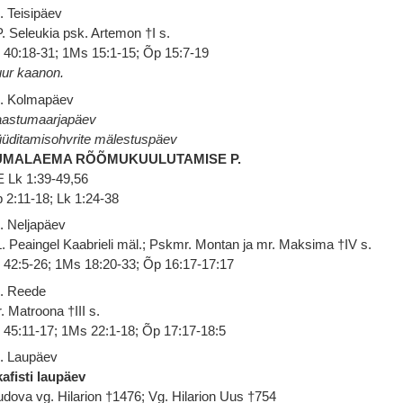
. Teisipäev
. Seleukia psk. Artemon †I s.
 40:18-31; 1Ms 15:1-15; Õp 15:7-19
ur kaanon.
. Kolmapäev
astumaarjapäev
üditamisohvrite mälestuspäev
UMALAEMA RÕÕMUKUULUTAMISE P.
 Lk 1:39-49,56
 2:11-18; Lk 1:24-38
. Neljapäev
. Peaingel Kaabrieli mäl.; Pskmr. Montan ja mr. Maksima †IV s.
 42:5-26; 1Ms 18:20-33; Õp 16:17-17:17
. Reede
. Matroona †III s.
 45:11-17; 1Ms 22:1-18; Õp 17:17-18:5
. Laupäev
afisti laupäev
dova vg. Hilarion †1476; Vg. Hilarion Uus †754