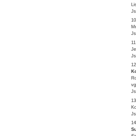
Li
Js
10
Mr
Js
11
Je
Js
12
K
Ro
vg
Js
13
Ko
Js
14
Su
E