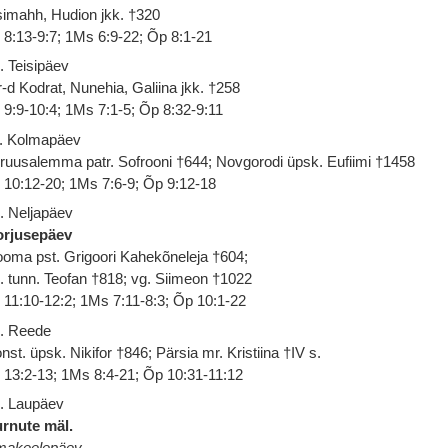
simahh, Hudion jkk. †320
 8:13-9:7; 1Ms 6:9-22; Õp 8:1-21
. Teisipäev
-d Kodrat, Nunehia, Galiina jkk. †258
 9:9-10:4; 1Ms 7:1-5; Õp 8:32-9:11
. Kolmapäev
ruusalemma patr. Sofrooni †644; Novgorodi üpsk. Eufiimi †1458
 10:12-20; 1Ms 7:6-9; Õp 9:12-18
. Neljapäev
orjusepäev
oma pst. Grigoori Kahekõneleja †604;
. tunn. Teofan †818; vg. Siimeon †1022
 11:10-12:2; 1Ms 7:11-8:3; Õp 10:1-22
. Reede
nst. üpsk. Nikifor †846; Pärsia mr. Kristiina †IV s.
 13:2-13; 1Ms 8:4-21; Õp 10:31-11:12
. Laupäev
rnute mäl.
makeelepäev