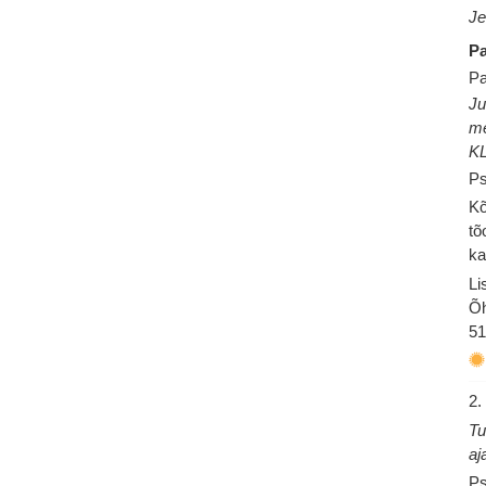
Je
Pa
Pa
Ju
me
K
Ps
Kõ
tõ
ka
Li
Õh
51
2.
Tu
aj
Ps