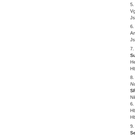
5.
Vg
Js
6.
Am
Js
7.
Su
He
Hb
8.
Na
SP
Ni
6.
Hb
Hb
9.
Se