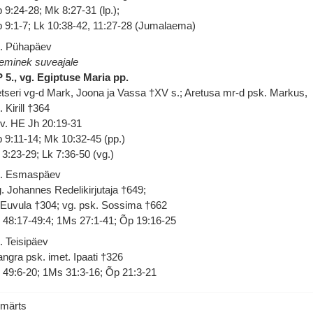
 9:24-28; Mk 8:27-31 (lp.);
 9:1-7; Lk 10:38-42, 11:27-28 (Jumalaema)
. Pühapäev
eminek suveajale
 5., vg. Egiptuse Maria pp.
tseri vg-d Mark, Joona ja Vassa †XV s.; Aretusa mr-d psk. Markus,
. Kirill †364
.v. HE Jh 20:19-31
 9:11-14; Mk 10:32-45 (pp.)
 3:23-29; Lk 7:36-50 (vg.)
. Esmaspäev
. Johannes Redelikirjutaja †649;
 Euvula †304; vg. psk. Sossima †662
 48:17-49:4; 1Ms 27:1-41; Õp 19:16-25
. Teisipäev
ngra psk. imet. Ipaati †326
 49:6-20; 1Ms 31:3-16; Õp 21:3-21
 märts