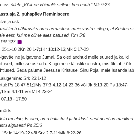
esus ütleb: „Kõik on võimalik sellele, kes usub.“ Mk 9:23
astuaja 2. pühapäev Reminiscere
lve ja usk
mal teeb nähtavaks oma armastuse meie vastu sellega, et Kristus su
ie eest, kui me olime alles patused. Rm 5:8
LPR 327
 25:1-10;2Kn 20:1-7;1Kr 10:12-13;Mk 9:17-29
igeväeline ja igavene Jumal, Sa oled andnud meile suured ja kallid
otused, millesse uskuda. Kingi meile täiuslikku usku, mis ületab kõik
htlused. Seda palume Jeesuse Kristuse, Sinu Poja, meie Issanda läb
salugemine: Srk 23:1-12
tul: Ps 18:47-51;1Ms 37:3-4,12-14,23-36 või Jk 5:13-20;Ps 18:47-
;1Sm 4:1-11 või Mt 4:23-24
07.18
-
17.50
 märts
leta meelde, Issand, oma halastust ja heldust, sest need on maailma
astu algusest! Ps 25:6
 15;Jr 14:19-22 või Srk 2:7-11;Mk 8:22-26