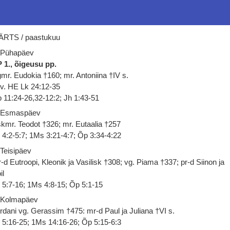
RTS / paastukuu
 Pühapäev
 1., õigeusu pp.
mr. Eudokia †160; mr. Antoniina †IV s.
 v. HE Lk 24:12-35
 11:24-26,32-12:2; Jh 1:43-51
 Esmaspäev
kmr. Teodot †326; mr. Eutaalia †257
 4:2-5:7; 1Ms 3:21-4:7; Õp 3:34-4:22
 Teisipäev
-d Eutroopi, Kleonik ja Vasilisk †308; vg. Piama †337; pr-d Siinon ja
il
 5:7-16; 1Ms 4:8-15; Õp 5:1-15
 Kolmapäev
rdani vg. Gerassim †475: mr-d Paul ja Juliana †VI s.
 5:16-25; 1Ms 14:16-26; Õp 5:15-6:3