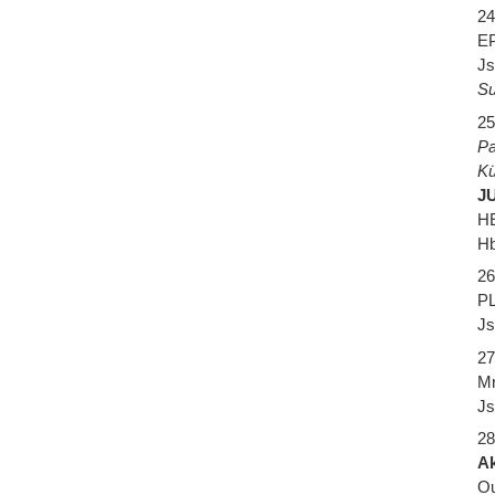
24
EP
Js
Su
25
Pa
Kü
J
HE
Hb
26
PL
Js
27
Mr
Js
28
Ak
Ou