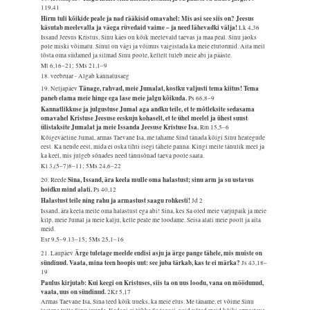
119,41
Hirm tuli kõikide peale ja nad rääkisid omavahel: Mis asi see siis on? Jeesus
käsutab meelevalla ja väega rüvedaid vaime – ja need lähevadki välja!
Lk 4,36
Issand Jeesus Kristus, Sinu käes on kõik meelevald taevas ja maa peal. Sinu jaoks
pole miski võimatu. Sinul on vägi ja võimus vaigistada ka meie elutormid. Aita meil
tõsta oma südamed ja silmad Sinu poole, kellelt tuleb meie abi ja pääste.
Mt 6,16–21; 5Ms 21,1–9
18. veebruar - Algab kannatusaeg
Tänage, rahvad, meie Jumalat, kostku valjusti tema kiitus! Tema
19. Neljapäev
paneb elama meie hinge ega lase meie jalgu kõikuda.
Ps 66,8–9
Kannatlikkuse ja julgustuse Jumal aga andku teile, et te mõtleksite sedasama
omavahel Kristuse Jeesuse eeskuju kohaselt, et te ühel meelel ja ühest suust
ülistaksite Jumalat ja meie Issanda Jeesuse Kristuse Isa.
Rm 15,5–6
Kõigeväeline Jumal, armas Taevane Isa, me tahame Sind tänada kõigi Sinu heategude
eest. Ka nende eest, mida ei oska tihti isegi tähele panna. Kingi meile tänulik meel ja
ka keel, mis julgeb sõnades need tänusõnad taeva poole saata.
Kl 3,(5–7)8–11; 5Ms 24,6–22
Sina, Issand, ära keela mulle oma halastust; sinu arm ja su ustavus
20. Reede
hoidku mind alati.
Ps 40,12
Halastust teile ning rahu ja armastust saagu rohkesti!
Jd 2
Issand, ära keela meile oma halastust ega abi! Sina, kes Sa oled meie varjupaik ja meie
kilp, meie Jumal ja meie kalju, kelle peale me loodame. Seisa alati meie poolt ja aita
meid.
Esr 9,5–9.13–15; 5Ms 25,1–16
Ärge tuletage meelde endisi asju ja ärge pange tähele, mis muiste on
21. Laupäev
sündinud. Vaata, mina teen hoopis uut: see juba tärkab, kas te ei märka?
Js 43,18–
19
Paulus kirjutab: Kui keegi on Kristuses, siis ta on uus loodu, vana on möödunud,
vaata, uus on sündinud.
2Kr 5,17
Armas Taevane Isa, Sina teed kõik uueks, ka meie elus. Me täname, et võime Sinu