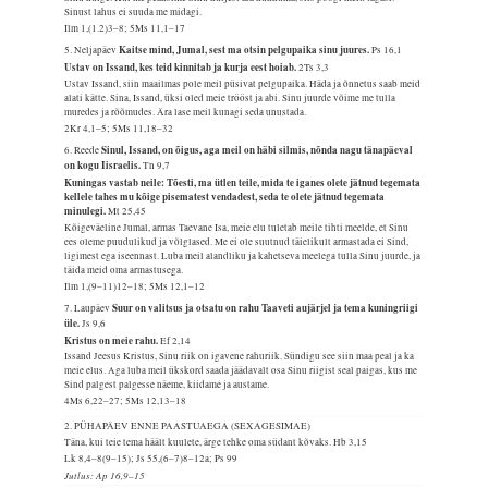
Sinust lahus ei suuda me midagi.
Ilm 1,(1.2)3–8; 5Ms 11,1–17
Kaitse mind, Jumal, sest ma otsin pelgupaika sinu juures.
5. Neljapäev
Ps 16,1
Ustav on Issand, kes teid kinnitab ja kurja eest hoiab.
2Ts 3,3
Ustav Issand, siin maailmas pole meil püsivat pelgupaika. Häda ja õnnetus saab meid
alati kätte. Sina, Issand, üksi oled meie trööst ja abi. Sinu juurde võime me tulla
muredes ja rõõmudes. Ära lase meil kunagi seda unustada.
2Kr 4,1–5; 5Ms 11,18–32
Sinul, Issand, on õigus, aga meil on häbi silmis, nõnda nagu tänapäeval
6. Reede
on kogu Iisraelis.
Tn 9,7
Kuningas vastab neile: Tõesti, ma ütlen teile, mida te iganes olete jätnud tegemata
kellele tahes mu kõige pisematest vendadest, seda te olete jätnud tegemata
minulegi.
Mt 25,45
Kõigeväeline Jumal, armas Taevane Isa, meie elu tuletab meile tihti meelde, et Sinu
ees oleme puudulikud ja võlglased. Me ei ole suutnud täielikult armastada ei Sind,
ligimest ega iseennast. Luba meil alandliku ja kahetseva meelega tulla Sinu juurde, ja
täida meid oma armastusega.
Ilm 1,(9–11)12–18; 5Ms 12,1–12
Suur on valitsus ja otsatu on rahu Taaveti aujärjel ja tema kuningriigi
7. Laupäev
üle.
Js 9,6
Kristus on meie rahu.
Ef 2,14
Issand Jeesus Kristus, Sinu riik on igavene rahuriik. Sündigu see siin maa peal ja ka
meie elus. Aga luba meil ükskord saada jäädavalt osa Sinu riigist seal paigas, kus me
Sind palgest palgesse näeme, kiidame ja austame.
4Ms 6,22–27; 5Ms 12,13–18
2. PÜHAPÄEV ENNE PAASTUAEGA (SEXAGESIMAE)
Täna, kui teie tema häält kuulete, ärge tehke oma südant kõvaks.
Hb 3,15
Lk 8,4–8(9–15); Js 55,(6–7)8–12a; Ps 99
Jutlus: Ap 16,9–15