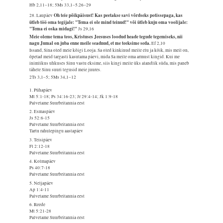
Hb 2,11–18; 5Ms 33,1–5.26–29
Oh teie põikpäisust! Kas peetakse savi võrdseks potissepaga, kas
28. Laupäev
ütleb töö oma tegijale: "Tema ei ole mind teinud!" või ütleb kuju oma voolijale:
"Tema ei oska midagi!"
Js 29,16
Meie oleme tema teos, Kristuses Jeesuses loodud heade tegude tegemiseks, nii
nagu Jumal on juba enne meile seadnud, et me teeksime seda.
Ef 2,10
Issand, Sina oled meie kõigi Looja. Sa oled kinkinud meile elu ja kõik, mis meil on,
õpetad meid targasti kasutama päevi, mida Sa meile oma armust kingid. Kui me
inimlikus uhkuses Sinu vastu eksime, siis kingi meile üks alandlik süda, mis paneb
tähele Sinu suuri tegusid meie juures.
2Ts 3,1–5; 5Ms 34,1–12
1. Pühapäev
Mt 5:1-18; Ps 34:16-23; Jr 29:4-14; Jk 1:9-18
Palvetame Suurbritannia eest
2. Esmaspäev
Js 52:6-15
Palvetame Suurbritannia eest
Tartu rahulepingu aastapäev
3. Teisipäev
Fl 2:12-18
Palvetame Suurbritannia eest
4. Kolmapäev
Ps 40:7-18
Palvetame Suurbritannia eest
5. Neljapäev
Ap 1:4-11
Palvetame Suurbritannia eest
6. Reede
Mt 5:21-28
Palvetame Suurbritannia eest