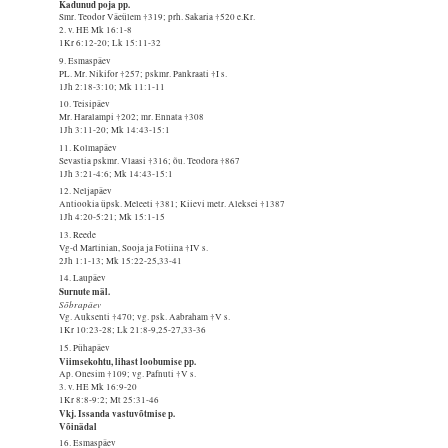
Kadunud poja pp.
Smr. Teodor Väeülem †319; prh. Sakaria †520 e.Kr.
2. v. HE Mk 16:1-8
1Kr 6:12-20; Lk 15:11-32
9. Esmaspäev
PL. Mr. Nikifor †257; pskmr. Pankraati †I s.
1Jh 2:18-3:10; Mk 11:1-11
10. Teisipäev
Mr. Haralampi †202; mr. Ennata †308
1Jh 3:11-20; Mk 14:43-15:1
11. Kolmapäev
Sevastia pskmr. Vlaasi †316; õu. Teodora †867
1Jh 3:21-4:6; Mk 14:43-15:1
12. Neljapäev
Antiookia üpsk. Meleeti †381; Kiievi metr. Aleksei †1387
1Jh 4:20-5:21; Mk 15:1-15
13. Reede
Vg-d Martinian, Sooja ja Fotiina †IV s.
2Jh 1:1-13; Mk 15:22-25,33-41
14. Laupäev
Surnute mäl.
Sõbrapäev
Vg. Auksenti †470; vg. psk. Aabraham †V s.
1Kr 10:23-28; Lk 21:8-9,25-27,33-36
15. Pühapäev
Viimsekohtu, lihast loobumise pp.
Ap. Onesim †109; vg. Pafnuti †V s.
3. v. HE Mk 16:9-20
1Kr 8:8-9:2; Mt 25:31-46
Vkj. Issanda vastuvõtmise p.
Võinädal
16. Esmaspäev