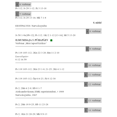
R
6. veebruar
Ps 112; Js 29:1-12; Jk 3:13-18
L
7. veebruar
Ps 112; Js 29:13-16; Mk 7:1-8
6. nädal
EESTPALVES: Narva kogudus
P
8. veebruar
Js 58:1-9a [9b-12]; Ps 112; 1Kr 2:1-12 [13-16]; Mt 5:13-20
ILMUMISAJA 5. PÜHAPÄEV
Veebinar „Meie lapsed kirikus“
E
9. veebruar
Ps 119:105-112; 2Kn 22:3-20; Rm 11:2-10
Luuvalupäev
8:12 16:59
T
10. veebruar
Ps 119:105-112; 2Kn 23:1-8, 21-25; 2Kr 4:1-12
K
11. veebruar
Ps 119:105-112; Õp 6:6-23; Jh 8:12-30
N
12. veebruar
Ps 2; 2Ms 6:2-9; Hb 8:1-7
Aleksander Kuum, EMK superintendent, † 1989
Narva kogudus, 1967
R
13. veebruar
Ps 2; 2Ms 19:9-25; Hb 11:23-28
L
14. veebruar
Ps 2; 1Kn 21:20-29; Mk 9:9-13