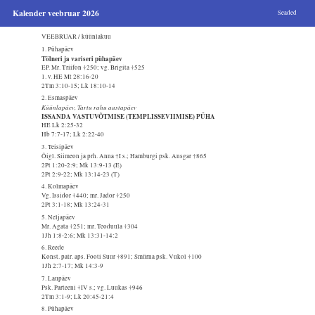
Kalender veebruar 2026
Seaded
VEEBRUAR / küünlakuu
1. Pühapäev
Tölneri ja variseri pühapäev
EP. Mr. Triifon †250; vg. Brigita †525
1. v. HE Mt 28:16-20
2Tm 3:10-15; Lk 18:10-14
2. Esmaspäev
Küünlapäev, Tartu rahu aastapäev
ISSANDA VASTUVÕTMISE (TEMPLISSEVIIMISE) PÜHA
HE Lk 2:25-32
Hb 7:7-17; Lk 2:22-40
3. Teisipäev
Õigl. Siimeon ja prh. Anna †I s.; Hamburgi psk. Ansgar †865
2Pt 1:20-2:9; Mk 13:9-13 (E)
2Pt 2:9-22; Mk 13:14-23 (T)
4. Kolmapäev
Vg. Issidor †440; mr. Jador †250
2Pt 3:1-18; Mk 13:24-31
5. Neljapäev
Mr. Agata †251; mr. Teoduula †304
1Jh 1:8-2:6; Mk 13:31-14:2
6. Reede
Konst. patr. aps. Footi Suur †891; Smürna psk. Vukol †100
1Jh 2:7-17; Mk 14:3-9
7. Laupäev
Psk. Parteeni †IV s.; vg. Luukas †946
2Tm 3:1-9; Lk 20:45-21:4
8. Pühapäev