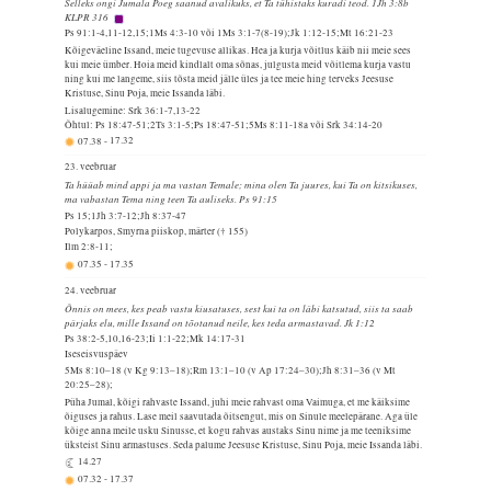
Selleks ongi Jumala Poeg saanud avalikuks, et Ta tühistaks kuradi teod. 1Jh 3:8b
KLPR 316
Ps 91:1-4,11-12,15;1Ms 4:3-10 või 1Ms 3:1-7(8-19);Jk 1:12-15;Mt 16:21-23
Kõigeväeline Issand, meie tugevuse allikas. Hea ja kurja võitlus käib nii meie sees
kui meie ümber. Hoia meid kindlalt oma sõnas, julgusta meid võitlema kurja vastu
ning kui me langeme, siis tõsta meid jälle üles ja tee meie hing terveks Jeesuse
Kristuse, Sinu Poja, meie Issanda läbi.
Lisalugemine: Srk 36:1-7,13-22
Õhtul: Ps 18:47-51;2Ts 3:1-5;Ps 18:47-51;5Ms 8:11-18a või Srk 34:14-20
07.38
-
17.32
23. veebruar
Ta hüüab mind appi ja ma vastan Temale; mina olen Ta juures, kui Ta on kitsikuses,
ma vabastan Tema ning teen Ta auliseks. Ps 91:15
Ps 15;1Jh 3:7-12;Jh 8:37-47
Polykarpos, Smyrna piiskop, märter († 155)
Ilm 2:8-11;
07.35
-
17.35
24. veebruar
Õnnis on mees, kes peab vastu kiusatuses, sest kui ta on läbi katsutud, siis ta saab
pärjaks elu, mille Issand on tõotanud neile, kes teda armastavad. Jk 1:12
Ps 38:2-5,10,16-23;Ii 1:1-22;Mk 14:17-31
Iseseisvuspäev
5Ms 8:10–18 (v Kg 9:13–18);Rm 13:1–10 (v Ap 17:24–30);Jh 8:31–36 (v Mt
20:25–28);
Püha Jumal, kõigi rahvaste Issand, juhi meie rahvast oma Vaimuga, et me käiksime
õiguses ja rahus. Lase meil saavutada õitsengut, mis on Sinule meelepärane. Aga üle
kõige anna meile usku Sinusse, et kogu rahvas austaks Sinu nime ja me teeniksime
üksteist Sinu armastuses. Seda palume Jeesuse Kristuse, Sinu Poja, meie Issanda läbi.
14.27
07.32
-
17.37