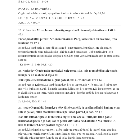
Ii 1,1–22; 5Ms 27,11–26
PAASTU- JA PALVEPÄEV
Õiglus ülendab rahvast, aga patt on teotuseks rahvahõimudele.
Õp 14,34
Lk 13,(1–5)6–9; Rm 2,1–11; Js 1,10–18; Ilm 21,15–27
Jutlus: Js 1,10–18
Mina, Issand, olen õigusega sind kutsunud ja kinnitan su kätt.
25. Kolmapäev
Js
42,6
Ennäe, hääl ütles pilvest: See on minu armas Poeg, kellest mul on hea meel, teda
kuulake!
Mt 17,5
Issand, Sa oled meid nimepidi kutsunud ja me oleme Sinu päralt. Me täname, et
tohime kuuluda Sinu rahva hulka ja hüüda Sind oma Isaks. Luba meil Sinu Poja
rõõmusõnumit kuulutada ka kõigile neile, kes pole veel Sinu headusest ja armust osa
saanud.
1Kr 10,9–13; 5Ms 30,11–20
Õigete rada on otsekui valgusepaistus, mis muutub üha selgemaks,
26. Neljapäev
kuni päev on saabunud.
Õp 4,18
Kui te peaksite kannatama õiguse pärast, siis olete õndsad.
1Pt 3,14
Issand Jeesus Kristus, Sa oled öelnud, et kitsas on tee, mis viib ellu, kuid lai on tee,
mis viib hukatusse. Juhi ka meie sammud käima sel kitsal teel. Käi ise meie eel, et me
ei eksiks ära laiale teele, vaid sammuksime Sinu jälgedes mööda kitsast rada taevase
kodumaa poole.
Jk 4,1–10; 5Ms 31,1–8
Olgu nüüd, Issand, su kõrv tähelepanelik ja su silmad lahti kuulma oma
27. Reede
sulase palvet, mida ma nüüd sinu ees palvetan päevad ja ööd.
Ne 1,6
Kas siis Jumal ei peaks muretsema õigust oma äravalituile, kes tema poole
kisendavad päevad ja ööd, kas ta peaks viivitama neid aidates? Ma ütlen teile,
küll ta muretseb neile peatselt õiguse.
Lk 18,7–8
Issand, kingi meile palvemeelt. Luba meil tuua oma rõõmud ja mured Sinu ette igal
päeval. Kuule neid palveid, mis me sõnades Sinu poole saadame. Aga kuule ka meie
vaikseid südamepalveid, mida me ei oska isegi sõnadesse panna.