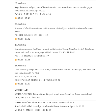
25. veebruar
Ärgu kiusatav öelgu: „Jumal kiusab mind!“ Sest Jumalat ei saa kiusata kurjaga,
Tema ise ei kiusa kedagi. Jk 1:13
Ps 94:3-15;1Kr 10:7-13;1Sm 18:6-16
07.30
-
17.40
26. veebruar
Inimene ei ela üksnes leivast, vaid inimene elab kõigest, mis lähtub Issanda suust.
5Ms 8:3
Ps 141:1-5,8;Jk 4:1-10;1Ts 3:1-13
07.27
-
17.42
27. veebruar
Issand annab oma inglitele sinu pärast käsu sind hoida kõigil su teedel. Kätel nad
kannavad sind, et sa oma jalga ei lööks vastu kivi. Ps. 91:11-12
Ps 31:10-18a;Jr 2:1-13;Rm 6:12-19
07.24
-
17.45
28. veebruar
Oma tiivasulgedega kaitseb Ta sind ja Tema tiibade all sa leiad varju; Tema tõde on
kilp ja kaitsevall. Ps 91:4
Ps 42:7-12;Ilm 20:1-6;
Õhtul: Ps 18:47-51;1Sm 4:1-11 või Mt 4:23-24
07.21
-
17.47
VEEBRUAR
KUU LOOSUNG: Tunne rõõmu kõigest heast, mida Issand, su Jumal, on andnud
sulle ja su perele.
5Ms 26,11
VIIMANE PÜHAPÄEV PÄRAST KOLMEKUNINGAPÄEVA
Sinu kohal koidab Issand ja sinu kohal nähakse tema auhiilgust.
Js 60,2b
Mt 17,1–9; 2Ms 3,1–10(11–14); Ps 97