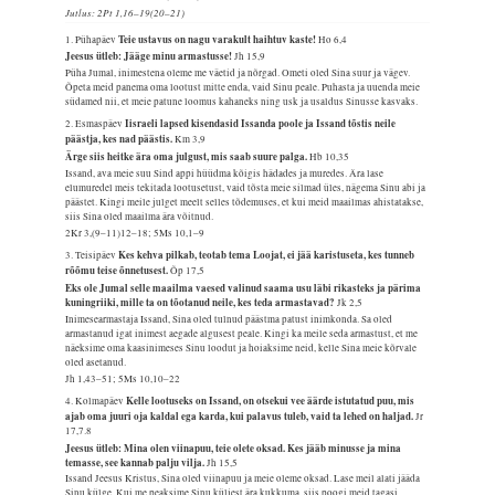
Jutlus: 2Pt 1,16–19(20–21)
Teie ustavus on nagu varakult haihtuv kaste!
1. Pühapäev
Ho 6,4
Jeesus ütleb: Jääge minu armastusse!
Jh 15,9
Püha Jumal, inimestena oleme me väetid ja nõrgad. Ometi oled Sina suur ja vägev.
Õpeta meid panema oma lootust mitte enda, vaid Sinu peale. Puhasta ja uuenda meie
südamed nii, et meie patune loomus kahaneks ning usk ja usaldus Sinusse kasvaks.
Iisraeli lapsed kisendasid Issanda poole ja Issand tõstis neile
2. Esmaspäev
päästja, kes nad päästis.
Km 3,9
Ärge siis heitke ära oma julgust, mis saab suure palga.
Hb 10,35
Issand, ava meie suu Sind appi hüüdma kõigis hädades ja muredes. Ära lase
elumuredel meis tekitada lootusetust, vaid tõsta meie silmad üles, nägema Sinu abi ja
päästet. Kingi meile julget meelt selles tõdemuses, et kui meid maailmas ahistatakse,
siis Sina oled maailma ära võitnud.
2Kr 3,(9–11)12–18; 5Ms 10,1–9
Kes kehva pilkab, teotab tema Loojat, ei jää karistuseta, kes tunneb
3. Teisipäev
rõõmu teise õnnetusest.
Õp 17,5
Eks ole Jumal selle maailma vaesed valinud saama usu läbi rikasteks ja pärima
kuningriiki, mille ta on tõotanud neile, kes teda armastavad?
Jk 2,5
Inimesearmastaja Issand, Sina oled tulnud päästma patust inimkonda. Sa oled
armastanud igat inimest aegade algusest peale. Kingi ka meile seda armastust, et me
näeksime oma kaasinimeses Sinu loodut ja hoiaksime neid, kelle Sina meie kõrvale
oled asetanud.
Jh 1,43–51; 5Ms 10,10–22
Kelle lootuseks on Issand, on otsekui vee äärde istutatud puu, mis
4. Kolmapäev
ajab oma juuri oja kaldal ega karda, kui palavus tuleb, vaid ta lehed on haljad.
Jr
17,7.8
Jeesus ütleb: Mina olen viinapuu, teie olete oksad. Kes jääb minusse ja mina
temasse, see kannab palju vilja.
Jh 15,5
Issand Jeesus Kristus, Sina oled viinapuu ja meie oleme oksad. Lase meil alati jääda
Sinu külge. Kui me peaksime Sinu küljest ära kukkuma, siis poogi meid tagasi.