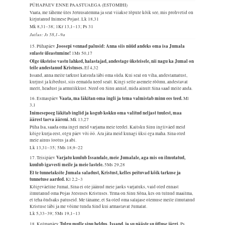
PÜHAPÄEV ENNE PAASTUAEGA (ESTOMIHI)
Vaata, me läheme üles Jeruusalemma ja seal viiakse lõpule kõik see, mis prohvetid on
kirjutanud Inimese Pojast.
Lk 18,31
Mk 8,31–38; 1Kr 13,1–13; Ps 31
Jutlus: Js 58,1–9a
Joosepi vennad palusid: Anna siis nüüd andeks oma isa Jumala
15. Pühapäev
sulaste üleastumine!
1Ms 50,17
Olge üksteise vastu lahked, halastajad, andestage üksteisele, nii nagu ka Jumal on
teile andestanud Kristuses.
Ef 4,32
Issand, anna meile tarkust katsuda läbi oma süda. Kui seal on viha, andestamatust,
kurjust ja kibedust, siis eemalda need sealt. Kingi selle asemele rõõmu, andestavat
meelt, headust ja armulikkust. Need on Sinu annid, mida ainult Sina saad meile anda.
Vaata, ma läkitan oma ingli ja tema valmistab minu ees teed.
16. Esmaspäev
Ml
3,1
Inimesepoeg läkitab inglid ja kogub kokku oma valitud neljast tuulest, maa
äärest taeva ääreni.
Mk 13,27
Püha Isa, saada oma ingel meid varjama meie teedel. Kaitsku Sinu ingliväed meid
kõige kurja eest, olgu päev või öö. Ära jäta meid kunagi üksi ega maha. Sina oled
meie ainus lootus ja abi.
Lk 13,31–35; 5Ms 18,9–22
Varjatu kuulub Issandale, meie Jumalale, aga mis on ilmutatud,
17. Teisipäev
kuulub igavesti meile ja meie lastele.
5Ms 29,28
Et te tunnetaksite Jumala saladust, Kristust, kelles peituvad kõik tarkuse ja
tunnetuse aarded.
Kl 2,2–3
Kõigeväeline Jumal, Sina ei ole jäänud meie jaoks varjatuks, vaid oled ennast
ilmutanud oma Pojas Jeesuses Kristuses. Tema on Sinu Sõna, kes on tulnud maailma,
et teha õndsaks patuseid. Me täname, et Sa oled oma salajase olemuse meile ilmutanud
Kristuse läbi ja me võime tunda Sind kui armastavat Jumalat.
Lk 5,33–39; 5Ms 19,1–13
Tulgu mulle sinu heldus, Issand, ja su pääste su ütluse järgi.
18. Kolmapäev
Ps