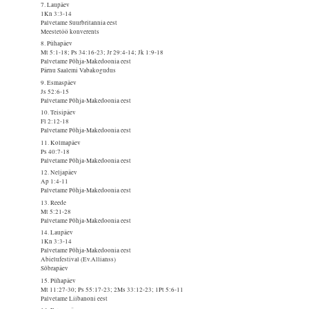
7. Laupäev
1Kn 3:3-14
Palvetame Suurbritannia eest
Meestetöö konverents
8. Pühapäev
Mt 5:1-18; Ps 34:16-23; Jr 29:4-14; Jk 1:9-18
Palvetame Põhja-Makedoonia eest
Pärnu Saalemi Vabakogudus
9. Esmaspäev
Js 52:6-15
Palvetame Põhja-Makedoonia eest
10. Teisipäev
Fl 2:12-18
Palvetame Põhja-Makedoonia eest
11. Kolmapäev
Ps 40:7-18
Palvetame Põhja-Makedoonia eest
12. Neljapäev
Ap 1:4-11
Palvetame Põhja-Makedoonia eest
13. Reede
Mt 5:21-28
Palvetame Põhja-Makedoonia eest
14. Laupäev
1Kn 3:3-14
Palvetame Põhja-Makedoonia eest
Abielufestival (Ev.Allianss)
Sõbrapäev
15. Pühapäev
Mt 11:27-30; Ps 55:17-23; 2Ms 33:12-23; 1Pt 5:6-11
Palvetame Liibanoni eest