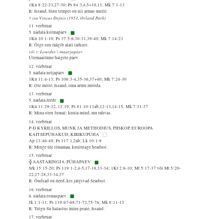
1Kn 8:22-23,27-30; Ps 84:3,4,5+10,11; Mk 7:1-13
R: Issand, Sinu tempel on nii armas mulle.
† isa Vincas Dejnis (1951, Orland Park)
11. veebruar
5. nädala kolmapäev
1Kn 10:1-10; Ps 37:5-6,30-31,39-40; Mk 7:14-23
R: Õige suu räägib alati tarkust.
või v: Lourdes’i maarjapäev
Ülemaailmne haigete päev
12. veebruar
5. nädala neljapäev
1Kn 11:4-13; Ps 106:3-4,35-36,37+40; Mk 7:24-30
R: Ole meile, Issand, oma armu mööda.
13. veebruar
5. nädala reede
1Kn 11:29-32, 12:19; Ps 81:10-11ab,12-13,14-15; Mk 7:31-37
R: Mina olen Jumal; kuula mind, mu rahvas.
14. veebruar
P-D KYRILLOS, MUNK JA METHODIUS, PIISKOP, EUROOPA
KAITSEPÜHAKUD, KIRIKUPÜHA
Ap 13:46-49; Ps 117:1,2ab; Lk 10:1-9
R: Minge üle ilmamaa, kuulutage headust.
15. veebruar
╬ AASTARINGI 6. PÜHAPÄEV
Srk 15:15-20; Ps 119:1-2,4-5,17-18,33-34; 1Kr 2:6-10; Mt 5:17-37 või Mt 5:20-
22,27-28,33-34,37
R: Õndsad on need, kes järgivad Seadust.
16. veebruar
6. nädala esmaspäev
Jk 1:1-11; Ps 119:67-68,71-72,75-76; Mk 8:11-13
R: Tulgu Su halastus minu peale, Issand.
17. veebruar