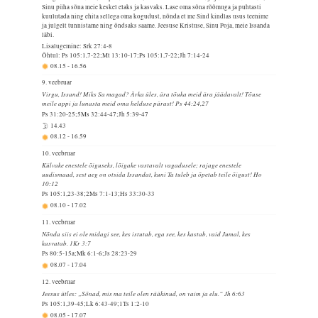
Sinu püha sõna meie keskel elaks ja kasvaks. Lase oma sõna rõõmuga ja puhtasti
kuulutada ning ehita sellega oma kogudust, nõnda et me Sind kindlas usus teenime
ja julgelt tunnistame ning õndsaks saame. Jeesuse Kristuse, Sinu Poja, meie Issanda
läbi.
Lisalugemine: Srk 27:4-8
Õhtul: Ps 105:1,7-22;Mt 13:10-17;Ps 105:1,7-22;Jh 7:14-24
08.15
-
16.56
9. veebruar
Virgu, Issand! Miks Sa magad? Ärka üles, ära tõuka meid ära jäädavalt! Tõuse
meile appi ja lunasta meid oma helduse pärast! Ps 44:24,27
Ps 31:20-25;5Ms 32:44-47;Jh 5:39-47
14.43
08.12
-
16.59
10. veebruar
Külvake enestele õiguseks, lõigake vastavalt vagadusele; rajage enestele
uudismaad, sest aeg on otsida Issandat, kuni Ta tuleb ja õpetab teile õigust! Ho
10:12
Ps 105:1,23-38;2Ms 7:1-13;Hs 33:30-33
08.10
-
17.02
11. veebruar
Nõnda siis ei ole midagi see, kes istutab, ega see, kes kastab, vaid Jumal, kes
kasvatab. 1Kr 3:7
Ps 80:5-15a;Mk 6:1-6;Js 28:23-29
08.07
-
17.04
12. veebruar
Jeesus ütles: „Sõnad, mis ma teile olen rääkinud, on vaim ja elu.“ Jh 6:63
Ps 105:1,39-45;Lk 6:43-49;1Ts 1:2-10
08.05
-
17.07