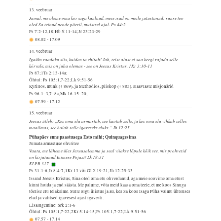
13. veebruar
Jumal, me oleme oma kõrvaga kuulnud, meie isad on meile jutustanud: suure teo
oled Sa teinud nende päevil, muistsel ajal. Ps 44:2
Ps 7:2-12,18;Hb 5:11-14;Jr 23:23-29
08.02
-
17.09
14. veebruar
Igaüks vaadaku siis, kuidas ta ehitab! Jah, teist alust ei saa keegi rajada selle
kõrvale, mis on juba olemas - see on Jeesus Kristus. 1Kr 3:10-11
Ps 87;1Ts 2:13-14a;
Õhtul: Ps 105:1,7-22;Lk 9:51-56
Kyrillos, munk († 869), ja Methodios, piiskop († 885), slaavlaste misjonärid
Ps 96:1–3,7–8a;Mk 16:15–20;
07.59
-
17.12
15. veebruar
Jeesus ütleb: „Kes oma elu armastab, see kaotab selle, ja kes oma elu vihkab selles
maailmas, see hoiab selle igaveseks eluks.“ Jh 12:25
Pühapäev enne paastuaega Esto mihi; Quinquagesima
Jumala armastuse ohvritee
Vaata, me läheme üles Jeruusalemma ja seal viiakse lõpule kõik see, mis prohvetid
on kirjutanud Inimese Pojast! Lk 18:31
KLPR 317
Ps 31:1-6;Jr 8:4-7;1Kr 13 või Gl 2:19-21;Jh 12:25-33
Issand Jeesus Kristus, Sina oled oma elu ohverdanud, aga meie soovime oma elust
kinni hoida ja end säästa. Me palume, võta meid kaasa oma teele, et me koos Sinuga
tõelise elu leiaksime. Sulle olgu ülistus ja au, kes Sa koos Isaga Püha Vaimu ühtsuses
elad ja valitsed igavesest ajast igavesti.
Lisalugemine: Srk 2:1-6
Õhtul: Ps 105:1,7-22;2Kr 5:14-15;Ps 105:1,7-22;Lk 9:51-56
07.57
-
17.14