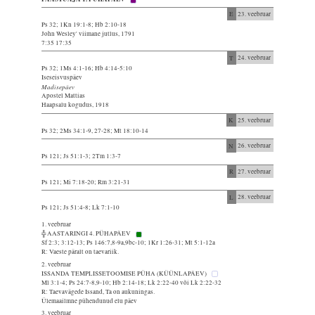
E
23. veebruar
Ps 32; 1Kn 19:1-8; Hb 2:10-18
John Wesley' viimane jutlus, 1791
7:35 17:35
T
24. veebruar
Ps 32; 1Ms 4:1-16; Hb 4:14-5:10
Iseseisvuspäev
Madisepäev
Apostel Mattias
Haapsalu kogudus, 1918
K
25. veebruar
Ps 32; 2Ms 34:1-9, 27-28; Mt 18:10-14
N
26. veebruar
Ps 121; Js 51:1-3; 2Tm 1:3-7
R
27. veebruar
Ps 121; Mi 7:18-20; Rm 3:21-31
L
28. veebruar
Ps 121; Js 51:4-8; Lk 7:1-10
1. veebruar
╬ AASTARINGI 4. PÜHAPÄEV
Sf 2:3; 3:12-13; Ps 146:7,8-9a,9bc-10; 1Kr 1:26-31; Mt 5:1-12a
R: Vaeste päralt on taevariik.
2. veebruar
ISSANDA TEMPLISSETOOMISE PÜHA (KÜÜNLAPÄEV)
Ml 3:1-4; Ps 24:7-8,9-10; Hb 2:14-18; Lk 2:22-40 või Lk 2:22-32
R: Taevavägede Issand, Ta on aukuningas.
Ülemaailmne pühendunud elu päev
3. veebruar