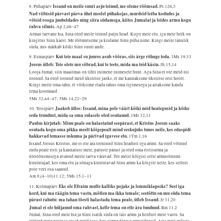
Issand on meile suuri asju teinud, me oleme rõõmsad.
8. Pühapäev
Ps 126,3
Nad viibisid päevast päeva ühel meelel pühakojas, murdsid leiba kodudes ja
võtsid rooga juubeldades ning siira südamega, kiites Jumalat ja leides armu kogu
rahva silmis.
Ap 2,46–47
Armas taevane Isa, Sina oled meile teinud palju head. Kogu meie elu, iga meie hetk on
kingitus Sinu käest. Me rõõmutseme ja kiidame Sinu püha nime. Kingi meile tänulik
süda, mis märkab kõiki Sinu suuri ande.
Kui teie maal su juures asub võõras, siis ärge rõhuge teda.
9. Esmaspäev
3Ms 19,33
Jeesus ütleb: Teie olete mu sõbrad, kui te teete, mida ma teid käsin.
Jh 15,14
Looja Jumal, siin maailmas on tihti inimene inimesele hunt. Aga Sina ei ole meid nii
loonud, Sa oled loonud meid üksteise jaoks, et me kannaksime üksteise eest hoolt.
Kingi meile oma rahu, et võiksime elada rahus oma ligimesega ja aitaksime kanda
tema koormaid.
5Ms 32,44–47; 5Ms 14,22–29
Jaakob ütles: Issand, mina pole väärt kõiki neid heategusid ja kõike
10. Teisipäev
seda truudust, mida sa oma sulasele oled osutanud.
1Ms 32,11
Paulus kirjutab: Minu peale on halastatud seepärast, et Kristus Jeesus saaks
osutada kogu oma pikka meelt kõigepealt mind eeskujuks tuues neile, kes edaspidi
hakkavad temasse uskuma ja pärivad igavese elu.
1Tm 1,16
Issand Jeesus Kristus, me ei ole ära teeninud Sinu headust ega armu. Sa oled võtnud
enda peale risti ja kannatuse meie, patuste pärast ja oled oma ristisurma ja
ülestõusmisega avanud meile taeva väravad. Tee meist kõigist selle armusõnumi
kuulutajad, kes oma elu ja sõnaga kuulutavad Sinu armu ka kõigile neile, kes sellest
pole veel osa saanud.
Am 8,(4–10)11.12; 5Ms 15,1–11
Eks ole Efraim mulle kalliks pojaks ja lemmiklapseks? Sest iga
11. Kolmapäev
kord, kui ma räägin tema vastu, mõtlen ma ikka temale; seetõttu on mu süda tema
pärast rahutu: ma tahan tõesti halastada tema peale, ütleb Issand.
Jr 31,20
Jumal ei ole hüljanud oma rahvast, kelle tema on ette ära tundnud.
Rm 11,2
Jumal, Sina oled meie Isa ja Sinu isalik süda on täis armu ja heldust meie vastu. Sa