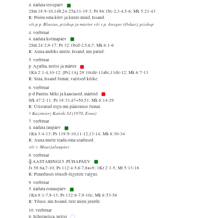
4. nädala teisipäev
2Sm 18:9-10,14b,24-25a,31-19:3; Ps 86:1bc-2,3-4,5-6; Mk 5:21-43
R: Pööra oma kõrv ja kuule mind, Issand.
või p p. Blasius, piiskop ja märter või v p. Ansgar (Oskar), piiskop
4. veebruar
4. nädala kolmapäev
2Sm 24:2,9-17; Ps 32:1bcd-2,5,6,7; Mk 6:1-6
R: Anna andeks mulle, Issand, mu patud.
5. veebruar
p. Agatha, neitsi ja märter
1Kn 2:1-4,10-12; [Ps] 1Aj 29:10cde-11abc,11de-12; Mk 6:7-13
R: Sina, Issand Jumal, valitsed kõike.
6. veebruar
p-d Paulus Miki ja kaaslased, märtrid
Srk 47:2-11; Ps 18:31,47+50,51; Mk 6:14-29
R: Ülistatud olgu mu päästmise Jumal.
† Kazimierz Kański SJ (1970, Esna)
7. veebruar
4. nädala laupäev
1Kn 3:4-13; Ps 119:9-10,11-12,13-14; Mk 6:30-34
R: Anna mulle teada oma seadused.
või v: Maarjalaupäev
8. veebruar
╬ AASTARINGI 5. PÜHAPÄEV
Js 58:6a,7-10; Ps 112:4-5,6-7,8a+9; 1Kr 2:1-5; Mt 5:13-16
R: Pimeduses tõuseb õigetele valgus.
9. veebruar
5. nädala esmaspäev
1Kn 8:1-7,9-13; Ps 132:6-7,9-10c; Mk 6:53-56
R: Tõuse, mu Issand, tule minu juurde.
10. veebruar
p. Scholastica, neitsi