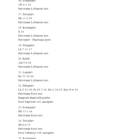
16. Esmaspäev
1Pt 4:1-14
Palvetame Liibanoni eest
17. Teisipäev
Mt 11:2-19
Palvetame Liibanoni eest
18. Kolmapäev
Ii 14
Palvetame Liibanoni eest
Palvepäev - Paastuaja algus
19. Neljapäev
Lk 7:11-17
Palvetame Liibanoni eest
20. Reede
Am 5:6-24
Palvetame Liibanoni eest
21. Laupäev
Hs 33:10-20
Palvetame Liibanoni eest
22. Pühapäev
Lk 5:33-39; Ps 45:7-18; Ho 2:18-25; Ilm 19:6-10
Palvetame Eesti eest
Haapsalu Baptistikogudus
Eesti baptismi 142. aastapäev
23. Esmaspäev
Hb 13:1-16
Palvetame Eesti eest
24. Teisipäev
Mi 6:6-15
Palvetame Eesti eest
Eesti Vabariigi 108. aastapäev
25. Kolmapäev