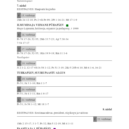
Valentinipäev
7. nädal
EESTPALVES: Haapsalu kogudus
P
15. veebruar
2Ms 24:12-18; Ps 2 või Ps 99; 2Pt 1:16-21; Mt 17:1-9
ILMUMISAJA VIIMANE PÜHAPÄEV
Hugo Lepnurm, helilooja, organist ja pedagoog, † 1999
E
16. veebruar
Ps 78:17-20, 52-55; 2Ms 33:7-23; Ap 7:30-34
7:54 17:17
T
17. veebruar
Ps 78:17-20, 52-55; 1Kn 19:9-18; Rm 11:1-6
Vastlapäev
K
18. veebruar
Jl 2:1-2, 12-17 või Js 58:1-12; Ps 51:3-19; 2Kr 5:20b-6:10; Mt 6:1-6, 16-21
TUHKAPÄEV, SUURE PAASTU ALGUS
N
19. veebruar
Ps 51; Jn 3:1-10; Rm 1:1-7
R
20. veebruar
Ps 51; Jn 4:1-11; Rm 1:8-17
L
21. veebruar
Ps 51; Js 58:1-12; Mt 18:1-7
8. nädal
EESTPALVES: Eestimaa rahvas, president, riigikogu ja valitsus
P
22. veebruar
1Ms 2:15-17, 3:1-7; Ps 32; Rm 5:12-19; Mt 4:1-11
PAASTUAJA 1. PÜHAPÄEV