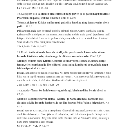
mõtled meie peale ja otsid meid taga, kui oleme Sinust eemaldunud. Aita meil mõista
seda sügavat tõde, et meil igaühel on üks Taevane Isa, kes meid hoiab ja armastab.
Lk 6,43–49; 5Ms 15,12–18
Ma kaotan su üleastumised nagu pilved ja su patud nagu pilvituse.
12. Neljapäev
Pöördu minu poole, sest ma lunastan sinu!
Js 44,22
Te teate, et Jeesus Kristus on ilmunud patte ära kandma ning temas endas ei ole
pattu.
1Jh 3,5
Püha Jumal, meie patt koormab meid ja lahutab Sinust. Ometi oled Sina tulnud
Kristuse läbi meid patust lunastama. Anna meile andeks meie patud ja puhasta meid
kõigest ülekohtust. Loo meile puhas süda ja uuenda meie sees kindel meel. Ainult
Sina võid seda teha. Sinu juurde me tuleme.
1Ts 1,2–10; 5Ms 16,1–17
Kui te ei kuula Issanda häält ja tõrgute Issanda käsu vastu, siis on
13. Reede
Issanda käsi teie vastu, nõnda nagu ta oli teie vanemate vastu.
1Sm 12,15
Nii nagu te nüüd olete Kristuse Jeesuse võtnud vastu Issandaks, nõnda käige
temas, olles juurdunud ja ülesehitatud temas ning kinnitatud usus, nõnda nagu
teid on õpetatud.
Kl 2,6–7
Issand, anna meile sõnakuulelik süda. Nii tihti eksime tahtlikult või tahtmatult Sinu
käsu vastu ja põhjustame sellega Sulle kurvastust. Anna meile andeks meie patud ja
uuenda meie süda, et võiksime Sind teenida Sulle meelepäraselt.
2Tm 3,(10–13)14–17; 5Ms 16,18–20
Tema, kes hoiab oma vagade hingi, kisub nad ära õelate käest.
14. Laupäev
Ps
97,10
Nüüd oli kogudusel tervel Juuda-, Galilea- ja Samaariamaal rahu end üles
ehitada ja käia Issanda kartuses, ja see üha kasvas Püha Vaimu julgustusel.
Ap
9,31
Issand Jeesus Kristus, Sinu nime pärast võime tihti saada raskuste osalisteks. Ometi
oled Sina lubanud, et Sa ei jäta meid orbudeks, vaid tuled meie juurde. Kingi meile
raskustes oma Vaimu. Julgusta meid selle tõotuse läbi, et Sina oled meie juures iga
päev kuni maailma ajastu otsani.
Mt 13,31–35; 5Ms 17,14–20