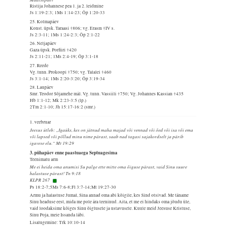
Ristija Johannese pea 1. ja 2. leidmine
Js 1:19-2:3; 1Ms 1:14-23; Õp 1:20-33
25. Kolmapäev
Konst. üpsk. Taraasi †806; vg. Erasm †IV s.
Js 2:3-11; 1Ms 1:24-2:3; Õp 2:1-22
26. Neljapäev
Gaza üpsk. Porfiiri †420
Js 2:11-21; 1Ms 2:4-19; Õp 3:1-18
27. Reede
Vg. tunn. Prokoopi †750; vg. Talalei †460
Js 3:1-14; 1Ms 2:20-3:20; Õp 3:19-34
28. Laupäev
Smr. Teodor Sõjamehe mäl. Vg. tunn. Vassiili †750; Vg. Johannes Kassian †435
Hb 1:1-12; Mk 2:23-3:5 (lp.)
2Tm 2:1-10; Jh 15:17-16:2 (smr.)
1. veebruar
Jeesus ütleb: „Igaüks, kes on jätnud maha majad või vennad või õed või isa või ema
või lapsed või põllud minu nime pärast, saab nad tagasi sajakordselt ja pärib
igavese elu.“ Mt 19:29
3. pühapäev enne paastuaega Septuagesima
Teenimatu arm
Me ei heida oma anumisi Su palge ette mitte oma õiguse pärast, vaid Sinu suure
halastuse pärast! Tn 9:18
KLPR 267
Ps 18:2-7;5Ms 7:6-8;Fl 3:7-14;Mt 19:27-30
Armu ja halastuse Jumal, Sina annad oma abi kõigile, kes Sind otsivad. Me täname
Sinu headuse eest, mida me pole ära teeninud. Aita, et me ei hindaks oma jõudu üle,
vaid loodaksime kõiges Sinu õiglusele ja ustavusele. Kuule meid Jeesuse Kristuse,
Sinu Poja, meie Issanda läbi.
Lisalugemine: Trk 10:10-14