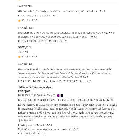
16. veebruar
Ole mulle kaitsjaks kaljuks, mäelinnuse hooneks mu päästmiseks! Ps 31:3
Ps 31:20-25;1Jh 3:16;Mk 4:21-25
07.54
-
17.17
17. veebruar
Issand ütleb: „Ma olen tähele pannud ja kuulnud: nad ei räägi õigust. Keegi neist
ei kahetse oma kurjust, et ta mõtleks: „Mis ma olen teinud!““ Jr 8:6
Ps 105:1,23-38;Lk 5:33-39;1Tm 1:14-15
Vastlapäev
14.01
07.51
-
17.19
18. veebruar
Pöörduge Issanda, oma Jumala poole, sest Tema on armuline ja halastaja, pika
meelega ja rikas heldusest, ja Tema kahetseb kurja! Jl 2:13 või Pöörduge minu
poole kõigest südamest, paastudes, nuttes ja kurtes! Jl 2:12
Ps 94:3-15;1Kn 21:1-4,7-11,16-21,27-29 või As 29-31,38-43;
Tuhkapäev. Paastuaja algus
Palvepäev
KLPR 215
Patukahetsus ja paast
Ps 57:2-4,11-12;Jl 2:12-17;2Pt 1:1-11 või 1Pt 4:1-5;Mt 6:16-21 või Lk 13:22-30
Kõigeväeline Jumal, Sa kingid meile neljakümne paastupäeva näol aja pöördumiseks
ja meeleparanduseks. Aita meid, et neid päevi pühitsedes võiksime usus kasvada ja
Kristuse lunastustöö väge oma elus nähtavaks teha. Seda palume Jeesuse Kristuse,
meie Issanda läbi, kes koos Sinuga Püha Vaimu ühtsuses elab ja valitseb igavesest
ajast igavesti.
Lisalugemine: 2Mak 1:23-27
Martin Luther, kiriku õpetaja ja reformaator († 1546)
Rm 1:16-17;Jh 15:1-11;