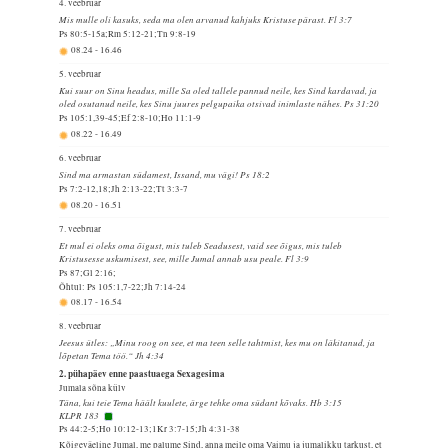
4. veebruar
Mis mulle oli kasuks, seda ma olen arvanud kahjuks Kristuse pärast. Fl 3:7
Ps 80:5-15a;Rm 5:12-21;Tn 9:8-19
08.24
-
16.46
5. veebruar
Kui suur on Sinu headus, mille Sa oled tallele pannud neile, kes Sind kardavad, ja
oled osutanud neile, kes Sinu juures pelgupaika otsivad inimlaste nähes. Ps 31:20
Ps 105:1,39-45;Ef 2:8-10;Ho 11:1-9
08.22
-
16.49
6. veebruar
Sind ma armastan südamest, Issand, mu vägi! Ps 18:2
Ps 7:2-12,18;Jh 2:13-22;Tt 3:3-7
08.20
-
16.51
7. veebruar
Et mul ei oleks oma õigust, mis tuleb Seadusest, vaid see õigus, mis tuleb
Kristusesse uskumisest, see, mille Jumal annab usu peale. Fl 3:9
Ps 87;Gl 2:16;
Õhtul: Ps 105:1,7-22;Jh 7:14-24
08.17
-
16.54
8. veebruar
Jeesus ütles: „Minu roog on see, et ma teen selle tahtmist, kes mu on läkitanud, ja
lõpetan Tema töö.“ Jh 4:34
2. pühapäev enne paastuaega Sexagesima
Jumala sõna külv
Täna, kui teie Tema häält kuulete, ärge tehke oma südant kõvaks. Hb 3:15
KLPR 183
Ps 44:2-5;Ho 10:12-13;1Kr 3:7-15;Jh 4:31-38
Kõigeväeline Jumal, me palume Sind, anna meile oma Vaimu ja jumalikku tarkust, et