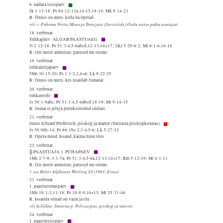
6. nädala teisipäev
Jk 1:12-18; Ps 94:12-13a,14-15,18-19; Mk 8:14-21
R: Õnnis on mees, keda Sa õpetad.
või v: Pühima Neitsi Maarja Teenijate (Serviitide) Ordu seitse püha asutajat
18. veebruar
Tuhkapäev: ALGAB PAASTUAEG
Jl 2:12-18; Ps 51:3-4,5-6abcd,12-13,14+17; 2Kr 5:20-6:2; Mt 6:1-6,16-18
R: Ole meile armuline, patused me oleme.
19. veebruar
tuhkaneljapäev
5Ms 30:15-20; Ps 1:1-2,3,4+6; Lk 9:22-25
R: Õnnis on mees, kes usaldab Jumalat.
20. veebruar
tuhkareede
Js 58:1-9abc; Ps 51:3-4,5-6abcd,18-19; Mt 9:14-15
R: Jumal ei põlga purukslöödud südant.
21. veebruar
õnnis Eduard Profittlich, piiskop ja märter (Tallinna piiskopkonnas)
Js 58:9de-14; Ps 86:1bc-2,3-4,5-6; Lk 5:27-32
R: Õpeta mind, Issand, käima Sinu tões.
22. veebruar
╬ PAASTUAJA 1. PÜHAPÄEV
1Ms 2:7-9; 3:1-7a; Ps 51:3-4,5-6a,12-13,14+17; Rm 5:12-19; Mt 4:1-11
R: Ole meile armuline, patused me oleme.
† isa Henri Alphonse Werling SJ (1961, Esna)
23. veebruar
1. paastuesmaspäev
3Ms 19:1-2,11-18; Ps 19:8-9,10+15; Mt 25:31-46
R: Issanda sõnad on vaim ja elu.
või kollekta: Smürna p. Polycarpus, piiskop ja märter
24. veebruar
1. paastuteisipäev