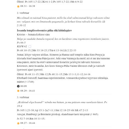
Õhtul: Ps 105:1,7-22;2Kr 6:1-2;Ps 105:1,7-22;1Ms 6:9-22
08.31
-
16.38
2. veebruar
Mu silmad on näinud Sinu päästet, mille Sa oled valmistanud kõigi rahvaste silme
ees: valgust, mis on ilmutuseks paganaile, ja kirkust Sinu rahvale Iisraelile. Lk
2:30-32
Issanda templissetoomise püha ehk küünlapäev
Kristus – Jumala kirkuse sära
Tulge ja vaadake Jumala tegusid, kes on kardetav oma tegemistes inimlaste juures.
Ps 66:5
KLPR 62
Ps 48:10-15;2Ms 33:18-23;1Tm 6:13-16;Lk 2:22-33
Jumal, kõige valguse allikas, Siimeon ja Hanna said templis näha Sinu Poega ja
ülistada Sind maailma Päästja eest. Juhi oma Vaimuga ka meid, nii et me ära tunneme
oma pääste, mille Sa oled valmistanud Iisraelile ja kõigile rahvaile Jeesuses
Kristuses, meie Issandas, kes koos Sinuga Püha Vaimu ühtsuses elab ja valitseb
igavesest ajast igavesti.
Õhtul: Ps 48:11-15;3Ms 12;Ps 48:11-15;2Ms 13:1-3,11-12,14-16
Eberhard Gutsleff, Saaremaa superintendent, vennastekoguduse tegevuse edendaja,
märter († 1749)
00.09
08.29
-
16.41
3. veebruar
„Kiidetud olgu Issand!“ nõnda ma hüüan, ja ma pääsen oma vaenlaste käest. Ps
18:4
Ps 105:1,23-38;Ap 15:1-2a,7-11;1Sm 12:18-25 või Srk 47:2-13
Ansgar, Hamburgi ja Breemeni piiskop, skandinaavlaste misjonär († 865)
Js 52:7-10;Rm 10:11-15;
08.27
-
16.44