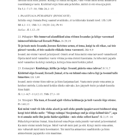
lastena tulla Sinu juurde. Kedagi ei lükka Sa tagasi, vaid võtad meid kõiki armastava
isasüdamega vastu. Kiidetud olgu Sinu arm ja heldus, millel ei ole otsa ega piiri.
Tn 5,1–7.17–30; 5Ms 26,1–15
1. PAASTUAJA PÜHAPÄEV (INVOCAVIT)
Selleks ongi Jumala Poeg saanud avalikuks, et ta tühistaks kuradi teod.
1Jh 3,8b
Mt 4,1–11; 1Ms 3,1–19(20–24); Ps 91
Jutlus: Jk 1,12–18
Siis tunnevad alandlikud aina rõõmu Issandas ja kõige vaesemad
22. Pühapäev
inimesed hõiskavad Iisraeli Pühas.
Js 29,19
Te ju teate meie Issanda Jeesuse Kristuse armu, et tema, kuigi ta oli rikas, sai teie
pärast vaeseks, et teie saaksite rikkaks tema vaesusest.
2Kr 8,9
Issand, me oleme vaesed ja kerjused. Ometi avad Sina meile oma taevased varandused.
Õpeta meid neid varandusi vastu võtma ja oma eluteel kasutama. Ja luba meil jagada
neid varandusi ka kõigi nendega, kellega Sina meid kokku juhid.
Kuulutage, kiitke ja öelge: Issand, päästa oma rahvas!
23. Esmaspäev
Jr 31,7
Kiidetud olgu Issand, Iisraeli Jumal, et ta on tulnud oma rahva ligi ja toonud talle
lunastuse.
Lk 1,68
Issand, meie oleme Sinu rahvas ja Sinu karjamaa kari. Vaata meie peale oma armu ja
heldust mööda. Liida meid kokku üheks rahvaks, kes järgneb Sulle ja tahab kuulda
Sinu häält.
Jk 1,1–6(7–11)12.13; 5Ms 27,1–10
Ma tean, et Issand ajab viletsa kohtuasja ja teeb vaesele õige otsuse.
24. Teisipäev
Ps 140,13
Kui mõni vend või õde oleks alasti ja neil oleks puudu igapäevasest toidusest ning
keegi teist ütleks neile: "Minge rahuga! Soojendage end ja sööge kõhud täis!", aga
te ei annaks neile ihu jaoks hädavajalikku – mis oleks sellest kasu?
Jk 2,15–16
Püha kõigeväeline Jumal, Sina kutsud oma Pojas enda juurde vaevatud ja koormatud.
Ka meie oleme nende hulgas. Meid vaevab meie patt ja süü. Kingi meile oma armu,
mis vabastab meid meie koormatest. Tee meid ka armastuse saadikuteks ja Sinu
armusõnumi jagajateks siin maailmas.