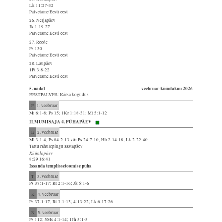
Lk 11:27-32
Palvetame Eesti eest
26. Neljapäev
Jk 1:19-27
Palvetame Eesti eest
27. Reede
Ps 130
Palvetame Eesti eest
28. Laupäev
1Pt 3:8-22
Palvetame Eesti eest
5. nädal
veebruar-küünlakuu 2026
EESTPALVES: Kärsa kogudus
P
1. veebruar
Mi 6:1-8; Ps 15; 1Kr 1:18-31; Mt 5:1-12
ILMUMISAJA 4. PÜHAPÄEV
E
2. veebruar
Ml 3:1-4; Ps 84:2-13 või Ps 24:7-10; Hb 2:14-18; Lk 2:22-40
Tartu rahulepingu aastapäev
Küünlapäev
8:29 16:41
Issanda templissetoomise püha
T
3. veebruar
Ps 37:1-17; Rt 2:1-16; Jk 5:1-6
K
4. veebruar
Ps 37:1-17; Rt 3:1-13; 4:13-22; Lk 6:17-26
N
5. veebruar
Ps 112; 5Ms 4:1-14; 1Jh 5:1-5