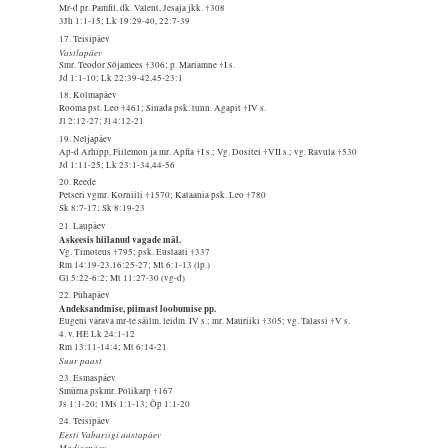
Mr-d pr. Pamfil, dk. Valent, Jesaja jkk. †308
3Jh 1:1-15; Lk 19:29-40, 22:7-39
17. Teisipäev
Vastlapäev
Smr. Teodor Sõjamees †306; p. Mariamne †I s.
Jd 1:1-10; Lk 22:39-42,45-23:1
18. Kolmapäev
Rooma pst. Leo †461; Sinada psk. tunn. Agapit †IV s.
Jl 2:12-27; Jl 4:12-21
19. Neljapäev
Ap-d Arhipp, Fiilemon ja mr. Apfia †I s.; Vg. Dositei †VII s.; vg. Ravula †530
Jd 1:11-25; Lk 23:1-34,44-56
20. Reede
Petseri vgmr. Korniili †1570; Kataania psk. Leo †780
Sk 8:7-17; Sk 8:19-23
21. Laupäev
Askeesis hiilanud vagade mäl.
Vg. Timoteus †795; psk. Eustaati †337
Rm 14:19-23,16:25-27; Mt 6:1-13 (lp.)
Gl 5:22-6:2; Mt 11:27-30 (vg-d)
22. Pühapäev
Andeksandmise, piimast loobumise pp.
Eugeni värava mr-te säilm. leidm. IV s.; mr. Mauriiki †305; vg. Talassi †V s.
4. v. HE Lk 24:1-12
Rm 13:11-14:4; Mt 6:14-21
Suur paast
23. Esmaspäev
Smürna pskmr. Polikarp †167
Js 1:1-20; 1Ms 1:1-13; Õp 1:1-20
24. Teisipäev
Eesti Vabariigi aastapäev
Madisepäev