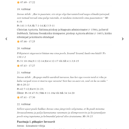
07.49
-
17.22
19. veebruar
Jeesus ütleb: „Kui te paastute, siis ärge olge kurvanäolised nagu silmakirjatsejad,
sest nemad teevad oma palge näotuks, et näidata inimestele oma paastumist.“ Mt
6:16
Ps 141:1-5,8;Sk 7:1-14;Kl 3:5-11
Christian Agricola, Tallinna piiskop ja Haapsalu administraator († 1586), ja David
Dubberch, Tallinna Toomkiriku ülempastor, piiskop Agricola abiline († 1603), kiriku
reformijad ja kirikuelu edendajad
07.46
-
17.25
20. veebruar
Põhjatuist sügavusist hüüan ma sinu poole, Issand! Issand, kuule mu häält! Ps
130:1-2
Ps 31:10-18a;Jl 1:12-14;Est 4:12-17 või Jdt 4:1-3,9-15
07.43
-
17.27
21. veebruar
Jeesus ütleb: „Koguge endile aardeid taevasse, kus koi ega rooste neid ei riku ja
kuhu vargad sisse ei murra ega varasta! Sest kus su aare on, seal on ka su süda.“
Mt 6:20-21
Ps 42:7-12;Esr 8:21-23;
Õhtul: Ps 18:47-51;5Ms 8:11-18a või Srk 34:14-20
07.41
-
17.30
22. veebruar
Sellest ajast peale hakkas Jeesus oma jüngritele selgitama, et Ta peab minema
Jeruusalemma ja palju kannatama vanemate ja ülempreestrite ja kirjatundjate
poolt ning tapetama ja kolmandal päeval üles äratatama. Mt 16:21
Paastuaja 1. pühapäev Invocavit
Jeesus - kiusatuste võitja