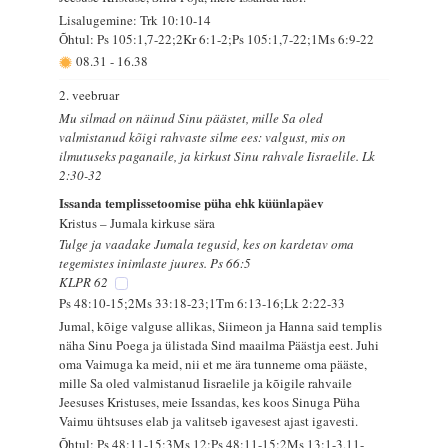
Lisalugemine: Trk 10:10-14
Õhtul: Ps 105:1,7-22;2Kr 6:1-2;Ps 105:1,7-22;1Ms 6:9-22
08.31
-
16.38
2. veebruar
Mu silmad on näinud Sinu päästet, mille Sa oled
valmistanud kõigi rahvaste silme ees: valgust, mis on
ilmutuseks paganaile, ja kirkust Sinu rahvale Iisraelile. Lk
2:30-32
Issanda templissetoomise püha ehk küünlapäev
Kristus – Jumala kirkuse sära
Tulge ja vaadake Jumala tegusid, kes on kardetav oma
tegemistes inimlaste juures. Ps 66:5
KLPR 62
Ps 48:10-15;2Ms 33:18-23;1Tm 6:13-16;Lk 2:22-33
Jumal, kõige valguse allikas, Siimeon ja Hanna said templis
näha Sinu Poega ja ülistada Sind maailma Päästja eest. Juhi
oma Vaimuga ka meid, nii et me ära tunneme oma pääste,
mille Sa oled valmistanud Iisraelile ja kõigile rahvaile
Jeesuses Kristuses, meie Issandas, kes koos Sinuga Püha
Vaimu ühtsuses elab ja valitseb igavesest ajast igavesti.
Õhtul: Ps 48:11-15;3Ms 12;Ps 48:11-15;2Ms 13:1-3,11-