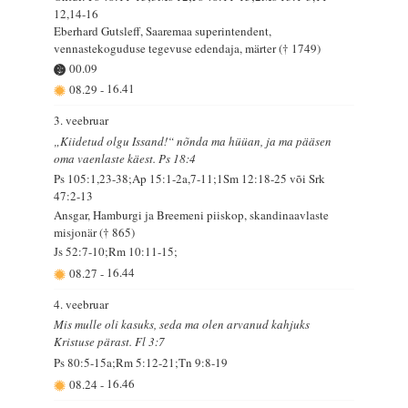
12,14-16
Eberhard Gutsleff, Saaremaa superintendent,
vennastekoguduse tegevuse edendaja, märter († 1749)
00.09
08.29
-
16.41
3. veebruar
„Kiidetud olgu Issand!“ nõnda ma hüüan, ja ma pääsen
oma vaenlaste käest. Ps 18:4
Ps 105:1,23-38;Ap 15:1-2a,7-11;1Sm 12:18-25 või Srk
47:2-13
Ansgar, Hamburgi ja Breemeni piiskop, skandinaavlaste
misjonär († 865)
Js 52:7-10;Rm 10:11-15;
08.27
-
16.44
4. veebruar
Mis mulle oli kasuks, seda ma olen arvanud kahjuks
Kristuse pärast. Fl 3:7
Ps 80:5-15a;Rm 5:12-21;Tn 9:8-19
08.24
-
16.46