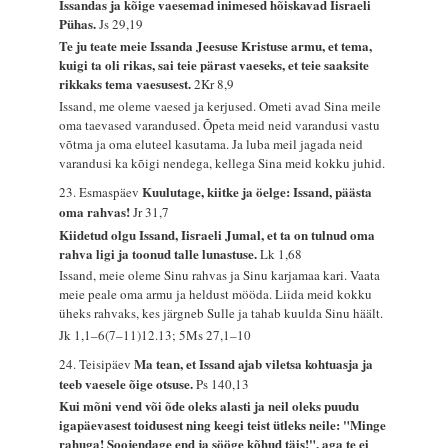
Issandas ja kõige vaesemad inimesed hõiskavad Iisraeli
Pühas.
Js 29,19
Te ju teate meie Issanda Jeesuse Kristuse armu, et tema,
kuigi ta oli rikas, sai teie pärast vaeseks, et teie saaksite
rikkaks tema vaesusest.
2Kr 8,9
Issand, me oleme vaesed ja kerjused. Ometi avad Sina meile
oma taevased varandused. Õpeta meid neid varandusi vastu
võtma ja oma eluteel kasutama. Ja luba meil jagada neid
varandusi ka kõigi nendega, kellega Sina meid kokku juhid.
Kuulutage, kiitke ja öelge: Issand, päästa
23. Esmaspäev
oma rahvas!
Jr 31,7
Kiidetud olgu Issand, Iisraeli Jumal, et ta on tulnud oma
rahva ligi ja toonud talle lunastuse.
Lk 1,68
Issand, meie oleme Sinu rahvas ja Sinu karjamaa kari. Vaata
meie peale oma armu ja heldust mööda. Liida meid kokku
üheks rahvaks, kes järgneb Sulle ja tahab kuulda Sinu häält.
Jk 1,1–6(7–11)12.13; 5Ms 27,1–10
Ma tean, et Issand ajab viletsa kohtuasja ja
24. Teisipäev
teeb vaesele õige otsuse.
Ps 140,13
Kui mõni vend või õde oleks alasti ja neil oleks puudu
igapäevasest toidusest ning keegi teist ütleks neile: "Minge
rahuga! Soojendage end ja sööge kõhud täis!", aga te ei