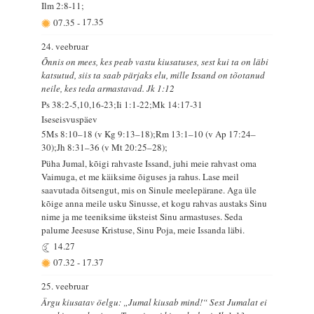
Ilm 2:8-11;
07.35
-
17.35
24. veebruar
Õnnis on mees, kes peab vastu kiusatuses, sest kui ta on läbi
katsutud, siis ta saab pärjaks elu, mille Issand on tõotanud
neile, kes teda armastavad. Jk 1:12
Ps 38:2-5,10,16-23;Ii 1:1-22;Mk 14:17-31
Iseseisvuspäev
5Ms 8:10–18 (v Kg 9:13–18);Rm 13:1–10 (v Ap 17:24–
30);Jh 8:31–36 (v Mt 20:25–28);
Püha Jumal, kõigi rahvaste Issand, juhi meie rahvast oma
Vaimuga, et me käiksime õiguses ja rahus. Lase meil
saavutada õitsengut, mis on Sinule meelepärane. Aga üle
kõige anna meile usku Sinusse, et kogu rahvas austaks Sinu
nime ja me teeniksime üksteist Sinu armastuses. Seda
palume Jeesuse Kristuse, Sinu Poja, meie Issanda läbi.
14.27
07.32
-
17.37
25. veebruar
Ärgu kiusatav öelgu: „Jumal kiusab mind!“ Sest Jumalat ei