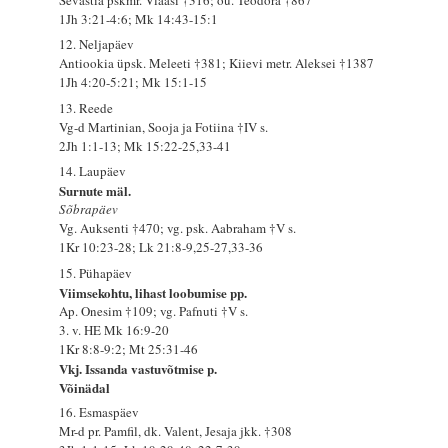
1Jh 3:21-4:6; Mk 14:43-15:1
12. Neljapäev
Antiookia üpsk. Meleeti †381; Kiievi metr. Aleksei †1387
1Jh 4:20-5:21; Mk 15:1-15
13. Reede
Vg-d Martinian, Sooja ja Fotiina †IV s.
2Jh 1:1-13; Mk 15:22-25,33-41
14. Laupäev
Surnute mäl.
Sõbrapäev
Vg. Auksenti †470; vg. psk. Aabraham †V s.
1Kr 10:23-28; Lk 21:8-9,25-27,33-36
15. Pühapäev
Viimsekohtu, lihast loobumise pp.
Ap. Onesim †109; vg. Pafnuti †V s.
3. v. HE Mk 16:9-20
1Kr 8:8-9:2; Mt 25:31-46
Vkj. Issanda vastuvõtmise p.
Võinädal
16. Esmaspäev
Mr-d pr. Pamfil, dk. Valent, Jesaja jkk. †308