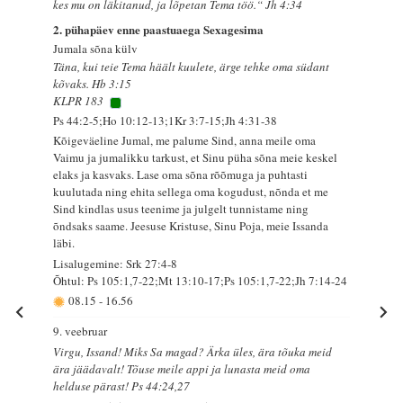
kes mu on läkitanud, ja lõpetan Tema töö.“ Jh 4:34
2. pühapäev enne paastuaega Sexagesima
Jumala sõna külv
Täna, kui teie Tema häält kuulete, ärge tehke oma südant
kõvaks. Hb 3:15
KLPR 183
Ps 44:2-5;Ho 10:12-13;1Kr 3:7-15;Jh 4:31-38
Kõigeväeline Jumal, me palume Sind, anna meile oma
Vaimu ja jumalikku tarkust, et Sinu püha sõna meie keskel
elaks ja kasvaks. Lase oma sõna rõõmuga ja puhtasti
kuulutada ning ehita sellega oma kogudust, nõnda et me
Sind kindlas usus teenime ja julgelt tunnistame ning
õndsaks saame. Jeesuse Kristuse, Sinu Poja, meie Issanda
läbi.
Lisalugemine: Srk 27:4-8
Õhtul: Ps 105:1,7-22;Mt 13:10-17;Ps 105:1,7-22;Jh 7:14-24
08.15
-
16.56
9. veebruar
Virgu, Issand! Miks Sa magad? Ärka üles, ära tõuka meid
ära jäädavalt! Tõuse meile appi ja lunasta meid oma
helduse pärast! Ps 44:24,27