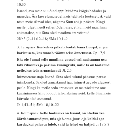
10,35
Issand, ava meie suu Sind appi hüüdma kõigis hädades ja
muredes. Ära lase elumuredel meis tekitada lootusetust, vaid
tõsta meie silmad üles, nägema Sinu abi ja päästet. Kingi
meile julget meelt selles tõdemuses, et kui meid maailmas
ahistatakse, siis Sina oled maailma ära võitnud.
2Kr 3,(9–11)12–18; 5Ms 10,1–9
Kes kehva pilkab, teotab tema Loojat, ei jää
3. Teisipäev
karistuseta, kes tunneb rõõmu teise õnnetusest.
Õp 17,5
Eks ole Jumal selle maailma vaesed valinud saama usu
läbi rikasteks ja pärima kuningriiki, mille ta on tõotanud
neile, kes teda armastavad?
Jk 2,5
Inimesearmastaja Issand, Sina oled tulnud päästma patust
inimkonda. Sa oled armastanud igat inimest aegade algusest
peale. Kingi ka meile seda armastust, et me näeksime oma
kaasinimeses Sinu loodut ja hoiaksime neid, kelle Sina meie
kõrvale oled asetanud.
Jh 1,43–51; 5Ms 10,10–22
Kelle lootuseks on Issand, on otsekui vee
4. Kolmapäev
äärde istutatud puu, mis ajab oma juuri oja kaldal ega
karda, kui palavus tuleb, vaid ta lehed on haljad.
Jr 17,7.8