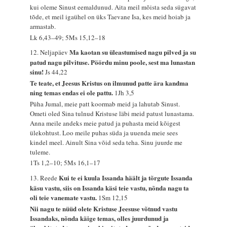
kui oleme Sinust eemaldunud. Aita meil mõista seda sügavat
tõde, et meil igaühel on üks Taevane Isa, kes meid hoiab ja
armastab.
Lk 6,43–49; 5Ms 15,12–18
Ma kaotan su üleastumised nagu pilved ja su
12. Neljapäev
patud nagu pilvituse. Pöördu minu poole, sest ma lunastan
sinu!
Js 44,22
Te teate, et Jeesus Kristus on ilmunud patte ära kandma
ning temas endas ei ole pattu.
1Jh 3,5
Püha Jumal, meie patt koormab meid ja lahutab Sinust.
Ometi oled Sina tulnud Kristuse läbi meid patust lunastama.
Anna meile andeks meie patud ja puhasta meid kõigest
ülekohtust. Loo meile puhas süda ja uuenda meie sees
kindel meel. Ainult Sina võid seda teha. Sinu juurde me
tuleme.
1Ts 1,2–10; 5Ms 16,1–17
Kui te ei kuula Issanda häält ja tõrgute Issanda
13. Reede
käsu vastu, siis on Issanda käsi teie vastu, nõnda nagu ta
oli teie vanemate vastu.
1Sm 12,15
Nii nagu te nüüd olete Kristuse Jeesuse võtnud vastu
Issandaks, nõnda käige temas, olles juurdunud ja