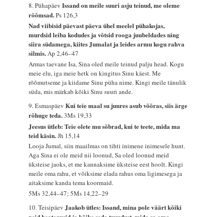
Issand on meile suuri asju teinud, me oleme
8. Pühapäev
rõõmsad.
Ps 126,3
Nad viibisid päevast päeva ühel meelel pühakojas,
murdsid leiba kodudes ja võtsid rooga juubeldades ning
siira südamega, kiites Jumalat ja leides armu kogu rahva
silmis.
Ap 2,46–47
Armas taevane Isa, Sina oled meile teinud palju head. Kogu
meie elu, iga meie hetk on kingitus Sinu käest. Me
rõõmutseme ja kiidame Sinu püha nime. Kingi meile tänulik
süda, mis märkab kõiki Sinu suuri ande.
Kui teie maal su juures asub võõras, siis ärge
9. Esmaspäev
rõhuge teda.
3Ms 19,33
Jeesus ütleb: Teie olete mu sõbrad, kui te teete, mida ma
teid käsin.
Jh 15,14
Looja Jumal, siin maailmas on tihti inimene inimesele hunt.
Aga Sina ei ole meid nii loonud, Sa oled loonud meid
üksteise jaoks, et me kannaksime üksteise eest hoolt. Kingi
meile oma rahu, et võiksime elada rahus oma ligimesega ja
aitaksime kanda tema koormaid.
5Ms 32,44–47; 5Ms 14,22–29
Jaakob ütles: Issand, mina pole väärt kõiki
10. Teisipäev
neid heategusid ja kõike seda truudust, mida sa oma