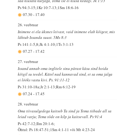
saa kiusata kurjaga, Tema ise ei kiusa kedagi. Jk 1:13
Ps 94:3-15;1Kr 10:7-13;1Sm 18:6-16
07.30
-
17.40
26. veebruar
Inimene ei ela üksnes leivast, vaid inimene elab kõigest, mis
lähtub Issanda suust. 5Ms 8:3
Ps 141:1-5,8;Jk 4:1-10;1Ts 3:1-13
07.27
-
17.42
27. veebruar
Issand annab oma inglitele sinu pärast käsu sind hoida
kõigil su teedel. Kätel nad kannavad sind, et sa oma jalga
ei lööks vastu kivi. Ps. 91:11-12
Ps 31:10-18a;Jr 2:1-13;Rm 6:12-19
07.24
-
17.45
28. veebruar
Oma tiivasulgedega kaitseb Ta sind ja Tema tiibade all sa
leiad varju; Tema tõde on kilp ja kaitsevall. Ps 91:4
Ps 42:7-12;Ilm 20:1-6;
Õhtul: Ps 18:47-51;1Sm 4:1-11 või Mt 4:23-24