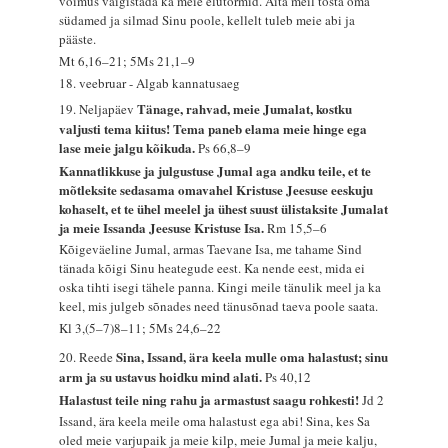
võimus vaigistada ka meie elutormid. Aita meil tõsta oma
südamed ja silmad Sinu poole, kellelt tuleb meie abi ja
pääste.
Mt 6,16–21; 5Ms 21,1–9
18. veebruar - Algab kannatusaeg
Tänage, rahvad, meie Jumalat, kostku
19. Neljapäev
valjusti tema kiitus! Tema paneb elama meie hinge ega
lase meie jalgu kõikuda.
Ps 66,8–9
Kannatlikkuse ja julgustuse Jumal aga andku teile, et te
mõtleksite sedasama omavahel Kristuse Jeesuse eeskuju
kohaselt, et te ühel meelel ja ühest suust ülistaksite Jumalat
ja meie Issanda Jeesuse Kristuse Isa.
Rm 15,5–6
Kõigeväeline Jumal, armas Taevane Isa, me tahame Sind
tänada kõigi Sinu heategude eest. Ka nende eest, mida ei
oska tihti isegi tähele panna. Kingi meile tänulik meel ja ka
keel, mis julgeb sõnades need tänusõnad taeva poole saata.
Kl 3,(5–7)8–11; 5Ms 24,6–22
Sina, Issand, ära keela mulle oma halastust; sinu
20. Reede
arm ja su ustavus hoidku mind alati.
Ps 40,12
Halastust teile ning rahu ja armastust saagu rohkesti!
Jd 2
Issand, ära keela meile oma halastust ega abi! Sina, kes Sa
oled meie varjupaik ja meie kilp, meie Jumal ja meie kalju,