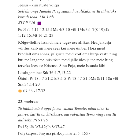
Jeesus - kiusatuste võitja
Selleks ongi Jumala Poeg saanud avalikuks, et Ta tühistaks
kuradi teod. 1Jh 3:8b
KLPR 316
Ps 91:1-4,11-12,15;1Ms 4:3-10 või 1Ms 3:1-7(8-19);Jk
1:12-15;Mt 16:21-23
Kõigeväeline Issand, meie tugevuse allikas. Hea ja kurja
võitlus käib nii meie sees kui meie ümber. Hoia meid
kindlalt oma sõnas, julgusta meid võitlema kurja vastu ning
kui me langeme, siis tõsta meid jälle üles ja tee meie hing
terveks Jeesuse Kristuse, Sinu Poja, meie Issanda läbi.
Lisalugemine: Srk 36:1-7,13-22
Õhtul: Ps 18:47-51;2Ts 3:1-5;Ps 18:47-51;5Ms 8:11-18a või
Srk 34:14-20
07.38
-
17.32
23. veebruar
Ta hüüab mind appi ja ma vastan Temale; mina olen Ta
juures, kui Ta on kitsikuses, ma vabastan Tema ning teen Ta
auliseks. Ps 91:15
Ps 15;1Jh 3:7-12;Jh 8:37-47
Polykarpos, Smyrna piiskop, märter († 155)