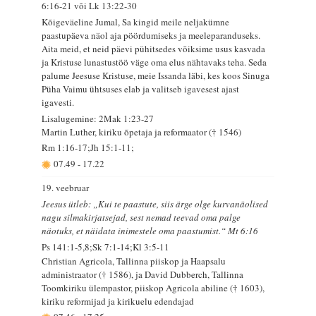
6:16-21 või Lk 13:22-30
Kõigeväeline Jumal, Sa kingid meile neljakümne
paastupäeva näol aja pöördumiseks ja meeleparanduseks.
Aita meid, et neid päevi pühitsedes võiksime usus kasvada
ja Kristuse lunastustöö väge oma elus nähtavaks teha. Seda
palume Jeesuse Kristuse, meie Issanda läbi, kes koos Sinuga
Püha Vaimu ühtsuses elab ja valitseb igavesest ajast
igavesti.
Lisalugemine: 2Mak 1:23-27
Martin Luther, kiriku õpetaja ja reformaator († 1546)
Rm 1:16-17;Jh 15:1-11;
07.49
-
17.22
19. veebruar
Jeesus ütleb: „Kui te paastute, siis ärge olge kurvanäolised
nagu silmakirjatsejad, sest nemad teevad oma palge
näotuks, et näidata inimestele oma paastumist.“ Mt 6:16
Ps 141:1-5,8;Sk 7:1-14;Kl 3:5-11
Christian Agricola, Tallinna piiskop ja Haapsalu
administraator († 1586), ja David Dubberch, Tallinna
Toomkiriku ülempastor, piiskop Agricola abiline († 1603),
kiriku reformijad ja kirikuelu edendajad