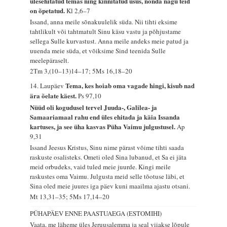
ülesehitatud temas ning kinnitatud usus, nõnda nagu teid
on õpetatud.
Kl 2,6–7
Issand, anna meile sõnakuulelik süda. Nii tihti eksime
tahtlikult või tahtmatult Sinu käsu vastu ja põhjustame
sellega Sulle kurvastust. Anna meile andeks meie patud ja
uuenda meie süda, et võiksime Sind teenida Sulle
meelepäraselt.
2Tm 3,(10–13)14–17; 5Ms 16,18–20
Tema, kes hoiab oma vagade hingi, kisub nad
14. Laupäev
ära õelate käest.
Ps 97,10
Nüüd oli kogudusel tervel Juuda-, Galilea- ja
Samaariamaal rahu end üles ehitada ja käia Issanda
kartuses, ja see üha kasvas Püha Vaimu julgustusel.
Ap
9,31
Issand Jeesus Kristus, Sinu nime pärast võime tihti saada
raskuste osalisteks. Ometi oled Sina lubanud, et Sa ei jäta
meid orbudeks, vaid tuled meie juurde. Kingi meile
raskustes oma Vaimu. Julgusta meid selle tõotuse läbi, et
Sina oled meie juures iga päev kuni maailma ajastu otsani.
Mt 13,31–35; 5Ms 17,14–20
PÜHAPÄEV ENNE PAASTUAEGA (ESTOMIHI)
Vaata, me läheme üles Jeruusalemma ja seal viiakse lõpule