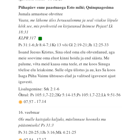
Pühapäev enne paastuaega Esto mihi; Quinquagesima
Jumala armastuse ohvritee
Vaata, me läheme üles Jeruusalemma ja seal viiakse lõpule
kõik see, mis prohvetid on kirjutanud Inimese Pojast! Lk
18:31
KLPR 317
Ps 31:1-6;Jr 8:4-7;1Kr 13 või Gl 2:19-21;Jh 12:25-33
Issand Jeesus Kristus, Sina oled oma elu ohverdanud, aga
meie soovime oma elust kinni hoida ja end säästa. Me
palume, võta meid kaasa oma teele, et me koos Sinuga
tõelise elu leiaksime. Sulle olgu ülistus ja au, kes Sa koos
Isaga Püha Vaimu ühtsuses elad ja valitsed igavesest ajast
igavesti.
Lisalugemine: Srk 2:1-6
Õhtul: Ps 105:1,7-22;2Kr 5:14-15;Ps 105:1,7-22;Lk 9:51-56
07.57
-
17.14
16. veebruar
Ole mulle kaitsjaks kaljuks, mäelinnuse hooneks mu
päästmiseks! Ps 31:3
Ps 31:20-25;1Jh 3:16;Mk 4:21-25
07.54
-
17.17