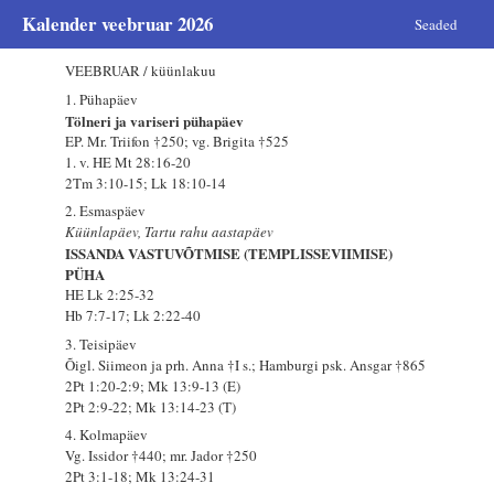
Kalender veebruar 2026
Seaded
VEEBRUAR / küünlakuu
1. Pühapäev
Tölneri ja variseri pühapäev
EP. Mr. Triifon †250; vg. Brigita †525
1. v. HE Mt 28:16-20
2Tm 3:10-15; Lk 18:10-14
2. Esmaspäev
Küünlapäev, Tartu rahu aastapäev
ISSANDA VASTUVÕTMISE (TEMPLISSEVIIMISE)
PÜHA
HE Lk 2:25-32
Hb 7:7-17; Lk 2:22-40
3. Teisipäev
Õigl. Siimeon ja prh. Anna †I s.; Hamburgi psk. Ansgar †865
2Pt 1:20-2:9; Mk 13:9-13 (E)
2Pt 2:9-22; Mk 13:14-23 (T)
4. Kolmapäev
Vg. Issidor †440; mr. Jador †250
2Pt 3:1-18; Mk 13:24-31