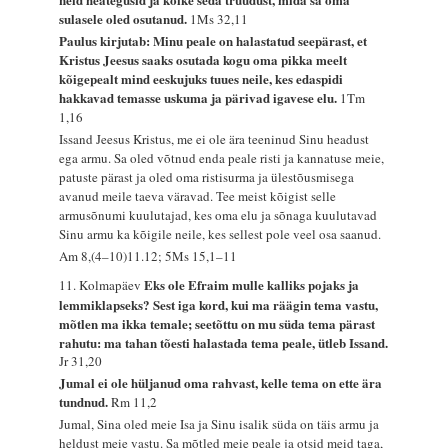
sulasele oled osutanud.
1Ms 32,11
Paulus kirjutab: Minu peale on halastatud seepärast, et
Kristus Jeesus saaks osutada kogu oma pikka meelt
kõigepealt mind eeskujuks tuues neile, kes edaspidi
hakkavad temasse uskuma ja pärivad igavese elu.
1Tm
1,16
Issand Jeesus Kristus, me ei ole ära teeninud Sinu headust
ega armu. Sa oled võtnud enda peale risti ja kannatuse meie,
patuste pärast ja oled oma ristisurma ja ülestõusmisega
avanud meile taeva väravad. Tee meist kõigist selle
armusõnumi kuulutajad, kes oma elu ja sõnaga kuulutavad
Sinu armu ka kõigile neile, kes sellest pole veel osa saanud.
Am 8,(4–10)11.12; 5Ms 15,1–11
Eks ole Efraim mulle kalliks pojaks ja
11. Kolmapäev
lemmiklapseks? Sest iga kord, kui ma räägin tema vastu,
mõtlen ma ikka temale; seetõttu on mu süda tema pärast
rahutu: ma tahan tõesti halastada tema peale, ütleb Issand.
Jr 31,20
Jumal ei ole hüljanud oma rahvast, kelle tema on ette ära
tundnud.
Rm 11,2
Jumal, Sina oled meie Isa ja Sinu isalik süda on täis armu ja
heldust meie vastu. Sa mõtled meie peale ja otsid meid taga,