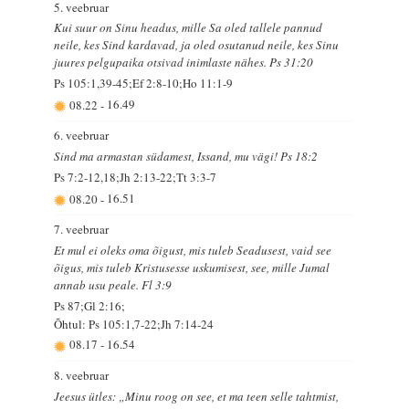
5. veebruar
Kui suur on Sinu headus, mille Sa oled tallele pannud
neile, kes Sind kardavad, ja oled osutanud neile, kes Sinu
juures pelgupaika otsivad inimlaste nähes. Ps 31:20
Ps 105:1,39-45;Ef 2:8-10;Ho 11:1-9
08.22
-
16.49
6. veebruar
Sind ma armastan südamest, Issand, mu vägi! Ps 18:2
Ps 7:2-12,18;Jh 2:13-22;Tt 3:3-7
08.20
-
16.51
7. veebruar
Et mul ei oleks oma õigust, mis tuleb Seadusest, vaid see
õigus, mis tuleb Kristusesse uskumisest, see, mille Jumal
annab usu peale. Fl 3:9
Ps 87;Gl 2:16;
Õhtul: Ps 105:1,7-22;Jh 7:14-24
08.17
-
16.54
8. veebruar
Jeesus ütles: „Minu roog on see, et ma teen selle tahtmist,