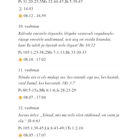
Ps 31:20-25;5Ms 32:44-47;Jh 5:39-47
14.43
08.12
-
16.59
10. veebruar
Külvake enestele õiguseks, lõigake vastavalt vagadusele;
rajage enestele uudismaad, sest aeg on otsida Issandat,
kuni Ta tuleb ja õpetab teile õigust! Ho 10:12
Ps 105:1,23-38;2Ms 7:1-13;Hs 33:30-33
08.10
-
17.02
11. veebruar
Nõnda siis ei ole midagi see, kes istutab, ega see, kes kastab,
vaid Jumal, kes kasvatab. 1Kr 3:7
Ps 80:5-15a;Mk 6:1-6;Js 28:23-29
08.07
-
17.04
12. veebruar
Jeesus ütles: „Sõnad, mis ma teile olen rääkinud, on vaim ja
elu.“ Jh 6:63
Ps 105:1,39-45;Lk 6:43-49;1Ts 1:2-10
08.05
-
17.07