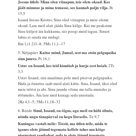
Jeesus ütleb: Mina olen viinapuu, teie olete oksad. Kes
jääb minusse ja mina temasse, see kannab palju vilja.
Jh
15,5
Issand Jeesus Kristus, Sina oled viinapuu ja meie oleme
oksad. Lase meil alati jääda Sinu külge. Kui me peaksime
Sinu küljest ära kukkuma, siis poogi meid tagasi. Sinust
lahus ei suuda me midagi.
Ilm 1,(1.2)3–8; 5Ms 11,1–17
Kaitse mind, Jumal, sest ma otsin pelgupaika
5. Neljapäev
sinu juures.
Ps 16,1
Ustav on Issand, kes teid kinnitab ja kurja eest hoiab.
2Ts
3,3
Ustav Issand, siin maailmas pole meil püsivat pelgupaika.
Häda ja õnnetus saab meid alati kätte. Sina, Issand, üksi oled
meie trööst ja abi. Sinu juurde võime me tulla muredes ja
rõõmudes. Ära lase meil kunagi seda unustada.
2Kr 4,1–5; 5Ms 11,18–32
Sinul, Issand, on õigus, aga meil on häbi silmis,
6. Reede
nõnda nagu tänapäeval on kogu Iisraelis.
Tn 9,7
Kuningas vastab neile: Tõesti, ma ütlen teile, mida te
iganes olete jätnud tegemata kellele tahes mu kõige
pisematest vendadest, seda te olete jätnud tegemata