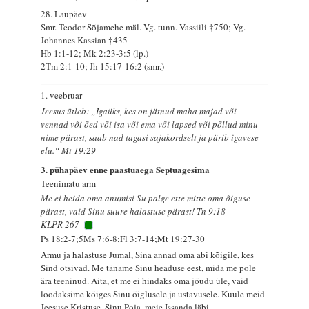
28. Laupäev
Smr. Teodor Sõjamehe mäl. Vg. tunn. Vassiili †750; Vg.
Johannes Kassian †435
Hb 1:1-12; Mk 2:23-3:5 (lp.)
2Tm 2:1-10; Jh 15:17-16:2 (smr.)
1. veebruar
Jeesus ütleb: „Igaüks, kes on jätnud maha majad või
vennad või õed või isa või ema või lapsed või põllud minu
nime pärast, saab nad tagasi sajakordselt ja pärib igavese
elu.“ Mt 19:29
3. pühapäev enne paastuaega Septuagesima
Teenimatu arm
Me ei heida oma anumisi Su palge ette mitte oma õiguse
pärast, vaid Sinu suure halastuse pärast! Tn 9:18
KLPR 267
Ps 18:2-7;5Ms 7:6-8;Fl 3:7-14;Mt 19:27-30
Armu ja halastuse Jumal, Sina annad oma abi kõigile, kes
Sind otsivad. Me täname Sinu headuse eest, mida me pole
ära teeninud. Aita, et me ei hindaks oma jõudu üle, vaid
loodaksime kõiges Sinu õiglusele ja ustavusele. Kuule meid
Jeesuse Kristuse, Sinu Poja, meie Issanda läbi.