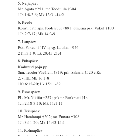
5. Neljapäev
Mr. Agata †251; mr. Teoduula †304
1Jh 1:8-2:6; Mk 13:31-14:2
6. Reede
Konst. patr. aps. Footi Suur †891; Smürna psk. Vukol †100
1Jh 2:7-17; Mk 14:3-9
7. Laupäev
Psk. Parteeni †IV s.; vg. Luukas †946
2Tm 3:1-9; Lk 20:45-21:4
8. Pühapäev
Kadunud poja pp.
Smr. Teodor Väeülem †319; prh. Sakaria †520 e.Kr.
2. v. HE Mk 16:1-8
1Kr 6:12-20; Lk 15:11-32
9. Esmaspäev
PL. Mr. Nikifor †257; pskmr. Pankraati †I s.
1Jh 2:18-3:10; Mk 11:1-11
10. Teisipäev
Mr. Haralampi †202; mr. Ennata †308
1Jh 3:11-20; Mk 14:43-15:1
11. Kolmapäev
Sevastia pskmr. Vlaasi †316; õu. Teodora †867