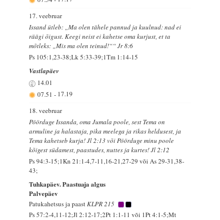
17. veebruar
Issand ütleb: „Ma olen tähele pannud ja kuulnud: nad ei
räägi õigust. Keegi neist ei kahetse oma kurjust, et ta
mõtleks: „Mis ma olen teinud!““ Jr 8:6
Ps 105:1,23-38;Lk 5:33-39;1Tm 1:14-15
Vastlapäev
14.01
07.51
-
17.19
18. veebruar
Pöörduge Issanda, oma Jumala poole, sest Tema on
armuline ja halastaja, pika meelega ja rikas heldusest, ja
Tema kahetseb kurja! Jl 2:13 või Pöörduge minu poole
kõigest südamest, paastudes, nuttes ja kurtes! Jl 2:12
Ps 94:3-15;1Kn 21:1-4,7-11,16-21,27-29 või As 29-31,38-
43;
Tuhkapäev. Paastuaja algus
Palvepäev
Patukahetsus ja paast
KLPR 215
Ps 57:2-4,11-12;Jl 2:12-17;2Pt 1:1-11 või 1Pt 4:1-5;Mt