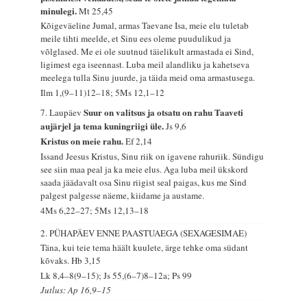
minulegi.
Mt 25,45
Kõigeväeline Jumal, armas Taevane Isa, meie elu tuletab
meile tihti meelde, et Sinu ees oleme puudulikud ja
võlglased. Me ei ole suutnud täielikult armastada ei Sind,
ligimest ega iseennast. Luba meil alandliku ja kahetseva
meelega tulla Sinu juurde, ja täida meid oma armastusega.
Ilm 1,(9–11)12–18; 5Ms 12,1–12
Suur on valitsus ja otsatu on rahu Taaveti
7. Laupäev
aujärjel ja tema kuningriigi üle.
Js 9,6
Kristus on meie rahu.
Ef 2,14
Issand Jeesus Kristus, Sinu riik on igavene rahuriik. Sündigu
see siin maa peal ja ka meie elus. Aga luba meil ükskord
saada jäädavalt osa Sinu riigist seal paigas, kus me Sind
palgest palgesse näeme, kiidame ja austame.
4Ms 6,22–27; 5Ms 12,13–18
2. PÜHAPÄEV ENNE PAASTUAEGA (SEXAGESIMAE)
Täna, kui teie tema häält kuulete, ärge tehke oma südant
kõvaks.
Hb 3,15
Lk 8,4–8(9–15); Js 55,(6–7)8–12a; Ps 99
Jutlus: Ap 16,9–15