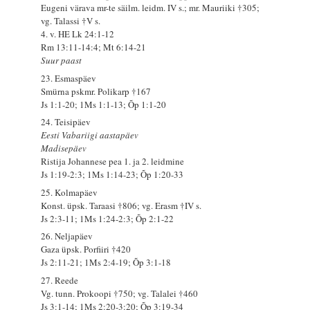
Eugeni värava mr-te säilm. leidm. IV s.; mr. Mauriiki †305;
vg. Talassi †V s.
4. v. HE Lk 24:1-12
Rm 13:11-14:4; Mt 6:14-21
Suur paast
23. Esmaspäev
Smürna pskmr. Polikarp †167
Js 1:1-20; 1Ms 1:1-13; Õp 1:1-20
24. Teisipäev
Eesti Vabariigi aastapäev
Madisepäev
Ristija Johannese pea 1. ja 2. leidmine
Js 1:19-2:3; 1Ms 1:14-23; Õp 1:20-33
25. Kolmapäev
Konst. üpsk. Taraasi †806; vg. Erasm †IV s.
Js 2:3-11; 1Ms 1:24-2:3; Õp 2:1-22
26. Neljapäev
Gaza üpsk. Porfiiri †420
Js 2:11-21; 1Ms 2:4-19; Õp 3:1-18
27. Reede
Vg. tunn. Prokoopi †750; vg. Talalei †460
Js 3:1-14; 1Ms 2:20-3:20; Õp 3:19-34