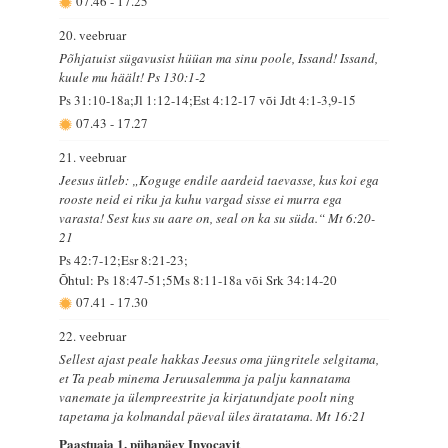
07.46
-
17.25
20. veebruar
Põhjatuist sügavusist hüüan ma sinu poole, Issand! Issand,
kuule mu häält! Ps 130:1-2
Ps 31:10-18a;Jl 1:12-14;Est 4:12-17 või Jdt 4:1-3,9-15
07.43
-
17.27
21. veebruar
Jeesus ütleb: „Koguge endile aardeid taevasse, kus koi ega
rooste neid ei riku ja kuhu vargad sisse ei murra ega
varasta! Sest kus su aare on, seal on ka su süda.“ Mt 6:20-
21
Ps 42:7-12;Esr 8:21-23;
Õhtul: Ps 18:47-51;5Ms 8:11-18a või Srk 34:14-20
07.41
-
17.30
22. veebruar
Sellest ajast peale hakkas Jeesus oma jüngritele selgitama,
et Ta peab minema Jeruusalemma ja palju kannatama
vanemate ja ülempreestrite ja kirjatundjate poolt ning
tapetama ja kolmandal päeval üles äratatama. Mt 16:21
Paastuaja 1. pühapäev Invocavit