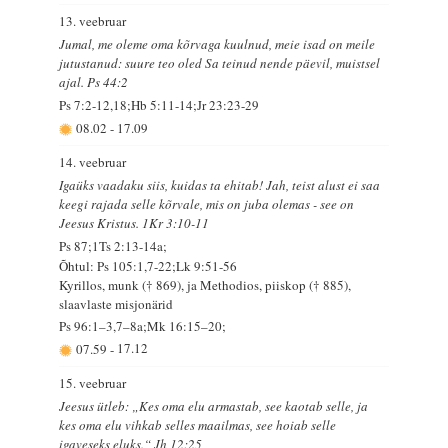
13. veebruar
Jumal, me oleme oma kõrvaga kuulnud, meie isad on meile
jutustanud: suure teo oled Sa teinud nende päevil, muistsel
ajal. Ps 44:2
Ps 7:2-12,18;Hb 5:11-14;Jr 23:23-29
08.02
-
17.09
14. veebruar
Igaüks vaadaku siis, kuidas ta ehitab! Jah, teist alust ei saa
keegi rajada selle kõrvale, mis on juba olemas - see on
Jeesus Kristus. 1Kr 3:10-11
Ps 87;1Ts 2:13-14a;
Õhtul: Ps 105:1,7-22;Lk 9:51-56
Kyrillos, munk († 869), ja Methodios, piiskop († 885),
slaavlaste misjonärid
Ps 96:1–3,7–8a;Mk 16:15–20;
07.59
-
17.12
15. veebruar
Jeesus ütleb: „Kes oma elu armastab, see kaotab selle, ja
kes oma elu vihkab selles maailmas, see hoiab selle
igaveseks eluks.“ Jh 12:25