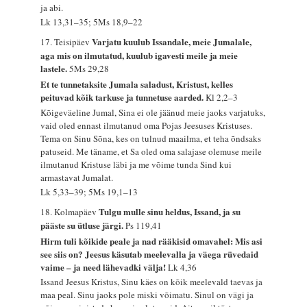
ja abi.
Lk 13,31–35; 5Ms 18,9–22
Varjatu kuulub Issandale, meie Jumalale,
17. Teisipäev
aga mis on ilmutatud, kuulub igavesti meile ja meie
lastele.
5Ms 29,28
Et te tunnetaksite Jumala saladust, Kristust, kelles
peituvad kõik tarkuse ja tunnetuse aarded.
Kl 2,2–3
Kõigeväeline Jumal, Sina ei ole jäänud meie jaoks varjatuks,
vaid oled ennast ilmutanud oma Pojas Jeesuses Kristuses.
Tema on Sinu Sõna, kes on tulnud maailma, et teha õndsaks
patuseid. Me täname, et Sa oled oma salajase olemuse meile
ilmutanud Kristuse läbi ja me võime tunda Sind kui
armastavat Jumalat.
Lk 5,33–39; 5Ms 19,1–13
Tulgu mulle sinu heldus, Issand, ja su
18. Kolmapäev
pääste su ütluse järgi.
Ps 119,41
Hirm tuli kõikide peale ja nad rääkisid omavahel: Mis asi
see siis on? Jeesus käsutab meelevalla ja väega rüvedaid
vaime – ja need lähevadki välja!
Lk 4,36
Issand Jeesus Kristus, Sinu käes on kõik meelevald taevas ja
maa peal. Sinu jaoks pole miski võimatu. Sinul on vägi ja