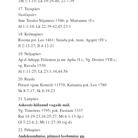
3Jh 1:1-15; Lk 19:29-40, 22:7-39
17. Teisipäev
Vastlapäev
Smr. Teodor Sõjamees †306; p. Mariamne †I s.
Jd 1:1-10; Lk 22:39-42,45-23:1
18. Kolmapäev
Rooma pst. Leo †461; Sinada psk. tunn. Agapit †IV s.
Jl 2:12-27; Jl 4:12-21
19. Neljapäev
Ap-d Arhipp, Fiilemon ja mr. Apfia †I s.; Vg. Dositei †VII s.;
vg. Ravula †530
Jd 1:11-25; Lk 23:1-34,44-56
20. Reede
Petseri vgmr. Korniili †1570; Kataania psk. Leo †780
Sk 8:7-17; Sk 8:19-23
21. Laupäev
Askeesis hiilanud vagade mäl.
Vg. Timoteus †795; psk. Eustaati †337
Rm 14:19-23,16:25-27; Mt 6:1-13 (lp.)
Gl 5:22-6:2; Mt 11:27-30 (vg-d)
22. Pühapäev
Andeksandmise, piimast loobumise pp.