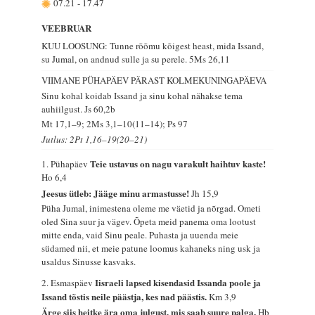
07.21
-
17.47
VEEBRUAR
KUU LOOSUNG: Tunne rõõmu kõigest heast, mida Issand,
su Jumal, on andnud sulle ja su perele.
5Ms 26,11
VIIMANE PÜHAPÄEV PÄRAST KOLMEKUNINGAPÄEVA
Sinu kohal koidab Issand ja sinu kohal nähakse tema
auhiilgust.
Js 60,2b
Mt 17,1–9; 2Ms 3,1–10(11–14); Ps 97
Jutlus: 2Pt 1,16–19(20–21)
Teie ustavus on nagu varakult haihtuv kaste!
1. Pühapäev
Ho 6,4
Jeesus ütleb: Jääge minu armastusse!
Jh 15,9
Püha Jumal, inimestena oleme me väetid ja nõrgad. Ometi
oled Sina suur ja vägev. Õpeta meid panema oma lootust
mitte enda, vaid Sinu peale. Puhasta ja uuenda meie
südamed nii, et meie patune loomus kahaneks ning usk ja
usaldus Sinusse kasvaks.
Iisraeli lapsed kisendasid Issanda poole ja
2. Esmaspäev
Issand tõstis neile päästja, kes nad päästis.
Km 3,9
Ärge siis heitke ära oma julgust, mis saab suure palga.
Hb