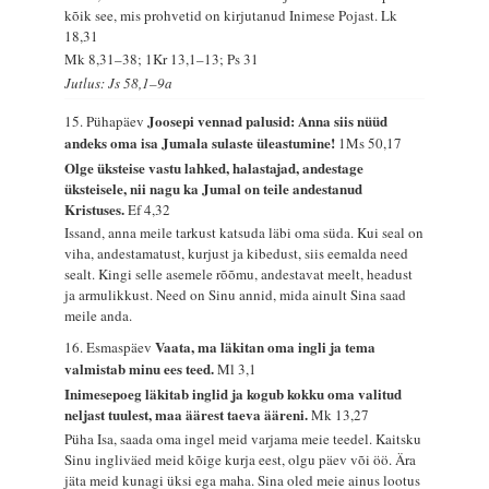
kõik see, mis prohvetid on kirjutanud Inimese Pojast.
Lk
18,31
Mk 8,31–38; 1Kr 13,1–13; Ps 31
Jutlus: Js 58,1–9a
Joosepi vennad palusid: Anna siis nüüd
15. Pühapäev
andeks oma isa Jumala sulaste üleastumine!
1Ms 50,17
Olge üksteise vastu lahked, halastajad, andestage
üksteisele, nii nagu ka Jumal on teile andestanud
Kristuses.
Ef 4,32
Issand, anna meile tarkust katsuda läbi oma süda. Kui seal on
viha, andestamatust, kurjust ja kibedust, siis eemalda need
sealt. Kingi selle asemele rõõmu, andestavat meelt, headust
ja armulikkust. Need on Sinu annid, mida ainult Sina saad
meile anda.
Vaata, ma läkitan oma ingli ja tema
16. Esmaspäev
valmistab minu ees teed.
Ml 3,1
Inimesepoeg läkitab inglid ja kogub kokku oma valitud
neljast tuulest, maa äärest taeva ääreni.
Mk 13,27
Püha Isa, saada oma ingel meid varjama meie teedel. Kaitsku
Sinu ingliväed meid kõige kurja eest, olgu päev või öö. Ära
jäta meid kunagi üksi ega maha. Sina oled meie ainus lootus