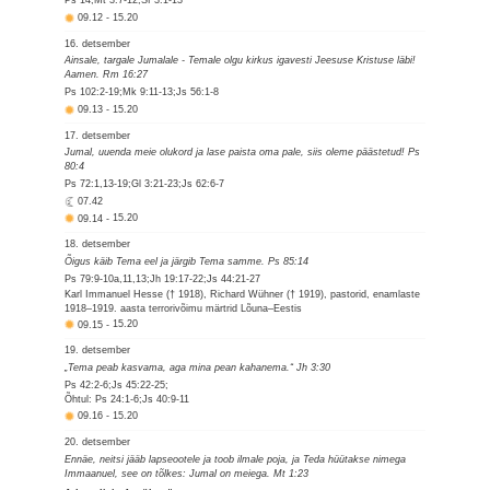
Ps 14;Mt 3:7-12;Sf 3:1-13
09.12
-
15.20
16. detsember
Ainsale, targale Jumalale - Temale olgu kirkus igavesti Jeesuse Kristuse läbi!
Aamen. Rm 16:27
Ps 102:2-19;Mk 9:11-13;Js 56:1-8
09.13
-
15.20
17. detsember
Jumal, uuenda meie olukord ja lase paista oma pale, siis oleme päästetud! Ps
80:4
Ps 72:1,13-19;Gl 3:21-23;Js 62:6-7
07.42
09.14
-
15.20
18. detsember
Õigus käib Tema eel ja järgib Tema samme. Ps 85:14
Ps 79:9-10a,11,13;Jh 19:17-22;Js 44:21-27
Karl Immanuel Hesse († 1918), Richard Wühner († 1919), pastorid, enamlaste
1918–1919. aasta terrorivõimu märtrid Lõuna–Eestis
09.15
-
15.20
19. detsember
„Tema peab kasvama, aga mina pean kahanema.“ Jh 3:30
Ps 42:2-6;Js 45:22-25;
Õhtul: Ps 24:1-6;Js 40:9-11
09.16
-
15.20
20. detsember
Ennäe, neitsi jääb lapseootele ja toob ilmale poja, ja Teda hüütakse nimega
Immaanuel, see on tõlkes: Jumal on meiega. Mt 1:23