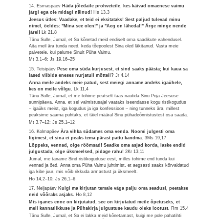
14. Esmaspäev
Häda jõledaile prohveteile, kes käivad omaenese vaimu
järgi ega ole midagi näinud!
Hs 13,3
Jeesus ütles: Vaadake, et teid ei eksitataks! Sest paljud tulevad minu
nimel, öeldes: "Mina see olen!" ja "Aeg on lähedal!" Ärge minge nende
järel!
Lk 21,8
Tänu Sulle, Jumal, et Sa kõnetad meid endiselt oma saadikute vahendusel.
Aita meil ära tunda need, keda tõepoolest Sina oled läkitanud. Vasta meie
palvetele, kui palume Sinult Püha Vaimu.
Mt 3,1–6; Js 19,16–25
15. Teisipäev
Pese oma süda kurjusest, et sind saaks päästa; kui kaua sa
lased viibida eneses nurjatuil mõtteil?
Jr 4,14
Anna meile andeks meie patud, sest meiegi anname andeks igaühele,
kes on meile võlgu.
Lk 11,4
Tänu Sulle, Jumal, et me tohime peatselt taas nautida Sinu Poja Jeesuse
sünnipäeva. Anna, et sel valmistusajal vaataks iseendasse kogu ristikogudus
– igaüks meist, iga kogudus ja iga konfessioon – ning tunneks ära, millest
peaksime saama puhtaks, et täiel määral Sinu pühadeõnnistustest osa saada.
Mt 3,7–12; Js 25,1–12
16. Kolmapäev
Ära vihka südames oma venda. Noomi julgesti oma
ligimest, et sina ei peaks tema pärast pattu kandma.
3Ms 19,17
Lõppeks, vennad, olge rõõmsad! Seadke oma asjad korda, laske endid
julgustada, olge üksmeelsed, pidage rahu!
2Kr 13,11
Jumal, me täname Sind ristikoguduse eest, milles tohime end tunda kui
vennad ja õed. Anna oma Püha Vaimu juhtimist, et aegsasti saaks kõrvaldatud
iga kibe juur, mis võib rikkuda armastust ja üksmeelt.
Ho 14,2–10; Js 26,1–6
17. Neljapäev
Kuigi ma kirjutan temale väga palju oma seadusi, peetakse
neid võõraks asjaks.
Ho 8,12
Mis iganes enne on kirjutatud, see on kirjutatud meile õpetuseks, et
meil kannatlikkuse ja Pühakirja julgustuse kaudu oleks lootust.
Rm 15,4
Tänu Sulle, Jumal, et Sa ei lakka meid kõnetamast, kuigi me pole pahatihti