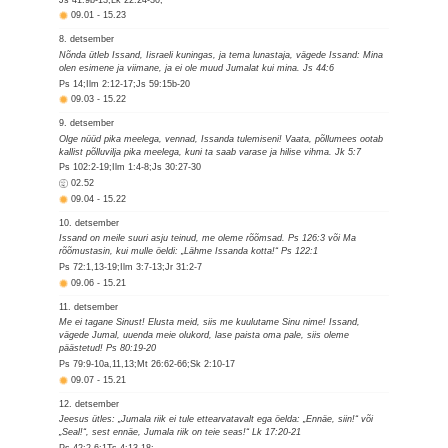
09.01
-
15.23
8. detsember
Nõnda ütleb Issand, Iisraeli kuningas, ja tema lunastaja, vägede Issand: Mina
olen esimene ja viimane, ja ei ole muud Jumalat kui mina. Js 44:6
Ps 14;Ilm 2:12-17;Js 59:15b-20
09.03
-
15.22
9. detsember
Olge nüüd pika meelega, vennad, Issanda tulemiseni! Vaata, põllumees ootab
kallist põlluvilja pika meelega, kuni ta saab varase ja hilise vihma. Jk 5:7
Ps 102:2-19;Ilm 1:4-8;Js 30:27-30
02.52
09.04
-
15.22
10. detsember
Issand on meile suuri asju teinud, me oleme rõõmsad. Ps 126:3 või Ma
rõõmustasin, kui mulle öeldi: „Lähme Issanda kotta!“ Ps 122:1
Ps 72:1,13-19;Ilm 3:7-13;Jr 31:2-7
09.06
-
15.21
11. detsember
Me ei tagane Sinust! Elusta meid, siis me kuulutame Sinu nime! Issand,
vägede Jumal, uuenda meie olukord, lase paista oma pale, siis oleme
päästetud! Ps 80:19-20
Ps 79:9-10a,11,13;Mt 26:62-66;Sk 2:10-17
09.07
-
15.21
12. detsember
Jeesus ütles: „Jumala riik ei tule ettearvatavalt ega öelda: „Ennäe, siin!“ või
„Seal!“, sest ennäe, Jumala riik on teie seas!“ Lk 17:20-21
Ps 42:2-6;1Ts 4:13-18;