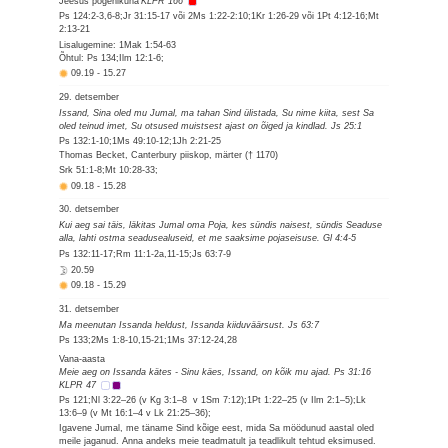
Jeesus põgenikuna
KLPR 166
Ps 124:2-3,6-8;Jr 31:15-17 või 2Ms 1:22-2:10;1Kr 1:26-29 või 1Pt 4:12-16;Mt
2:13-21
Lisalugemine: 1Mak 1:54-63
Õhtul: Ps 134;Ilm 12:1-6;
09.19
-
15.27
29. detsember
Issand, Sina oled mu Jumal, ma tahan Sind ülistada, Su nime kiita, sest Sa
oled teinud imet, Su otsused muistsest ajast on õiged ja kindlad. Js 25:1
Ps 132:1-10;1Ms 49:10-12;1Jh 2:21-25
Thomas Becket, Canterbury piiskop, märter († 1170)
Srk 51:1-8;Mt 10:28-33;
09.18
-
15.28
30. detsember
Kui aeg sai täis, läkitas Jumal oma Poja, kes sündis naisest, sündis Seaduse
alla, lahti ostma seadusealuseid, et me saaksime pojaseisuse. Gl 4:4-5
Ps 132:11-17;Rm 11:1-2a,11-15;Js 63:7-9
20.59
09.18
-
15.29
31. detsember
Ma meenutan Issanda heldust, Issanda kiiduväärsust. Js 63:7
Ps 133;2Ms 1:8-10,15-21;1Ms 37:12-24,28
Vana-aasta
Meie aeg on Issanda kätes - Sinu käes, Issand, on kõik mu ajad. Ps 31:16
KLPR 47
Ps 121;Nl 3:22–26 (v Kg 3:1–8 v 1Sm 7:12);1Pt 1:22–25 (v Ilm 2:1–5);Lk
13:6–9 (v Mt 16:1–4 v Lk 21:25–36);
Igavene Jumal, me täname Sind kõige eest, mida Sa möödunud aastal oled
meile jaganud. Anna andeks meie teadmatult ja teadlikult tehtud eksimused.