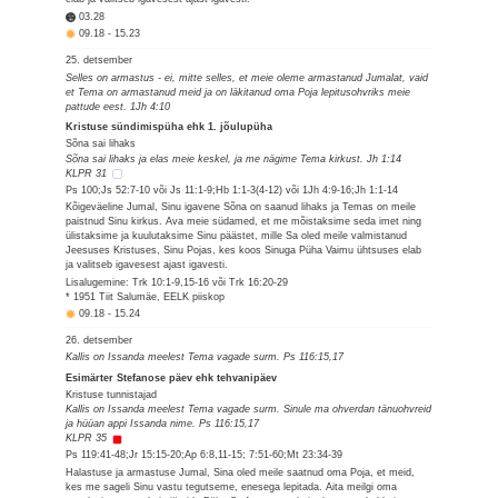
03.28
09.18
-
15.23
25. detsember
Selles on armastus - ei, mitte selles, et meie oleme armastanud Jumalat, vaid
et Tema on armastanud meid ja on läkitanud oma Poja lepitusohvriks meie
pattude eest. 1Jh 4:10
Kristuse sündimispüha ehk 1. jõulupüha
Sõna sai lihaks
Sõna sai lihaks ja elas meie keskel, ja me nägime Tema kirkust. Jh 1:14
KLPR 31
Ps 100;Js 52:7-10 või Js 11:1-9;Hb 1:1-3(4-12) või 1Jh 4:9-16;Jh 1:1-14
Kõigeväeline Jumal, Sinu igavene Sõna on saanud lihaks ja Temas on meile
paistnud Sinu kirkus. Ava meie südamed, et me mõistaksime seda imet ning
ülistaksime ja kuulutaksime Sinu päästet, mille Sa oled meile valmistanud
Jeesuses Kristuses, Sinu Pojas, kes koos Sinuga Püha Vaimu ühtsuses elab
ja valitseb igavesest ajast igavesti.
Lisalugemine: Trk 10:1-9,15-16 või Trk 16:20-29
* 1951 Tiit Salumäe, EELK piiskop
09.18
-
15.24
26. detsember
Kallis on Issanda meelest Tema vagade surm. Ps 116:15,17
Esimärter Stefanose päev ehk tehvanipäev
Kristuse tunnistajad
Kallis on Issanda meelest Tema vagade surm. Sinule ma ohverdan tänuohvreid
ja hüüan appi Issanda nime. Ps 116:15,17
KLPR 35
Ps 119:41-48;Jr 15:15-20;Ap 6:8,11-15; 7:51-60;Mt 23:34-39
Halastuse ja armastuse Jumal, Sina oled meile saatnud oma Poja, et meid,
kes me sageli Sinu vastu tegutseme, enesega lepitada. Aita meilgi oma