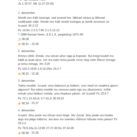
Jk 1:19-27; Mk 11:27-33 (N)
1. detsember
Nende ees käib teeavaja: nad avavad tee, läbivad värava ja lähevad
sealtkaudu välja. Nende ees käib nende kuningas ja nende eesotsas on
Issand. Mi 2:13
Ps 14;Ilm 2:1-5,7;Mi 2:1-5,12-13
† 1996 Konrad Veem, E.E.L.K. peapiiskop 1972–90
08.08
08.51
-
15.29
2. detsember
Kristus ütleb: Ennäe, ma seisan ukse taga ja koputan. Kui keegi kuuleb mu
häält ja avab ukse, siis ma tulen tema juurde sisse ning söön õhtust temaga
ja tema minuga. Ilm 3:20
Ps 102:2-19;Kl 1:9-14;2Sm 23:1-7
08.52
-
15.28
3. detsember
Tuleta meelde, Issand, oma halastust ja heldust, sest need on maailma ajastu
algusest! Ära tuleta meelde mu nooruse patte ega mu üleastumisi; mõtle
minule oma heldust mööda, oma headuse pärast, oh Issand! Ps 25:6-7
Ps 72:1,13-19;Lk 3:7-14;Jr 30:18-22
08.54
-
15.27
4. detsember
Issand, Sinu poole ma tõstan oma hinge. Mu Jumal, Sinu peale ma loodan,
ärgu ma jäägu häbisse; ära lase mu vaenlasi rõõmust hõisata minu pärast! Ps
25:1-2
Ps 79:9-10a,11,13;Mt 27:27-30;Hs 37:24-28
08.56
-
15.26