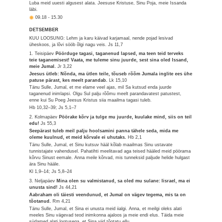
Luba meid uuesti algusest alata. Jeesuse Kristuse, Sinu Poja, meie Issanda
läbi.
09.18
-
15.30
DETSEMBER
KUU LOOSUNG: Lehm ja karu käivad karjamaal, nende pojad lesivad
üheskoos, ja lõvi sööb õlgi nagu veis.
Js 11,7
1. Teisipäev
Pöörduge tagasi, taganenud lapsed, ma teen teid terveks
teie taganemisest! Vaata, me tuleme sinu juurde, sest sina oled Issand,
meie Jumal.
Jr 3,22
Jeesus ütleb: Nõnda, ma ütlen teile, tõuseb rõõm Jumala inglite ees ühe
patuse pärast, kes meelt parandab.
Lk 15,10
Tänu Sulle, Jumal, et me elame veel ajas, mil Sa kutsud enda juurde
taganenud inimlapsi. Olgu Sul palju rõõmu meelt parandavatest patustest,
enne kui Su Poeg Jeesus Kristus siia maailma tagasi tuleb.
Hb 10,32–39; Js 5,1–7
2. Kolmapäev
Pöörake kõrv ja tulge mu juurde, kuulake mind, siis on teil
edu!
Js 55,3
Seepärast tuleb meil palju hoolsamini panna tähele seda, mida me
oleme kuulnud, et meid kõrvale ei uhutaks.
Hb 2,1
Tänu Sulle, Jumal, et Sinu kutsuv hääl kõlab maailmas Sinu ustavate
tunnistajate vahendusel. Pahatihti meelitavad aga teised hääled meid pöörama
kõrvu Sinust eemale. Anna meile kõrvad, mis tunneksid paljude helide hulgast
ära Sinu hääle.
Kl 1,9–14; Js 5,8–24
3. Neljapäev
Mina olen su valmistanud, sa oled mu sulane: Iisrael, ma ei
unusta sind!
Js 44,21
Aabraham oli täiesti veendunud, et Jumal on vägev tegema, mis ta on
tõotanud.
Rm 4,21
Tänu Sulle, Jumal, et Sina ei unusta meid iialgi. Anna, et meilgi oleks alati
meeles Sinu vägevad teod inimkonna ajaloos ja meie endi elus. Täida meie
südamed alati lootusega, et Sina viid tõotatu ellu.