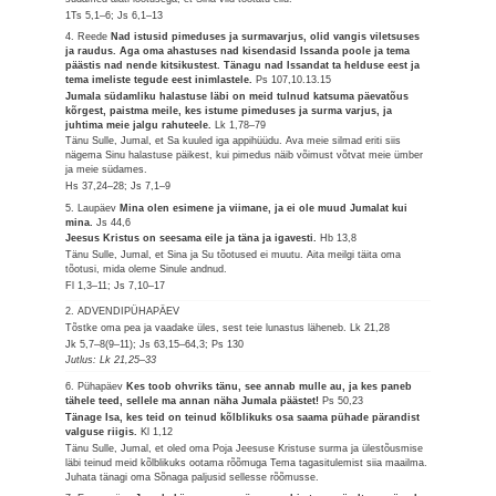
1Ts 5,1–6; Js 6,1–13
4. Reede
Nad istusid pimeduses ja surmavarjus, olid vangis viletsuses
ja raudus. Aga oma ahastuses nad kisendasid Issanda poole ja tema
päästis nad nende kitsikustest. Tänagu nad Issandat ta helduse eest ja
tema imeliste tegude eest inimlastele.
Ps 107,10.13.15
Jumala südamliku halastuse läbi on meid tulnud katsuma päevatõus
kõrgest, paistma meile, kes istume pimeduses ja surma varjus, ja
juhtima meie jalgu rahuteele.
Lk 1,78–79
Tänu Sulle, Jumal, et Sa kuuled iga appihüüdu. Ava meie silmad eriti siis
nägema Sinu halastuse päikest, kui pimedus näib võimust võtvat meie ümber
ja meie südames.
Hs 37,24–28; Js 7,1–9
5. Laupäev
Mina olen esimene ja viimane, ja ei ole muud Jumalat kui
mina.
Js 44,6
Jeesus Kristus on seesama eile ja täna ja igavesti.
Hb 13,8
Tänu Sulle, Jumal, et Sina ja Su tõotused ei muutu. Aita meilgi täita oma
tõotusi, mida oleme Sinule andnud.
Fl 1,3–11; Js 7,10–17
2. ADVENDIPÜHAPÄEV
Tõstke oma pea ja vaadake üles, sest teie lunastus läheneb.
Lk 21,28
Jk 5,7–8(9–11); Js 63,15–64,3; Ps 130
Jutlus: Lk 21,25–33
6. Pühapäev
Kes toob ohvriks tänu, see annab mulle au, ja kes paneb
tähele teed, sellele ma annan näha Jumala päästet!
Ps 50,23
Tänage Isa, kes teid on teinud kõlblikuks osa saama pühade pärandist
valguse riigis.
Kl 1,12
Tänu Sulle, Jumal, et oled oma Poja Jeesuse Kristuse surma ja ülestõusmise
läbi teinud meid kõlblikuks ootama rõõmuga Tema tagasitulemist siia maailma.
Juhata tänagi oma Sõnaga paljusid sellesse rõõmusse.