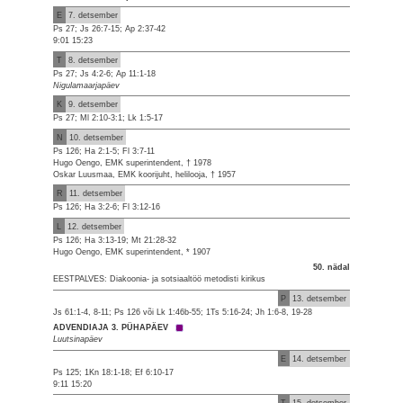
E
7. detsember
Ps 27; Js 26:7-15; Ap 2:37-42
9:01 15:23
T
8. detsember
Ps 27; Js 4:2-6; Ap 11:1-18
Nigulamaarjapäev
K
9. detsember
Ps 27; Ml 2:10-3:1; Lk 1:5-17
N
10. detsember
Ps 126; Ha 2:1-5; Fl 3:7-11
Hugo Oengo, EMK superintendent, † 1978
Oskar Luusmaa, EMK koorijuht, helilooja, † 1957
R
11. detsember
Ps 126; Ha 3:2-6; Fl 3:12-16
L
12. detsember
Ps 126; Ha 3:13-19; Mt 21:28-32
Hugo Oengo, EMK superintendent, * 1907
50. nädal
EESTPALVES: Diakoonia- ja sotsiaaltöö metodisti kirikus
P
13. detsember
Js 61:1-4, 8-11; Ps 126 või Lk 1:46b-55; 1Ts 5:16-24; Jh 1:6-8, 19-28
ADVENDIAJA 3. PÜHAPÄEV
Luutsinapäev
E
14. detsember
Ps 125; 1Kn 18:1-18; Ef 6:10-17
9:11 15:20