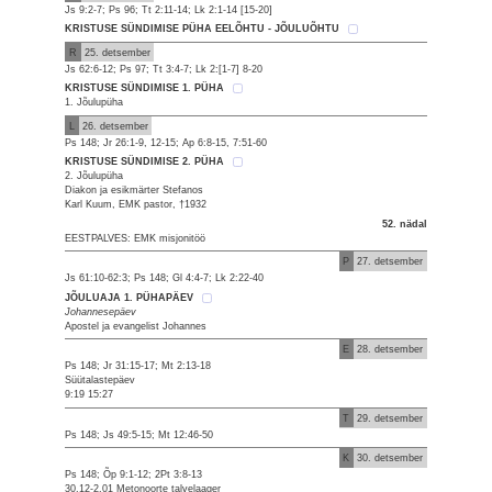
Js 9:2-7; Ps 96; Tt 2:11-14; Lk 2:1-14 [15-20]
KRISTUSE SÜNDIMISE PÜHA EELÕHTU - JÕULUÕHTU
R
25. detsember
Js 62:6-12; Ps 97; Tt 3:4-7; Lk 2:[1-7] 8-20
KRISTUSE SÜNDIMISE 1. PÜHA
1. Jõulupüha
L
26. detsember
Ps 148; Jr 26:1-9, 12-15; Ap 6:8-15, 7:51-60
KRISTUSE SÜNDIMISE 2. PÜHA
2. Jõulupüha
Diakon ja esikmärter Stefanos
Karl Kuum, EMK pastor, †1932
52. nädal
EESTPALVES: EMK misjonitöö
P
27. detsember
Js 61:10-62:3; Ps 148; Gl 4:4-7; Lk 2:22-40
JÕULUAJA 1. PÜHAPÄEV
Johannesepäev
Apostel ja evangelist Johannes
E
28. detsember
Ps 148; Jr 31:15-17; Mt 2:13-18
Süütalastepäev
9:19 15:27
T
29. detsember
Ps 148; Js 49:5-15; Mt 12:46-50
K
30. detsember
Ps 148; Õp 9:1-12; 2Pt 3:8-13
30.12-2.01 Metonoorte talvelaager