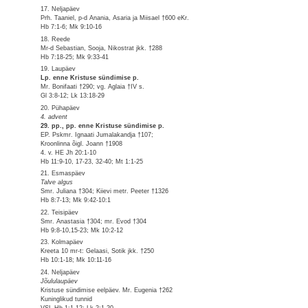
17. Neljapäev
Prh. Taaniel, p-d Anania, Asaria ja Miisael †600 eKr.
Hb 7:1-6; Mk 9:10-16
18. Reede
Mr-d Sebastian, Sooja, Nikostrat jkk. †288
Hb 7:18-25; Mk 9:33-41
19. Laupäev
Lp. enne Kristuse sündimise p.
Mr. Bonifaati †290; vg. Aglaia †IV s.
Gl 3:8-12; Lk 13:18-29
20. Pühapäev
4. advent
29. pp., pp. enne Kristuse sündimise p.
EP. Pskmr. Ignaati Jumalakandja †107;
Kroonlinna õigl. Joann †1908
4. v. HE Jh 20:1-10
Hb 11:9-10, 17-23, 32-40; Mt 1:1-25
21. Esmaspäev
Talve algus
Smr. Juliana †304; Kiievi metr. Peeter †1326
Hb 8:7-13; Mk 9:42-10:1
22. Teisipäev
Smr. Anastasia †304; mr. Evod †304
Hb 9:8-10,15-23; Mk 10:2-12
23. Kolmapäev
Kreeta 10 mr-t: Gelaasi, Sotik jkk. †250
Hb 10:1-18; Mk 10:11-16
24. Neljapäev
Jõululaupäev
Kristuse sündimise eelpäev. Mr. Eugenia †262
Kuninglikud tunnid
VSL Hb 1:1-12; Lk 2:1-20