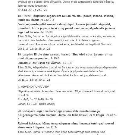
avanud oma südant Sinu sõnadele. Õpeta meid armastama Sind üle kõige ja
ligimest nagu iseennast.
Sf 3,14–20; Js 26,7–21
18. Reede
Põhjatuist sügavusist hüüan ma sinu poole, Issand. Issand,
kuule mu häält!
Ps 130,1–2
Jeesuse juurde tulid suured rahvahulgad, kaasas jalutuid, vigaseid,
pimedaid, kurte ja palju teisi ning panid need tema jalgade ette ja tema
tegi nad terveks.
Mt 15,30
Tänu Sulle, Jumal, et Sa võtad osa iga hädasolija murest – ka siis, kui oleme
ise süüdi oma hädades. Ole meie ligi eriti siis, kui oleme sügavas
masenduses. Ava meie silmad märkama, kui lähedal on tegelikult Sinu abi.
2Kr 1,18–22; Js 28,14–22
19. Laupäev
Ei ole sinu sarnast, Issand! Sina oled suur, ja suur on su
nimi vägevuse poolest.
Jr 10,6
Jumalal ei ole ükski asi võimatu.
Lk 1,37
Tänu Sulle, kõigeväeline Jumal, et Sa vaatamata oma suurusele ja vägevusele
elad kaasa iga inimese elukäigule. Õpeta ja julgusta meid elama Sinu
läheduses. Anna, et otsiksime Sinu tahet ka homsel jumalateenistusel.
Js 11,10–13; Js 29,17–24
4. ADVENDIPÜHAPÄEV
Olge ikka rõõmsad Issandas! Taas ma ütlen: Olge rõõmsad! Issand on ligidal!
Fl 4,4.5b
Fl 4,4–7; Js 52,7–10; Ps 49
Jutlus: Lk 1,(39–45)46–55(56)
20. Pühapäev
Jõgi oma harudega rõõmustab Jumala linna ja
Kõigekõrgema pühi elamuid. Jumal on tema keskel, ei ta kõigu.
Ps 46,5–
6
Rahvad hakkavad käima tema valguses ning ilmamaa kuningad toovad
sinna oma hiilguse.
Ilm 21,24
Tänu Sulle, Jumal, et tohime täna koos Sinu rahvaga tulla kokku Sind