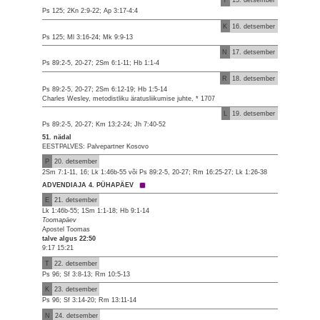
T
15. detsember
Ps 125; 2Kn 2:9-22; Ap 3:17-4:4
K
16. detsember
Ps 125; Ml 3:16-24; Mk 9:9-13
N
17. detsember
Ps 89:2-5, 20-27; 2Sm 6:1-11; Hb 1:1-4
R
18. detsember
Ps 89:2-5, 20-27; 2Sm 6:12-19; Hb 1:5-14
Charles Wesley, metodistliku äratusliikumise juhte, * 1707
L
19. detsember
Ps 89:2-5, 20-27; Km 13:2-24; Jh 7:40-52
51. nädal
EESTPALVES: Palvepartner Kosovo
P
20. detsember
2Sm 7:1-11, 16; Lk 1:46b-55 või Ps 89:2-5, 20-27; Rm 16:25-27; Lk 1:26-38
ADVENDIAJA 4. PÜHAPÄEV
E
21. detsember
Lk 1:46b-55; 1Sm 1:1-18; Hb 9:1-14
Toomapäev
Apostel Toomas
talve algus 22:50
9:17 15:21
T
22. detsember
Ps 96; Sf 3:8-13; Rm 10:5-13
K
23. detsember
Ps 96; Sf 3:14-20; Rm 13:11-14
N
24. detsember