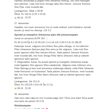
vaenlasi armastada ja järgida Püha Stefanose eeskuju, kes oma hukkajate
eest palvetas. Luba meil koos temaga näha Sinu kirkust. Jeesuse Kristuse,
Sinu Poja, meie Issanda läbi.
Lisalugemine: 1Mak 1:29-40
Õhtul: Ps 132:11-17;Kl 1:15-20;
09.19
-
15.25
27. detsember
Vaadake, kui suure armastuse Isa on meile andnud: meid hüütakse Jumala
lasteks ja need me olemegi. 1Jh 3:1
Apostel ja evangelist Johannese päev ehk johannesepäev
Jumal on armastus
KLPR 314
Ps 92:13-16;Õp 8:1,22-30;1Jh 1:1-4 või 1Jh 2:28-3:3;Jh 21:19b-25
Halastaja Jumal, valgusta oma Kirikut Sinu püha sõnaga, et me käiksime
Püha Johannese õpetuse järgi Sinu armu ja tõe valguses. Luba meil Sinu
juures igavesti näha Sinu taevast kirkust. Seda palume Jeesuse Kristuse,
meie Issanda läbi, kes koos Sinuga Püha Vaimu ühtsuses elab ja valitseb
igavesest ajast igavesti.
V: Kõigeväeline Jumal, Sa avasid apostel ja evangelist Johannese kaudu
meile ligipääsu Sinu igavese Sõna saladustele. Valgusta meie mõistust oma
Püha Vaimuga ja lase meil armastava südamega taibata, mida Püha Johannes
meile Kristusest on kuulutanud. Seda palume Jeesuse Kristuse, meie Issanda
läbi, kes koos Sinuga Püha Vaimu ühtsuses elab ja valitseb igavesest ajast
igavesti.
Lisalugemine: Srk 15:1-6
Õhtul: Ps 133;2Jh 1-6,9 või Õp 2:1-11;
09.19
-
15.26
28. detsember
Vala oma süda välja kui vesi Issanda palge ette! Tõsta oma käed Tema poole
oma laste elu pärast! Nl 2:19
Süütalastepäev