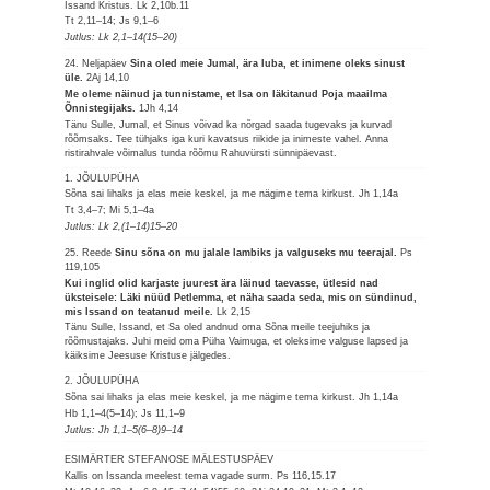
Issand Kristus.
Lk 2,10b.11
Tt 2,11–14; Js 9,1–6
Jutlus: Lk 2,1–14(15–20)
24. Neljapäev
Sina oled meie Jumal, ära luba, et inimene oleks sinust
üle.
2Aj 14,10
Me oleme näinud ja tunnistame, et Isa on läkitanud Poja maailma
Õnnistegijaks.
1Jh 4,14
Tänu Sulle, Jumal, et Sinus võivad ka nõrgad saada tugevaks ja kurvad
rõõmsaks. Tee tühjaks iga kuri kavatsus riikide ja inimeste vahel. Anna
ristirahvale võimalus tunda rõõmu Rahuvürsti sünnipäevast.
1. JÕULUPÜHA
Sõna sai lihaks ja elas meie keskel, ja me nägime tema kirkust.
Jh 1,14a
Tt 3,4–7; Mi 5,1–4a
Jutlus: Lk 2,(1–14)15–20
25. Reede
Sinu sõna on mu jalale lambiks ja valguseks mu teerajal.
Ps
119,105
Kui inglid olid karjaste juurest ära läinud taevasse, ütlesid nad
üksteisele: Läki nüüd Petlemma, et näha saada seda, mis on sündinud,
mis Issand on teatanud meile.
Lk 2,15
Tänu Sulle, Issand, et Sa oled andnud oma Sõna meile teejuhiks ja
rõõmustajaks. Juhi meid oma Püha Vaimuga, et oleksime valguse lapsed ja
käiksime Jeesuse Kristuse jälgedes.
2. JÕULUPÜHA
Sõna sai lihaks ja elas meie keskel, ja me nägime tema kirkust.
Jh 1,14a
Hb 1,1–4(5–14); Js 11,1–9
Jutlus: Jh 1,1–5(6–8)9–14
ESIMÄRTER STEFANOSE MÄLESTUSPÄEV
Kallis on Issanda meelest tema vagade surm.
Ps 116,15.17