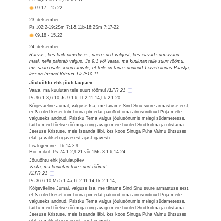
Ps 14;Js 35:1-2;Hb 6:7-12
09.17
-
15.22
23. detsember
Ps 102:2-19;2Sm 7:1-5,11b-16;2Sm 7:17-22
09.18
-
15.22
24. detsember
Rahvas, kes käib pimeduses, näeb suurt valgust; kes elavad surmavarju
maal, neile paistab valgus. Js 9:1 või Vaata, ma kuulutan teile suurt rõõmu,
mis saab osaks kogu rahvale, et teile on täna sündinud Taaveti linnas Päästja,
kes on Issand Kristus. Lk 2:10-11
Jõuluõhtu ehk jõululaupäev
Vaata, ma kuulutan teile suurt rõõmu!
KLPR 21
Ps 96:1-3,6-10;Js 9:1-6;Tt 2:11-14;Lk 2:1-20
Kõigeväeline Jumal, valguse Isa, me täname Sind Sinu suure armastuse eest,
et Sa oled keset inimkonna pimedat patuööd oma ainusündinud Poja meile
valguseks andnud. Paistku Tema valgus jõulusõnumis meiegi südametesse,
täitku meid tõelise rõõmuga ning avagu meie huuled Sind kiitma ja ülistama
Jeesuse Kristuse, meie Issanda läbi, kes koos Sinuga Püha Vaimu ühtsuses
elab ja valitseb igavesest ajast igavesti.
Lisalugemine: Tb 14:3-9
Hommikul: Ps 74:1-2,9-21 või 1Ms 3:1-6,14-24
Jõuluõhtu ehk jõululaupäev
Vaata, ma kuulutan teile suurt rõõmu!
KLPR 21
Ps 36:6-10;Mi 5:1-4a;Tt 2:11-14;Lk 2:1-14;
Kõigeväeline Jumal, valguse Isa, me täname Sind Sinu suure armastuse eest,
et Sa oled keset inimkonna pimedat patuööd oma ainusündinud Poja meile
valguseks andnud. Paistku Tema valgus jõulusõnumis meiegi südametesse,
täitku meid tõelise rõõmuga ning avagu meie huuled Sind kiitma ja ülistama
Jeesuse Kristuse, meie Issanda läbi, kes koos Sinuga Püha Vaimu ühtsuses
elab ja valitseb igavesest ajast igavesti.