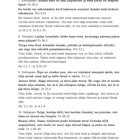
7. Esmaspäev
Jumala käes on maa sügavused ja tema päralt on mägede
tipud.
Ps 95,4
Ka loodu ise vabastatakse kord kaduvuse orjusest Jumala laste kirkuse
vabadusse.
Rm 8,21
Me täname Sind, Jumal, et Sa oled meid vabastanud kaduvuse orjusest
Jumala laste kirkuse vabadusse. Ära lase meil iialgi unustada, mida selle
vabaduse kinkimine Sinule maksma läks, et me oma vabadust ei kuritarvitaks.
Js 25,1–5; Js 8,1–15
8. Teisipäev
Laulge Issandale, kiitke tema nime, kuulutage päevast päeva
tema päästet!
Ps 96,2
Tooge oma ihud Jumalale elavaks, pühaks ja meelepäraseks ohvriks;
see olgu teie mõistlik jumalateenistus.
Rm 12,1
Tänu Sulle, Jumal, et Sa oled meile õpetanud, mis on Sinu silmis mõistlik
jumalateenistus. Õpeta meid nägema Sinu halastust oma elus, et saaksime
olla Sinu pääste rõõmsad tunnistajad.
Ilm 2,1–7; Js 8,16–23
9. Kolmapäev
Õige on otsekui puu, mis on istutatud veeojade äärde, mis
vilja annab omal ajal ja mille lehed ei närtsi.
Ps 1,3
Jeesus ütleb: Jääge minusse, ja mina jään teisse. Nii nagu oks ei suuda
kanda vilja omaette, kui ta ei jää viinapuu külge, nõnda ka teie, kui te ei
jää minu külge.
Jh 15,4
Tänu Sulle, Jumal, et Sa varustad meid kõige eluks vajalikuga. Jää meisse ja
toida meid taevase roaga, et meiegi saaksime jääda Sinusse ja kanda Sinule
vilja.
2Kr 5,1–10; Js 9,1–6
10. Neljapäev
Tulge, kuulge kõik, kes kardate Jumalat, ma jutustan, mis
tema on teinud mu hingele.
Ps 66,16
Maarja ütles: Vaata, nüüdsest peale kiidavad mind õndsaks kõik
sugupõlved, sest mulle on suuri asju teinud Vägev, ja püha on tema
nimi.
Lk 1,48–49
Tänu Sulle, Jumal, kõige hea eest, mis Sa meie ihule ja hingele oled teinud.
Anna meile tarkust tunnistada Sinu headusest, et paljud võiksid leida õndsuse