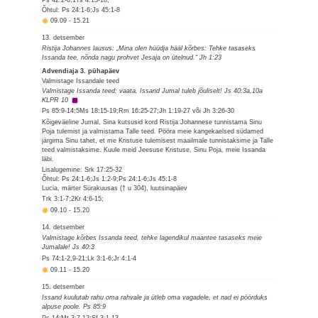
Õhtul: Ps 24:1-6;Js 45:1-8
09.09
-
15.21
13. detsember
Ristija Johannes lausus: „Mina olen hüüdja hääl kõrbes: Tehke tasaseks
Issanda tee, nõnda nagu prohvet Jesaja on ütelnud.“ Jh 1:23
Advendiaja 3. pühapäev
Valmistage Issandale teed
Valmistage Issanda teed; vaata, Issand Jumal tuleb jõuliselt! Js 40:3a,10a
KLPR 10
Ps 85:9-14;5Ms 18:15-19;Rm 16:25-27;Jh 1:19-27 või Jh 3:26-30
Kõigeväeline Jumal, Sina kutsusid kord Ristija Johannese tunnistama Sinu
Poja tulemist ja valmistama Talle teed. Pööra meie kangekaelsed südamed
järgima Sinu tahet, et me Kristuse tulemisest maailmale tunnistaksime ja Talle
teed valmistaksime. Kuule meid Jeesuse Kristuse, Sinu Poja, meie Issanda
läbi.
Lisalugemine: Srk 17:25-32
Õhtul: Ps 24:1-6;Js 1:2-9;Ps 24:1-6;Js 45:1-8
Lucia, märter Sürakuusas († u 304), luutsinapäev
Trk 3:1-7;2Kr 4:6-15;
09.10
-
15.20
14. detsember
Valmistage kõrbes Issanda teed, tehke lagendikul maantee tasaseks meie
Jumalale! Js 40:3
Ps 74:1-2,9-21;Lk 3:1-6;Jr 4:1-4
09.11
-
15.20
15. detsember
Issand kuulutab rahu oma rahvale ja ütleb oma vagadele, et nad ei pöörduks
alpuse poole. Ps 85:9