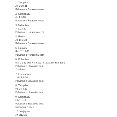
1. Teisipäev
Ap 2:29-41
Palvetame Rumeenia eest
2. Kolmapäev
Jh 1:9-18
Palvetame Rumeenia eest
3. Neljapäev
Jl 1:13-20
Palvetame Rumeenia eest
4. Reede
Js 14:3-23
Palvetame Rumeenia eest
5. Laupäev
Rm 11:13-36
Palvetame Rumeenia eest
6. Pühapäev
Mk 1:1-8; 1Ms 48:3-16; Ps 20:2-10; Rm 1:8-17
Palvetame Slovakkia eest
2. advent
7. Esmaspäev
1Ms 1:1-26
Palvetame Slovakkia eest
8. Teisipäev
Ps 33:4-22
Palvetame Slovakkia eest
9. Kolmapäev
Hb 1:1-12
Palvetame Slovakkia eest
Inimõiguste päev
10. Neljapäev
Jh 8:12-20