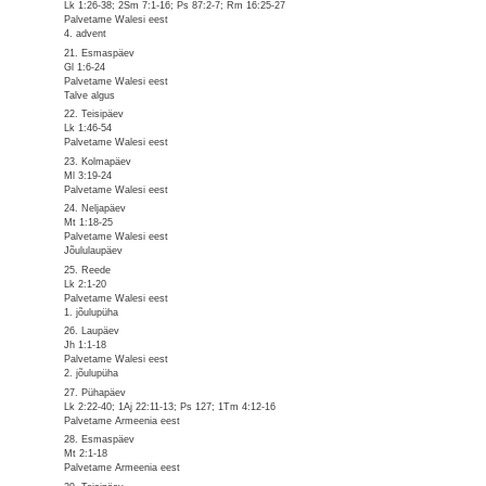
Lk 1:26-38; 2Sm 7:1-16; Ps 87:2-7; Rm 16:25-27
Palvetame Walesi eest
4. advent
21. Esmaspäev
Gl 1:6-24
Palvetame Walesi eest
Talve algus
22. Teisipäev
Lk 1:46-54
Palvetame Walesi eest
23. Kolmapäev
Ml 3:19-24
Palvetame Walesi eest
24. Neljapäev
Mt 1:18-25
Palvetame Walesi eest
Jõululaupäev
25. Reede
Lk 2:1-20
Palvetame Walesi eest
1. jõulupüha
26. Laupäev
Jh 1:1-18
Palvetame Walesi eest
2. jõulupüha
27. Pühapäev
Lk 2:22-40; 1Aj 22:11-13; Ps 127; 1Tm 4:12-16
Palvetame Armeenia eest
28. Esmaspäev
Mt 2:1-18
Palvetame Armeenia eest