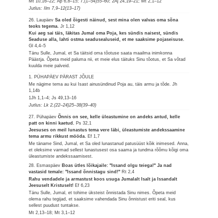
Mt 10,16–22; Ap 6,8–15; 7,(1–54)55–60; 2Aj 24,19–21; Mt 2,1–12
Jutlus: Ilm 7,9–12(13–17)
26. Laupäev
Sa oled õigesti näinud, sest mina olen valvas oma sõna
teoks tegema.
Jr 1,12
Kui aeg sai täis, läkitas Jumal oma Poja, kes sündis naisest, sündis
Seaduse alla, lahti ostma seadusealuseid, et me saaksime pojaseisuse.
Gl 4,4–5
Tänu Sulle, Jumal, et Sa täitsid oma tõotuse saata maailma inimkonna
Päästja. Õpeta meid paluma nii, et meie elus täituks Sinu tõotus, et Sa võtad
kuulda meie palveid.
1. PÜHAPÄEV PÄRAST JÕULE
Me nägime tema au kui Isast ainusündinud Poja au, täis armu ja tõde.
Jh
1,14b
1Jh 1,1–4; Js 49,13–16
Jutlus: Lk 2,(22–24)25–38(39–40)
27. Pühapäev
Õnnis on see, kelle üleastumine on andeks antud, kelle
patt on kinni kaetud.
Ps 32,1
Jeesuses on meil lunastus tema vere läbi, üleastumiste andekssaamine
tema armu rikkust mööda.
Ef 1,7
Me täname Sind, Jumal, et Sa oled lunastanud patusüüst kõik inimesed. Anna,
et oleksime varmad sellest lunastusest osa saama ja tundma rõõmu kõigi oma
üleastumiste andekssaamisest.
28. Esmaspäev
Boas ütles lõikajaile: "Issand olgu teiega!" Ja nad
vastasid temale: "Issand õnnistagu sind!"
Rt 2,4
Rahu vendadele ja armastust koos usuga Jumalalt Isalt ja Issandalt
Jeesuselt Kristuselt!
Ef 6,23
Tänu Sulle, Jumal, et tohime üksteist õnnistada Sinu nimes. Õpeta meid
olema rahu tegijad, et saaksime vahendada Sinu õnnistust eriti seal, kus
sellest puudust tuntakse.
Mt 2,13–18; Mt 3,1–12