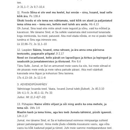
tee.
Jr 31,1–7; Js 9,7–10,4
11. Reede
Sõna ei ole veel mu keelel, kui ennäe – sina, Issand, tead selle
kõik ära.
Ps 139,4
Ükski loodu ei ole tema ees nähtamatu, vaid kõik on alasti ja paljastatud
tema silma ees – tema ees, kellele meil tuleb aru anda.
Hb 4,13
Oh Jumal, Sina tead ette mitte ainult meie tegusid ja sõnu, vaid ka mõtted ja
kavatsusi. Me täname Sind, et Sa sellele vaatamata oled soovinud lunastada
kogu inimkonda, ka meid, patuseid. Aita meil elada nõnda, et me ei peaks häbi
tundma ei Sinu ega inimeste ees.
Lk 22,66–71; Js 11,1–10
12. Laupäev
Säästa, Issand, oma rahvast, ja ära anna oma pärisosa
teotuseks, paganaile pilgata!
Jl 2,17
Need on iisraellased, kelle päralt on lapseõigus ja kirkus ja lepingud ja
seadustik ja jumalateenistus ja tõotused.
Rm 9,4
Tänu Sulle, Jumal, et Sul on armumeel meie vastu ka siis, kui meie silmad ei
ole pisarais meie enda ja meie rahva pattude pärast. Aita meil väärikalt
kasutada oma õigusi ja kohustusi Sinu lastena.
1Ts 4,13–18; Js 12,1–6
3. ADVENDIPÜHAPÄEV
Valmistage Issanda teed. Vaata, Issand Jumal tuleb jõuliselt.
Js 40,3.10
1Kr 4,1–5; Js 40,1–11; Ps 33
Jutlus: Mt 11,2–6(7–10)
13. Pühapäev
Naine võttis viljast ja sõi ning andis ka oma mehele, ja
tema sõi.
1Ms 3,6
Maailm kaob ja tema himu, aga kes teeb Jumala tahtmist, püsib igavesti.
1Jh 2,17
Jumal, me täname Sind, et Sa ei katkestanud esimese inimpaariga suhteid
pärast pattulangemist. Anna meile jõudu võidelda kiusatuste vastu, aga võta
vastu ka kõik kadunud pojad ja tütred. Juhi meie samme meeleparanduse teel.