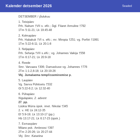
Kalender detsember 2026
Seaded
DETSEMBER / jõulukuu
1. Teisipäev
Prh. Nahum †VII s. eKr.; õigl. Filaret Armuline †792
1Tm 5:11-21; Lk 19:45-48
2. Kolmapäev
Prh. Habakuk †VI s. eKr.; mr. Miropia †251; vg. Porfiiri †1991
1Tm 5:22-6:11; Lk 20:1-8
3. Neljapäev
Prh. Sefanja †VII s.eKr.; vg. Johannes Vaikija †558
1Tm 6:17-21; Lk 20:9-18
4. Reede
Smr. Varvaara †306; Damaskuse vg. Johannes †776
2Tm 1:1-2,8-18; Lk 20:19-26
Vkj. Jumalaema templisseminemise p.
5. Laupäev
Vg. Savva Pühitsetu †532
Gl 5:22-6:2; Lk 12:32-40
6. Pühapäev
Nigulapäev, 2. advent
27. pp.
Lüükia Mürra üpsk. imet. Nikolai †345
2. v. HE Lk 24:12-35
Ef 5:9-19; Lk 13:10-17 (pp.)
Hb 13:17-21; Lk 6:17-23 (üpsk.)
7. Esmaspäev
Milano psk. Ambroosi †397
2Tm 2:20-26; Lk 20:27-44
Vkj. Smr. Katariina