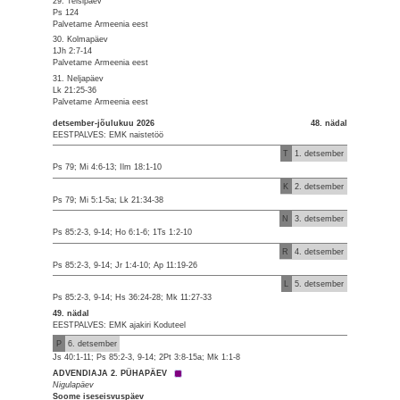
29. Teisipäev
Ps 124
Palvetame Armeenia eest
30. Kolmapäev
1Jh 2:7-14
Palvetame Armeenia eest
31. Neljapäev
Lk 21:25-36
Palvetame Armeenia eest
detsember-jõulukuu 2026
48. nädal
EESTPALVES: EMK naistetöö
T
1. detsember
Ps 79; Mi 4:6-13; Ilm 18:1-10
K
2. detsember
Ps 79; Mi 5:1-5a; Lk 21:34-38
N
3. detsember
Ps 85:2-3, 9-14; Ho 6:1-6; 1Ts 1:2-10
R
4. detsember
Ps 85:2-3, 9-14; Jr 1:4-10; Ap 11:19-26
L
5. detsember
Ps 85:2-3, 9-14; Hs 36:24-28; Mk 11:27-33
49. nädal
EESTPALVES: EMK ajakiri Koduteel
P
6. detsember
Js 40:1-11; Ps 85:2-3, 9-14; 2Pt 3:8-15a; Mk 1:1-8
ADVENDIAJA 2. PÜHAPÄEV
Nigulapäev
Soome iseseisvuspäev