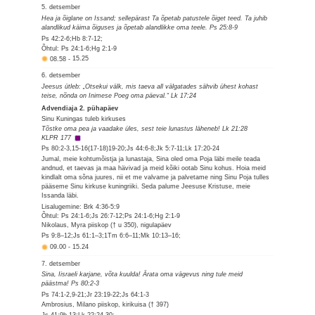
5. detsember
Hea ja õiglane on Issand; sellepärast Ta õpetab patustele õiget teed. Ta juhib
alandlikud käima õiguses ja õpetab alandlikke oma teele. Ps 25:8-9
Ps 42:2-6;Hb 8:7-12;
Õhtul: Ps 24:1-6;Hg 2:1-9
08.58
-
15.25
6. detsember
Jeesus ütleb: „Otsekui välk, mis taeva all välgatades sähvib ühest kohast
teise, nõnda on Inimese Poeg oma päeval.“ Lk 17:24
Advendiaja 2. pühapäev
Sinu Kuningas tuleb kirkuses
Tõstke oma pea ja vaadake üles, sest teie lunastus läheneb! Lk 21:28
KLPR 177
Ps 80:2-3,15-16(17-18)19-20;Js 44:6-8;Jk 5:7-11;Lk 17:20-24
Jumal, meie kohtumõistja ja lunastaja, Sina oled oma Poja läbi meile teada
andnud, et taevas ja maa hävivad ja meid kõiki ootab Sinu kohus. Hoia meid
kindlalt oma sõna juures, nii et me valvame ja palvetame ning Sinu Poja tulles
pääseme Sinu kirkuse kuningriiki. Seda palume Jeesuse Kristuse, meie
Issanda läbi.
Lisalugemine: Brk 4:36-5:9
Õhtul: Ps 24:1-6;Js 26:7-12;Ps 24:1-6;Hg 2:1-9
Nikolaus, Myra piiskop († u 350), nigulapäev
Ps 9:8–12;Js 61:1–3;1Tm 6:6–11;Mk 10:13–16;
09.00
-
15.24
7. detsember
Sina, Iisraeli karjane, võta kuulda! Ärata oma vägevus ning tule meid
päästma! Ps 80:2-3
Ps 74:1-2,9-21;Jr 23:19-22;Js 64:1-3
Ambrosius, Milano piiskop, kirikuisa († 397)
Js 41:9b-13;Lk 22:24-30;