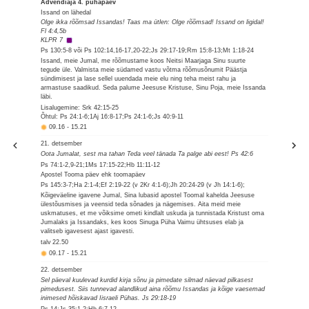
Advendiaja 4. pühapäev
Issand on lähedal
Olge ikka rõõmsad Issandas! Taas ma ütlen: Olge rõõmsad! Issand on ligidal!
Fl 4:4,5b
KLPR 7
Ps 130:5-8 või Ps 102:14,16-17,20-22;Js 29:17-19;Rm 15:8-13;Mt 1:18-24
Issand, meie Jumal, me rõõmustame koos Neitsi Maarjaga Sinu suurte
tegude üle. Valmista meie südamed vastu võtma rõõmusõnumit Päästja
sündimisest ja lase sellel uuendada meie elu ning teha meist rahu ja
armastuse saadikud. Seda palume Jeesuse Kristuse, Sinu Poja, meie Issanda
läbi.
Lisalugemine: Srk 42:15-25
Õhtul: Ps 24:1-6;1Aj 16:8-17;Ps 24:1-6;Js 40:9-11
09.16
-
15.21
21. detsember
Oota Jumalat, sest ma tahan Teda veel tänada Ta palge abi eest! Ps 42:6
Ps 74:1-2,9-21;1Ms 17:15-22;Hb 11:11-12
Apostel Tooma päev ehk toomapäev
Ps 145:3-7;Ha 2:1-4;Ef 2:19-22 (v 2Kr 4:1-6);Jh 20:24-29 (v Jh 14:1-6);
Kõigeväeline igavene Jumal, Sina lubasid apostel Toomal kahelda Jeesuse
ülestõusmises ja veensid teda sõnades ja nägemises. Aita meid meie
uskmatuses, et me võiksime ometi kindlalt uskuda ja tunnistada Kristust oma
Jumalaks ja Issandaks, kes koos Sinuga Püha Vaimu ühtsuses elab ja
valitseb igavesest ajast igavesti.
talv
22.50
09.17
-
15.21
22. detsember
Sel päeval kuulevad kurdid kirja sõnu ja pimedate silmad näevad pilkasest
pimedusest. Siis tunnevad alandlikud aina rõõmu Issandas ja kõige vaesemad
inimesed hõiskavad Iisraeli Pühas. Js 29:18-19