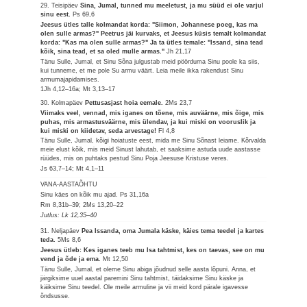
29. Teisipäev
Sina, Jumal, tunned mu meeletust, ja mu süüd ei ole varjul
sinu eest.
Ps 69,6
Jeesus ütles talle kolmandat korda: "Siimon, Johannese poeg, kas ma
olen sulle armas?" Peetrus jäi kurvaks, et Jeesus küsis temalt kolmandat
korda: "Kas ma olen sulle armas?" Ja ta ütles temale: "Issand, sina tead
kõik, sina tead, et sa oled mulle armas."
Jh 21,17
Tänu Sulle, Jumal, et Sinu Sõna julgustab meid pöörduma Sinu poole ka siis,
kui tunneme, et me pole Su armu väärt. Leia meile ikka rakendust Sinu
armumajapidamises.
1Jh 4,12–16a; Mt 3,13–17
30. Kolmapäev
Pettusasjast hoia eemale.
2Ms 23,7
Viimaks veel, vennad, mis iganes on tõene, mis auväärne, mis õige, mis
puhas, mis armastusväärne, mis ülendav, ja kui miski on vooruslik ja
kui miski on kiidetav, seda arvestage!
Fl 4,8
Tänu Sulle, Jumal, kõigi hoiatuste eest, mida me Sinu Sõnast leiame. Kõrvalda
meie elust kõik, mis meid Sinust lahutab, et saaksime astuda uude aastasse
rüüdes, mis on puhtaks pestud Sinu Poja Jeesuse Kristuse veres.
Js 63,7–14; Mt 4,1–11
VANA-AASTAÕHTU
Sinu käes on kõik mu ajad.
Ps 31,16a
Rm 8,31b–39; 2Ms 13,20–22
Jutlus: Lk 12,35–40
31. Neljapäev
Pea Issanda, oma Jumala käske, käies tema teedel ja kartes
teda.
5Ms 8,6
Jeesus ütleb: Kes iganes teeb mu Isa tahtmist, kes on taevas, see on mu
vend ja õde ja ema.
Mt 12,50
Tänu Sulle, Jumal, et oleme Sinu abiga jõudnud selle aasta lõpuni. Anna, et
järgiksime uuel aastal paremini Sinu tahtmist, täidaksime Sinu käske ja
käiksime Sinu teedel. Ole meile armuline ja vii meid kord pärale igavesse
õndsusse.