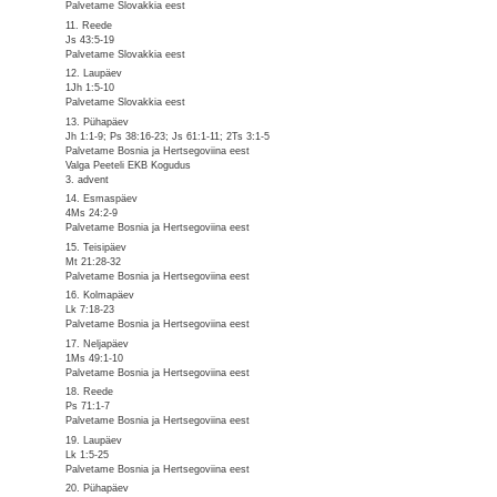
Palvetame Slovakkia eest
11. Reede
Js 43:5-19
Palvetame Slovakkia eest
12. Laupäev
1Jh 1:5-10
Palvetame Slovakkia eest
13. Pühapäev
Jh 1:1-9; Ps 38:16-23; Js 61:1-11; 2Ts 3:1-5
Palvetame Bosnia ja Hertsegoviina eest
Valga Peeteli EKB Kogudus
3. advent
14. Esmaspäev
4Ms 24:2-9
Palvetame Bosnia ja Hertsegoviina eest
15. Teisipäev
Mt 21:28-32
Palvetame Bosnia ja Hertsegoviina eest
16. Kolmapäev
Lk 7:18-23
Palvetame Bosnia ja Hertsegoviina eest
17. Neljapäev
1Ms 49:1-10
Palvetame Bosnia ja Hertsegoviina eest
18. Reede
Ps 71:1-7
Palvetame Bosnia ja Hertsegoviina eest
19. Laupäev
Lk 1:5-25
Palvetame Bosnia ja Hertsegoviina eest
20. Pühapäev