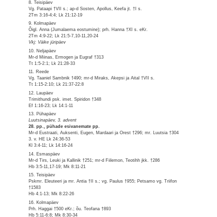
8. Teisipäev
Vg. Pataapi †VII s.; ap-d Sosten, Apollus, Keefa jt. †I s.
2Tm 3:16-4:4; Lk 21:12-19
9. Kolmapäev
Õigl. Anna (Jumalaema eostumine); prh. Hanna †XI s. eKr.
2Tm 4:9-22; Lk 21:5-7,10-11,20-24
Vkj: Väike jüripäev
10. Neljapäev
Mr-d Miinas, Ermogen ja Eugraf †313
Tt 1:5-2:1; Lk 21:28-33
11. Reede
Vg. Taaniel Sambnik †490; mr-d Miraks, Akepsi ja Aital †VII s.
Tt 1:15-2:10; Lk 21:37-22:8
12. Laupäev
Trimithundi psk. imet. Spiridon †348
Ef 1:16-23; Lk 14:1-11
13. Pühapäev
Luutsinapäev, 3. advent
28. pp., pühade esivanemate pp.
Mr-d Eustraati, Auksenti, Eugen, Mardaari ja Orest †296; mr. Luutsia †304
3. v. HE Lk 24:36-53
Kl 3:4-11; Lk 14:16-24
14. Esmaspäev
Mr-d Tirs, Leuki ja Kallinik †251; mr-d Fiilemon, Teotihh jkk. †286
Hb 3:5-11,17-19; Mk 8:11-21
15. Teisipäev
Pskmr. Eleuteeri ja mr. Antia †II s.; vg. Paulus †955; Petsamo vg. Triifon
†1583
Hb 4:1-13; Mk 8:22-26
16. Kolmapäev
Prh. Haggai †500 eKr.; õu. Teofana †893
Hb 5:11-6:8; Mk 8:30-34