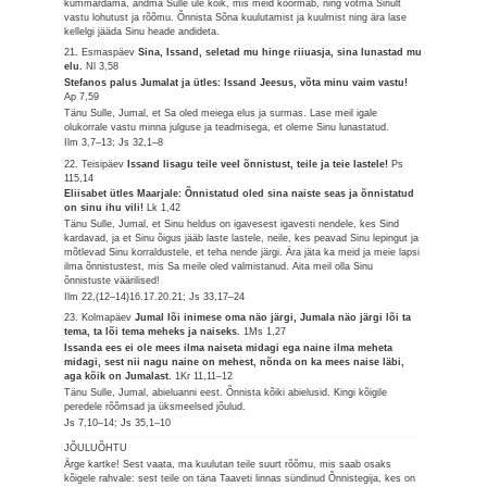
kummardama, andma Sulle üle kõik, mis meid koormab, ning võtma Sinult
vastu lohutust ja rõõmu. Õnnista Sõna kuulutamist ja kuulmist ning ära lase
kellelgi jääda Sinu heade andideta.
21. Esmaspäev
Sina, Issand, seletad mu hinge riiuasja, sina lunastad mu
elu.
Nl 3,58
Stefanos palus Jumalat ja ütles: Issand Jeesus, võta minu vaim vastu!
Ap 7,59
Tänu Sulle, Jumal, et Sa oled meiega elus ja surmas. Lase meil igale
olukorrale vastu minna julguse ja teadmisega, et oleme Sinu lunastatud.
Ilm 3,7–13; Js 32,1–8
22. Teisipäev
Issand lisagu teile veel õnnistust, teile ja teie lastele!
Ps
115,14
Eliisabet ütles Maarjale: Õnnistatud oled sina naiste seas ja õnnistatud
on sinu ihu vili!
Lk 1,42
Tänu Sulle, Jumal, et Sinu heldus on igavesest igavesti nendele, kes Sind
kardavad, ja et Sinu õigus jääb laste lastele, neile, kes peavad Sinu lepingut ja
mõtlevad Sinu korraldustele, et teha nende järgi. Ära jäta ka meid ja meie lapsi
ilma õnnistustest, mis Sa meile oled valmistanud. Aita meil olla Sinu
õnnistuste väärilised!
Ilm 22,(12–14)16.17.20.21; Js 33,17–24
23. Kolmapäev
Jumal lõi inimese oma näo järgi, Jumala näo järgi lõi ta
tema, ta lõi tema meheks ja naiseks.
1Ms 1,27
Issanda ees ei ole mees ilma naiseta midagi ega naine ilma meheta
midagi, sest nii nagu naine on mehest, nõnda on ka mees naise läbi,
aga kõik on Jumalast.
1Kr 11,11–12
Tänu Sulle, Jumal, abieluanni eest. Õnnista kõiki abielusid. Kingi kõigile
peredele rõõmsad ja üksmeelsed jõulud.
Js 7,10–14; Js 35,1–10
JÕULUÕHTU
Ärge kartke! Sest vaata, ma kuulutan teile suurt rõõmu, mis saab osaks
kõigele rahvale: sest teile on täna Taaveti linnas sündinud Õnnistegija, kes on