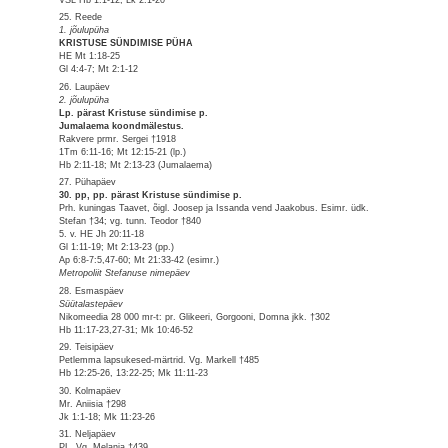
25. Reede
1. jõulupüha
KRISTUSE SÜNDIMISE PÜHA
HE Mt 1:18-25
Gl 4:4-7; Mt 2:1-12
26. Laupäev
2. jõulupüha
Lp. pärast Kristuse sündimise p.
Jumalaema koondmälestus.
Rakvere prmr. Sergei †1918
1Tm 6:11-16; Mt 12:15-21 (lp.)
Hb 2:11-18; Mt 2:13-23 (Jumalaema)
27. Pühapäev
30. pp, pp. pärast Kristuse sündimise p.
Prh. kuningas Taavet, õigl. Joosep ja Issanda vend Jaakobus. Esimr. üdk.
Stefan †34; vg. tunn. Teodor †840
5. v. HE Jh 20:11-18
Gl 1:11-19; Mt 2:13-23 (pp.)
Ap 6:8-7:5,47-60; Mt 21:33-42 (esimr.)
Metropoliit Stefanuse nimepäev
28. Esmaspäev
Süütalastepäev
Nikomeedia 28 000 mr-t: pr. Glikeeri, Gorgooni, Domna jkk. †302
Hb 11:17-23,27-31; Mk 10:46-52
29. Teisipäev
Petlemma lapsukesed-märtrid. Vg. Markell †485
Hb 12:25-26, 13:22-25; Mk 11:11-23
30. Kolmapäev
Mr. Aniisia †298
Jk 1:1-18; Mk 11:23-26
31. Neljapäev
PL. Vg. Melania †439